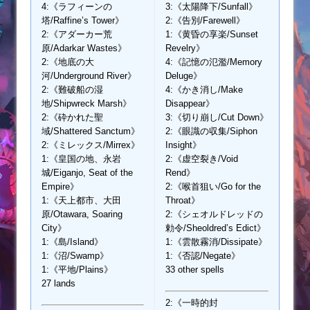
4:《ラフィーンの
3:《太陽降下/Sunfall》
塔/Raffine’s Tower》
2:《告別/Farewell》
2:《アダーカー荒
1:《黄昏の享楽/Sunset
原/Adarkar Wastes》
Revelry》
2:《地底の大
4:《記憶の氾濫/Memory
河/Underground River》
Deluge》
2:《難破船の湿
4:《かき消し/Make
地/Shipwreck Marsh》
Disappear》
2:《砕かれた聖
3:《切り崩し/Cut Down》
域/Shattered Sanctum》
2:《眼識の収集/Siphon
2:《ミレックス/Mirrex》
Insight》
1:《皇国の地、永岩
2:《虚空裂き/Void
城/Eiganjo, Seat of the
Rend》
Empire》
2:《喉首狙い/Go for the
1:《天上都市、大田
Throat》
原/Otawara, Soaring
2:《シェオルドレッドの
City》
勅令/Sheoldred’s Edict》
1:《島/Island》
1:《雲散霧消/Dissipate》
1:《沼/Swamp》
1:《否認/Negate》
1:《平地/Plains》
33 other spells
27 lands
2:《一時的封