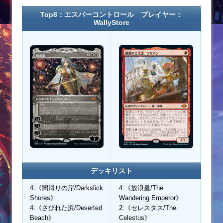
Top8：エスパーコントロール プレイヤー：
WallyStore
デッキリスト
4:《闇滑りの岸/Darkslick
4:《放浪皇/The
Shores》
Wandering Emperor》
4:《さびれた浜/Deserted
2:《セレスタス/The
Beach》
Celestus》