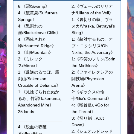
6:《沼/Swamp》
2:《ヴェールのリリア
4:《硫黄泉/Sulfurous
ナ/Liliana of the Veil》
Springs》
1:《裏切りの棘、ヴラ
4:《黒割れの
スカ/Vraska, Betrayal’s
崖/Blackcleave Cliffs》
Sting》
4:《憑依された
1:《敵対するもの、オ
峰/Haunted Ridge》
ブ・ニクシリス/Ob
3:《山/Mountain》
Nixilis, the Adversary》
2:《ミレック
1:《不笑のソリン/Sorin
ス/Mirrex》
the Mirthless》
1:《反逆のるつぼ、霜
2:《ファイレクシアの
剣山/Sokenzan,
闘技場/Phyrexian
Crucible of Defiance》
Arena》
1:《見捨てられたぬか
2:《ギックスの命
るみ、竹沼/Takenuma,
令/Gix’s Command》
Abandoned Mire》
4:《喉首狙い/Go for
25 lands
the Throat》
3:《切り崩し/Cut
Down》
4:《税血の収穫
2:《シェオルドレッド
者/Bloodtithe