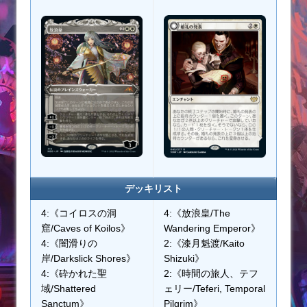
デッキリスト
4:《コイロスの洞
4:《放浪皇/The
窟/Caves of Koilos》
Wandering Emperor》
4:《闇滑りの
2:《漆月魁渡/Kaito
岸/Darkslick Shores》
Shizuki》
4:《砕かれた聖
2:《時間の旅人、テフ
域/Shattered
ェリー/Teferi, Temporal
Sanctum》
Pilgrim》