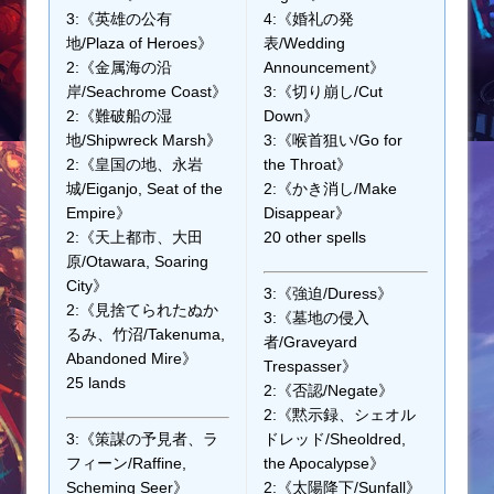
3:《英雄の公有
4:《婚礼の発
地/Plaza of Heroes》
表/Wedding
2:《金属海の沿
Announcement》
岸/Seachrome Coast》
3:《切り崩し/Cut
2:《難破船の湿
Down》
地/Shipwreck Marsh》
3:《喉首狙い/Go for
2:《皇国の地、永岩
the Throat》
城/Eiganjo, Seat of the
2:《かき消し/Make
Empire》
Disappear》
2:《天上都市、大田
20 other spells
原/Otawara, Soaring
City》
3:《強迫/Duress》
2:《見捨てられたぬか
3:《墓地の侵入
るみ、竹沼/Takenuma,
者/Graveyard
Abandoned Mire》
Trespasser》
25 lands
2:《否認/Negate》
2:《黙示録、シェオル
3:《策謀の予見者、ラ
ドレッド/Sheoldred,
フィーン/Raffine,
the Apocalypse》
Scheming Seer》
2:《太陽降下/Sunfall》