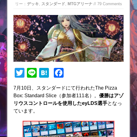
リー：
デッキ
,
スタンダード
,
MTGアリーナ
// 79 Comments
T
Li
H
F
w
n
at
a
7月10日、スタンダードにて行われたThe Pizza
itt
e
e
c
Box: Standard Slice（参加者111名）。
優勝はアゾ
er
n
e
リウスコントロールを使用したeyLDS選手
となっ
a
b
ています。
o
o