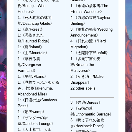
樹/Boseiju, Who
1:《永遠の放浪者/The
Endures》
Eternal Wanderer》
1:《死天狗茸の林間
4:《力線の束縛/Leyline
地/Deathcap Glade》
Binding》
1:《森/Forest》
3:《婚礼の発表/Wedding
1:《憑依された
Announcement》
峰/Haunted Ridge》
4:《群れの渡り/Herd
1:《島/Island》
Migration》
1:《山/Mountain》
2:《太陽降下/Sunfall》
1:《草茂る農
1:《多元宇宙の突
地/Overgrown
破/Breach the
Farmland》
Multiverse》
1:《平地/Plains》
2:《かき消し/Make
1:《見捨てられたぬかる
Disappear》
み、竹沼/Takenuma,
22 other spells
Abandoned Mire》
1:《日没の道/Sundown
3:《強迫/Duress》
Pass》
3:《石術の連
1:《沼/Swamp》
射/Lithomantic Barrage》
1:《ザンダーの居
3:《吠え群れの笛吹
室/Xander’s Lounge》
き/Howlpack Piper》
1:《天上都市、大田
2:《軽蔑的な一