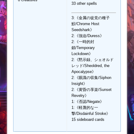
33 other spells
3:《金属の徒党の種子
鮫/Chrome Host
Seedshark》
2:《強迫/Duress》
2:《一時的封
鎖/Temporary
Lockdown》
2:《黙示録、シェオルド
レッド/Sheoldred, the
Apocalypse》
2:《眼識の収集/Siphon
Insight》
2:《黄昏の享楽/Sunset
Revelry》
1:《否認/Negate》
1:《軽蔑的な一
撃/Disdainful Stroke》
15 sideboard cards