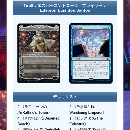
Top8：エスパーコントロール プレイヤー：
Ederson Luis dos Santos
デッキリスト
4:《ラフィーンの
4:《放浪皇/The
塔/Raffine’s Tower》
Wandering Emperor》
4:《さびれた浜/Deserted
1:《セレスタス/The
Beach》
Celestus》
4:《闇滑りの岸/Darkslick
3:《太陽降下/Sunfall》