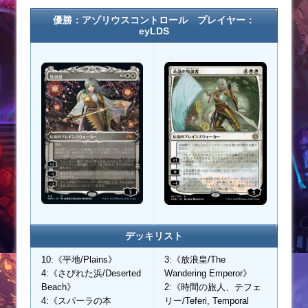
優勝：アゾリウスコントロール プレイヤー：
eyLDS
デッキリスト
10:《平地/Plains》
3:《放浪皇/The
4:《さびれた浜/Deserted
Wandering Emperor》
Beach》
2:《時間の旅人、テフェ
4:《スパーラの本
リー/Teferi, Temporal