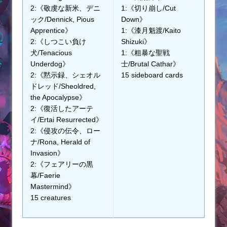
2:《敬虔な新米、デニ
1:《切り崩し/Cut
ック/Dennick, Pious
Down》
Apprentice》
1:《漆月魁渡/Kaito
2:《しつこい負け
Shizuki》
犬/Tenacious
1:《粗暴な聖戦
Underdog》
士/Brutal Cathar》
2:《黙示録、シェオル
15 sideboard cards
ドレッド/Sheoldred,
the Apocalypse》
2:《復活したアーテ
イ/Ertai Resurrected》
2:《侵攻の伝令、ロー
ナ/Rona, Herald of
Invasion》
2:《フェアリーの黒
幕/Faerie
Mastermind》
15 creatures