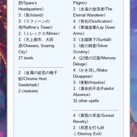
部/Spara’s
Pilgrim》
Headquarters》
2:《永遠の放浪者/The
3:《島/Island》
Eternal Wanderer》
3:《ラフィーンの
4:《骨化/Ossification》
塔/Raffine’s Tower》
4:《軍備放棄/Lay Down
2:《ミレックス/Mirrex》
Arms》
1:《天上都市、大田
3:《太陽降下/Sunfall》
原/Otawara, Soaring
1:《銀の精査/Silver
City》
Scrutiny》
27 lands
4:《記憶の氾濫/Memory
Deluge》
4:《かき消し/Make
2:《金属の徒党の種子
Disappear》
鮫/Chrome Host
3:《衝動/Impulse》
Seedshark》
1:《運命的不在/Fateful
2 creatures
Absence》
31 other spells
4:《黄昏の享楽/Sunset
Revelry》
2:《邪悪を打ち砕
く/Destroy Evil》