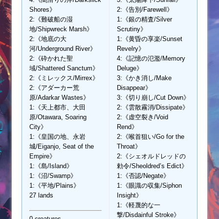
Shores》
2:《告別/Farewell》
2:《難破船の湿
1:《銀の精査/Silver
地/Shipwreck Marsh》
Scrutiny》
2:《地底の大
1:《黄昏の享楽/Sunset
河/Underground River》
Revelry》
2:《砕かれた聖
4:《記憶の氾濫/Memory
域/Shattered Sanctum》
Deluge》
2:《ミレックス/Mirrex》
3:《かき消し/Make
2:《アダーカー荒
Disappear》
原/Adarkar Wastes》
3:《切り崩し/Cut Down》
1:《天上都市、大田
2:《雲散霧消/Dissipate》
原/Otawara, Soaring
2:《虚空裂き/Void
City》
Rend》
1:《皇国の地、永岩
2:《喉首狙い/Go for the
城/Eiganjo, Seat of the
Throat》
Empire》
2:《シェオルドレッドの
1:《島/Island》
勅令/Sheoldred’s Edict》
1:《沼/Swamp》
1:《否認/Negate》
1:《平地/Plains》
1:《眼識の収集/Siphon
27 lands
Insight》
1:《軽蔑的な一
撃/Disdainful Stroke》
0 creatures