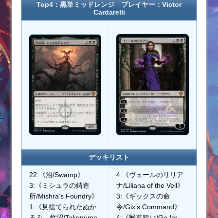
Top4：黒単ミッドレンジ プレイヤー：Victor
Cardarelli
デッキリスト
22:《沼/Swamp》
4:《ヴェールのリリア
3:《ミシュラの鋳造
ナ/Liliana of the Veil》
所/Mishra’s Foundry》
3:《ギックスの命
1:《見捨てられたぬか
令/Gix’s Command》
るみ、竹沼/Takenuma,
4:《喉首狙い/Go for