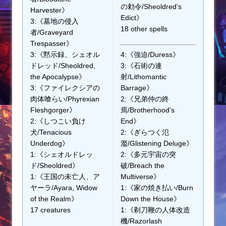
の勅令/Sheoldred’s
Harvester》
Edict》
3:《墓地の侵入
18 other spells
者/Graveyard
Trespasser》
3:《黙示録、シェオル
4:《強迫/Duress》
ドレッド/Sheoldred,
3:《石術の連
the Apocalypse》
射/Lithomantic
3:《ファイレクシアの
Barrage》
肉体喰らい/Phyrexian
2:《兄弟仲の終
Fleshgorger》
焉/Brotherhood’s
2:《しつこい負け
End》
犬/Tenacious
2:《ぎらつく氾
Underdog》
濫/Glistening Deluge》
1:《シェオルドレッ
2:《多元宇宙の突
ド/Sheoldred》
破/Breach the
1:《王国の未亡人、ア
Multiverse》
ヤーラ/Ayara, Widow
1:《家の焼き払い/Burn
of the Realm》
Down the House》
17 creatures
1:《剃刀鞭の人体改造
機/Razorlash