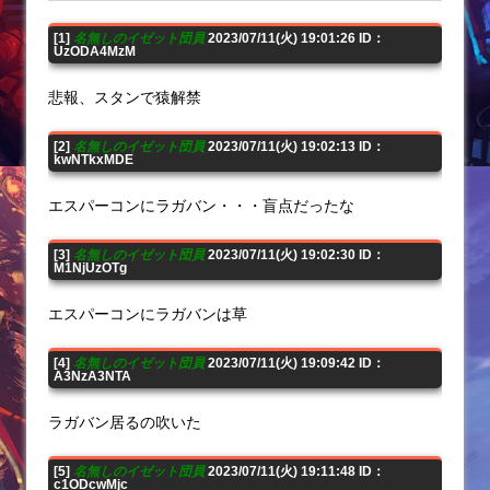
[1]
名無しのイゼット団員
2023/07/11(火) 19:01:26 ID：
UzODA4MzM
悲報、スタンで猿解禁
[2]
名無しのイゼット団員
2023/07/11(火) 19:02:13 ID：
kwNTkxMDE
エスパーコンにラガバン・・・盲点だったな
[3]
名無しのイゼット団員
2023/07/11(火) 19:02:30 ID：
M1NjUzOTg
エスパーコンにラガバンは草
[4]
名無しのイゼット団員
2023/07/11(火) 19:09:42 ID：
A3NzA3NTA
ラガバン居るの吹いた
[5]
名無しのイゼット団員
2023/07/11(火) 19:11:48 ID：
c1ODcwMjc