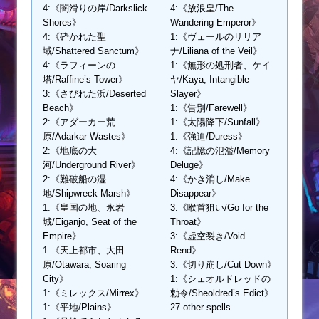
4:《闇滑りの岸/Darkslick
4:《放浪皇/The
Shores》
Wandering Emperor》
4:《砕かれた聖
1:《ヴェールのリリア
域/Shattered Sanctum》
ナ/Liliana of the Veil》
4:《ラフィーンの
1:《無形の処刑者、ケイ
塔/Raffine’s Tower》
ヤ/Kaya, Intangible
3:《さびれた浜/Deserted
Slayer》
Beach》
1:《告別/Farewell》
2:《アダーカー荒
1:《太陽降下/Sunfall》
原/Adarkar Wastes》
1:《強迫/Duress》
2:《地底の大
4:《記憶の氾濫/Memory
河/Underground River》
Deluge》
2:《難破船の湿
4:《かき消し/Make
地/Shipwreck Marsh》
Disappear》
1:《皇国の地、永岩
3:《喉首狙い/Go for the
城/Eiganjo, Seat of the
Throat》
Empire》
3:《虚空裂き/Void
1:《天上都市、大田
Rend》
原/Otawara, Soaring
3:《切り崩し/Cut Down》
City》
1:《シェオルドレッドの
1:《ミレックス/Mirrex》
勅令/Sheoldred’s Edict》
1:《平地/Plains》
27 other spells