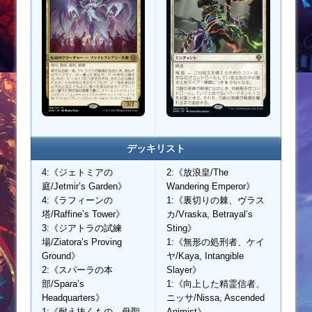
デッキリスト
4:《ジェトミアの
2:《放浪皇/The
庭/Jetmir’s Garden》
Wandering Emperor》
4:《ラフィーンの
1:《裏切りの棘、ヴラス
塔/Raffine’s Tower》
カ/Vraska, Betrayal’s
3:《ジアトラの試練
Sting》
場/Ziatora’s Proving
1:《無形の処刑者、ケイ
Ground》
ヤ/Kaya, Intangible
2:《スパーラの本
Slayer》
部/Spara’s
1:《向上した精霊信者、
Headquarters》
ニッサ/Nissa, Ascended
1:《耐え抜くもの、母聖
Animist》