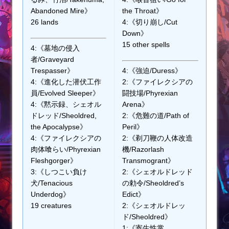
Abandoned Mire》
the Throat》
26 lands
4:《切り崩し/Cut
Down》
15 other spells
4:《墓地の侵入
者/Graveyard
Trespasser》
4:《強迫/Duress》
4:《進化した潜伏工作
2:《ファイレクシアの
員/Evolved Sleeper》
闘技場/Phyrexian
4:《黙示録、シェオル
Arena》
ドレッド/Sheoldred,
2:《危難の道/Path of
the Apocalypse》
Peril》
4:《ファイレクシアの
2:《剃刀鞭の人体改造
肉体喰らい/Phyrexian
機/Razorlash
Fleshgorger》
Transmogrant》
3:《しつこい負け
2:《シェオルドレッド
犬/Tenacious
の勅令/Sheoldred’s
Underdog》
Edict》
19 creatures
2:《シェオルドレッ
ド/Sheoldred》
1:《寄生性掌