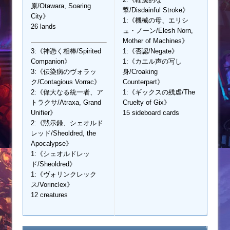
原/Otawara, Soaring
撃/Disdainful Stroke》
City》
1:《機械の母、エリシ
26 lands
ュ・ノーン/Elesh Norn,
Mother of Machines》
3:《神憑く相棒/Spirited
1:《否認/Negate》
Companion》
1:《カエル声の写し
3:《伝染病のヴォラッ
身/Croaking
ク/Contagious Vorrac》
Counterpart》
2:《偉大なる統一者、ア
1:《ギックスの残虐/The
トラクサ/Atraxa, Grand
Cruelty of Gix》
Unifier》
15 sideboard cards
2:《黙示録、シェオルド
レッド/Sheoldred, the
Apocalypse》
1:《シェオルドレッ
ド/Sheoldred》
1:《ヴォリンクレック
ス/Vorinclex》
12 creatures