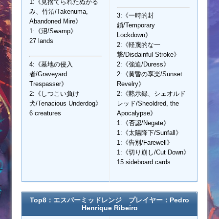
1:《見捨てられたぬかる
み、竹沼/Takenuma,
3:《一時的封
Abandoned Mire》
鎖/Temporary
1:《沼/Swamp》
Lockdown》
27 lands
2:《軽蔑的な一
撃/Disdainful Stroke》
4:《墓地の侵入
2:《強迫/Duress》
者/Graveyard
2:《黄昏の享楽/Sunset
Trespasser》
Revelry》
2:《しつこい負け
2:《黙示録、シェオルド
犬/Tenacious Underdog》
レッド/Sheoldred, the
6 creatures
Apocalypse》
1:《否認/Negate》
1:《太陽降下/Sunfall》
1:《告別/Farewell》
1:《切り崩し/Cut Down》
15 sideboard cards
Top8：エスパーミッドレンジ プレイヤー：Pedro
Henrique Ribeiro