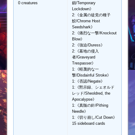
0 creatures
鎖/Temporary
Lockdown》
2:《金属の徒党の種子
鮫/Chrome Host
Seedshark》
2:《痛烈な一撃/Knockout
Blow》
2:《強迫/Duress》
2:《墓地の侵入
者/Graveyard
Trespasser》
1:《軽蔑的な一
撃/Disdainful Stroke》
1:《否認/Negate》
1:《黙示録、シェオルド
レッド/Sheoldred, the
Apocalypse》
1:《真髄の針/Pithing
Needle》
1:《切り崩し/Cut Down》
15 sideboard cards