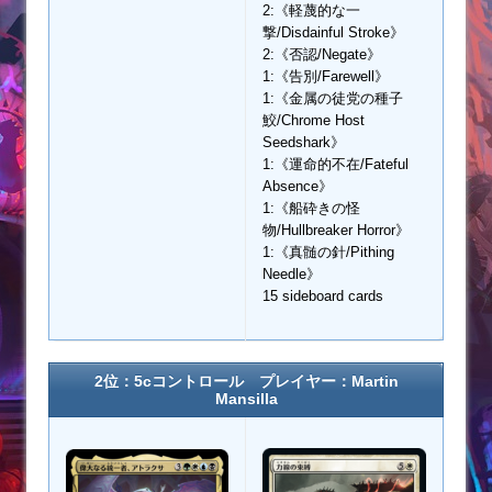
2:《軽蔑的な一
撃/Disdainful Stroke》
2:《否認/Negate》
1:《告別/Farewell》
1:《金属の徒党の種子
鮫/Chrome Host
Seedshark》
1:《運命的不在/Fateful
Absence》
1:《船砕きの怪
物/Hullbreaker Horror》
1:《真髄の針/Pithing
Needle》
15 sideboard cards
2位：5cコントロール プレイヤー：Martin
Mansilla