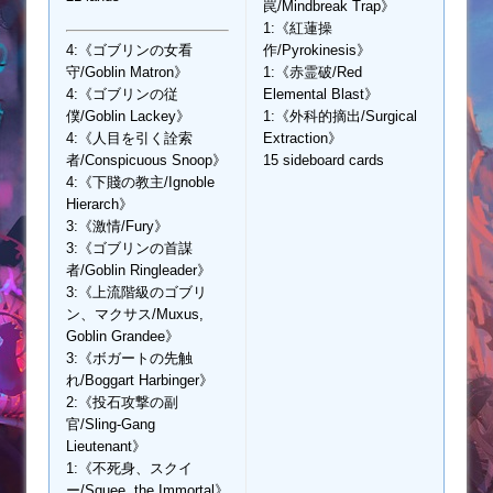
罠/Mindbreak Trap》
1:《紅蓮操
4:《ゴブリンの女看
作/Pyrokinesis》
守/Goblin Matron》
1:《赤霊破/Red
4:《ゴブリンの従
Elemental Blast》
僕/Goblin Lackey》
1:《外科的摘出/Surgical
4:《人目を引く詮索
Extraction》
者/Conspicuous Snoop》
15 sideboard cards
4:《下賤の教主/Ignoble
Hierarch》
3:《激情/Fury》
3:《ゴブリンの首謀
者/Goblin Ringleader》
3:《上流階級のゴブリ
ン、マクサス/Muxus,
Goblin Grandee》
3:《ボガートの先触
れ/Boggart Harbinger》
2:《投石攻撃の副
官/Sling-Gang
Lieutenant》
1:《不死身、スクイ
ー/Squee, the Immortal》