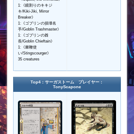
1:《鏡割りのキキジ
キ/Kiki-Jiki, Mirror
Breaker》
1:《ゴブリンの損壊名
手/Goblin Trashmaster》
1:《ゴブリンの酋
長/Goblin Chieftain》
1:《棘鞭使
い/Stingscourger》
35 creatures
Top4：サーガストーム プレイヤー：
TonyScapone