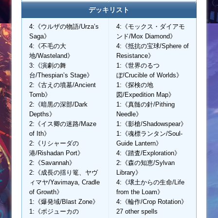
デッキリスト
4:《ウルザの物語/Urza’s
4:《モックス・ダイアモ
Saga》
ンド/Mox Diamond》
4:《不毛の大
4:《抵抗の宝球/Sphere of
地/Wasteland》
Resistance》
3:《演劇の舞
1:《世界のるつ
台/Thespian’s Stage》
ぼ/Crucible of Worlds》
2:《古えの墳墓/Ancient
1:《探検の地
Tomb》
図/Expedition Map》
2:《暗黒の深部/Dark
1:《真髄の針/Pithing
Depths》
Needle》
2:《イス卿の迷路/Maze
1:《影槍/Shadowspear》
of Ith》
1:《魂標ランタン/Soul-
2:《リシャーダの
Guide Lantern》
港/Rishadan Port》
4:《踏査/Exploration》
2:《Savannah》
2:《森の知恵/Sylvan
2:《成長の揺り篭、ヤヴ
Library》
ィマヤ/Yavimaya, Cradle
4:《壌土からの生命/Life
of Growth》
from the Loam》
1:《爆発域/Blast Zone》
4:《輪作/Crop Rotation》
1:《ボジューカの
27 other spells