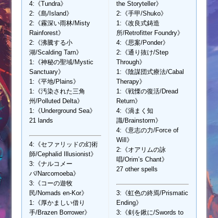
4:《Tundra》
the Storyteller》
2:《島/Island》
2:《手甲/Shuko》
2:《霧深い雨林/Misty
1:《改良式鋳造
Rainforest》
所/Retrofitter Foundry》
2:《沸騰する小
4:《思案/Ponder》
湖/Scalding Tarn》
2:《通り抜け/Step
1:《神秘の聖域/Mystic
Through》
Sanctuary》
1:《陰謀団式療法/Cabal
1:《平地/Plains》
Therapy》
1:《汚染された三角
1:《戦慄の復活/Dread
州/Polluted Delta》
Return》
1:《Underground Sea》
4:《渦まく知
21 lands
識/Brainstorm》
4:《意志の力/Force of
Will》
4:《セファリッドの幻術
2:《オアリムの詠
師/Cephalid Illusionist》
唱/Orim’s Chant》
3:《ナルコメー
27 other spells
バ/Narcomoeba》
3:《コーの遊牧
民/Nomads en-Kor》
3:《虹色の終焉/Prismatic
1:《厚かましい借り
Ending》
手/Brazen Borrower》
3:《剣を鍬に/Swords to