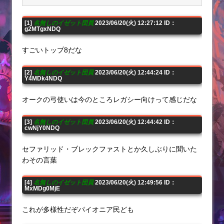
[1]
名無しのイゼット団員
2023/06/20(火) 12:27:12 ID：
g2MTgxNDQ
すごいトップ8だな
[2]
名無しのイゼット団員
2023/06/20(火) 12:44:24 ID：
Y4MDk4NDQ
オークの弓使いは今のところレガシー向けって感じだな
[3]
名無しのイゼット団員
2023/06/20(火) 12:44:42 ID：
cwNjY0NDQ
セファリッド・ブレックファストとか久しぶりに聞いた
わその言葉
[4]
名無しのイゼット団員
2023/06/20(火) 12:49:56 ID：
MxMDg0MjE
これが多様性だぞパイオニア民ども