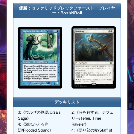
優勝：セファリッドブレックファースト プレイヤ
ー：BoshNRoll
デッキリスト
3:《ウルザの物語/Urza’s
2:《時を解す者、テフェ
Saga》
リー/Teferi, Time
4:《溢れかえる岸
Raveler》
辺/Flooded Strand》
4:《語り部の杖/Staff of