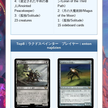
4:《選定された平和の番
ン/Loran of the Third
人/Anointed
Path》
Peacekeeper》
2:《月の大魔術師/Magus
3:《孤独/Solitude》
of the Moon》
23 creatures
1:《孤独/Solitude》
15 sideboard cards
Top8：ラクドスペインター プレイヤー：enton
najdzien