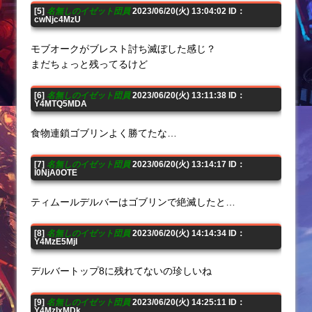
[5]
名無しのイゼット団員
2023/06/20(火) 13:04:02 ID：
cwNjc4MzU
モブオークがブレスト討ち滅ぼした感じ？
まだちょっと残ってるけど
[6]
名無しのイゼット団員
2023/06/20(火) 13:11:38 ID：
Y4MTQ5MDA
食物連鎖ゴブリンよく勝てたな…
[7]
名無しのイゼット団員
2023/06/20(火) 13:14:17 ID：
I0NjA0OTE
ティムールデルバーはゴブリンで絶滅したと…
[8]
名無しのイゼット団員
2023/06/20(火) 14:14:34 ID：
Y4MzE5MjI
デルバートップ8に残れてないの珍しいね
[9]
名無しのイゼット団員
2023/06/20(火) 14:25:11 ID：
Y4MzIxMDk