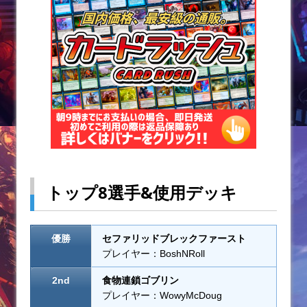
o
k
トップ8選手&使用デッキ
優勝
セファリッドブレックファースト
プレイヤー：BoshNRoll
2nd
食物連鎖ゴブリン
プレイヤー：WowyMcDoug