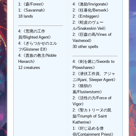
1:《森/Forest》
4:《激励/Invigorate》
1:《Savannah》
2:《狂暴化/Berserk》
18 lands
2:《Embiggen》
2:《蛇皮のヴェー
ル/Snakeskin Veil》
4:《荒廃の工作
2:《巨森の蔦/Vines of
員/Blighted Agent》
Vastwood》
4:《ぎらつかせのエル
30 other spells
フ/Glistener Elf》
4:《貴族の教主/Noble
Hierarch》
4:《剣を鍬に/Swords to
12 creatures
Plowshares》
2:《潜伏工作員、アジャ
ニ/Ajani, Sleeper Agent》
2:《狼狽の
嵐/Flusterstorm》
2:《活性の力/Force of
Vigor》
2:《聖カトリーヌの凱
旋/Triumph of Saint
Katherine》
1:《封じ込める僧
侶/Containment Priest》