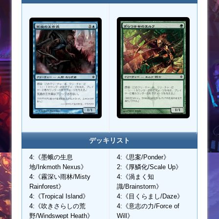
デッキリスト
4:《墨蛾の生息
4:《思案/Ponder》
地/Inkmoth Nexus》
2:《厚鱗化/Scale Up》
4:《霧深い雨林/Misty
4:《渦まく知
Rainforest》
識/Brainstorm》
4:《Tropical Island》
4:《目くらまし/Daze》
4:《吹きさらしの荒
4:《意志の力/Force of
野/Windswept Heath》
Will》