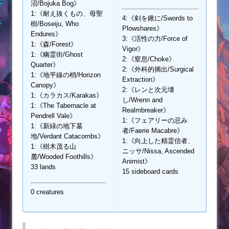
沼/Bojuka Bog》
1:《耐え抜くもの、母聖
4:《剣を鍬に/Swords to
樹/Boseiju, Who
Plowshares》
Endures》
3:《活性の力/Force of
1:《森/Forest》
Vigor》
1:《幽霊街/Ghost
2:《窒息/Choke》
Quarter》
2:《外科的摘出/Surgical
1:《地平線の梢/Horizon
Extraction》
Canopy》
2:《レンと次元壊
1:《カラカス/Karakas》
し/Wrenn and
1:《The Tabernacle at
Realmbreaker》
Pendrell Vale》
1:《フェアリーの忌み
1:《新緑の地下墓
者/Faerie Macabre》
地/Verdant Catacombs》
1:《向上した精霊信者、
1:《樹木茂る山
ニッサ/Nissa, Ascended
麓/Wooded Foothills》
Animist》
33 lands
15 sideboard cards
0 creatures