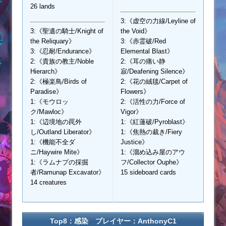
26 lands
3:《虚空の力線/Leyline of
3:《聖遺の騎士/Knight of
the Void》
the Reliquary》
3:《赤霊破/Red
3:《忍耐/Endurance》
Elemental Blast》
2:《貴族の教主/Noble
2:《耳の痛い静
Hierarch》
寂/Deafening Silence》
2:《極楽鳥/Birds of
2:《花の絨毯/Carpet of
Paradise》
Flowers》
1:《モウロッ
2:《活性の力/Force of
ク/Mawloc》
Vigor》
1:《辺境地の罠外
1:《紅蓮破/Pyroblast》
し/Outland Liberator》
1:《焦熱の裁き/Fiery
1:《機能不全ダ
Justice》
ニ/Haywire Mite》
1:《溜め込み屋のアウ
1:《ラムナプの採掘
フ/Collector Ouphe》
者/Ramunap Excavator》
15 sideboard cards
14 creatures
Top8：感染 プレイヤー：AnthonyC1