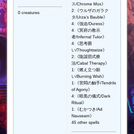
ス/Chrome Mox》
2:《ウルザのガラク
0 creatures
タ/Urza’s Bauble》
4:《強迫/Duress》
4:《冥府の教示
者/Infernal Tutor》
4:《思考囲
い/Thoughtseize》
2:《陰謀団式療
法/Cabal Therapy》
1:《燃え立つ願
い/Burning Wish》
1:《苦悶の触手/Tendrils
of Agony》
4:《暗黒の儀式/Dark
Ritual》
1:《むかつき/Ad
Nauseam》
45 other spells