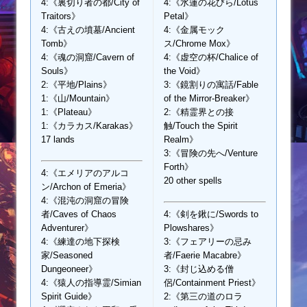
4:《裏切り者の都/City of
4:《水蓮の花びら/Lotus
Traitors》
Petal》
4:《古えの墳墓/Ancient
4:《金属モック
Tomb》
ス/Chrome Mox》
4:《魂の洞窟/Cavern of
4:《虚空の杯/Chalice of
Souls》
the Void》
2:《平地/Plains》
3:《鏡割りの寓話/Fable
1:《山/Mountain》
of the Mirror-Breaker》
1:《Plateau》
2:《精霊界との接
1:《カラカス/Karakas》
触/Touch the Spirit
17 lands
Realm》
3:《冒険の先へ/Venture
Forth》
4:《エメリアのアルコ
20 other spells
ン/Archon of Emeria》
4:《混沌の洞窟の冒険
者/Caves of Chaos
4:《剣を鍬に/Swords to
Adventurer》
Plowshares》
4:《練達の地下探検
3:《フェアリーの忌み
家/Seasoned
者/Faerie Macabre》
Dungeoneer》
3:《封じ込める僧
4:《猿人の指導霊/Simian
侶/Containment Priest》
Spirit Guide》
2:《第三の道のロラ