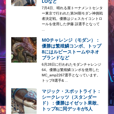
LOなど
7月4日、晴れる屋トーナメントセンタ
ー東京で行われた第34期モダン神挑戦
者決定戦。優勝はジェスカイコントロ
ールを使用した伊藤 諒選手となって
...
MOチャレンジ（モダン）：
優勝は繁殖鱗コンボ、トップ
8にはルビーストームやネオ
ブランドなど
6月28日に行われたモダンチャレンジ
64。優勝は繁殖鱗コンボを使用した
MC_amp2267選手となっています。
トップ8選手& ...
マジック・スポットライト：
シークレッツ（スタンダー
ド）：優勝はイゼット果敢、
トップ8に同デッキが5人