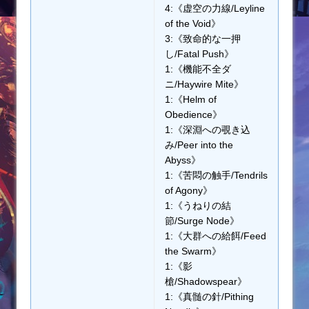
4:《虚空の力線/Leyline
of the Void》
3:《致命的な一押
し/Fatal Push》
1:《機能不全ダ
ニ/Haywire Mite》
1:《Helm of
Obedience》
1:《深淵への覗き込
み/Peer into the
Abyss》
1:《苦悶の触手/Tendrils
of Agony》
1:《うねりの結
節/Surge Node》
1:《大群への給餌/Feed
the Swarm》
1:《影
槍/Shadowspear》
1:《真髄の針/Pithing