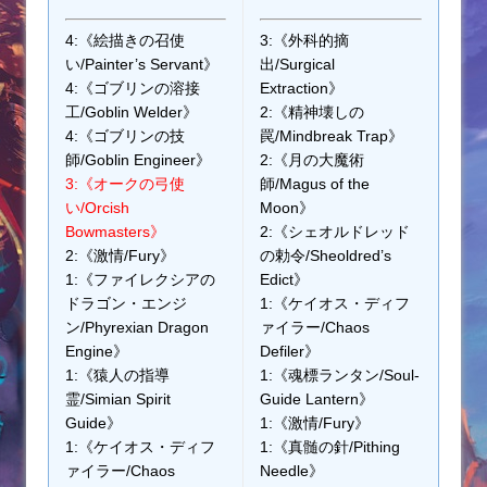
4:《絵描きの召使
3:《外科的摘
い/Painter’s Servant》
出/Surgical
4:《ゴブリンの溶接
Extraction》
工/Goblin Welder》
2:《精神壊しの
4:《ゴブリンの技
罠/Mindbreak Trap》
師/Goblin Engineer》
2:《月の大魔術
3:《オークの弓使
師/Magus of the
い/Orcish
Moon》
Bowmasters》
2:《シェオルドレッド
2:《激情/Fury》
の勅令/Sheoldred’s
1:《ファイレクシアの
Edict》
ドラゴン・エンジ
1:《ケイオス・ディフ
ン/Phyrexian Dragon
ァイラー/Chaos
Engine》
Defiler》
1:《猿人の指導
1:《魂標ランタン/Soul-
霊/Simian Spirit
Guide Lantern》
Guide》
1:《激情/Fury》
1:《ケイオス・ディフ
1:《真髄の針/Pithing
ァイラー/Chaos
Needle》