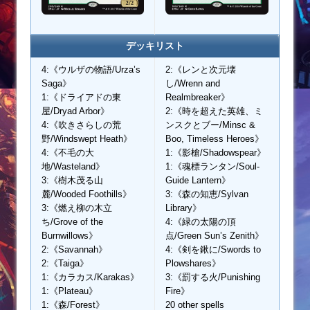
デッキリスト
4:《ウルザの物語/Urza’s
2:《レンと次元壊
Saga》
し/Wrenn and
1:《ドライアドの東
Realmbreaker》
屋/Dryad Arbor》
2:《時を超えた英雄、ミ
4:《吹きさらしの荒
ンスクとブー/Minsc &
野/Windswept Heath》
Boo, Timeless Heroes》
4:《不毛の大
1:《影槍/Shadowspear》
地/Wasteland》
1:《魂標ランタン/Soul-
3:《樹木茂る山
Guide Lantern》
麓/Wooded Foothills》
3:《森の知恵/Sylvan
3:《燃え柳の木立
Library》
ち/Grove of the
4:《緑の太陽の頂
Burnwillows》
点/Green Sun’s Zenith》
2:《Savannah》
4:《剣を鍬に/Swords to
2:《Taiga》
Plowshares》
1:《カラカス/Karakas》
3:《罰する火/Punishing
1:《Plateau》
Fire》
1:《森/Forest》
20 other spells