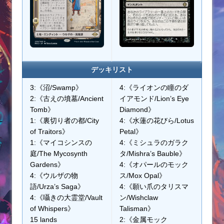
デッキリスト
3:《沼/Swamp》
4:《ライオンの瞳のダ
2:《古えの墳墓/Ancient
イアモンド/Lion’s Eye
Tomb》
Diamond》
1:《裏切り者の都/City
4:《水蓮の花びら/Lotus
of Traitors》
Petal》
1:《マイコシンスの
4:《ミシュラのガラク
庭/The Mycosynth
タ/Mishra’s Bauble》
Gardens》
4:《オパールのモック
4:《ウルザの物
ス/Mox Opal》
語/Urza’s Saga》
4:《願い爪のタリスマ
4:《囁きの大霊堂/Vault
ン/Wishclaw
of Whispers》
Talisman》
15 lands
2:《金属モック