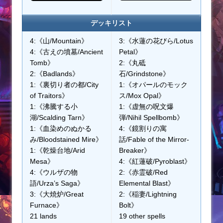
デッキリスト
4:《山/Mountain》
3:《水蓮の花びら/Lotus
4:《古えの墳墓/Ancient
Petal》
Tomb》
2:《丸砥
2:《Badlands》
石/Grindstone》
1:《裏切り者の都/City
1:《オパールのモック
of Traitors》
ス/Mox Opal》
1:《沸騰する小
1:《虚無の呪文爆
湖/Scalding Tarn》
弾/Nihil Spellbomb》
1:《血染めのぬかる
4:《鏡割りの寓
み/Bloodstained Mire》
話/Fable of the Mirror-
1:《乾燥台地/Arid
Breaker》
Mesa》
4:《紅蓮破/Pyroblast》
4:《ウルザの物
2:《赤霊破/Red
語/Urza’s Saga》
Elemental Blast》
3:《大焼炉/Great
2:《稲妻/Lightning
Furnace》
Bolt》
21 lands
19 other spells