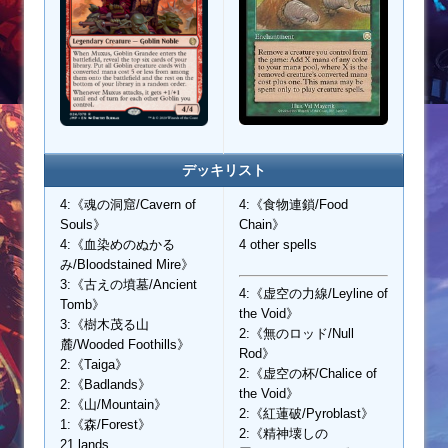
デッキリスト
4:《魂の洞窟/Cavern of
4:《食物連鎖/Food
Souls》
Chain》
4:《血染めのぬかる
4 other spells
み/Bloodstained Mire》
3:《古えの墳墓/Ancient
4:《虚空の力線/Leyline of
Tomb》
the Void》
3:《樹木茂る山
2:《無のロッド/Null
麓/Wooded Foothills》
Rod》
2:《Taiga》
2:《虚空の杯/Chalice of
2:《Badlands》
the Void》
2:《山/Mountain》
2:《紅蓮破/Pyroblast》
1:《森/Forest》
2:《精神壊しの
21 lands