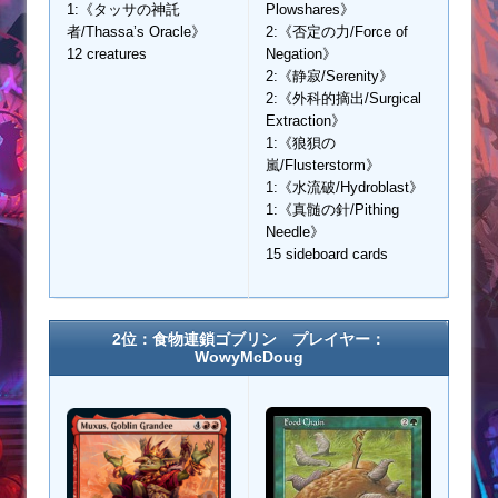
1:《タッサの神託
Plowshares》
者/Thassa’s Oracle》
2:《否定の力/Force of
12 creatures
Negation》
2:《静寂/Serenity》
2:《外科的摘出/Surgical
Extraction》
1:《狼狽の
嵐/Flusterstorm》
1:《水流破/Hydroblast》
1:《真髄の針/Pithing
Needle》
15 sideboard cards
2位：食物連鎖ゴブリン プレイヤー：
WowyMcDoug