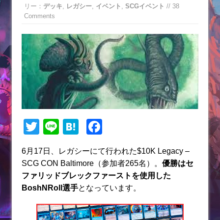
リー：
デッキ
,
レガシー
,
イベント
,
SCGイベント
// 38
Comments
T
Li
H
F
w
n
at
a
6月17日、レガシーにて行われた$10K Legacy –
itt
e
e
c
SCG CON Baltimore（参加者265名）。
優勝はセ
er
n
e
ファリッドブレックファーストを使用した
a
b
BoshNRoll選手
となっています。
o