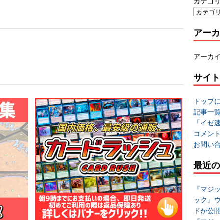
カテゴ
アーカ
アーカ
サイト
トップ
記事一
「イゼ
コメン
お問い
最近の
『マジッ
ック』
ドが公