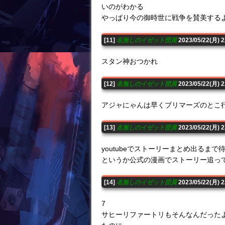
いのがわかる
やっぱり今の御時世に戦争を賛美する
[11]
名無しのイゼット団員
2023/05/22(月)
スタン神おつかれ
[12]
名無しのイゼット団員
2023/05/22(月) 
アジャにゃんは早くブリマーズのとこ
[13]
名無しのイゼット団員
2023/05/22(月) 
youtubeでストーリーまとめ出るまで待
というか公式の漫画でストーリー追っ
[14]
名無しのイゼット団員
2023/05/22(月) 
7
サヒーリファートリもそんなんだった