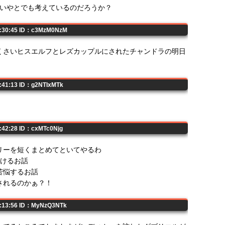
いいやとでも考えているのだろうか？
1:30:45 ID：c3MzM0NzM
くさいヒスエルフとレズカップルにされたチャンドラの明日
1:41:13 ID：g2NTIxMTk
1:42:28 ID：cxMTc0Njg
リーを短くまとめてといてやるわ
かけるお話
苦悩するお話
されるのかぁ？！
2:13:56 ID：MyNzQ3NTk