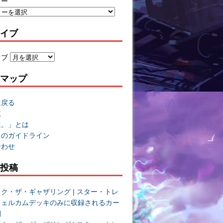
リー
イブ
イブ
マップ
に戻る
覧
速。」とは
トのガイドライン
合わせ
投稿
ク・ザ・ギャザリング | スター・トレ
ウェルカムデッキのみに収録されるカー
開