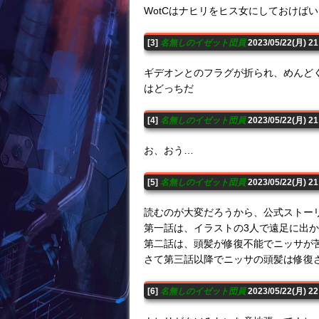
WotCはナヒリをヒス女にしておけば
[3]
名無しのイゼット団員
2023/05/22(月) 2
ギデオンとのフラグが折られ、めんど
はどっちだ
[4]
名無しのイゼット団員
2023/05/22(月) 2
お、おう…
[5]
名無しのイゼット団員
2023/05/22(月) 2
読むのが大変だろうから、公式ストー
第一話は、イラストの3人で遠足に出
第二話は、頭髪が修復不能でニッサが
さて第三話以降でニッサの頭髪は修復
[6]
名無しのイゼット団員
2023/05/22(月) 2