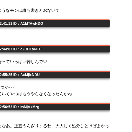
ようなモンは誰も書きとおないて
 22:41:11 ID：A1MTAwNDQ
22:44:07 ID：c2ODEyNTU
行っていっぱい苦しんで♡
22:55:25 ID：AxMjIxNDU
つか･･･
ていくやつはもうやらなくなったんかね
22:56:53 ID：IwMjAxMzg
よなあ。正直うんざりするわ…大人しく処分しとけばよかっ