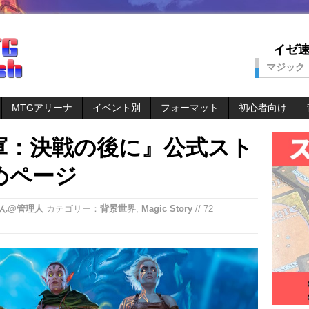
イゼ速。
マジック
MTGアリーナ
イベント別
フォーマット
初心者向け
軍：決戦の後に』公式スト
めページ
ん@管理人
カテゴリー：
背景世界
,
Magic Story
// 72