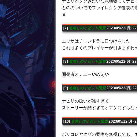
ナヒリがクソみたいな意地張ってナヒ
もののついででファイレクシア侵攻の
ヌ
[7]
名無しのイゼット団員
2023/05/22(月) 2
ニッサはチャンドラに口づけをした
これは多くのプレイヤーが引きますわ
[8]
名無しのイゼット団員
2023/05/22(月) 2
開発者オナ二ーやめえや
[9]
名無しのイゼット団員
2023/05/22(月) 2
ナヒリの扱いが雑すぎて
ストーリーが酷すぎてオマケにすらな
[10]
名無しのイゼット団員
2023/05/22(月) 
ポリコレヤクザの案件を無視しても、