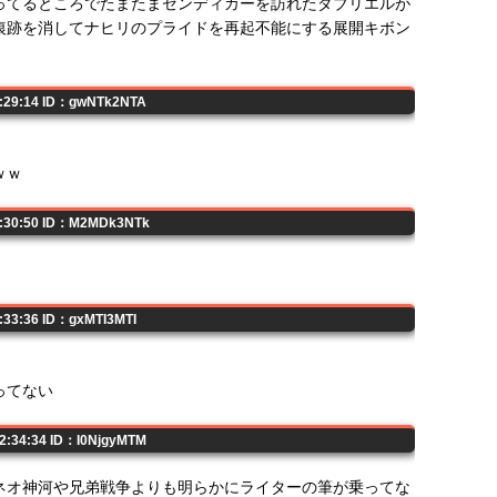
ってるところでたまたまゼンディカーを訪れたダブリエルが
痕跡を消してナヒリのプライドを再起不能にする展開キボン
2:29:14 ID：gwNTk2NTA
ｗｗ
2:30:50 ID：M2MDk3NTk
2:33:36 ID：gxMTI3MTI
ってない
22:34:34 ID：I0NjgyMTM
ネオ神河や兄弟戦争よりも明らかにライターの筆が乗ってな