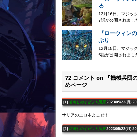
る
12月16日、マジ
7話が公開されました
『ローウィンの
ぷり
12月15日、マジ
6話が公開されました
72 コメント on 『機械
めページ
[1]
名無しのイゼット団員
2023/05/22(月) 2
サリアのエロ本よこせ！
[2]
名無しのイゼット団員
2023/05/22(月) 2