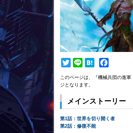
T
Li
H
F
w
n
at
a
このページは、『機械兵団の進軍
itt
e
e
c
ジとなります。
er
n
e
a
b
メインストーリー
o
o
第1話：世界を切り開く者
第2話：修復不能
k