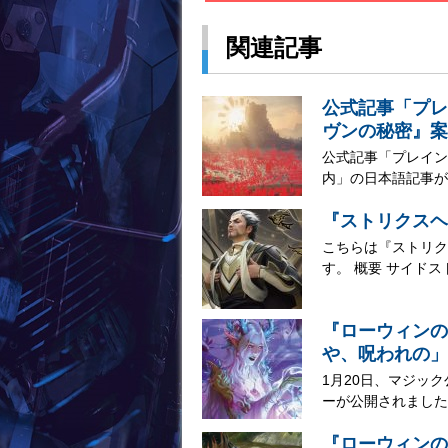
関連記事
公式記事「プレ
ヴンの秘密』案
公式記事「プレイン
内」の日本語記事が公
『ストリクスヘ
こちらは『ストリク
す。 概要 サイドス
『ローウィンの
や、呪われの」
1月20日、マジッ
ーが公開されました。
『ローウィンの