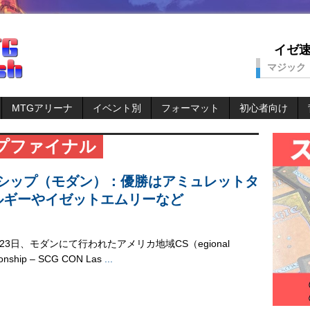
イゼ速。
マジック
MTGアリーナ
イベント別
フォーマット
初心者向け
プファイナル
シップ（モダン）：優勝はアミュレットタ
ルギーやイゼットエムリーなど
2-23日、モダンにて行われたアメリカ地域CS（egional
onship – SCG CON Las
...