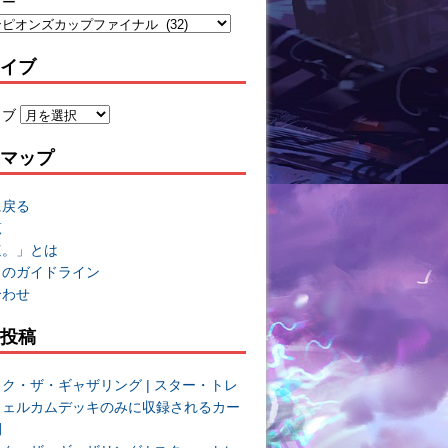
リー
イブ
イブ
マップ
に戻る
覧
速。」とは
トのガイドライン
合わせ
投稿
ク・ザ・ギャザリング | スター・トレ
ウェルカムデッキのみに収録されるカー
開