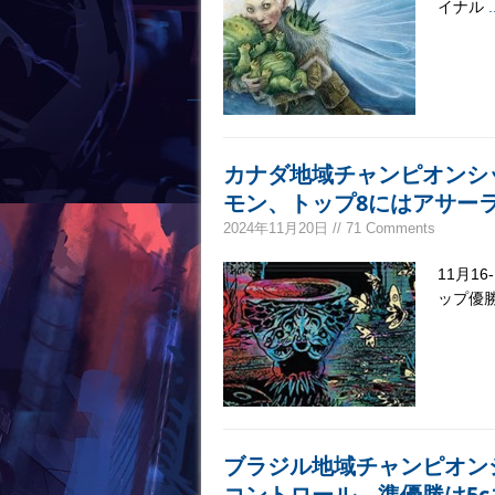
イナル
.
カナダ地域チャンピオンシ
モン、トップ8にはアサー
2024年11月20日 // 71 Comments
11月1
ップ優勝
ブラジル地域チャンピオン
コントロール、準優勝は5