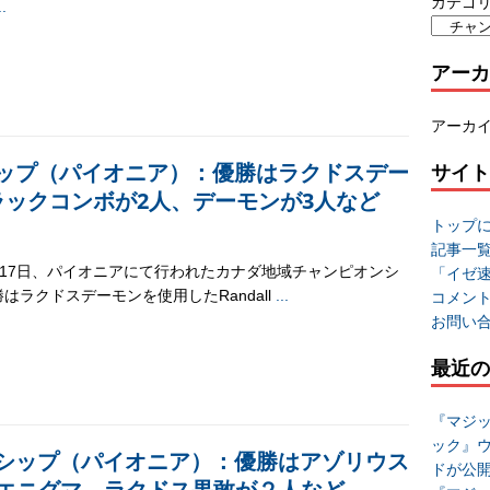
カテゴ
..
アーカ
アーカ
ップ（パイオニア）：優勝はラクドスデー
サイト
ラックコンボが2人、デーモンが3人など
トップ
記事一
6-17日、パイオニアにて行われたカナダ地域チャンピオンシ
「イゼ
はラクドスデーモンを使用したRandall
...
コメン
お問い
最近の
『マジッ
ック』
シップ（パイオニア）：優勝はアゾリウス
ドが公
cエニグマ、ラクドス果敢が２人など