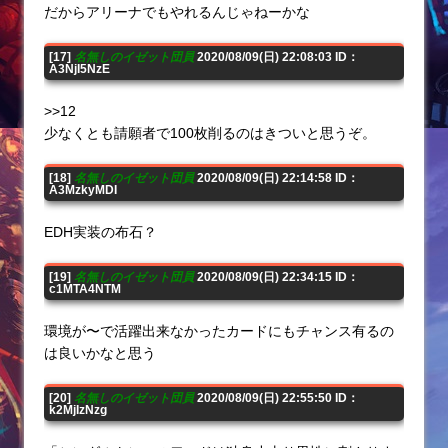
だからアリーナでもやれるんじゃねーかな
[17]
名無しのイゼット団員
2020/08/09(日) 22:08:03 ID：
A3NjI5NzE
>>12
少なくとも請願者で100枚削るのはきついと思うぞ。
[18]
名無しのイゼット団員
2020/08/09(日) 22:14:58 ID：
A3MzkyMDI
EDH実装の布石？
[19]
名無しのイゼット団員
2020/08/09(日) 22:34:15 ID：
c1MTA4NTM
環境が〜で活躍出来なかったカードにもチャンス有るの
は良いかなと思う
[20]
名無しのイゼット団員
2020/08/09(日) 22:55:50 ID：
k2MjIzNzg