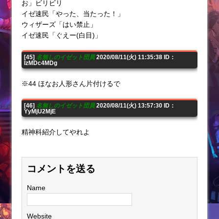
お」ビリビリ
イゼ速民「やった、当たった！」
ウィザーズ「はい禁止」
イゼ速民「ぐえー(白目)」
[45]
名無しのイゼット団員
2020/08/11(火) 11:35:38 ID：
IzMDc4MDg
※44 ほなお人形さん片付けるで
[46]
名無しのイゼット団員
2020/08/11(火) 13:57:30 ID：
YyMjU2MjE
精神科紹介してやれよ
コメントを送る
Name
Website