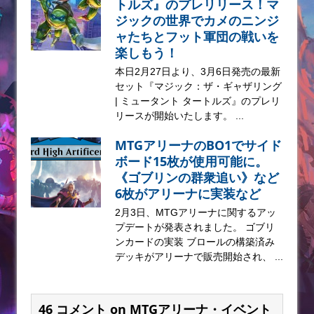
トルズ』のプレリリース！マ
ジックの世界でカメのニンジ
ャたちとフット軍団の戦いを
楽しもう！
本日2月27日より、3月6日発売の最新
セット『マジック：ザ・ギャザリング
| ミュータント タートルズ』のプレリ
リースが開始いたします。 ...
MTGアリーナのBO1でサイド
ボード15枚が使用可能に。
《ゴブリンの群衆追い》など
6枚がアリーナに実装など
2月3日、MTGアリーナに関するアッ
プデートが発表されました。 ゴブリ
ンカードの実装 ブロールの構築済み
デッキがアリーナで販売開始され、 ...
46 コメント on MTGアリーナ・イベント