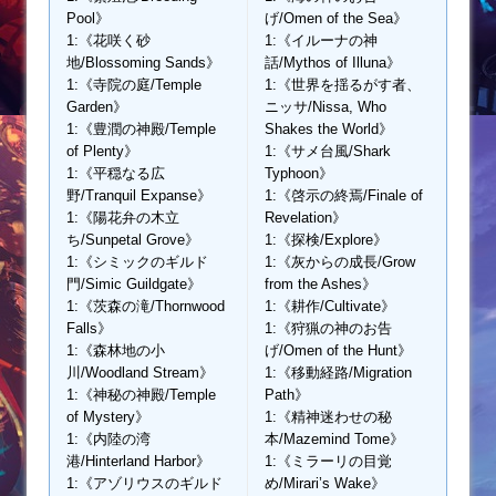
Pool》
げ/Omen of the Sea》
1:《花咲く砂
1:《イルーナの神
地/Blossoming Sands》
話/Mythos of Illuna》
1:《寺院の庭/Temple
1:《世界を揺るがす者、
Garden》
ニッサ/Nissa, Who
1:《豊潤の神殿/Temple
Shakes the World》
of Plenty》
1:《サメ台風/Shark
1:《平穏なる広
Typhoon》
野/Tranquil Expanse》
1:《啓示の終焉/Finale of
1:《陽花弁の木立
Revelation》
ち/Sunpetal Grove》
1:《探検/Explore》
1:《シミックのギルド
1:《灰からの成長/Grow
門/Simic Guildgate》
from the Ashes》
1:《茨森の滝/Thornwood
1:《耕作/Cultivate》
Falls》
1:《狩猟の神のお告
1:《森林地の小
げ/Omen of the Hunt》
川/Woodland Stream》
1:《移動経路/Migration
1:《神秘の神殿/Temple
Path》
of Mystery》
1:《精神迷わせの秘
1:《内陸の湾
本/Mazemind Tome》
港/Hinterland Harbor》
1:《ミラーリの目覚
1:《アゾリウスのギルド
め/Mirari’s Wake》