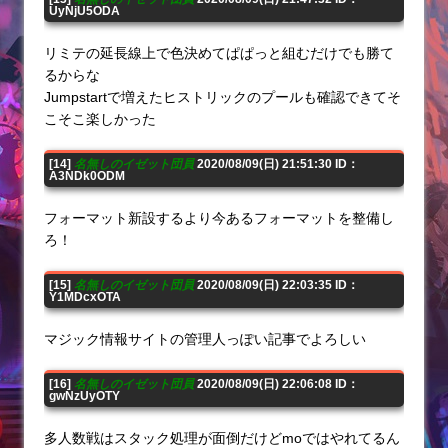
UyNjU5ODA
リミテの延長線上で色決めてぱぱっと組むだけでも勝て
るからな
Jumpstartで増えたヒストリックのプールも確認できてそ
こそこ楽しかった
[14]
名無しのイゼット団員
2020/08/09(日) 21:51:30 ID：
A3NDk0ODM
フォーマット新設するより今あるフォーマットを整備し
ろ！
[15]
名無しのイゼット団員
2020/08/09(日) 22:03:35 ID：
Y1MDcxOTA
マジック情報サイトの管理人っぽい記事でよろしい
[16]
名無しのイゼット団員
2020/08/09(日) 22:06:08 ID：
gwNzUyOTY
多人数戦はスタック処理が面倒だけどmoではやれてるん