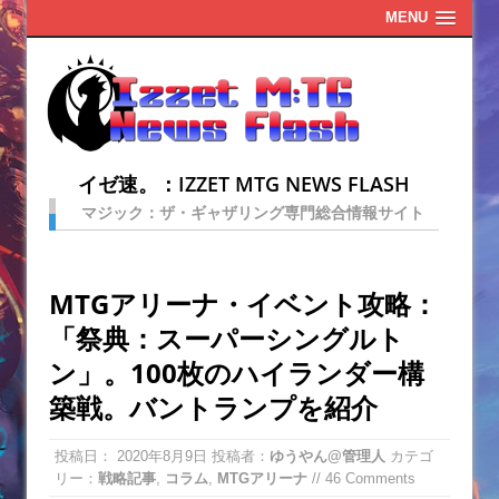
MENU
イゼ速。：IZZET MTG NEWS FLASH
マジック：ザ・ギャザリング専門総合情報サイト
MTGアリーナ・イベント攻略：
「祭典：スーパーシングルト
ン」。100枚のハイランダー構
築戦。バントランプを紹介
投稿日：
2020年8月9日
投稿者：
ゆうやん@管理人
カテゴ
リー：
戦略記事
,
コラム
,
MTGアリーナ
// 46 Comments