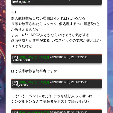
kxMTQ0NDc
※6
多人数戦実装しない理由は考えればわかるだろ…
長考や放置されたらスタック1個処理するのに最悪5分と
かありえるんだぞ
まあ、4人中NPC2人とかならいけそうな気がする
画面構成とか無理が出るしPCスペックの要求が跳ね上が
りそうだけど
[11]
名無しのイゼット団員
2020/08/09(日) 21:39:22 ID：
Y1MDc5ODI
ほう統率者抜き統率者ですか…
[12]
名無しのイゼット団員
2020/08/09(日) 21:40:35 ID：
c1MjczOTk
こういうイベントのたびにデッキ組む人って凄いね
シングルトンなんて請願者かネズミで終わりだわ
[13]
名無しのイゼット団員
2020/08/09(日) 21:47:32 ID：