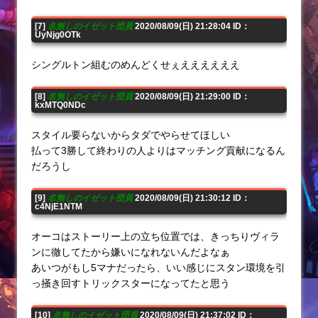
[7]
名無しのイゼット団員
2020/08/09(日) 21:28:04 ID：
UyNjg0OTk
シングルトン組むのめんどくせぇええええええ
[8]
名無しのイゼット団員
2020/08/09(日) 21:29:00 ID：
kxMTQ0NDc
スタイル要らないからタダでやらせてほしい
払って3勝して終わりの人よりはマッチング貢献になるん
だろうし
[9]
名無しのイゼット団員
2020/08/09(日) 21:30:12 ID：
c4NjE1NTM
オーコはストーリー上の立ち位置では、きっちりヴィラ
ンに徹してたから嫌いになれないんだよなぁ
あいつがもし5マナだったら、いい感じにスタン環境を引
っ掻き回すトリックスターになってたと思う
[10]
名無しのイゼット団員
2020/08/09(日) 21:37:02 ID：