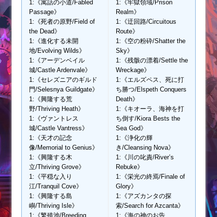
1:《寓話の小道/Fabled
1:《牢獄領域/Prison
Passage》
Realm》
1:《死者の原野/Field of
1:《迂回路/Circuitous
the Dead》
Route》
1:《進化する未開
1:《空の粉砕/Shatter the
地/Evolving Wilds》
Sky》
1:《アーデンベイル
1:《残骸の漂着/Settle the
城/Castle Ardenvale》
Wreckage》
1:《セレズニアのギルド
1:《エルズペス、死に打
門/Selesnya Guildgate》
ち勝つ/Elspeth Conquers
1:《興隆する荒
Death》
野/Thriving Heath》
1:《キオーラ、海神を打
1:《ヴァントレス
ち倒す/Kiora Bests the
城/Castle Vantress》
Sea God》
1:《天才の記念
1:《浄化の輝
像/Memorial to Genius》
き/Cleansing Nova》
1:《興隆する木
1:《川の叱責/River’s
立/Thriving Grove》
Rebuke》
1:《平穏な入り
1:《栄光の終焉/Finale of
江/Tranquil Cove》
Glory》
1:《興隆する島
1:《アズカンタの探
嶼/Thriving Isle》
索/Search for Azcanta》
1:《繁殖池/Breeding
1:《海の神のお告