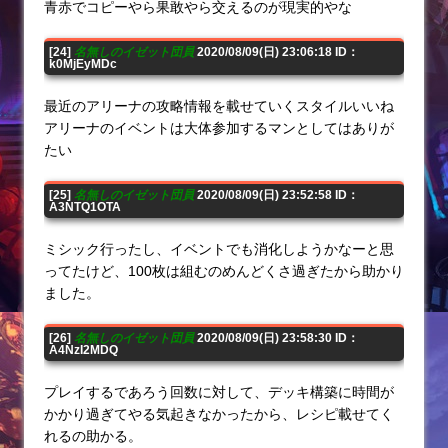
青赤でコピーやら果敢やら交えるのが現実的やな
[24]
名無しのイゼット団員
2020/08/09(日) 23:06:18 ID：
k0MjEyMDc
最近のアリーナの攻略情報を載せていくスタイルいいね
アリーナのイベントは大体参加するマンとしてはありが
たい
[25]
名無しのイゼット団員
2020/08/09(日) 23:52:58 ID：
A3NTQ1OTA
ミシック行ったし、イベントでも消化しようかなーと思
ってたけど、100枚は組むのめんどくさ過ぎたから助かり
ました。
[26]
名無しのイゼット団員
2020/08/09(日) 23:58:30 ID：
A4NzI2MDQ
プレイするであろう回数に対して、デッキ構築に時間が
かかり過ぎてやる気起きなかったから、レシピ載せてく
れるの助かる。