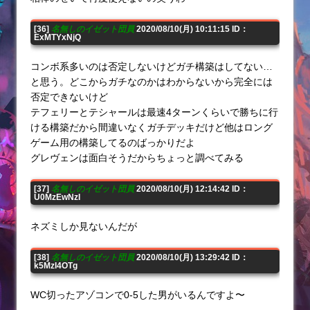
[36]
名無しのイゼット団員
2020/08/10(月) 10:11:15 ID：
ExMTYxNjQ
コンボ系多いのは否定しないけどガチ構築はしてない…
と思う。どこからガチなのかはわからないから完全には
否定できないけど
テフェリーとテシャールは最速4ターンくらいで勝ちに行
ける構築だから間違いなくガチデッキだけど他はロング
ゲーム用の構築してるのばっかりだよ
グレヴェンは面白そうだからちょっと調べてみる
[37]
名無しのイゼット団員
2020/08/10(月) 12:14:42 ID：
U0MzEwNzI
ネズミしか見ないんだが
[38]
名無しのイゼット団員
2020/08/10(月) 13:29:42 ID：
k5MzI4OTg
WC切ったアゾコンで0-5した男がいるんですよ〜