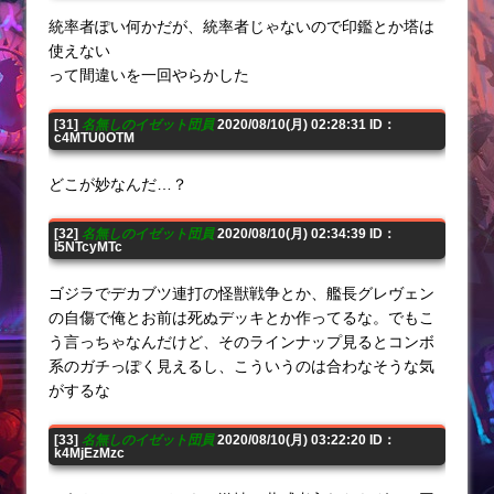
統率者ぽい何かだが、統率者じゃないので印鑑とか塔は
使えない
って間違いを一回やらかした
[31]
名無しのイゼット団員
2020/08/10(月) 02:28:31 ID：
c4MTU0OTM
どこが妙なんだ…？
[32]
名無しのイゼット団員
2020/08/10(月) 02:34:39 ID：
I5NTcyMTc
ゴジラでデカブツ連打の怪獣戦争とか、艦長グレヴェン
の自傷で俺とお前は死ぬデッキとか作ってるな。でもこ
う言っちゃなんだけど、そのラインナップ見るとコンボ
系のガチっぽく見えるし、こういうのは合わなそうな気
がするな
[33]
名無しのイゼット団員
2020/08/10(月) 03:22:20 ID：
k4MjEzMzc