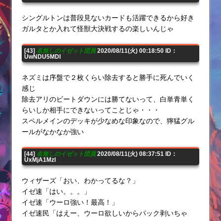
シングルトンは普段見ないカードも活躍できるから好き
ガルタとか入れて怪獣大決戦するの楽しいんじゃ
[43]
名無しのイゼット団員
2020/08/11(火) 00:18:50 ID：
UwNDU5MDI
ネズミは序盤で２枚くらい除去すると勝手に死んでいく
感じ
除去アリのビートダウンには勝てないって、白単青単く
らいしか相手にできないってことじゃ・・・
スペルメインのデッキが少なめな印象なので、獰猛グル
ールがなかなか強い
[44]
名無しのイゼット団員
2020/08/11(火) 08:37:51 ID：
UxMjA1MzI
ウィザーズ「おい、わかってるな？」
イゼ速「はい。。。」
イゼ速「ウーロ強い！最高！」
イゼ速民「はえー、ウーロ欲しいからパック剥いちゃ