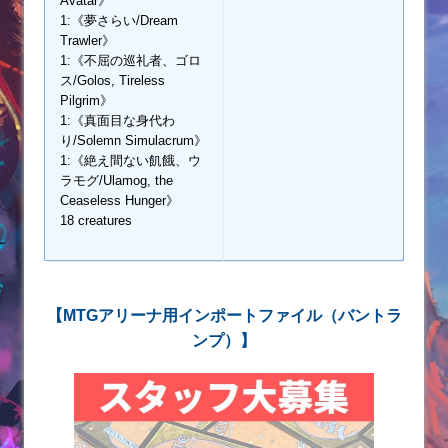
Avatar》
1:《夢さらい/Dream
Trawler》
1:《不屈の巡礼者、ゴロ
ス/Golos, Tireless
Pilgrim》
1:《真面目な身代わ
り/Solemn Simulacrum》
1:《絶え間ない飢餓、ウ
ラモグ/Ulamog, the
Ceaseless Hunger》
18 creatures
【MTGアリーナ用インポートファイル（バントラ
ンプ）】