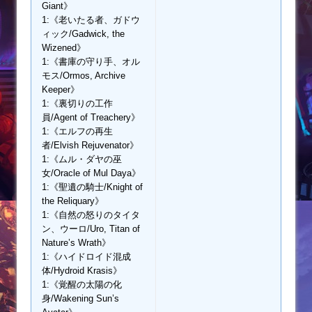
Giant》
1:《老いたる者、ガドウ
ィック/Gadwick, the
Wizened》
1:《書庫の守り手、オル
モス/Ormos, Archive
Keeper》
1:《裏切りの工作
員/Agent of Treachery》
1:《エルフの再生
者/Elvish Rejuvenator》
1:《ムル・ダヤの巫
女/Oracle of Mul Daya》
1:《聖遺の騎士/Knight of
the Reliquary》
1:《自然の怒りのタイタ
ン、ウーロ/Uro, Titan of
Nature’s Wrath》
1:《ハイドロイド混成
体/Hydroid Krasis》
1:《覚醒の太陽の化
身/Wakening Sun’s