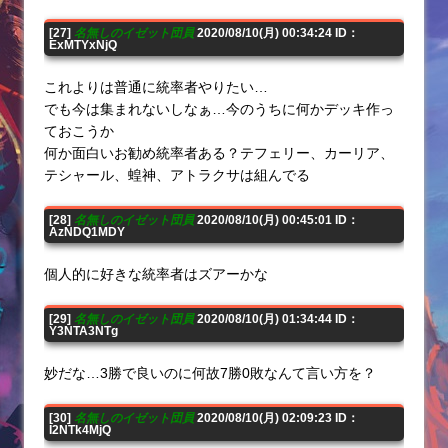
[27]
名無しのイゼット団員
2020/08/10(月) 00:34:24 ID：
ExMTYxNjQ
これよりは普通に統率者やりたい…
でも今は集まれないしなぁ…今のうちに何かデッキ作っ
ておこうか
何か面白いお勧め統率者ある？テフェリー、カーリア、
テシャール、蝗神、アトラクサは組んでる
[28]
名無しのイゼット団員
2020/08/10(月) 00:45:01 ID：
AzNDQ1MDY
個人的に好きな統率者はズアーかな
[29]
名無しのイゼット団員
2020/08/10(月) 01:34:44 ID：
Y3NTA3NTg
妙だな…3勝で良いのに何故7勝0敗なんて言い方を？
[30]
名無しのイゼット団員
2020/08/10(月) 02:09:23 ID：
I2NTk4MjQ