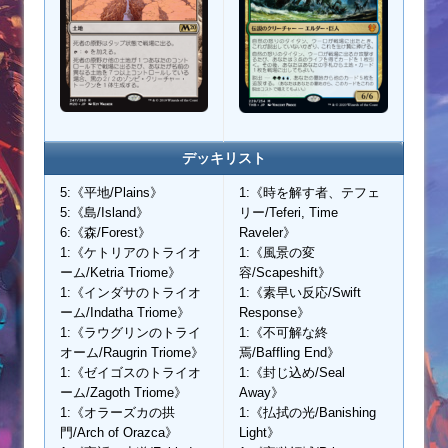
デッキリスト
5:《平地/Plains》
1:《時を解す者、テフェ
5:《島/Island》
リー/Teferi, Time
6:《森/Forest》
Raveler》
1:《ケトリアのトライオ
1:《風景の変
ーム/Ketria Triome》
容/Scapeshift》
1:《インダサのトライオ
1:《素早い反応/Swift
ーム/Indatha Triome》
Response》
1:《ラウグリンのトライ
1:《不可解な終
オーム/Raugrin Triome》
焉/Baffling End》
1:《ゼイゴスのトライオ
1:《封じ込め/Seal
ーム/Zagoth Triome》
Away》
1:《オラーズカの拱
1:《払拭の光/Banishing
門/Arch of Orazca》
Light》