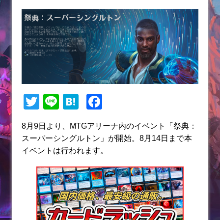
T
Li
H
F
w
n
at
a
8月9日より、MTGアリーナ内のイベント「祭典：
itt
e
e
c
スーパーシングルトン」が開始。8月14日まで本
er
n
e
イベントは行われます。
a
b
o
o
k