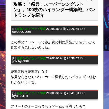
攻略：「祭典：スーパーシングルト
ン」。100枚のハイランダー構築戦。バン
トランプを紹介
[1]
名無しのイゼット団員
2020/08/09(日) 20:26:55 ID：
AwODU2ODA
この手のイベントって参加費の割に景品がショボいから
参加する気しないのよね。
[2]
名無しのイゼット団員
2020/08/09(日) 20:36:42 ID：
g0NTg4NDU
統率者抜き統率者かな？
結局なんとなくパワーカード満載したハイランダー組む
しかないような。
[3]
名無しのイゼット団員
2020/08/09(日) 20:41:00 ID：
UyOTk5OTI
アリーナのオーコってもうゲームから消したら？