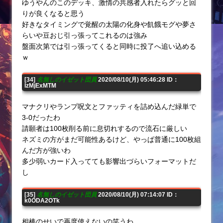
ゆうやんのこのデッキ、激情の共感者入れたらグッと回
りが良くなると思う
好きなタイミングで覚醒の太陽の化身や飢餓モグや夢さ
らいや豆おじ引っ張ってこれるのは強み
盤面次第では引っ張ってくると同時に投了へ追い込める
ｗ
[34]
名無しのイゼット団員
2020/08/10(月) 05:46:28 ID：
IzMjExMTM
マナクリやランプ呪文とファッティを詰め込んだ緑単で
3-0だったわ
請願者は100枚削る前に息切れするので流石に厳しい
ネズミの方がまだ可能性あるけど、やっぱ普通に100枚組
んだ方が強いわ
多少弱いカード入ってても影響出づらいフォーマットだ
し
[35]
名無しのイゼット団員
2020/08/10(月) 07:14:07 ID：
k0ODA2OTk
相棒のせいで再度使えないの笑うわ