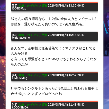
[39]
名無しのイゼット団員
2020/08/10(月) 13:30:06 ID：
I5OTI3Mzg
37さんの言う環境なら、1-2点の全体火力とマイナス1-2
修整を一通り積んだら良いのでは？死呆症系も。
[40]
名無しのイゼット団員
2020/08/10(月) 16:15:51 ID：
MxNTU2NTM
みんなマナ基盤割と無茶苦茶でよくマナスク起こしてる
のみかける
と言っても緑混ざると30〜35枚でもまわるからよくわか
らんのだが
[41]
名無しのイゼット団員
2020/08/10(月) 16:57:28 ID：
I5MjUxMTg
灯争でもシングルトンあったが3色以上と思われる相手は
色サポないとまずマグロだったわ
[42]
名無しのイゼット団員
2020/08/10(月) 21:43:58 ID：
k0ODI3MDk