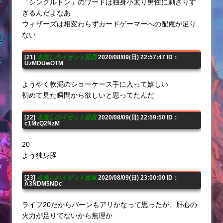
「シングルトン」のワードは独身小太り男性に刺さりす
ぎるんだよなあ
ウィザーズは相変わらずカードゲーマーへの配慮が足り
ない
[21]
名無しのイゼット団員
2020/08/09(日) 22:57:47 ID：
UzMDUwOTM
ようやく軟泥のショーケース手に入って嬉しい
初めて見た瞬間から欲しいと思ってたんだ
[22]
名無しのイゼット団員
2020/08/09(日) 22:59:50 ID：
c1MzQ2NzM
20
よう独身豚
[23]
名無しのイゼット団員
2020/08/09(日) 23:00:00 ID：
A3NDM5NDc
ライフ20だからバーンもアリかなって思ったが、肝心の
火力が足りてないから無理か