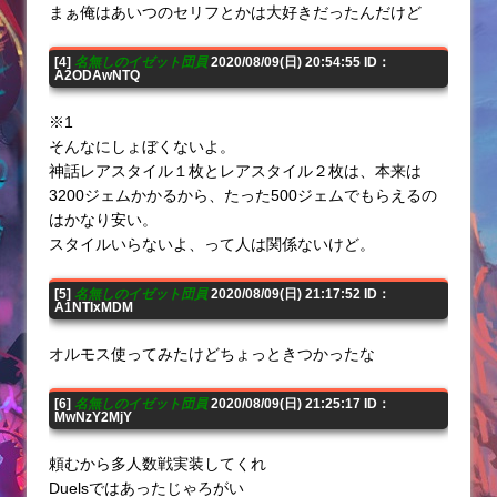
まぁ俺はあいつのセリフとかは大好きだったんだけど
[4]
名無しのイゼット団員
2020/08/09(日) 20:54:55 ID：
A2ODAwNTQ
※1
そんなにしょぼくないよ。
神話レアスタイル１枚とレアスタイル２枚は、本来は
3200ジェムかかるから、たった500ジェムでもらえるの
はかなり安い。
スタイルいらないよ、って人は関係ないけど。
[5]
名無しのイゼット団員
2020/08/09(日) 21:17:52 ID：
A1NTIxMDM
オルモス使ってみたけどちょっときつかったな
[6]
名無しのイゼット団員
2020/08/09(日) 21:25:17 ID：
MwNzY2MjY
頼むから多人数戦実装してくれ
Duelsではあったじゃろがい