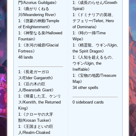
門/Azorius Guildgate》
1:《成長のらせん/Growth
1:《曲がりくねる
Spiral》
川/Meandering River》
1:《ドミナリアの英雄、
1:《啓蒙の神殿/Temple
テフェリー/Teferi, Hero
of Enlightenment》
of Dominaria》
1:《神聖なる泉/Hallowed
1:《時の一掃/Time
Fountain》
Wipe》
1:《氷河の城砦/Glacial
1:《精霊龍、ウギン/Ugin,
Fortress》
the Spirit Dragon》
48 lands
1:《人知を超えるもの、
ウギン/Ugin, the
Ineffable》
1:《長老ガーガロ
1:《宝物の地図/Treasure
ス/Elder Gargaroth》
Map》
1:《豆の木の巨
34 other spells
人/Beanstalk Giant》
1:《帰還した王、ケンリ
ス/Kenrith, the Returned
0 sideboard cards
King》
1:《クローサの大牙
獣/Krosan Tusker》
1:《王国まといの巨
人/Realm-Cloaked