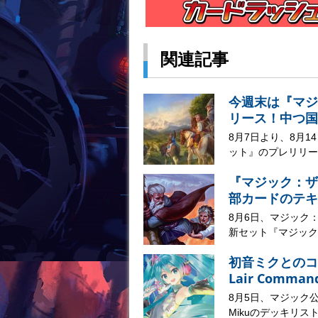
関連記事
今週末は『マジ
リース！中つ国
8月7日より、8月
ット』のプレリリー
『マジック：ザ
部カードのテキ
8月6日、マジック
新セット『マジック：
初音ミクとのコラボ
Lair Comma
8月5日、マジック公式サイ
Mikuのデッキリスト