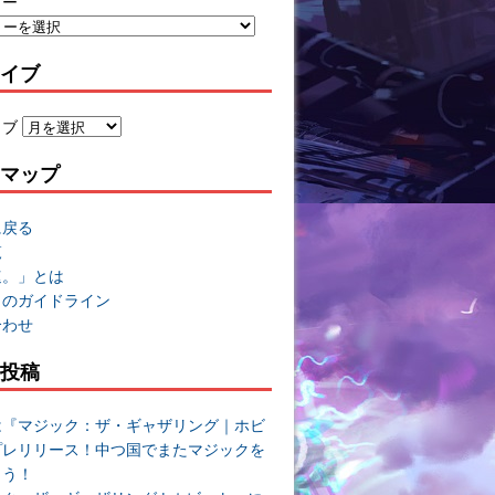
リー
イブ
イブ
マップ
に戻る
覧
速。」とは
トのガイドライン
合わせ
投稿
は『マジック：ザ・ギャザリング｜ホビ
プレリリース！中つ国でまたマジックを
よう！