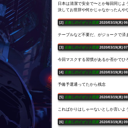
日本は清潔で安全で〜とか毎回同じよ
決してお世辞や何かじゃなかったんや
[2]
名無しのイゼット団員
2020/03/19(木) 0
テーブルなど不要だ、がジョークで済
[3]
名無しのイゼット団員
2020/03/19(木) 0
今回マスクする習慣があるか否かでひ
[4]
名無しのイゼット団員
2020/03/19(木) 0
予備予選通ってたから残念
[5]
名無しのイゼット団員
2020/03/19(木) 0
こればかりはしゃーないとしか言いよ
[6]
名無しのイゼット団員
2020/03/19(木) 0