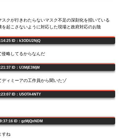
マスクが行きわたらないマスク不足の深刻化を招いている
壊を起こさないように対応した現場と政府対応のお陰
9:14:25 ID：k3ODU2NjQ
て侵略してるからなんだ
9:21:37 ID：U3MjE3MjM
てディミーアの工作員から聞いたゾ
9:23:07 ID：U5OTA4NTY
09:37:16 ID：gzMjQxNDM
ますね