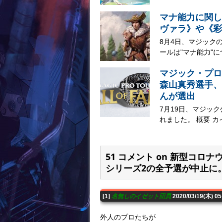
マナ能力に関し
ヴァラ》や《彩
8月4日、マジック
ールは"マナ能力"に
マジック・プロ
森山真秀選手、
んが選出
7月19日、マジッ
れました。 概要 カ
51 コメント on 新型コ
シリーズ2の全予選が中止に
[1]
名無しのイゼット団員
2020/03/19(木) 
外人のプロたちが