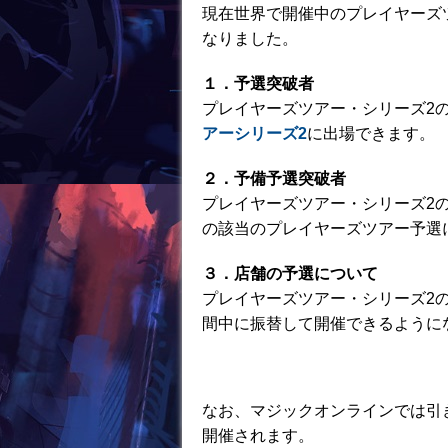
o
現在世界で開催中のプレイヤーズ
なりました。
k
１．予選突破者
プレイヤーズツアー・シリーズ2
アーシリーズ2
に出場できます。
２．予備予選突破者
プレイヤーズツアー・シリーズ2
の該当のプレイヤーズツアー予選
３．店舗の予選について
プレイヤーズツアー・シリーズ2
間中に振替して開催できるように
なお、マジックオンラインでは引
開催されます。