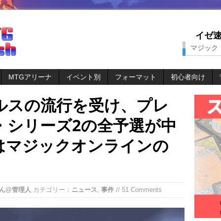
イゼ速。
マジック
MTGアリーナ
イベント別
フォーマット
初心者向け
ルスの流行を受け、プレ
・シリーズ2の全予選が中
はマジックオンラインの
ん@管理人
カテゴリー：
ニュース
,
事件
// 51 Comments