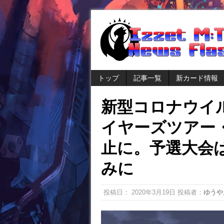
トップ
記事一覧
新カード情報
新型コロナウイ
イヤーズツアー
止に。予選大会
みに
投稿日：
2020年3月19日
投稿者：
ゆうや