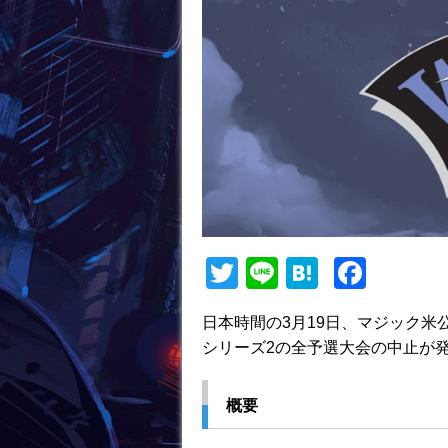
T
Li
H
F
w
n
at
a
日本時間の3月19日、マジック
itt
e
e
c
シリーズ2の全予選大会の中止が
er
n
e
a
b
概要
o