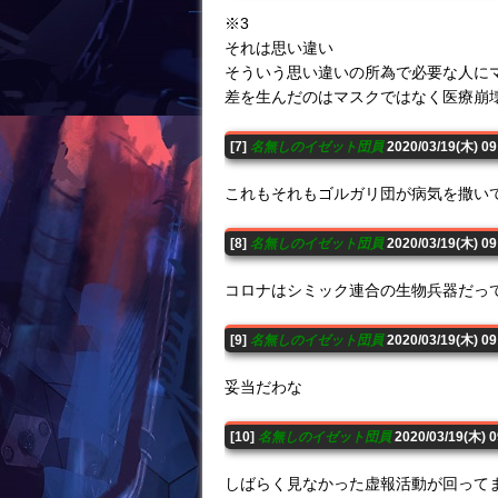
※3
それは思い違い
そういう思い違いの所為で必要な人に
差を生んだのはマスクではなく医療崩
[7]
名無しのイゼット団員
2020/03/19(木) 0
これもそれもゴルガリ団が病気を撒い
[8]
名無しのイゼット団員
2020/03/19(木) 0
コロナはシミック連合の生物兵器だっ
[9]
名無しのイゼット団員
2020/03/19(木) 0
妥当だわな
[10]
名無しのイゼット団員
2020/03/19(木) 
しばらく見なかった虚報活動が回って