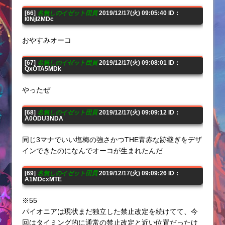
[66]
名無しのイゼット団員
2019/12/17(火) 09:05:40 ID：
I0NjI2MDc
おやすみオーコ
[67]
名無しのイゼット団員
2019/12/17(火) 09:08:01 ID：
QxOTA5MDk
やったぜ
[68]
名無しのイゼット団員
2019/12/17(火) 09:09:12 ID：
A0ODU3NDA
同じ3マナでいい塩梅の強さかつTHE青赤な跡継ぎをデザ
インできたのになんでオーコが生まれたんだ
[69]
名無しのイゼット団員
2019/12/17(火) 09:09:26 ID：
A1MDcxMTE
※55
パイオニアは現状まだ独立した禁止改定を続けてて、今
回はタイミング的に通常の禁止改定と近い位置だったけ