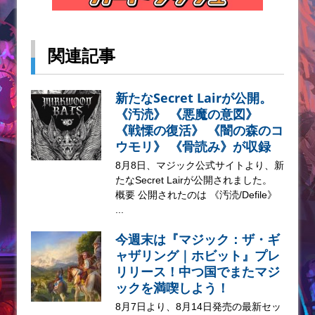
関連記事
新たなSecret Lairが公開。
《汚涜》 《悪魔の意図》
《戦慄の復活》 《闇の森のコ
ウモリ》 《骨読み》が収録
8月8日、マジック公式サイトより、新
たなSecret Lairが公開されました。
概要 公開されたのは 《汚涜/Defile》
...
今週末は『マジック：ザ・ギ
ャザリング｜ホビット』プレ
リリース！中つ国でまたマジ
ックを満喫しよう！
8月7日より、8月14日発売の最新セッ