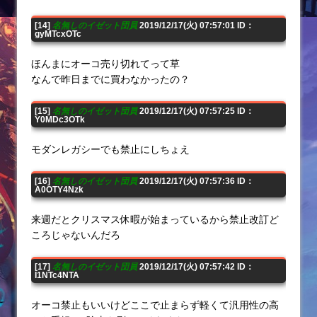
[14]
名無しのイゼット団員
2019/12/17(火) 07:57:01 ID：
gyMTcxOTc
ほんまにオーコ売り切れてって草
なんで昨日までに買わなかったの？
[15]
名無しのイゼット団員
2019/12/17(火) 07:57:25 ID：
Y0MDc3OTk
モダンレガシーでも禁止にしちょえ
[16]
名無しのイゼット団員
2019/12/17(火) 07:57:36 ID：
A0OTY4Nzk
来週だとクリスマス休暇が始まっているから禁止改訂ど
ころじゃないんだろ
[17]
名無しのイゼット団員
2019/12/17(火) 07:57:42 ID：
I1NTc4NTA
オーコ禁止もいいけどここで止まらず軽くて汎用性の高