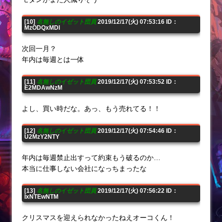
[10]
名無しのイゼット団員
2019/12/17(火) 07:53:16 ID：
MzODQxMDI
次回一月？
年内は毎週とは一体
[11]
名無しのイゼット団員
2019/12/17(火) 07:53:52 ID：
E2MDAwNzM
よし、買い時だな。あっ、もう売れてる！！
[12]
名無しのイゼット団員
2019/12/17(火) 07:54:46 ID：
U2MzY2NTY
年内は毎週禁止出すって約束もう破るのか…
本当に仕事しない会社になっちまったな
[13]
名無しのイゼット団員
2019/12/17(火) 07:56:22 ID：
IxNTEwNTM
クリスマスを迎えられなかったねえオーコくん！