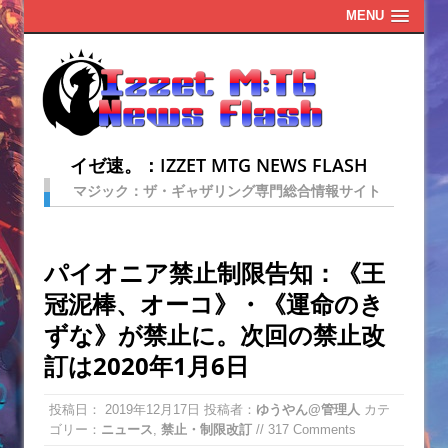
MENU
イゼ速。：IZZET MTG NEWS FLASH
マジック：ザ・ギャザリング専門総合情報サイト
パイオニア禁止制限告知：《王
冠泥棒、オーコ》・《運命のき
ずな》が禁止に。次回の禁止改
訂は2020年1月6日
投稿日：
2019年12月17日
投稿者：
ゆうやん@管理人
カテ
ゴリー：
ニュース
,
禁止・制限改訂
// 317 Comments