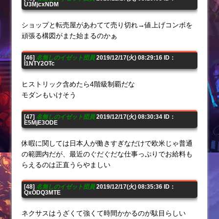
U3MjcxNDM
ショップと転売屋があわてて売り切れ→値上げコンボを
頑張る構図がまた始まるのかぁ
[46]
名無しのイゼット団員
2019/12/17(火) 08:29:16 ID：
I1NTY2OTc
ヒストリック含めたら4階級制覇だな
モダンもいけそう
[47]
名無しのイゼット団員
2019/12/17(火) 08:30:34 ID：
E5MjE3ODE
休暇に関しては日本人が働きすぎなだけで欧米じゃ普通
の範囲内だが、最近のぐだぐだな仕事っぷりでお給料も
らえるのは正直うらやましい
[48]
名無しのイゼット団員
2019/12/17(火) 08:35:36 ID：
QxODQ3MTE
ネクサスはうざくて強くて時間かかるのが駄目らしい