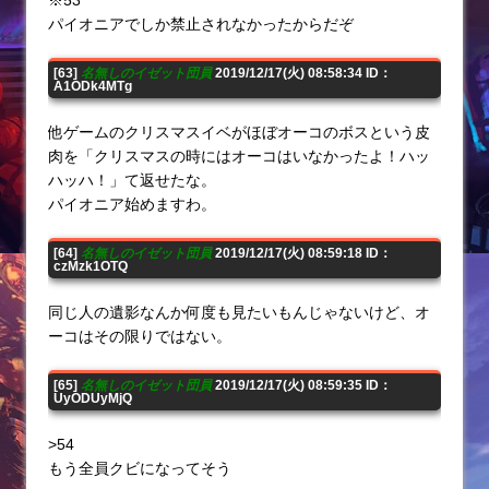
※53
パイオニアでしか禁止されなかったからだぞ
[63]
名無しのイゼット団員
2019/12/17(火) 08:58:34 ID：
A1ODk4MTg
他ゲームのクリスマスイベがほぼオーコのボスという皮
肉を「クリスマスの時にはオーコはいなかったよ！ハッ
ハッハ！」て返せたな。
パイオニア始めますわ。
[64]
名無しのイゼット団員
2019/12/17(火) 08:59:18 ID：
czMzk1OTQ
同じ人の遺影なんか何度も見たいもんじゃないけど、オ
ーコはその限りではない。
[65]
名無しのイゼット団員
2019/12/17(火) 08:59:35 ID：
UyODUyMjQ
>54
もう全員クビになってそう