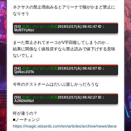
ネクサスの禁止理由みるとアリーナで猫がかまど禁止に
なりそう
[53]
名無しのイゼット団員
2019/12/17(火) 08:41:47 ID：
MzNTYyNzc
まーた禁止されてオーコがV字回復してしまうのか…
結果に関係なく値段戻すなら禁止読みで値下げする意味
ないでしょ
[54]
名無しのイゼット団員
2019/12/17(火) 08:42:07 ID：
Q4Nzc2OTk
今年のテストチームはだいぶ楽しかっだろうな
[55]
名無しのイゼット団員
2019/12/17(火) 08:42:27 ID：
A2NDk0NzI
何が違うの？
■ノーチェンジ
https://magic.wizards.com/en/articles/archive/news/dece