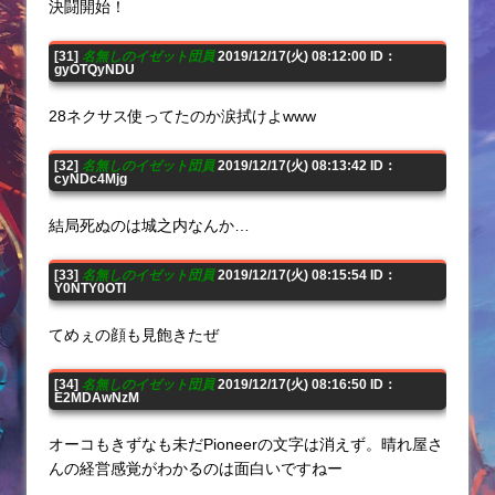
決闘開始！
[31]
名無しのイゼット団員
2019/12/17(火) 08:12:00 ID：
gyOTQyNDU
28ネクサス使ってたのか涙拭けよwww
[32]
名無しのイゼット団員
2019/12/17(火) 08:13:42 ID：
cyNDc4Mjg
結局死ぬのは城之内なんか…
[33]
名無しのイゼット団員
2019/12/17(火) 08:15:54 ID：
Y0NTY0OTI
てめぇの顔も見飽きたぜ
[34]
名無しのイゼット団員
2019/12/17(火) 08:16:50 ID：
E2MDAwNzM
オーコもきずなも未だPioneerの文字は消えず。晴れ屋さ
んの経営感覚がわかるのは面白いですねー