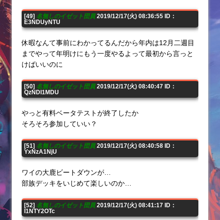
[49]
名無しのイゼット団員
2019/12/17(火) 08:36:55 ID：
E3NDUyNTU
休暇なんて事前にわかってるんだから年内は12月二週目
までやって年明けにもう一度やるよって最初から言っと
けばいいのに
[50]
名無しのイゼット団員
2019/12/17(火) 08:40:47 ID：
QzNDI1MDU
やっと有料ベータテストが終了したか
そろそろ参加していい？
[51]
名無しのイゼット団員
2019/12/17(火) 08:40:58 ID：
YxNzA1NjU
ワイの大鹿ビートダウンが…
部族デッキをいじめて楽しいのか…
[52]
名無しのイゼット団員
2019/12/17(火) 08:41:17 ID：
I1NTY2OTc