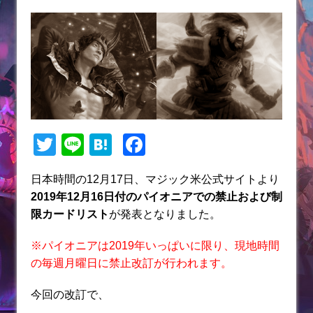
T
Li
H
F
w
n
at
a
日本時間の12月17日、マジック米公式サイトより
itt
e
e
c
2019年12月16日付のパイオニアでの禁止および制
er
n
e
限カードリスト
が発表となりました。
a
b
※パイオニアは2019年いっぱいに限り、現地時間
o
の毎週月曜日に禁止改訂が行われます。
o
今回の改訂で、
k