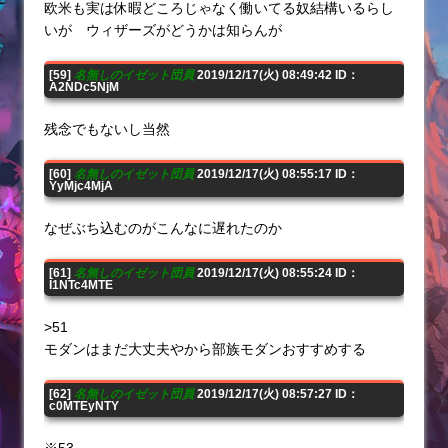
欧米も実は休暇どころじゃなく働いてる奴結構いるらし
いが ウィザーズがどうかは知らんが
[59]
名無しのイゼット団員
2019/12/17(火) 08:49:42 ID：
A2NDc5NjM
残念でもないし当然
[60]
名無しのイゼット団員
2019/12/17(火) 08:55:17 ID：
YyMjc4MjA
なぜぶち込むのがこんなに遅れたのか
[61]
名無しのイゼット団員
2019/12/17(火) 08:55:24 ID：
I1NTc4MTE
>51
モダンはまだ大丈夫やから部族モダンおすすめする
[62]
名無しのイゼット団員
2019/12/17(火) 08:57:27 ID：
c0MTEyNTY