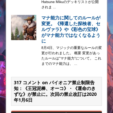
Hatsune Mikuのデッキリストが公開
されま ...
マナ能力に関してのルールが
変更。《帰還した探検者、セ
ルヴァラ》や《彩色の宝球》
がマナ能力ではなくなるよう
に
8月4日、マジックの重要なルールの変
更が行われました。 概要 変更があっ
たルールは"マナ能力"について。 これ
までのマナ能力は、 ...
317 コメント on パイオニア禁止制限告
知：《王冠泥棒、オーコ》・《運命のき
ずな》が禁止に。次回の禁止改訂は2020
年1月6日