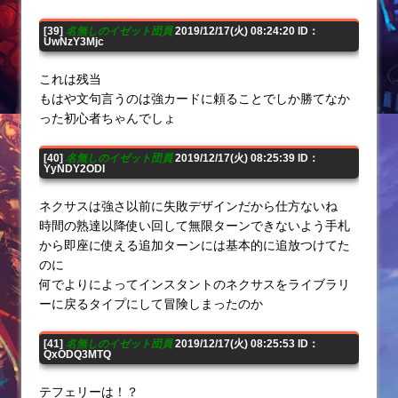
[39]
名無しのイゼット団員
2019/12/17(火) 08:24:20 ID：
UwNzY3Mjc
これは残当
もはや文句言うのは強カードに頼ることでしか勝てなか
った初心者ちゃんでしょ
[40]
名無しのイゼット団員
2019/12/17(火) 08:25:39 ID：
YyNDY2ODI
ネクサスは強さ以前に失敗デザインだから仕方ないね
時間の熟達以降使い回して無限ターンできないよう手札
から即座に使える追加ターンには基本的に追放つけてた
のに
何でよりによってインスタントのネクサスをライブラリ
ーに戻るタイプにして冒険しまったのか
[41]
名無しのイゼット団員
2019/12/17(火) 08:25:53 ID：
QxODQ3MTQ
テフェリーは！？