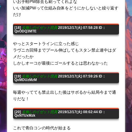
いお手軽PW除去も刷ってくれよな
いい加減PWって仕組み自体をどうにかしないと繰り返す
だけ
[18]
名無しのイゼット団員
2019/12/17(火) 07:58:28 ID：
QxODQ3MTE
やっとスタートラインに立った感じ
ラヴニカ回帰までプール伸ばしてもスタン禁止連中はダ
メだったか
しかしオーコが最後にゴールするとは思わなかった
[19]
名無しのイゼット団員
2019/12/17(火) 07:59:26 ID：
QxMDUzMzM
毎週やってても禁止出した後はサボるから結局今まで通
りだな！
[20]
名無しのイゼット団員
2019/12/17(火) 08:02:44 ID：
QxNTUxMzk
これで青白コンの時代が始まる