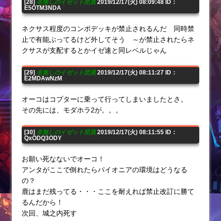
[28]
名無しのイゼット団員
2019/12/17(火) 08:09:48 ID：
E5OTM3NDA
ネクサス程度のコンボデッキが禁止されるんだ 同時禁
止で有能ぶってるけど外してそう ～が禁止されたらネ
クサスが支配するとかイゼ速と同レベルじゃん
[29]
名無しのイゼット団員
2019/12/17(火) 08:11:27 ID：
E2MDAwNzM
オーコはコプターに乗って行ってしまいましたとさ。
その先には、モダホラ2が。。。
[30]
名無しのイゼット団員
2019/12/17(火) 08:11:55 ID：
QxODQ3ODY
お願い死なないでオーコ！
アンタがここで倒れたらパイオニアの環境はどうなる
の？
鹿はまだ残ってる・・・ここを耐えれば禁止改訂に勝て
るんだから！
次回、城之内死す