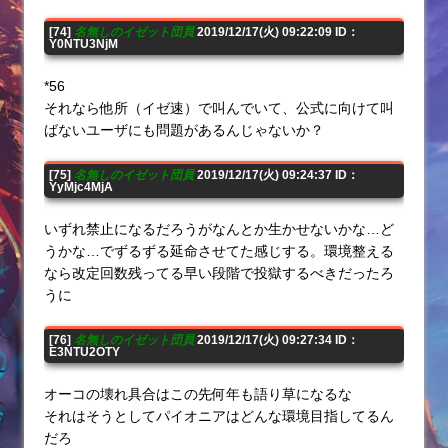
[74]
名無しのイゼット団員
2019/12/17(火) 09:22:09 ID：
Y0NTU3NjM
*56
それなら他所（イゼ速）で叫んでいて、公式に向けて叫
ばないユーザにも問題があるんじゃないか？
[75]
名無しのイゼット団員
2019/12/17(火) 09:24:37 ID：
YyMjc4MjA
いずれ禁止になるだろうがなんとか生かせないかな…ど
うかな…でずるずる延命させてた感じする。環境整える
なら改定回数残ってる早い段階で投獄するべきだったろ
うに
[76]
名無しのイゼット団員
2019/12/17(火) 09:27:34 ID：
E3NTU2OTY
オーコの壊れ具合はこの先何年も語り草になるな
それはそうとしてパイオニアはどんな環境目指してるん
だろ