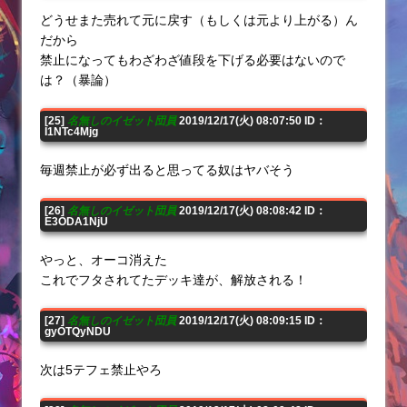
どうせまた売れて元に戻す（もしくは元より上がる）ん
だから
禁止になってもわざわざ値段を下げる必要はないので
は？（暴論）
[25]
名無しのイゼット団員
2019/12/17(火) 08:07:50 ID：
I1NTc4Mjg
毎週禁止が必ず出ると思ってる奴はヤバそう
[26]
名無しのイゼット団員
2019/12/17(火) 08:08:42 ID：
E3ODA1NjU
やっと、オーコ消えた
これでフタされてたデッキ達が、解放される！
[27]
名無しのイゼット団員
2019/12/17(火) 08:09:15 ID：
gyOTQyNDU
次は5テフェ禁止やろ