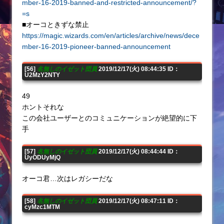
mber-16-2019-banned-and-restricted-announcement/?
=s
■オーコときずな禁止
https://magic.wizards.com/en/articles/archive/news/dece
mber-16-2019-pioneer-banned-announcement
[56]
名無しのイゼット団員
2019/12/17(火) 08:44:35 ID：
U2MzY2NTY
49
ホントそれな
この会社ユーザーとのコミュニケーションが絶望的に下
手
[57]
名無しのイゼット団員
2019/12/17(火) 08:44:44 ID：
UyODUyMjQ
オーコ君…次はレガシーだな
[58]
名無しのイゼット団員
2019/12/17(火) 08:47:11 ID：
cyMzc1MTM