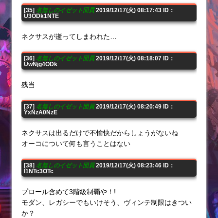
[35]
名無しのイゼット団員
2019/12/17(火) 08:17:43 ID：
U3ODk1NTE
ネクサスが逝ってしまわれた…
[36]
名無しのイゼット団員
2019/12/17(火) 08:18:07 ID：
UwNjg4ODk
残当
[37]
名無しのイゼット団員
2019/12/17(火) 08:20:49 ID：
YxNzA0NzE
ネクサスは出るだけで不愉快だからしょうがないね
オーコについて何も言うことはない
[38]
名無しのイゼット団員
2019/12/17(火) 08:23:46 ID：
I1NTc3OTc
プロール含めて3階級制覇や！!
モダン、レガシーでもいけそう、ヴィンテ制限はきつい
か？