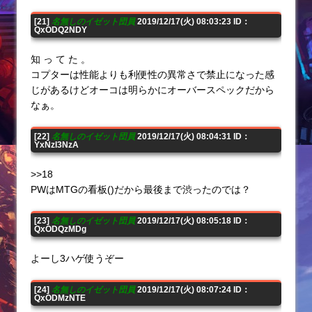
[21]
名無しのイゼット団員
2019/12/17(火) 08:03:23 ID：
QxODQ2NDY
知 っ て た 。
コプターは性能よりも利便性の異常さで禁止になった感
じがあるけどオーコは明らかにオーバースペックだから
なぁ。
[22]
名無しのイゼット団員
2019/12/17(火) 08:04:31 ID：
YxNzI3NzA
>>18
PWはMTGの看板()だから最後まで渋ったのでは？
[23]
名無しのイゼット団員
2019/12/17(火) 08:05:18 ID：
QxODQzMDg
よーし3ハゲ使うぞー
[24]
名無しのイゼット団員
2019/12/17(火) 08:07:24 ID：
QxODMzNTE