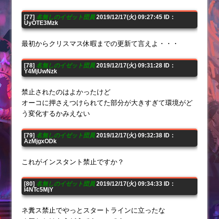
[77]
名無しのイゼット団員
2019/12/17(火) 09:27:45 ID：
UyOTE3Mzk
最初からクリスマス休暇までの更新て言えよ・・・
[78]
名無しのイゼット団員
2019/12/17(火) 09:31:28 ID：
Y4MjUwNzk
禁止されたのはよかったけど
オーコに押さえつけられてた部分が大きすぎて環境がど
う変化するかみえない
[79]
名無しのイゼット団員
2019/12/17(火) 09:32:38 ID：
AzMjgxODk
これがインスタント禁止ですか？
[80]
名無しのイゼット団員
2019/12/17(火) 09:34:33 ID：
I4NTc5MjY
ネ糞ス禁止でやっとスタートラインに立ったな