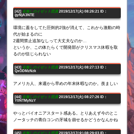
[42]
名無しのイゼット団員
2019/12/17(火) 08:26:21 ID：
gyNjA3NTE
環境に蓋をしてた圧倒的2強が消えて、これから激動の時
代が始まるのに
2週間禁止追加なしって大丈夫なのか…
というか、この体たらくで開発部がクリスマス休暇を取
るのが信じられない
[43]
名無しのイゼット団員
2019/12/17(火) 08:27:13 ID：
QxODMzNzk
アメリカ人、来週から早めの年末休暇なのか。羨ましい
[44]
名無しのイゼット団員
2019/12/17(火) 08:27:26 ID：
Y0NTMyNzY
やっとパイオニアスタート感ある。とりあえず今のとこ
ノータッチの青白コンの牙城を崩せるかどうかなんかね
[45]
名無しのイゼット団員
2019/12/17(火) 08:29:03 ID：