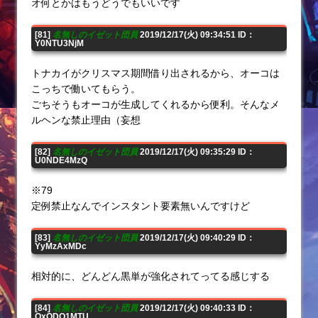
オ何とかはもうどうでもいいです
[81]
名無しのイゼット団員
2019/12/17(火) 09:34:51 ID：
Y0NTU3NjM
トナカイがクリスマス期間借り出されるから、オーコは
こっちで働いてもらう。
ごちそうもオーコが生成してくれるから便利。そんなメ
ルヘンな禁止理由（妄想
[82]
名無しのイゼット団員
2019/12/17(火) 09:35:29 ID：
U0NDE4MzQ
※79
定例禁止なんでインスタント要素無いんですけど
[83]
名無しのイゼット団員
2019/12/17(火) 09:40:29 ID：
YyMzAxMDc
相対的に、どんどん黒単が強化されてってる感じする
[84]
名無しのイゼット団員
2019/12/17(火) 09:40:33 ID：
QxODQ1MTU