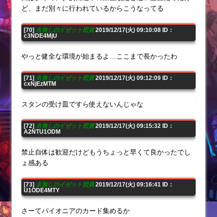
ど、まだ別々に行われているからこうなってる
[70]
名無しのイゼット団員
2019/12/17(火) 09:10:08 ID：
c3NDE4MjU
やっと健全な環境が始まるよ…ここまで長かったわ
[71]
名無しのイゼット団員
2019/12/17(火) 09:12:09 ID：
cxNjEzMTM
スタンの受け皿ですら使えないんじゃな
[72]
名無しのイゼット団員
2019/12/17(火) 09:15:32 ID：
A2NTU1ODM
禁止自体は歓迎だけどもうちょっと早くて良かったでし
ょ感ある
[73]
名無しのイゼット団員
2019/12/17(火) 09:16:41 ID：
U1ODE4MTY
さーてパイオニアのカード集めるか