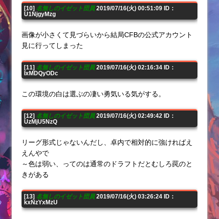
[10]
名無しのイゼット団員
2019/07/16(火) 00:51:09 ID：
U1NjgyMzg
画像が小さくて見づらいから結局CFBの公式アカウント
見に行ってしまった
[11]
名無しのイゼット団員
2019/07/16(火) 02:16:34 ID：
IxMDQyODc
この環境の白は選ぶの凄い勇気いる気がする。
[12]
名無しのイゼット団員
2019/07/16(火) 02:49:42 ID：
UzMjU5NzQ
リーグ形式じゃないんだし、卓内で相対的に強ければえ
えんやで
～色は弱い、ってのは通常のドラフトだとむしろ罠のと
きがある
[13]
名無しのイゼット団員
2019/07/16(火) 03:26:24 ID：
kxNzYxMzU