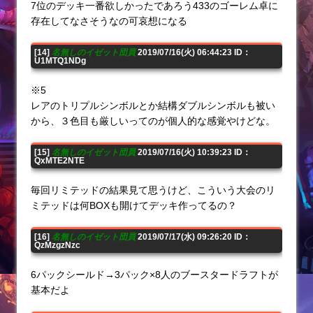
7位のデッキ一番欲しかったであろう433のゴーレム卓に
存在してなさそうなの可哀想になる
[14]
名無しのイゼット団員
2019/07/16(火) 06:44:23 ID：
U1MTQ1NDg
※5
レアのトリプルシンボルとか結構ダブルシンボルも被い
から、３色目も厳しいってのが個人的な感覚やけどな。
[15]
名無しのイゼット団員
2019/07/16(火) 10:39:23 ID：
QxMTE2NTE
毎回リミテッドの結果見て思うけど、こういう大会のリ
ミテッドは何BOXも開けてデッキ作ってるの？
[16]
名無しのイゼット団員
2019/07/17(水) 09:26:20 ID：
QzMzgzNzc
6パックシールド→3パック×8人のブースタードラフトが
基本だよ