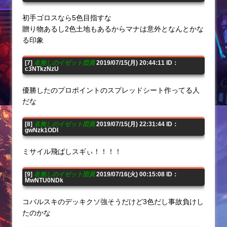
初手ゴロスなら5色目指すな
贈り物あるし2色土地もあるからマナは意外となんとかな
る印象
[7]
名無しのイゼット団員
2019/07/15(月) 20:44:11 ID：
c3NTkzNzU
優勝したのプロポイントのスプレッドシート作ってる人
だな
[8]
名無しのイゼット団員
2019/07/15(月) 22:31:44 ID：
gwNzk1ODI
ミサイル飛ばしスギぃ！！！！
[9]
名無しのイゼット団員
2019/07/16(火) 00:15:08 ID：
MwNTU0NDk
コバルスキのデッキクソ強そうだけど3色だし事故負けし
たのかな