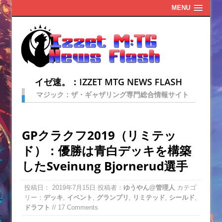
MENU
イゼ速。：IZZET MTG NEWS FLASH
マジック：ザ・ギャザリング専門総合情報サイト
GPクラクフ2019（リミテッ
ド）：優勝は青白デッキを構築
したSveinung Bjornerud選手
投稿日：
2019年7月15日
投稿者：
ゆうやん@管理人
カテゴ
リー：
デッキ
,
イベント
,
グランプリ
,
リミテッド
,
シールド
,
ドラフト
// 17 Comments