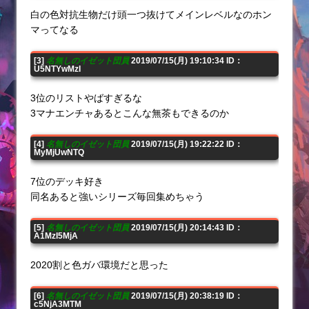
白の色対抗生物だけ頭一つ抜けてメインレベルなのホン
マってなる
[3]
名無しのイゼット団員
2019/07/15(月) 19:10:34 ID：
U5NTYwMzI
3位のリストやばすぎるな
3マナエンチャあるとこんな無茶もできるのか
[4]
名無しのイゼット団員
2019/07/15(月) 19:22:22 ID：
MyMjUwNTQ
7位のデッキ好き
同名あると強いシリーズ毎回集めちゃう
[5]
名無しのイゼット団員
2019/07/15(月) 20:14:43 ID：
A1MzI5MjA
2020割と色ガバ環境だと思った
[6]
名無しのイゼット団員
2019/07/15(月) 20:38:19 ID：
c5NjA3MTM