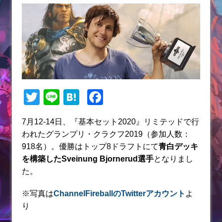
T
Li
H
F
w
n
at
a
7月12-14日、『基本セット2020』リミテッドで行
itt
e
e
c
われたグランプリ・クラクフ2019（参加人数：
er
n
e
918名）。優勝はトップ8ドラフトにて
青白
デッキ
a
b
を構築したSveinung Bjornerud選手
となりまし
た。
o
o
※写真は
ChannelFireballのTwitterアカウント
よ
k
り