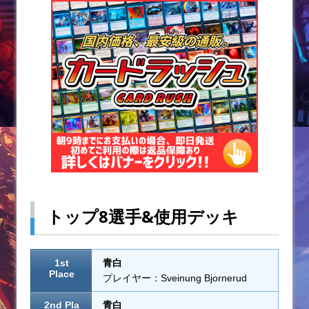
トップ8選手&使用デッキ
1st
青白
Place
プレイヤー：Sveinung Bjornerud
2nd Pla
青白