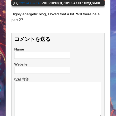
[17]
198.54.120.149
2019/10/18(金) 10:16:43 ID：I0MjQxMDI
Highly energetic blog, I loved that a lot. Will there be a
part 2?
コメントを送る
Name
Website
投稿内容