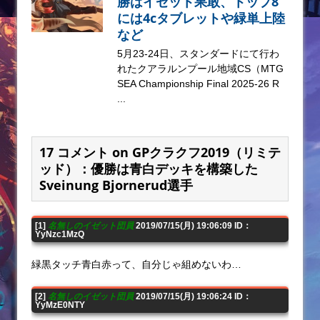
勝はイゼット果敢、トップ8
には4cタブレットや緑単上陸
など
5月23-24日、スタンダードにて行わ
れたクアラルンプール地域CS（MTG
SEA Championship Final 2025-26 R
...
17 コメント on GPクラクフ2019（リミテ
ッド）：優勝は青白デッキを構築した
Sveinung Bjornerud選手
[1]
名無しのイゼット団員
2019/07/15(月) 19:06:09 ID：
YyNzc1MzQ
緑黒タッチ青白赤って、自分じゃ組めないわ…
[2]
名無しのイゼット団員
2019/07/15(月) 19:06:24 ID：
YyMzE0NTY