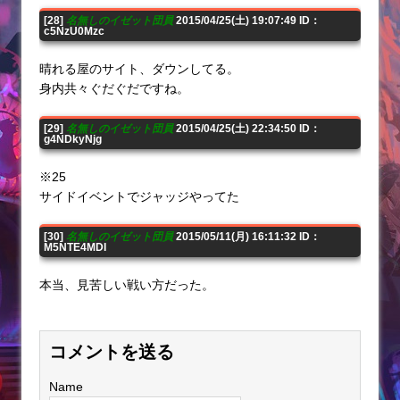
[28]
名無しのイゼット団員
2015/04/25(土) 19:07:49 ID：
c5NzU0Mzc
晴れる屋のサイト、ダウンしてる。
身内共々ぐだぐだですね。
[29]
名無しのイゼット団員
2015/04/25(土) 22:34:50 ID：
g4NDkyNjg
※25
サイドイベントでジャッジやってた
[30]
名無しのイゼット団員
2015/05/11(月) 16:11:32 ID：
M5NTE4MDI
本当、見苦しい戦い方だった。
コメントを送る
Name