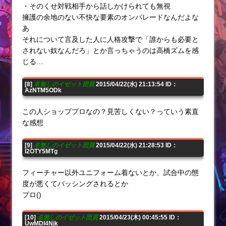
・そのくせ対戦相手から話しかけられても無視
擁護の余地のない不快な要素のオンパレードなんだよな
あ
それについて言及した人に人格攻撃で「誰からも必要と
されない奴なんだろ」とか言っちゃうのは高橋ズムを感
じる…
[8]
名無しのイゼット団員
2015/04/22(水) 21:13:54 ID：
AzNTM5ODk
この人ショッププロなの？見苦しくない？っていう素直
な感想
[9]
名無しのイゼット団員
2015/04/22(水) 21:28:53 ID：
I2OTY5MTg
フィーチャー以外ユニフォーム着ないとか、試合中の態
度が悪くてバッシングされるとか
プロ()
[10]
名無しのイゼット団員
2015/04/23(木) 00:45:55 ID：
UwMDI4Njk