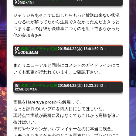
A0MDk4NjI
ジャッジもあそこで口出したらもっと放送出来ない状況
になるのが解ってたから注意できなかったんだよきっと
つまり悪いのは彼が決勝卓につくのを阻止できなかった
他の参加者(FA
[4]
名無しのイゼット団員
2015/04/22(水) 16:01:50 ID：
AwODEzMzM
またリニューアルと同時にコメントのガイドラインにつ
いても変更が行われています。ご確認下さい。
[5]
名無しのイゼット団員
2015/04/22(水) 16:33:25 ID：
kzMDQ0MzA
高橋をHareruya prosから解雇して、
もっと評判のいいプロを四人目にしてほしいな。
現時点で実績が高橋に及ばなくてもこれから高橋を追い
抜けばいい。
津村やヤマケンがいいプレイヤーなのに本当に残念。
トモハルもあれから今のところ再犯ないしプレイはにこ