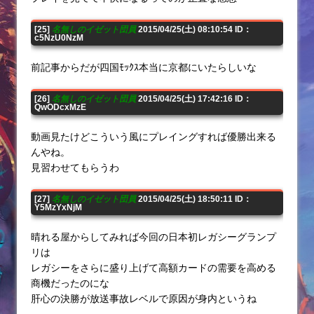
[25]
名無しのイゼット団員
2015/04/25(土) 08:10:54 ID：
c5NzU0NzM
前記事からだが四国ﾓｯｸｽ本当に京都にいたらしいな
[26]
名無しのイゼット団員
2015/04/25(土) 17:42:16 ID：
QwODcxMzE
動画見たけどこういう風にプレイングすれば優勝出来る
んやね。
見習わせてもらうわ
[27]
名無しのイゼット団員
2015/04/25(土) 18:50:11 ID：
Y5MzYxNjM
晴れる屋からしてみれば今回の日本初レガシーグランプ
リは
レガシーをさらに盛り上げて高額カードの需要を高める
商機だったのにな
肝心の決勝が放送事故レベルで原因が身内というね