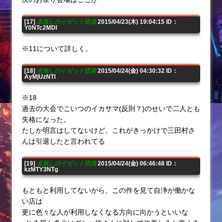
[17]
名無しのイゼット団員
2015/04/23(木) 19:04:15 ID：
Y0NTc2MDI
※11について詳しく。
[18]
名無しのイゼット団員
2015/04/24(金) 04:30:32 ID：
AyMjUzNTI
※18
過去の大会でこいつのイカサマ(反則？)のせいで二人とも
失格になった。
たしか明言はしてないけど、これがきっかけで三田村さ
んは引退したと言われてる
[19]
名無しのイゼット団員
2015/04/24(金) 06:46:48 ID：
kzMTY3NTg
もともと利用してないから、この件を見て自浄が働かな
い店は
更に色々な人が利用しなくなる方向に向かうといいな