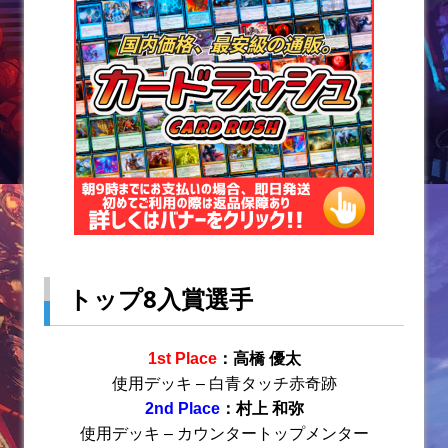
トップ8入賞選手
1st Place
：高橋 優太
使用デッキ – 白青タッチ赤奇跡
2nd Place
：村上 和弥
使用デッキ – カウンタートップメンター