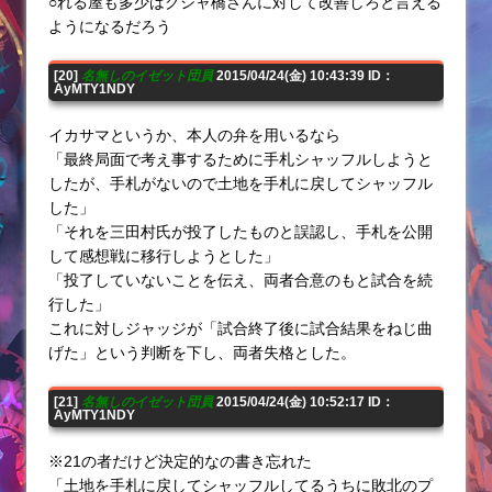
○れる屋も多少はグシャ橋さんに対して改善しろと言える
ようになるだろう
[20]
名無しのイゼット団員
2015/04/24(金) 10:43:39 ID：
AyMTY1NDY
イカサマというか、本人の弁を用いるなら
「最終局面で考え事するために手札シャッフルしようと
したが、手札がないので土地を手札に戻してシャッフル
した」
「それを三田村氏が投了したものと誤認し、手札を公開
して感想戦に移行しようとした」
「投了していないことを伝え、両者合意のもと試合を続
行した」
これに対しジャッジが「試合終了後に試合結果をねじ曲
げた」という判断を下し、両者失格とした。
[21]
名無しのイゼット団員
2015/04/24(金) 10:52:17 ID：
AyMTY1NDY
※21の者だけど決定的なの書き忘れた
「土地を手札に戻してシャッフルしてるうちに敗北のプ