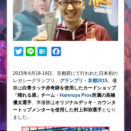
T
Li
H
F
w
n
at
a
itt
e
e
c
2015年4月18-19日、京都府にて行われた日本初の
er
n
e
レガシーグランプリ、
グランプリ・京都2015
。優
a
b
勝は
白青タッチ赤奇跡を使用したカードショップ
「晴れる屋」チーム・
Hareruya Pros
所属の高橋
o
優太選手
、準優勝は
オリジナルデッキ・カウンタ
o
ートップメンターを使用した
村上和弥
選手
となり
k
ました。