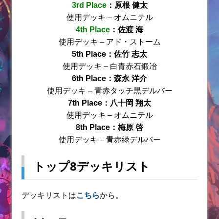
3rd Place
：原根 健太
使用デッキ – オムニテル
4th Place
：佐渡 海
使用デッキ – アド・ストーム
5th Place：佐竹 志太
使用デッキ – 白青赤石鍛冶
6th Place：森永 洋介
使用デッキ – 青赤タッチ黒デルバー
7th Place：
八十岡 翔太
使用デッキ – オムニテル
8th Place：梅原 啓
使用デッキ – 青赤緑デルバー
トップ8デッキリスト
デッキリストは
こちら
から。