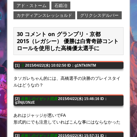
アド・ストーム
石鍛冶
カナディアンスレッショルド
グリクシスデルバー
30 コメント on グランプリ・京都
2015（レガシー） 優勝は白青奇跡コント
ロールを使用した高橋優太選手に
[1]
う
2015/04/22(水) 10:02:50 ID：g1NTk0NTM
タソガレちゃん的には、高橋選手の決勝のプレイスタイ
ルはどうなの？
[2]
名無しのイゼット団員
2015/04/22(水) 15:46:16 ID：
g3NjU3NzE
あれはジャッジが悪いでFA
形式的にでも注意していればこんな事にはならなかった
[3]
名無しのイゼット団員
2015/04/22(水) 15:57:31 ID：