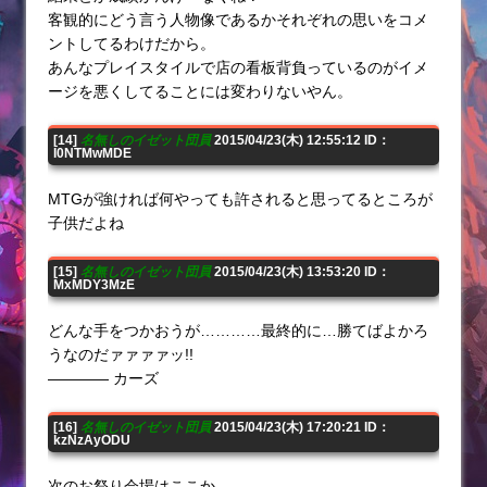
客観的にどう言う人物像であるかそれぞれの思いをコメ
ントしてるわけだから。
あんなプレイスタイルで店の看板背負っているのがイメ
ージを悪くしてることには変わりないやん。
[14]
名無しのイゼット団員
2015/04/23(木) 12:55:12 ID：
I0NTMwMDE
MTGが強ければ何やっても許されると思ってるところが
子供だよね
[15]
名無しのイゼット団員
2015/04/23(木) 13:53:20 ID：
MxMDY3MzE
どんな手をつかおうが…………最終的に…勝てばよかろ
うなのだァァァァッ!!
―――― カーズ
[16]
名無しのイゼット団員
2015/04/23(木) 17:20:21 ID：
kzNzAyODU
次のお祭り会場はここか