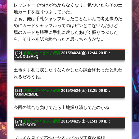
レッシャーでわけがわからなくなり、気づいたらその土
地カードを握りつぶしていた」
まぁ、俺は手札シャッフルしたことないんで考え事のた
めにカードシャッフルってのはピンとこないんだけど、
場のカードを勝手に手札に戻したあげく握りつぶした
ら、そりゃあ試合終わったと思っちゃうかな…
[22]
名無しのイゼット団員
2015/04/24(金) 12:44:20 ID：
AzNDUxMzQ
土地を手札に戻したりなんかしたら試合終わったと思わ
れるだろうね。
[23]
名無しのイゼット団員
2015/04/24(金) 18:25:06 ID：
U3MDgzMDE
今回の試合も負けてたら土地握り潰してたのかね
[24]
名無しのイゼット団員
2015/04/25(土) 01:41:00 ID：
YzMTc5OTk
プレイを見てて不快になるってのが正直な感想