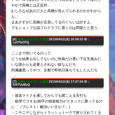
やかで高橋とは正反対。
むしろなぜあの三人と高橋が並んでられるのかがわから
ん。
まあさすがに高橋が店員してるのぐらいは許すよ。
でもショップ公認プロクラブに置くのは問題だと思う。
[6]
名無しのイゼット団員
2015/04/22(水) 16:58:53 ID：
cyOTIzOTQ
ここまで叩いてるのって
どうせ結果も出してないのに性格だけ悪い下位互換みた
いな誰からも必要とされない奴なんだろ
同属嫌悪ってやつ、京都で即初日落ちでもしたんだろ
[7]
名無しのイゼット団員
2015/04/22(水) 17:27:04 ID：
I1NTUyMzQ
・放送マイクを通してからでも聞こえる舌打ち
・処理でゴネる(相手の独楽能力がスタックに乗ってるの
に「（ブレスト）解決いいすか？」)
・ニヤニヤしながらトラッシュトークで探り入れてくる