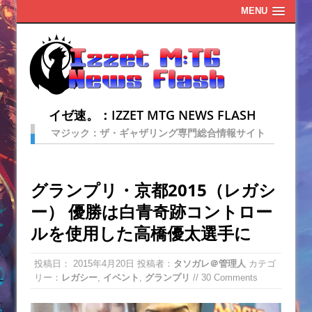
MENU
イゼ速。：IZZET MTG NEWS FLASH
マジック：ザ・ギャザリング専門総合情報サイト
グランプリ・京都2015（レガシ
ー） 優勝は白青奇跡コントロー
ルを使用した高橋優太選手に
投稿日：
2015年4月20日
投稿者：
タソガレ＠管理人
カテゴ
リー：
レガシー
,
イベント
,
グランプリ
// 30 Comments