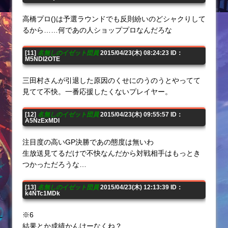
高橋プロ()は予選ラウンドでも反則紛いのどシャクりして
るから……何であの人ショッププロなんだろな
[11]
名無しのイゼット団員
2015/04/23(木) 08:24:23 ID：
M5NDI2OTE
三田村さんが引退した原因のくせにのうのうとやってて
見てて不快。一番応援したくないプレイヤー。
[12]
名無しのイゼット団員
2015/04/23(木) 09:55:57 ID：
A5NzExMDI
注目度の高いGP決勝であの態度は無いわ
生放送見てるだけで不快なんだから対戦相手はもっとき
つかっただろうな…
[13]
名無しのイゼット団員
2015/04/23(木) 12:13:39 ID：
k4NTc1MDk
※6
結果とか成績かんけーなくね？