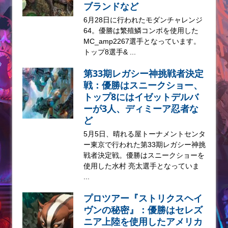
ブランドなど
6月28日に行われたモダンチャレンジ
64。優勝は繁殖鱗コンボを使用した
MC_amp2267選手となっています。
トップ8選手& ...
第33期レガシー神挑戦者決定
戦：優勝はスニークショー、
トップ8にはイゼットデルバ
ーが3人、ディミーア忍者な
ど
5月5日、晴れる屋トーナメントセンタ
ー東京で行われた第33期レガシー神挑
戦者決定戦。優勝はスニークショーを
使用した水村 亮太選手となっていま
...
プロツアー『ストリクスヘイ
ヴンの秘密』：優勝はセレズ
ニア上陸を使用したアメリカ