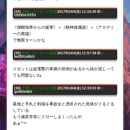
[34]
名無しのイゼット団員
2017/01/04(水) 11:16:30 ID：
U5ODA3OTU
《僧帽地帯からの援軍》＋《精神隷属器》＋《アカデミ
ーの廃墟》
で無限ターンかな
[35]
名無しのイゼット団員
2017/01/04(水) 11:57:39 ID：
IwODUyMzU
イゼットは超電撃の掌握の前例があるから緑が混じって
ても問題ないね
[36]
名無しのイゼット団員
2017/01/04(水) 12:33:03 ID：
gxNDIxMzI
墓地と手札と戦場を事故女と憑依された死体がぐるぐる
している
もう滅茶苦茶にドローしまくったんや
あぁ^〜