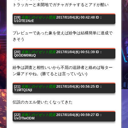
トラッカーと未開地でガチャガチャするとアドが酷い
[19]
名無しのイゼット団員
2017/01/04(水) 00:42:48 ID：
U1OTE1NzE
プレビューであった象を使えば紛争は結構簡単に達成で
きそう
[20]
名無しのイゼット団員
2017/01/04(水) 00:51:39 ID：
Q0ODM0MzQ
紛争は調査と相性いいから不屈の追跡者と絡めば毎ター
ン爆アドやね。(勝てるとは言っていない)
[21]
名無しのイゼット団員
2017/01/04(水) 00:56:25 ID：
Y1MTQ1NjI
伝説のカエル使いたくなってきた
[22]
名無しのイゼット団員
2017/01/04(水) 00:59:27 ID：
UxOTIwODM