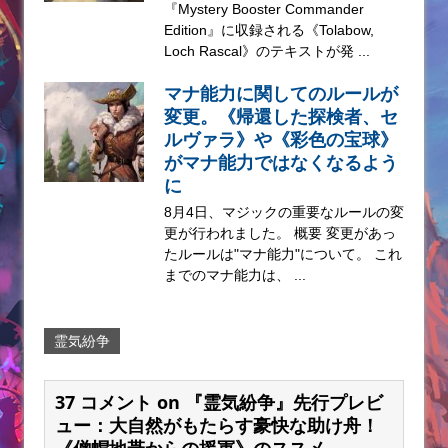
『Mystery Booster Commander
Edition』に収録される《Tolabow,
Loch Rascal》のテキストが発 ...
マナ能力に関してのルールが
変更。《帰還した探検者、セ
ルヴァラ》や《彩色の宝球》
がマナ能力ではなくなるよう
に
8月4日、マジックの重要なルールの変
更が行われました。 概要 変更があっ
たルールは"マナ能力"について。 これ
までのマナ能力は、 ...
霊気紛争
37 コメント on 『霊気紛争』先行プレビ
ュー：大自然がもたらす豪快な助け舟！