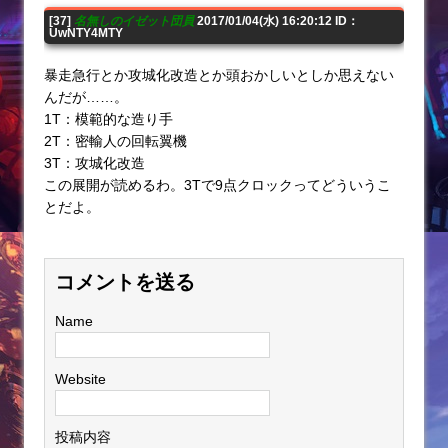
[37]
名無しのイゼット団員
2017/01/04(水) 16:20:12 ID：
UwNTY4MTY
暴走急行とか攻城化改造とか頭おかしいとしか思えない
んだが……。
1T：模範的な造り手
2T：密輸人の回転翼機
3T：攻城化改造
この展開が読めるわ。3Tで9点クロックってどういうこ
とだよ。
コメントを送る
Name
Website
投稿内容