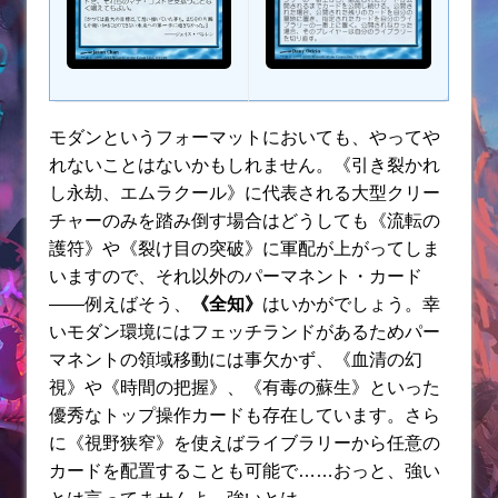
モダンというフォーマットにおいても、やってや
れないことはないかもしれません。《引き裂かれ
し永劫、エムラクール》に代表される大型クリー
チャーのみを踏み倒す場合はどうしても《流転の
護符》や《裂け目の突破》に軍配が上がってしま
いますので、それ以外のパーマネント・カード
――例えばそう、
《全知》
はいかがでしょう。幸
いモダン環境にはフェッチランドがあるためパー
マネントの領域移動には事欠かず、《血清の幻
視》や《時間の把握》、《有毒の蘇生》といった
優秀なトップ操作カードも存在しています。さら
に《視野狭窄》を使えばライブラリーから任意の
カードを配置することも可能で……おっと、強い