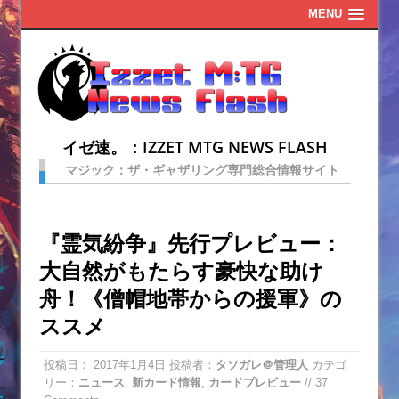
MENU
イゼ速。：IZZET MTG NEWS FLASH
マジック：ザ・ギャザリング専門総合情報サイト
『霊気紛争』先行プレビュー：
大自然がもたらす豪快な助け
舟！《僧帽地帯からの援軍》の
ススメ
投稿日：
2017年1月4日
投稿者：
タソガレ＠管理人
カテゴ
リー：
ニュース
,
新カード情報
,
カードプレビュー
// 37