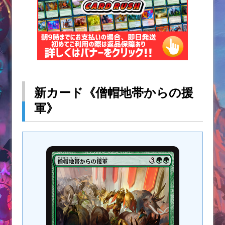
新カード《僧帽地帯からの援
軍》