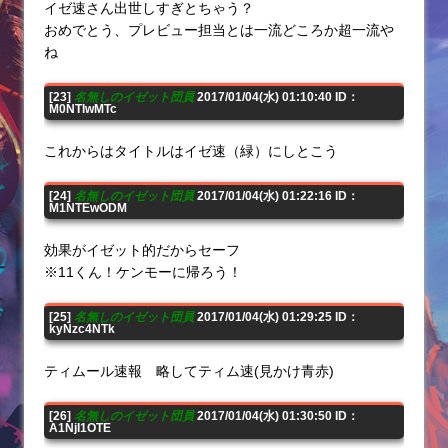
イゼ速さん出世しすぎとちゃう？
おめでとう、プレビュー担当とは一流どころか超一流や
ね
[23]
名無しのイゼット団員
2017/01/04(水) 01:10:40 ID：
M0NTIwMTc
これからはタイトルはイゼ速（緑）にしとこう
[24]
名無しのイゼット団員
2017/01/04(水) 01:22:16 ID：
M1NTEwODM
効果がイゼット的だからセーフ
※11くん！ケンモーに帰ろう！
[25]
名無しのイゼット団員
2017/01/04(水) 01:29:25 ID：
kyNzc4NTk
ティムール速報 略してティム速(見かけ青赤)
[26]
名無しのイゼット団員
2017/01/04(水) 01:30:50 ID：
A1NjI1OTE