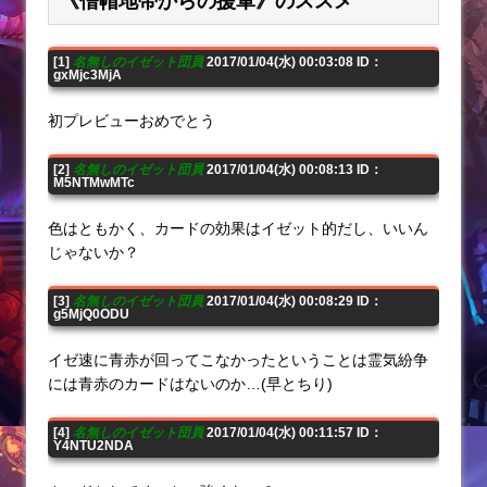
《僧帽地帯からの援軍》のススメ
[1]
名無しのイゼット団員
2017/01/04(水) 00:03:08 ID：
gxMjc3MjA
初プレビューおめでとう
[2]
名無しのイゼット団員
2017/01/04(水) 00:08:13 ID：
M5NTMwMTc
色はともかく、カードの効果はイゼット的だし、いいん
じゃないか？
[3]
名無しのイゼット団員
2017/01/04(水) 00:08:29 ID：
g5MjQ0ODU
イゼ速に青赤が回ってこなかったということは霊気紛争
には青赤のカードはないのか…(早とちり)
[4]
名無しのイゼット団員
2017/01/04(水) 00:11:57 ID：
Y4NTU2NDA