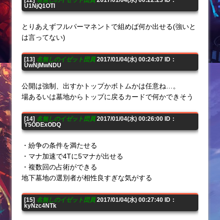
[12]
名無しのイゼット団員
2017/01/04(水) 00:22:23 ID：
U1NjQ1OTI
とりあえずフルパーマネントで組めば何か出せる(強いと
は言ってない)
[13]
名無しのイゼット団員
2017/01/04(水) 00:24:07 ID：
UwNjMwNDU
公開は強制、出すかトップかボトムかは任意ね…。
場あるいは墓地からトップに戻るカードで何かできそう
[14]
名無しのイゼット団員
2017/01/04(水) 00:26:00 ID：
Y5ODExODQ
・紛争の条件を満たせる
・マナ加速で4Tに5マナが出せる
・複数回の占術ができる
地下墓地の選別者が相性良すぎな気がする
[15]
名無しのイゼット団員
2017/01/04(水) 00:27:40 ID：
kyNzc4NTk