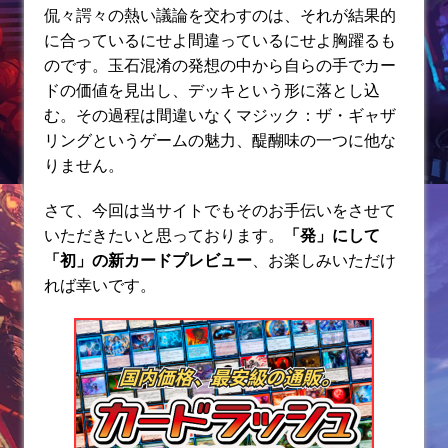
k
侃々諤々の熱い議論を交わすのは、それが結果的
に合っているにせよ間違っているにせよ胸躍るも
のです。玉石混淆の発想の中から自らの手でカー
ドの価値を見出し、デッキという形に落とし込
む。その過程は間違いなくマジック：ザ・ギャザ
リングというゲームの魅力、醍醐味の一つに他な
りません。
さて、今回は当サイトでもそのお手伝いをさせて
いただきたいと思っております。
「発」にして
「初」の新カードプレビュー
、お楽しみいただけ
れば幸いです。