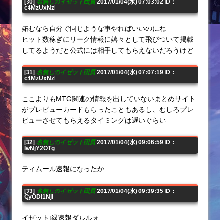
[30]
名無しのイゼット団員
2017/01/04(水) 07:03:02 ID：
c4MzUxNzI
妬むなら自分で同じような事やればいいのにね
ヒット数稼ぎにリーク情報に嬉々として飛びついて掲載
してるようだと公式には相手してもらえないだろうけど
[31]
名無しのイゼット団員
2017/01/04(水) 07:07:19 ID：
c4MzUxNzI
ここよりもMTG関連の情報を出していないまとめサイト
がプレビューカードもらったこともあるし、むしろプレ
ビューさせてもらえるタイミングは遅いぐらい
[32]
名無しのイゼット団員
2017/01/04(水) 09:06:59 ID：
IwNjY2OTg
ティムール速報になったか
[33]
名無しのイゼット団員
2017/01/04(水) 09:39:35 ID：
QyODI1NjI
イゼットt緑速報ダルルォ