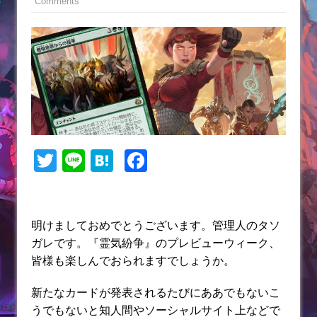
Comments
T
Li
H
F
w
n
at
a
itt
e
e
c
er
n
e
明けましておめでとうございます。管理人のタソ
ガレです。『霊気紛争』のプレビューウィーク、
a
b
皆様も楽しんでおられますでしょうか。
o
o
新たなカードが発表されるたびにああでもないこ
うでもないと知人間やソーシャルサイト上などで