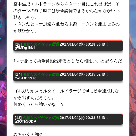
空中生成エルドラージから４ターン目にこれ出せば、そ
のターンの終了時には紛争誘発できるからなかなかいい
動きしそう。
スタンだとマナ加速を兼ねる末裔トークンと組ませるの
が鉄板かな。
[16]
名無しのイゼット団員
2017/01/04(水) 00:28:36 ID：
g5MDg1NzI
1マナ象って紛争発動出来るとしたら相性いいと思うんだ
[17]
名無しのイゼット団員
2017/01/04(水) 00:35:52 ID：
Y4ODE3NTg
ゴルガリかスゥルタイエルドラージでt4に紛争達成しな
がら出すんだろうな。
何めくったら強いかなー？
[18]
名無しのイゼット団員
2017/01/04(水) 00:38:23 ID：
g3OTk5ODA
めちゃくそ強そう