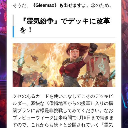
そうだ、
《Gleemax》も出せます
よ。念のため。
『霊気紛争』でデッキに改革
を！
クセのあるカードを使いこなしてこそのデッキビ
ルダー、豪快な《僧帽地帯からの援軍》入りの構
築プランに皆様是非挑戦してみてください。なお
プレビューウィークは米時間で1月6日まで続きま
すので、これからも続々と公開されていく『霊気