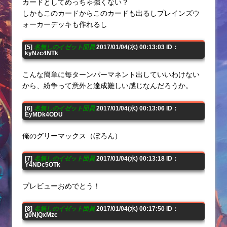
カードとしてめっちゃ強くない？
しかもこのカードからこのカードも出るしプレインズウ
ォーカーデッキも作れるし
[5]
名無しのイゼット団員
2017/01/04(水) 00:13:03 ID：
kyNzc4NTk
こんな簡単に毎ターンパーマネント出していいわけない
から、紛争って意外と達成難しい感じなんだろうか。
[6]
名無しのイゼット団員
2017/01/04(水) 00:13:06 ID：
EyMDk4ODU
俺のグリーマックス（ぼろん）
[7]
名無しのイゼット団員
2017/01/04(水) 00:13:18 ID：
Y4NDc5OTk
プレビューおめでとう！
[8]
名無しのイゼット団員
2017/01/04(水) 00:17:50 ID：
g0NjQxMzc