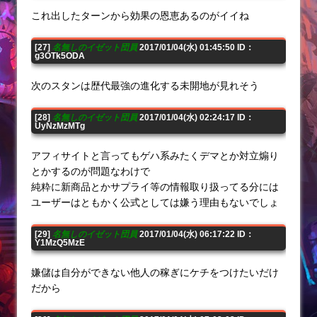
これ出したターンから効果の恩恵あるのがイイね
[27]
名無しのイゼット団員
2017/01/04(水) 01:45:50 ID：
g3OTk5ODA
次のスタンは歴代最強の進化する未開地が見れそう
[28]
名無しのイゼット団員
2017/01/04(水) 02:24:17 ID：
UyNzMzMTg
アフィサイトと言ってもゲハ系みたくデマとか対立煽り
とかするのが問題なわけで
純粋に新商品とかサプライ等の情報取り扱ってる分には
ユーザーはともかく公式としては嫌う理由もないでしょ
[29]
名無しのイゼット団員
2017/01/04(水) 06:17:22 ID：
Y1MzQ5MzE
嫌儲は自分ができない他人の稼ぎにケチをつけたいだけ
だから