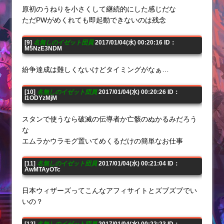
原初のうねりを小さくして継続的にした感じだな
ただPWがめくれても即起動できないのは残念
[9]
名無しのイゼット団員
2017/01/04(水) 00:20:16 ID：
M5NzE3NDM
紛争達成は難しくないけどタイミングがなぁ…
[10]
名無しのイゼット団員
2017/01/04(水) 00:20:26 ID：
I1ODYzMjM
スタンで使うなら破滅の伝導者か亡骸のぬかるみだろう
な
エムラかウラモグ置いてめくるだけの簡単なお仕事
[11]
名無しのイゼット団員
2017/01/04(水) 00:21:04 ID：
AwMTAyOTc
日本ウィザーズってこんなアフィサイトとズブズブでい
いの？