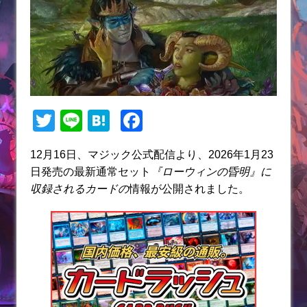
T
Li
H
F
w
n
at
a
12月16日、マジック公式配信より、2026年1月23
itt
e
e
c
日発売の最新通常セット
『ローウィンの昏明』に
er
n
e
収録されるカードの
情報が公開されました。
a
b
o
o
k