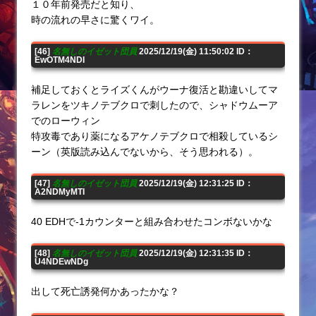
１０年前発売だと知り、
時の流れの早さに驚くワイ。
[46]
名無しのイゼット団員
2025/12/19(金) 11:50:02 ID：
EwOTM4NDI
補足しておくとライズくんがウーナ復活と勘違いしてマ
ラレンをツキノテブクロで刺したので、シャドウムーア
でのローウィン
特攻毒であり薬になるアケノテブクロで相殺しているシ
ーン（英版読み込んでないから、そう思われる）。
[47]
名無しのイゼット団員
2025/12/19(金) 12:31:25 ID：
A2NDMyMTI
40 EDHで-1カウンターと組み合わせたコンボないかな
[48]
名無しのイゼット団員
2025/12/19(金) 12:31:35 ID：
U4NDEwNDg
出して死亡誘発何かあったかな？