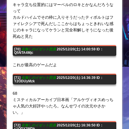
キャラ立ち位置的にはマーベルのロキとかなんだろうな
って
カルドハイムでその枠に入りそうだったティボルトはフ
ァイレクシアで死んだしここからはちょっときれいな感
じのキャラになってケランと完全和解しそうになった後
死ぬと見た
[70]
名無しのイゼット団員
2025/12/20(土) 14:00:59 ID：
Q5NTA4Mjc
これが最高のゲームだよ
[71]
名無しのイゼット団員
2025/12/20(土) 14:36:39 ID：
Y2ODUyMzk
68
ミスティカルアーカイブ日本画「アルケヴィオスめっち
ゃ人気の大好評やったろ。なんせワイの次元やさか
い。」
[72]
名無しのイゼット団員
2025/12/20(土) 16:36:50 ID：
c1ODY3MDk