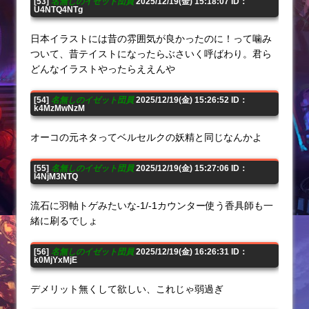
[53]
名無しのイゼット団員
2025/12/19(金) 15:18:07 ID：
U4NTQ4NTg
日本イラストには昔の雰囲気が良かったのに！って噛み
ついて、昔テイストになったらぶさいく呼ばわり。君ら
どんなイラストやったらええんや
[54]
名無しのイゼット団員
2025/12/19(金) 15:26:52 ID：
k4MzMwNzM
オーコの元ネタってベルセルクの妖精と同じなんかよ
[55]
名無しのイゼット団員
2025/12/19(金) 15:27:06 ID：
I4NjM3NTQ
流石に羽軸トゲみたいな-1/-1カウンター使う香具師も一
緒に刷るでしょ
[56]
名無しのイゼット団員
2025/12/19(金) 16:26:31 ID：
k0MjYxMjE
デメリット無くして欲しい、これじゃ弱過ぎ