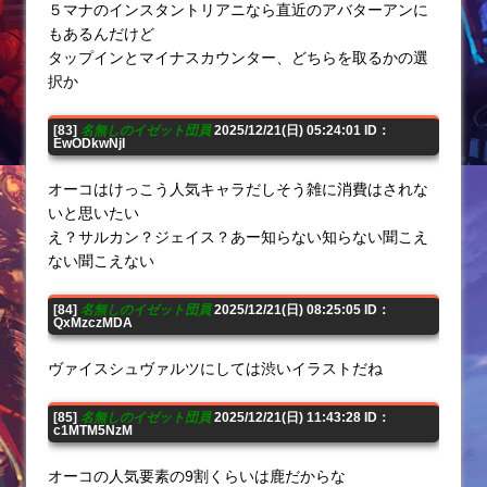
５マナのインスタントリアニなら直近のアバターアンに
もあるんだけど
タップインとマイナスカウンター、どちらを取るかの選
択か
[83]
名無しのイゼット団員
2025/12/21(日) 05:24:01 ID：
EwODkwNjI
オーコはけっこう人気キャラだしそう雑に消費はされな
いと思いたい
え？サルカン？ジェイス？あー知らない知らない聞こえ
ない聞こえない
[84]
名無しのイゼット団員
2025/12/21(日) 08:25:05 ID：
QxMzczMDA
ヴァイスシュヴァルツにしては渋いイラストだね
[85]
名無しのイゼット団員
2025/12/21(日) 11:43:28 ID：
c1MTM5NzM
オーコの人気要素の9割くらいは鹿だからな