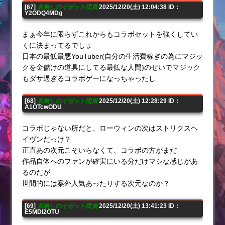
[67]
名無しのイゼット団員
2025/12/20(土) 12:04:38 ID：
Y2ODQ4MDg
まぁ今年に限らずこれからもコラボセットを強くしてい
くに決まってるでしょ
日本の最低最悪YouTuber(自分の生活費稼ぎの為にマジッ
クを金儲けの道具にしてる最低な人間)のせいでマジック
もダサ過ぎるコラボゲーになっちゃったし
[68]
名無しのイゼット団員
2025/12/20(土) 12:28:29 ID：
A1OTcwODU
コラボじゃない所だと、ローウィンの次はストリクスヘ
イヴンだっけ？
正直あの次元こそいらなくて、コラボの方がまだ
作品自体へのファンが確実にいる分だけマシな感じがあ
るのだが
世間的には案外人気あったりする次元なのか？
[69]
名無しのイゼット団員
2025/12/20(土) 13:41:23 ID：
E5MDI2OTU