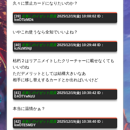
久々に禁止カードになりたいのか？
[39]
名無しのイゼット団員
2025/12/19(金) 10:08:02 ID：
kwOTIzMDk
いやこれ使うなら全知でいいよね？
[40]
名無しのイゼット団員
2025/12/19(金) 10:29:48 ID：
kzNzM5NjI
枯朽２はリアニメイトしたクリーチャーに載せなくても
いいのね
ただデメリットとしては結構大きいなあ
相手に移し替えするカードとか出ればいいけど
[41]
名無しのイゼット団員
2025/12/19(金) 10:30:42 ID：
E4OTYwNzU
本当に温情かぁ？
[42]
名無しのイゼット団員
2025/12/19(金) 10:38:40 ID：
kwOTE5MDY