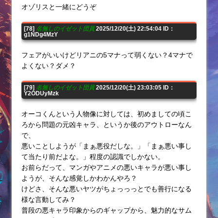
オゾリスと一緒にどうぞ
[78]
名無しのイゼット団員
2025/12/20(土) 22:54:04 ID：
g1NDg4MzY
フェアがいいけどリアニの5マナって弱くない？4マナで
よくない？ダメ？
[79]
名無しのイゼット団員
2025/12/20(土) 23:03:05 ID：
Y2ODUyMzk
オーコくんという人物像に対しては、初めましての頃こ
ろから問題の元凶キャラ、というか後のアウトローなん
で、
悪いことしようが「まぁ悪役だしな。」「まぁ悪い事し
て当たり前だよな。」程度の認識でしかない。
お前らだって、マンガやアニメの悪いキャラが悪い事し
ようが、そんな感覚しかわかんやろ？
けどさ、そんな悪いヤツがちょっっっとでも善行になる
様な言動してみ？
普段の悪キャラ印象からのギャップから、魅力的なサム