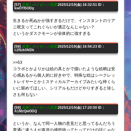
[57]
名無しのイゼット団員
2025/12/19(金) 16:32:51 ID：
kwOTI5ODg
生きるか死ぬかが強すぎるだけで、インスタントのリア
ニ呪文ってこれぐらいが適正なんじゃない？
というかダスクモーンが全体的に強すぎる
[58]
名無しのイゼット団員
2025/12/19(金) 16:56:23 ID：
c2Nzk0NDk
>>53
コラボとかよりかは絵の具とかで描いたような絵柄は安
心感あるから個人的に好きやで、特殊な絵はシークレッ
トレイヤーとかミスティカルアーカイブみたいな枠くら
いに留めてほしい、シリアルもだけどやりすぎると珍し
さも何もない
[59]
名無しのイゼット団員
2025/12/19(金) 17:20:50 ID：
A1MzQwODQ
というか、なんで同一人物の意見だと思ってるんだろう
普通に違う人が真逆の感想持ってたってだけの話じゃな