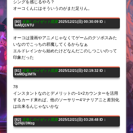
シングを感じるやろ？
オーコくんにはそういうのがまだ足りん。
[80]
名無しのイゼット団員
2025/12/21(日) 00:30:09 ID：
IwMjQ1NTU
オーコは漫画やアニメじゃなくてゲームのクソボスみた
いなのでこっちの邪魔してくるからなぁ
エルドレインから始めたけどなんだこのしつこいのって
印象だった
[81]
名無しのイゼット団員
2025/12/21(日) 02:19:32 ID：
kwMDg3MTk
78
インスタントなのとデメリットの−1×2カウンターを活用
するカード来れば、他のソーサリー4マナリアニと差別化
は出来るんじゃないかな
[82]
名無しのイゼット団員
2025/12/21(日) 03:28:48 ID：
Q2NjU3Mzg