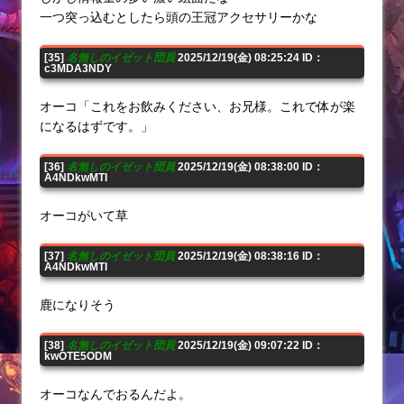
一つ突っ込むとしたら頭の王冠アクセサリーかな
[35]
名無しのイゼット団員
2025/12/19(金) 08:25:24 ID：
c3MDA3NDY
オーコ「これをお飲みください、お兄様。これで体が楽
になるはずです。」
[36]
名無しのイゼット団員
2025/12/19(金) 08:38:00 ID：
A4NDkwMTI
オーコがいて草
[37]
名無しのイゼット団員
2025/12/19(金) 08:38:16 ID：
A4NDkwMTI
鹿になりそう
[38]
名無しのイゼット団員
2025/12/19(金) 09:07:22 ID：
kwOTE5ODM
オーコなんでおるんだよ。