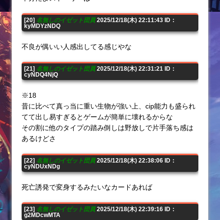
[20]
名無しのイゼット団員
2025/12/18(木) 22:11:43 ID：
kyMDYzNDQ
不良が偶いい人感出してる感じやな
[21]
名無しのイゼット団員
2025/12/18(木) 22:31:21 ID：
cyNDQ4NjQ
※18
昔に比べて真っ当に重い生物が強い上、cip能力も盛られ
てて出し易すぎるとゲームが簡単に壊れるからな
その割に他のタイプの踏み倒しは野放しで片手落ち感は
あるけどさ
[22]
名無しのイゼット団員
2025/12/18(木) 22:38:06 ID：
cyNDUxNDg
死亡誘発で変身するみたいなカードあれば
[23]
名無しのイゼット団員
2025/12/18(木) 22:39:16 ID：
g2MDcwMTA