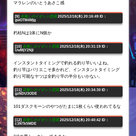
マラレンのいとうあさこ感
[9]
名無しのイゼット団員
2025/12/18(木) 20:16:49 ID：
gwOTM4Mjg
朽枯Nは1体にN個か
[10]
名無しのイゼット団員
2025/12/18(木) 20:31:19 ID：
UwMjY2NjI
インスタントタイミングで釣れる釣り竿いいよね。
釣り竿はバリエこそ多かれど、インスタントタイミング
釣り可能なヤツは全釣り竿の半分もいかない。
[11]
名無しのイゼット団員
2025/12/18(木) 20:34:30 ID：
gzNDU3ODE
101ダスクモーンのやつがたまに1枚くらい使われてるな
[12]
名無しのイゼット団員
2025/12/18(木) 20:40:42 ID：
c3NTk5MDE