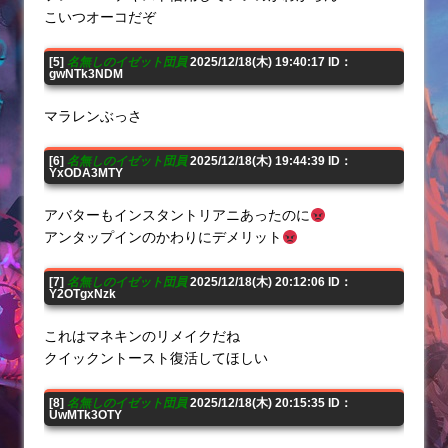
こいつオーコだぞ
[5]
名無しのイゼット団員
2025/12/18(木) 19:40:17 ID：
gwNTk3NDM
マラレンぶっさ
[6]
名無しのイゼット団員
2025/12/18(木) 19:44:39 ID：
YxODA3MTY
アバターもインスタントリアニあったのに
アンタップインのかわりにデメリット
[7]
名無しのイゼット団員
2025/12/18(木) 20:12:06 ID：
Y2OTgxNzk
これはマネキンのリメイクだね
クイックントースト復活してほしい
[8]
名無しのイゼット団員
2025/12/18(木) 20:15:35 ID：
UwMTk3OTY