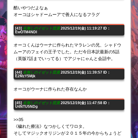
酷いやつだよなぁ
オーコはシャドームーアで善人になるフラグ
[43]
名無しのイゼット団員
2025/12/19(金) 11:19:27 ID：
EwOTM4NDI
オーコくんはウーナに作られたマラレンの兄、シャドウ
ムーアのフェイの王子でした。ただ今日本訳最新の5話
（英版7話までいってる）でアジャにゃんと会話中。
[44]
名無しのイゼット団員
2025/12/19(金) 11:39:57 ID：
E2MzY5Mjk
オーコがウーナに作られた存在なんか
[45]
名無しのイゼット団員
2025/12/19(金) 11:47:58 ID：
U4NTU5NDg
>>35
《穢れた療法》なつかしくてワロタ。
そしてマジックオリジンが２０１５年の今からちょうど