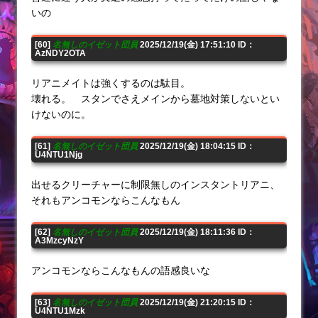
いの
[60]
名無しのイゼット団員
2025/12/19(金) 17:51:10 ID：
AzNDY2OTA
リアニメイトは強くするのは駄目。
壊れる。 スタンでさえメインから墓地対策しないとい
けないのに。
[61]
名無しのイゼット団員
2025/12/19(金) 18:04:15 ID：
U4NTU1Njg
出せるクリーチャーに制限無しのインスタントリアニ、
それもアンコモンならこんなもん
[62]
名無しのイゼット団員
2025/12/19(金) 18:11:36 ID：
A3MzcyNzY
アンコモンならこんなもんの語感良いな
[63]
名無しのイゼット団員
2025/12/19(金) 21:20:15 ID：
U4NTU1Mzk