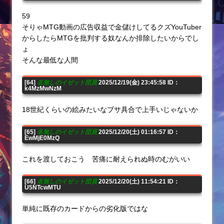
59
そりゃMTG動画の広告収益で金儲けしてるクズYouTuber
からしたらMTGを批判する奴なんか排除したいからでし
ょ
そんな最低な人間
[64]
名無しのイゼット団員
2025/12/19(金) 23:45:58 ID：
k4MzMwNzM
18世紀くらいの絵みたいなブサ具合で上手いじゃないか
[65]
名無しのイゼット団員
2025/12/20(土) 01:16:57 ID：
EwMjE0MzQ
これを渡しておこう 苦痛に耐えられぬ時のむがいい
[66]
名無しのイゼット団員
2025/12/20(土) 11:54:21 ID：
U5NTcwMTU
単純に既存のカードからの劣化版ではな