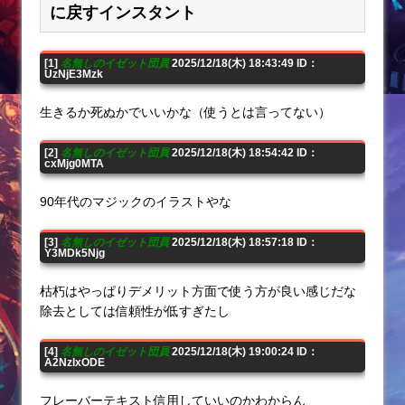
に戻すインスタント
[1]
名無しのイゼット団員
2025/12/18(木) 18:43:49 ID：
UzNjE3Mzk
生きるか死ぬかでいいかな（使うとは言ってない）
[2]
名無しのイゼット団員
2025/12/18(木) 18:54:42 ID：
cxMjg0MTA
90年代のマジックのイラストやな
[3]
名無しのイゼット団員
2025/12/18(木) 18:57:18 ID：
Y3MDk5Njg
枯朽はやっぱりデメリット方面で使う方が良い感じだな
除去としては信頼性が低すぎたし
[4]
名無しのイゼット団員
2025/12/18(木) 19:00:24 ID：
A2NzIxODE
フレーバーテキスト信用していいのかわからん