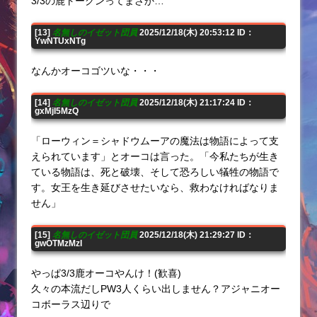
3/3の鹿トークンってまさか…
[13]
名無しのイゼット団員
2025/12/18(木) 20:53:12 ID：
YwNTUxNTg
なんかオーコゴツいな・・・
[14]
名無しのイゼット団員
2025/12/18(木) 21:17:24 ID：
gxMjI5MzQ
「ローウィン＝シャドウムーアの魔法は物語によって支
えられています」とオーコは言った。「今私たちが生き
ている物語は、死と破壊、そして恐ろしい犠牲の物語で
す。女王を生き延びさせたいなら、救わなければなりま
せん」
[15]
名無しのイゼット団員
2025/12/18(木) 21:29:27 ID：
gwOTMzMzI
やっぱ3/3鹿オーコやんけ！(歓喜)
久々の本流だしPW3人くらい出しません？アジャニオー
コボーラス辺りで