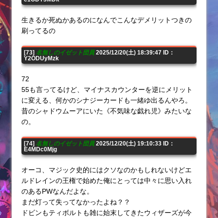
生きるか死ぬかあるのになんでこんなデメリットつきの
刷ってるの
[73]
名無しのイゼット団員
2025/12/20(土) 18:39:47 ID：
Y2ODUyMzk
72
55も言ってるけど、マイナスカウンターを逆にメリット
に変える、何かのシナジーカードも一緒ゆ出るんやろ。
昔のシャドウムーアにいた《不気味な戯れ児》みたいな
の。
[74]
名無しのイゼット団員
2025/12/20(土) 19:10:33 ID：
E4MDc0Mjg
オーコ、マジック史的にはクソなのかもしれないけどエ
ルドレインの王権で始めた俺にとっては中々に思い入れ
のあるPWなんだよな。
まだ灯って失ってなかったよね？？
ドビンもティボルトも雑に始末してきたウィザーズが今