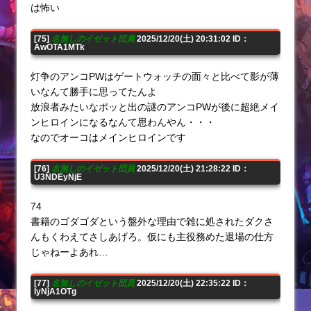
は怖い
[75]
名無しのイゼット団員
2025/12/20(土) 20:31:02 ID：
AwOTA1MTk
灯争のアンコPWはゲートウォッチの面々と比べて影が薄
いなんて勝手に思ってたんよ
放浪者みたいなポッと出の謎のアンコPWが後に超絶メイ
ンヒロインになるなんて思わんやん・・・
なのでオーコはメインヒロインです
[76]
名無しのイゼット団員
2025/12/20(土) 21:28:22 ID：
U3NDEyNjE
74
書籍のゴダゴダという盤外な理由で雑に処されたダクさ
んもくわえてさしあげろ。仮にも主役務めた退場の仕方
じゃねーよあれ…
[77]
名無しのイゼット団員
2025/12/20(土) 22:35:22 ID：
IyNjA1OTg