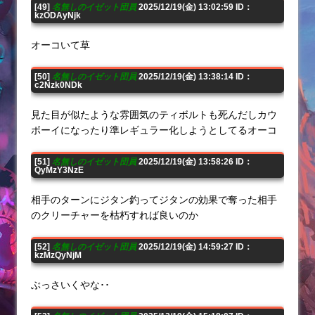
[49]
名無しのイゼット団員
2025/12/19(金) 13:02:59 ID：
kzODAyNjk
オーコいて草
[50]
名無しのイゼット団員
2025/12/19(金) 13:38:14 ID：
c2Nzk0NDk
見た目が似たような雰囲気のティボルトも死んだしカウ
ボーイになったり準レギュラー化しようとしてるオーコ
[51]
名無しのイゼット団員
2025/12/19(金) 13:58:26 ID：
QyMzY3NzE
相手のターンにジタン釣ってジタンの効果で奪った相手
のクリーチャーを枯朽すれば良いのか
[52]
名無しのイゼット団員
2025/12/19(金) 14:59:27 ID：
kzMzQyNjM
ぶっさいくやな･･