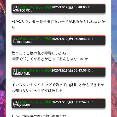
[31]
名無しのイゼット団員
2025/12/19(金) 05:48:05 ID：
A3MTQ3MDg
−1/−1カウンターを利用するカードがあるかもしれないか
ら…
[32]
名無しのイゼット団員
2025/12/19(金) 06:28:43 ID：
k2MDE0MDA
飲ましてる物の色が毒毒しいから
温情で◯してやるとか思ってるんじゃないのか
[33]
名無しのイゼット団員
2025/12/19(金) 06:43:56 ID：
kzMDA4Mjc
インスタントタイミングで釣ってpig利用とかもできるか
も知れないから可能性は感じる
[34]
名無しのイゼット団員
2025/12/19(金) 07:31:47 ID：
QxNjcwMDE
しかし情報量の多い濃い絵面だな