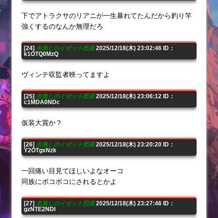
下でアトラクサのリアニが一生暴れてたんだから釣り竿
強くするのなんか無理だろ
[24]
名無しのイゼット団員
2025/12/18(木) 23:02:46 ID：
k1OTQ0MzQ
ヴィンテ収監者映ってますよ
[25]
名無しのイゼット団員
2025/12/18(木) 23:06:12 ID：
c1MDA0NDc
仮装大賞か？
[26]
名無しのイゼット団員
2025/12/18(木) 23:20:20 ID：
Y2OTgxNzk
一回痛い目見てほしいよなオーコ
同族にボコボコにされるとかよ
[27]
名無しのイゼット団員
2025/12/18(木) 23:27:46 ID：
gzNTE2NDI