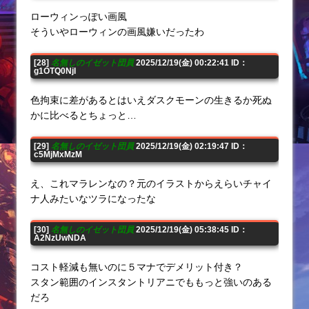
ローウィンっぽい画風
そういやローウィンの画風嫌いだったわ
[28]
名無しのイゼット団員
2025/12/19(金) 00:22:41 ID：
g1OTQ0NjI
色拘束に差があるとはいえダスクモーンの生きるか死ぬ
かに比べるとちょっと…
[29]
名無しのイゼット団員
2025/12/19(金) 02:19:47 ID：
c5MjMxMzM
え、これマラレンなの？元のイラストからえらいチャイ
ナ人みたいなツラになったな
[30]
名無しのイゼット団員
2025/12/19(金) 05:38:45 ID：
A2NzUwNDA
コスト軽減も無いのに５マナでデメリット付き？
スタン範囲のインスタントリアニでももっと強いのある
だろ