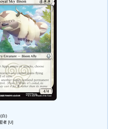
)(白)
 [U]