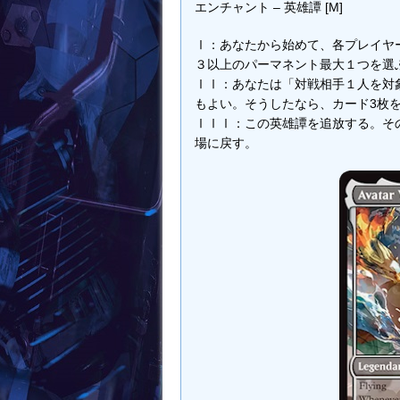
エンチャント – 英雄譚 [M]
Ⅰ：あなたから始めて、各プレイヤ
３以上のパーマネント最大１つを選
ⅠⅠ：あなたは「対戦相手１人を対
もよい。そうしたなら、カード3枚
ⅠⅠⅠ：この英雄譚を追放する。そ
場に戻す。