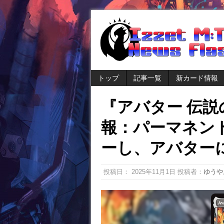
トップ
記事一覧
新カード情報
『アバター 伝
報：パーマネン
ーし、アバター
投稿日：
2025年11月1日
投稿者：
ゆうや