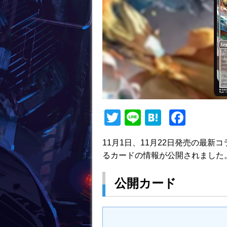
T
Li
H
F
w
n
at
a
11月1日、11月22日発売の最
itt
e
e
c
るカードの情報が公開されました
er
n
e
a
b
公開カード
o
o