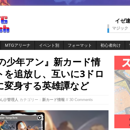
イゼ速。
マジック
MTGアリーナ
イベント別
フォーマット
初心者向け
説の少年アン』新カード情
トを追放し、互いに3ドロ
に変身する英雄譚など
ん@管理人
カテゴリー：
新カード情報
// 30 Comments