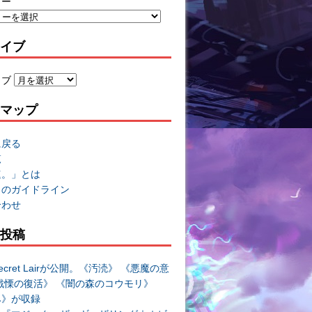
リー
イブ
イブ
マップ
に戻る
覧
速。」とは
トのガイドライン
合わせ
投稿
cret Lairが公開。《汚涜》 《悪魔の意
戦慄の復活》 《闇の森のコウモリ》
み》が収録