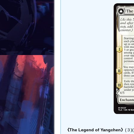
k
《The Legend of Yangchen》
(３)