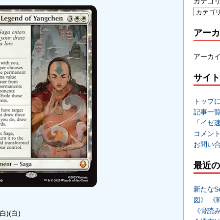
カテゴ
アーカ
アーカ
サイト
トップ
記事一
「イゼ
コメン
お問い
最近の
新たなSe
図》 《
《骨読
(白)(白)