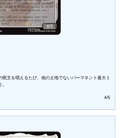
の呪文を唱えるたび、他の土地でないパーマネント最大１
う。
4/5