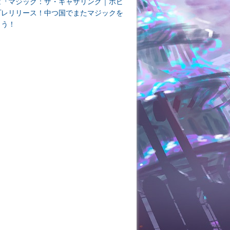
は『マジック：ザ・ギャザリング｜ホビ
プレリリース！中つ国でまたマジックを
よう！