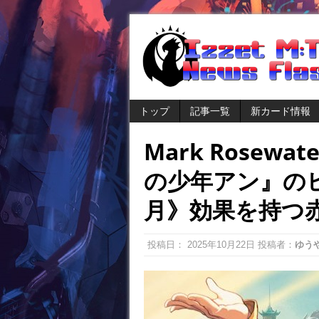
トップ
記事一覧
新カード情報
Mark Rosew
の少年アン』の
月》効果を持つ
投稿日：
2025年10月22日
投稿者：
ゆう