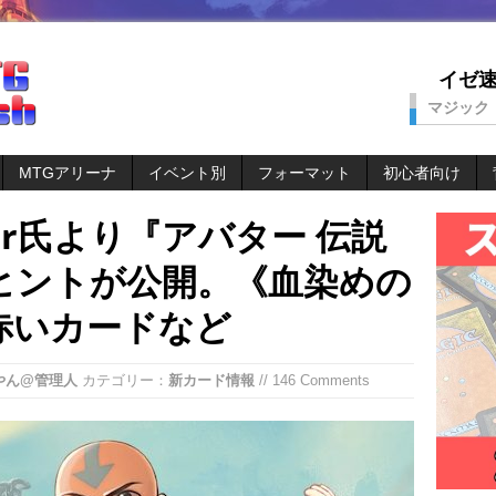
イゼ速。
マジック
MTGアリーナ
イベント別
フォーマット
初心者向け
ater氏より『アバター 伝説
ヒントが公開。《血染めの
赤いカードなど
やん@管理人
カテゴリー：
新カード情報
// 146 Comments