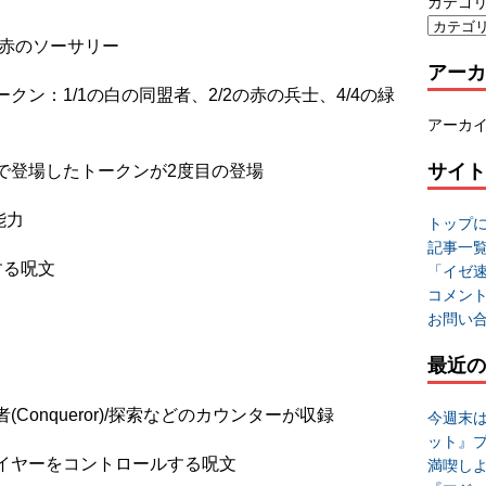
カテゴ
る赤のソーサリー
アーカ
ン：1/1の白の同盟者、2/2の赤の兵士、4/4の緑
アーカ
サイト
で登場したトークンが2度目の登場
型能力
トップ
記事一
する呪文
「イゼ
コメン
お問い
最近の
服者(Conqueror)/探索などのカウンターが収録
今週末
ット』
イヤーをコントロールする呪文
満喫し