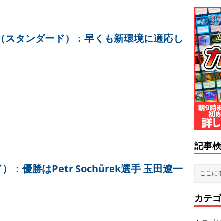
ア（スタンダード）：早くも新環境に適応し
記事検
）：優勝はPetr Sochůrek選手 玉田遼一
カテゴ