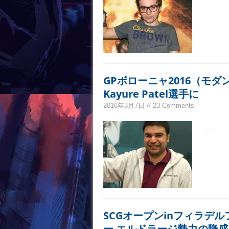
GPボローニャ2016（モ
Kayure Patel選手に
2016年3月7日 // 23 Comments
...
SCGオープンinフィラデ
ー エルドラージ勢力の隆盛