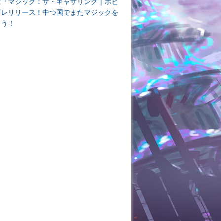
は『マジック：ザ・ギャザリング｜ホビ
プレリリース！中つ国でまたマジックを
よう！