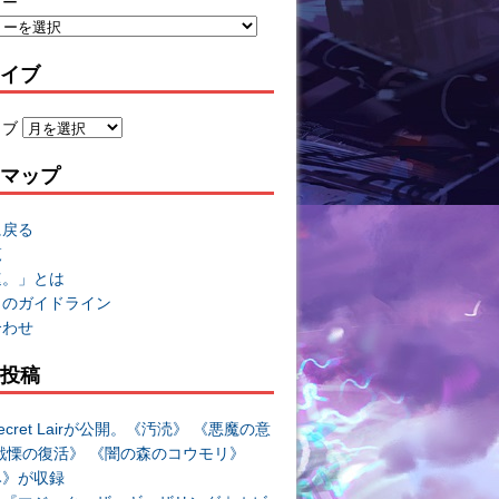
リー
イブ
イブ
マップ
に戻る
覧
速。」とは
トのガイドライン
合わせ
投稿
cret Lairが公開。《汚涜》 《悪魔の意
戦慄の復活》 《闇の森のコウモリ》
み》が収録