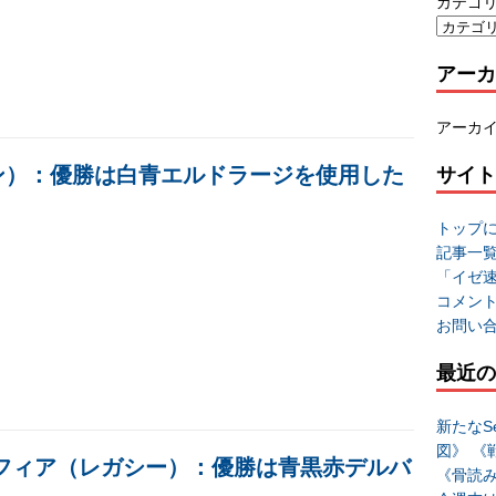
カテゴ
アーカ
アーカ
ダン）：優勝は白青エルドラージを使用した
サイト
トップ
記事一
「イゼ
コメン
お問い
最近の
新たなSe
図》 《
ルフィア（レガシー）：優勝は青黒赤デルバ
《骨読