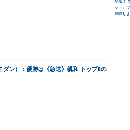
今週末
ット』
満喫し
（モダン）：優勝は《急送》親和 トップ8の