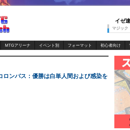
イゼ速。
マジック
MTGアリーナ
イベント別
フォーマット
初心者向け
nコロンバス：優勝は白単人間および感染を