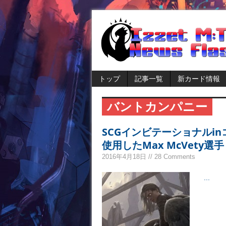
トップ
記事一覧
新カード情報
バントカンパニー
SCGインビテーショナルi
使用したMax McVety選手
2016年4月18日 // 28 Comments
...