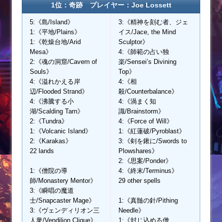
1位：奇跡 プレイヤー：Joe Lossett
5:《島/Island》
3:《精神を刻む者、ジェ
1:《平地/Plains》
イス/Jace, the Mind
1:《乾燥台地/Arid
Sculptor》
Mesa》
4:《師範の占い独
2:《魂の洞窟/Cavern of
楽/Sensei’s Divining
Souls》
Top》
4:《溢れかえる岸
4:《相
辺/Flooded Strand》
殺/Counterbalance》
4:《沸騰する小
4:《渦まく知
湖/Scalding Tarn》
識/Brainstorm》
2:《Tundra》
4:《Force of Will》
1:《Volcanic Island》
1:《紅蓮破/Pyroblast》
2:《Karakas》
3:《剣を鍬に/Swords to
22 lands
Plowshares》
2:《思案/Ponder》
1:《僧院の導
4:《終末/Terminus》
師/Monastery Mentor》
29 other spells
3:《瞬唱の魔道
士/Snapcaster Mage》
1:《真髄の針/Pithing
3:《ヴェンディリオン三
Needle》
人衆/Vendilion Clique》
1:《封じ込める僧