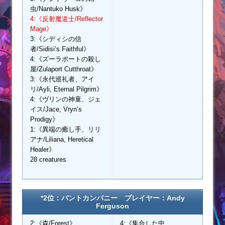
虫/Nantuko Husk》
4:《反射魔道士/Reflector
Mage》
3:《シディシの信
者/Sidisi’s Faithful》
4:《ズーラポートの殺し
屋/Zulaport Cutthroat》
3:《永代巡礼者、アイ
リ/Ayli, Eternal Pilgrim》
4:《ヴリンの神童、ジェ
イス/Jace, Vryn’s
Prodigy》
1:《異端の癒し手、リリ
アナ/Liliana, Heretical
Healer》
28 creatures
*2位：バントカンパニー プレイヤー：Andy
Ferguson
2:《森/Forest》
4:《集合した中