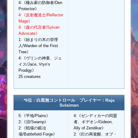
4:《棲み家の防御者/Den
Protector》
4:《反射魔道士/Reflector
Mage》
4:《森の代言者/Sylvan
Advocate》
1:《始まりの木の管理
人/Warden of the First
Tree》
4:《ヴリンの神童、ジェ
イス/Jace, Vryn’s
Prodigy》
25 creatures
*6位：白黒無コントロール プレイヤー：Raja
Sulaiman
5:《平地/Plains》
4:《ゼンディカーの同盟
2:《沼/Swamp》
者、ギデオン/Gideon,
2:《戦場の鍛冶
Ally of Zendikar》
場/Battlefield Forge》
2:《灯の再覚醒、オブ・