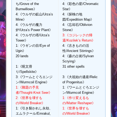
ち/Grove of the
4:《彩色の星/Chromatic
Burnwillows》
Star》
4:《ウルザの鉱山/Urza’s
4:《探検の地
Mine》
図/Expedition Map》
4:《ウルザの魔力
4:《忘却石/Oblivion
炉/Urza’s Power Plant》
Stone》
4:《ウルザの塔/Urza’s
3:《コジレックの帰
Tower》
還/Kozilek’s Return》
1:《ウギンの目/Eye of
4:《古きものの活
Ugin》
性/Ancient Stirrings》
20 lands
4:《森の占術/Sylvan
Scrying》
1:《呪文滑
31 other spells
り/Spellskite》
3:《ワームとぐろエンジ
3:《大祖始の遺産/Relic
ン/Wurmcoil Engine》
of Progenitus》
1:《難題の予見
1:《ワームとぐろエンジ
者/Thought-Knot Seer》
ン/Wurmcoil Engine》
2:《世界を壊すも
1:《作り変えるも
の/World Breaker》
の/Matter Reshaper》
1:《引き裂かれし永劫、
1:《世界を壊すも
エムラクール/Emrakul,
の/World Breaker》