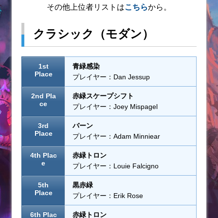
その他上位者リストは
こちら
から。
クラシック（モダン）
1st
青緑感染
Place
プレイヤー：Dan Jessup
2nd Pla
赤緑スケープシフト
ce
プレイヤー：Joey Mispagel
3rd
バーン
Place
プレイヤー：Adam Minniear
4th Plac
赤緑トロン
e
プレイヤー：Louie Falcigno
5th
黒赤緑
Place
プレイヤー：Erik Rose
6th Plac
赤緑トロン