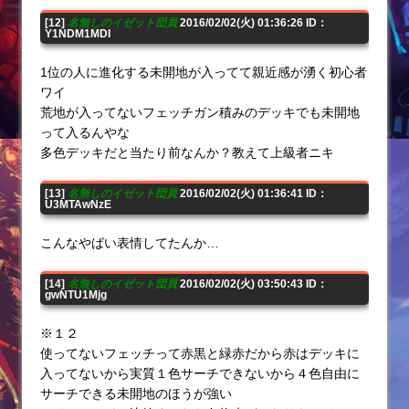
[12]
名無しのイゼット団員
2016/02/02(火) 01:36:26 ID：
Y1NDM1MDI
1位の人に進化する未開地が入ってて親近感が湧く初心者
ワイ
荒地が入ってないフェッチガン積みのデッキでも未開地
って入るんやな
多色デッキだと当たり前なんか？教えて上級者ニキ
[13]
名無しのイゼット団員
2016/02/02(火) 01:36:41 ID：
U3MTAwNzE
こんなやばい表情してたんか…
[14]
名無しのイゼット団員
2016/02/02(火) 03:50:43 ID：
gwNTU1Mjg
※１２
使ってないフェッチって赤黒と緑赤だから赤はデッキに
入ってないから実質１色サーチできないから４色自由に
サーチできる未開地のほうが強い