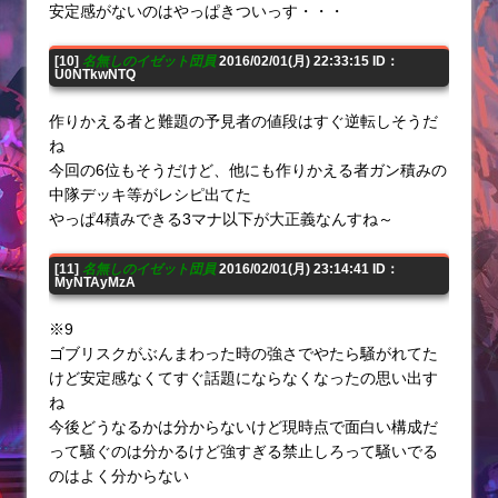
安定感がないのはやっぱきついっす・・・
[10]
名無しのイゼット団員
2016/02/01(月) 22:33:15 ID：
U0NTkwNTQ
作りかえる者と難題の予見者の値段はすぐ逆転しそうだ
ね
今回の6位もそうだけど、他にも作りかえる者ガン積みの
中隊デッキ等がレシピ出てた
やっぱ4積みできる3マナ以下が大正義なんすね～
[11]
名無しのイゼット団員
2016/02/01(月) 23:14:41 ID：
MyNTAyMzA
※9
ゴブリスクがぶんまわった時の強さでやたら騒がれてた
けど安定感なくてすぐ話題にならなくなったの思い出す
ね
今後どうなるかは分からないけど現時点で面白い構成だ
って騒ぐのは分かるけど強すぎる禁止しろって騒いでる
のはよく分からない