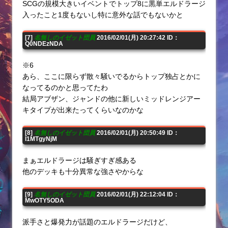
SCGの規模大きいイベントでトップ8に黒単エルドラージ
入ったこと1度もないし特に意外な話でもないかと
[7]
名無しのイゼット団員
2016/02/01(月) 20:27:42 ID：
Q0NDEzNDA
※6
あら、ここに限らず散々騒いでるからトップ独占とかに
なってるのかと思ってたわ
結局アブザン、ジャンドの他に新しいミッドレンジアー
キタイプが出来たってくらいなのかな
[8]
名無しのイゼット団員
2016/02/01(月) 20:50:49 ID：
I1MTgyNjM
まぁエルドラージは騒ぎすぎ感ある
他のデッキも十分異常な強さやからな
[9]
名無しのイゼット団員
2016/02/01(月) 22:12:04 ID：
MwOTY5ODA
派手さと爆発力が話題のエルドラージだけど、