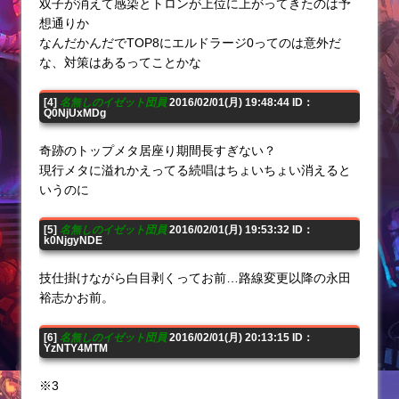
双子が消えて感染とトロンが上位に上がってきたのは予
想通りか
なんだかんだでTOP8にエルドラージ0ってのは意外だ
な、対策はあるってことかな
[4]
名無しのイゼット団員
2016/02/01(月) 19:48:44 ID：
Q0NjUxMDg
奇跡のトップメタ居座り期間長すぎない？
現行メタに溢れかえってる続唱はちょいちょい消えると
いうのに
[5]
名無しのイゼット団員
2016/02/01(月) 19:53:32 ID：
k0NjgyNDE
技仕掛けながら白目剥くってお前…路線変更以降の永田
裕志かお前。
[6]
名無しのイゼット団員
2016/02/01(月) 20:13:15 ID：
YzNTY4MTM
※3