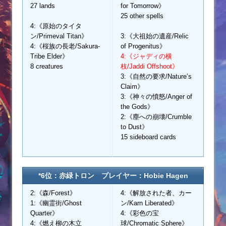
27 lands
for Tomorrow》
25 other spells
4:《原始のタイタ
ン/Primeval Titan》
3:《大祖始の遺産/Relic
4:《桜族の長老/Sakura-
of Progenitus》
Tribe Elder》
4:《ジャディの横
8 creatures
枝/Jaddi Offshoot》
3:《自然の要求/Nature’s
Claim》
3:《神々の憤怒/Anger of
the Gods》
2:《塵への崩壊/Crumble
to Dust》
15 sideboard cards
*6位：赤緑トロン プレイヤー：Hobie Hagen
2:《森/Forest》
4:《解放された者、カー
1:《幽霊街/Ghost
ン/Karn Liberated》
Quarter》
4:《彩色の宝
4:《燃え柳の木立
球/Chromatic Sphere》