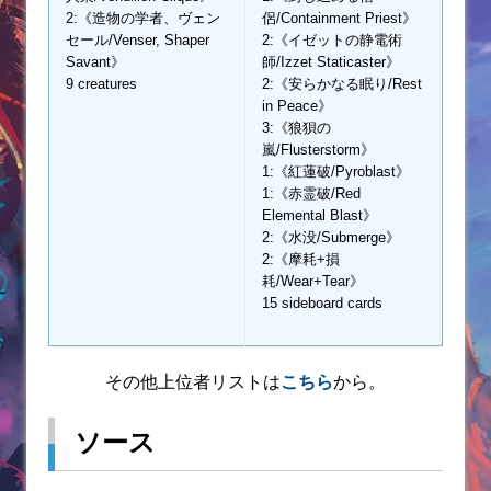
2:《造物の学者、ヴェン
侶/Containment Priest》
セール/Venser, Shaper
2:《イゼットの静電術
Savant》
師/Izzet Staticaster》
9 creatures
2:《安らかなる眠り/Rest
in Peace》
3:《狼狽の
嵐/Flusterstorm》
1:《紅蓮破/Pyroblast》
1:《赤霊破/Red
Elemental Blast》
2:《水没/Submerge》
2:《摩耗+損
耗/Wear+Tear》
15 sideboard cards
その他上位者リストは
こちら
から。
ソース