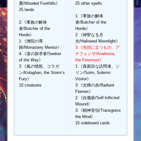
麓/Wooded Foothills》
25 other spells
25 lands
1:《軍族の解体
2:《軍族の解体
者/Butcher of the
者/Butcher of the
Horde》
Horde》
2:《神聖なる月
1:《僧院の導
光/Hallowed Moonlight》
師/Monastery Mentor》
3:《先頭に立つもの、ア
4:《道の探求者/Seeker
ナフェンザ/Anafenza,
of the Way》
the Foremost》
3:《嵐の憤怒、コラガ
1:《真面目な訪問者、ソ
ン/Kolaghan, the Storm’s
リン/Sorin, Solemn
Fury》
Visitor》
10 creatures
3:《光輝の炎/Radiant
Flames》
2:《自傷疵/Self-Inflicted
Wound》
3:《精神背信/Transgress
the Mind》
15 sideboard cards