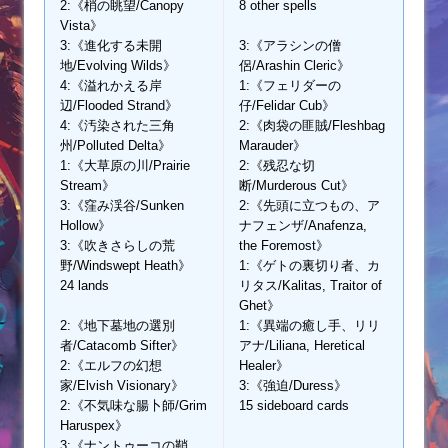
2:《梢の眺望/Canopy
8 other spells
Vista》
3:《進化する未開
3:《アラシンの僧
地/Evolving Wilds》
侶/Arashin Cleric》
4:《溢れかえる岸
1:《フェリダーの
辺/Flooded Strand》
仔/Felidar Cub》
4:《汚染された三角
2:《肉袋の匪賊/Fleshbag
州/Polluted Delta》
Marauder》
1:《大草原の川/Prairie
2:《残忍な切
Stream》
断/Murderous Cut》
3:《窪み渓谷/Sunken
2:《先頭に立つもの、ア
Hollow》
ナフェンザ/Anafenza,
3:《吹きさらしの荒
the Foremost》
野/Windswept Heath》
1:《ゲトの裏切り者、カ
24 lands
リタス/Kalitas, Traitor of
Ghet》
2:《地下墓地の選別
1:《異端の癒し手、リリ
者/Catacomb Sifter》
アナ/Liliana, Heretical
2:《エルフの幻想
Healer》
家/Elvish Visionary》
3:《強迫/Duress》
2:《不気味な腸卜師/Grim
15 sideboard cards
Haruspex》
3:《ナントゥーコの鞘