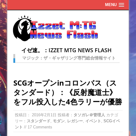
MENU
イゼ速。：IZZET MTG NEWS FLASH
マジック：ザ・ギャザリング専門総合情報サイト
SCGオープンinコロンバス（ス
タンダード）：《反射魔道士》
をフル投入した4色ラリーが優勝
投稿日：
2016年2月1日
投稿者：
タソガレ＠管理人
カテゴ
リー：
スタンダード
,
モダン
,
レガシー
,
イベント
,
SCGイベ
ント
// 17 Comments