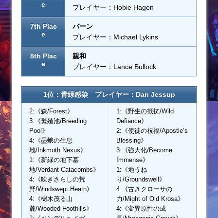
e
プレイヤー：Hobie Hagen
7th Plac
バーン
e
プレイヤー：Michael Lykins
8th Plac
親和
e
プレイヤー：Lance Bullock
1位：青緑感染 プレイヤー：Dan Jessup
2:《森/Forest》
1:《野生の抵抗/Wild
3:《繁殖池/Breeding
Defiance》
Pool》
2:《使徒の祝福/Apostle’s
4:《墨蛾の生息
Blessing》
地/Inkmoth Nexus》
3:《強大化/Become
1:《新緑の地下墓
Immense》
地/Verdant Catacombs》
1:《地うね
4:《吹きさらしの荒
り/Groundswell》
野/Windswept Heath》
4:《古きクローサの
4:《樹木茂る山
力/Might of Old Krosa》
麓/Wooded Foothills》
4:《変異原性の成