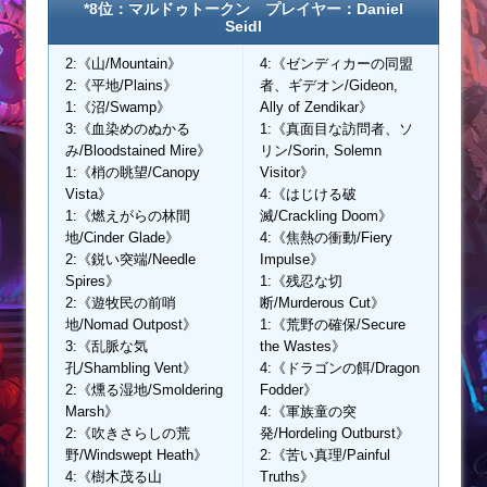
*8位：マルドゥトークン プレイヤー：Daniel
Seidl
2:《山/Mountain》
4:《ゼンディカーの同盟
2:《平地/Plains》
者、ギデオン/Gideon,
1:《沼/Swamp》
Ally of Zendikar》
3:《血染めのぬかる
1:《真面目な訪問者、ソ
み/Bloodstained Mire》
リン/Sorin, Solemn
1:《梢の眺望/Canopy
Visitor》
Vista》
4:《はじける破
1:《燃えがらの林間
滅/Crackling Doom》
地/Cinder Glade》
4:《焦熱の衝動/Fiery
2:《鋭い突端/Needle
Impulse》
Spires》
1:《残忍な切
2:《遊牧民の前哨
断/Murderous Cut》
地/Nomad Outpost》
1:《荒野の確保/Secure
3:《乱脈な気
the Wastes》
孔/Shambling Vent》
4:《ドラゴンの餌/Dragon
2:《燻る湿地/Smoldering
Fodder》
Marsh》
4:《軍族童の突
2:《吹きさらしの荒
発/Hordeling Outburst》
野/Windswept Heath》
2:《苦い真理/Painful
4:《樹木茂る山
Truths》