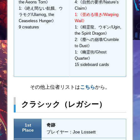
the Aeons Torn》
4:《自然の要求/Nature’s
1:《絶え間ない飢餓、ウ
Claim》
ラモグ/Ulamog, the
1:《歪める嘆き/Warping
Ceaseless Hunger》
Wail》
9 creatures
1:《精霊龍、ウギン/Ugin,
the Spirit Dragon》
2:《塵への崩壊/Crumble
to Dust》
1:《幽霊街/Ghost
Quarter》
15 sideboard cards
その他上位者リストは
こちら
から。
クラシック（レガシー）
1st
奇跡
Place
プレイヤー：Joe Lossett