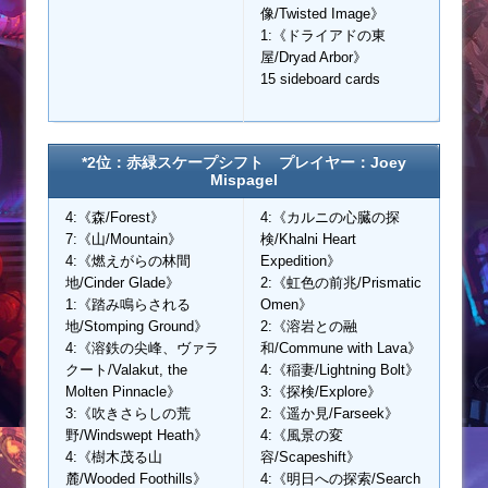
像/Twisted Image》
1:《ドライアドの東
屋/Dryad Arbor》
15 sideboard cards
*2位：赤緑スケープシフト プレイヤー：Joey
Mispagel
4:《森/Forest》
4:《カルニの心臓の探
7:《山/Mountain》
検/Khalni Heart
4:《燃えがらの林間
Expedition》
地/Cinder Glade》
2:《虹色の前兆/Prismatic
1:《踏み鳴らされる
Omen》
地/Stomping Ground》
2:《溶岩との融
4:《溶鉄の尖峰、ヴァラ
和/Commune with Lava》
クート/Valakut, the
4:《稲妻/Lightning Bolt》
Molten Pinnacle》
3:《探検/Explore》
3:《吹きさらしの荒
2:《遥か見/Farseek》
野/Windswept Heath》
4:《風景の変
4:《樹木茂る山
容/Scapeshift》
麓/Wooded Foothills》
4:《明日への探索/Search