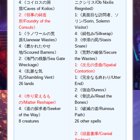
4:《コイロスの洞
ニクシリス/Ob Nixilis
窟/Caves of Koilos》
Reignited》
2:《領事の鋳造
1:《真面目な訪問者、ソ
所/Foundry of the
リン/Sorin, Solemn
Consuls》
Visitor》
1:《ラノワールの荒
4:《絹包み/Silkwrap》
原/Llanowar Wastes》
3:《停滞の罠/Stasis
4:《磨かれたやせ
Snare》
地/Scoured Barrens》
3:《荒野の確保/Secure
2:《海門の残骸/Sea Gate
the Wastes》
Wreckage》
1:《次元の歪曲/Spatial
4:《乱脈な気
Contortion》
孔/Shambling Vent》
1:《完全なる終わり/Utter
26 lands
End》
2:《強迫/Duress》
4:《作り変えるも
4:《骨読み/Read the
の/Matter Reshaper》
Bones》
4:《道の探求者/Seeker
1:《破滅の道/Ruinous
of the Way》
Path》
8 creatures
26 other spells
2:《頭蓋書庫/Cranial
Archive》