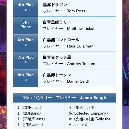
4th Plac
黒赤ドラゴン
e
プレイヤー：Tom Ross
5th
白青黒緑ラリー
Place
プレイヤー：Matthew Tickal
6th Plac
白黒無コントロール
e
プレイヤー：Raja Sulaiman
7th Plac
白青赤タッチ黒
e
プレイヤー：Andrew Tenjum
8th Plac
白黒赤トークン
e
プレイヤー：Daniel Seidl
1位：4色ラリー プレイヤー：Jacob Baugh
1:《森/Forest》
4:《集合した中
1:《島/Island》
隊/Collected Company》
1:《平地/Plains》
4:《先祖の結集/Rally the
1:《沼/Swamp》
Ancestors》