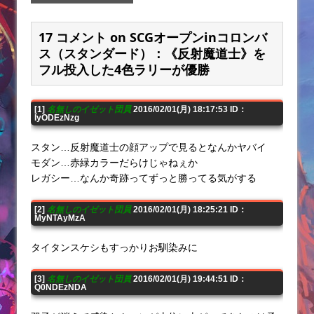
17 コメント on SCGオープンinコロンバ
ス（スタンダード）：《反射魔道士》を
フル投入した4色ラリーが優勝
[1]
名無しのイゼット団員
2016/02/01(月) 18:17:53 ID：
IyODEzNzg
スタン…反射魔道士の顔アップで見るとなんかヤバイ
モダン…赤緑カラーだらけじゃねぇか
レガシー…なんか奇跡ってずっと勝ってる気がする
[2]
名無しのイゼット団員
2016/02/01(月) 18:25:21 ID：
MyNTAyMzA
タイタンスケシもすっかりお馴染みに
[3]
名無しのイゼット団員
2016/02/01(月) 19:44:51 ID：
Q0NDEzNDA