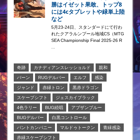
勝はイゼット果敢、トップ8
には4cタブレットや緑単上陸
など
5月23-24日、スタンダードにて行わ
れたクアラルンプール地域CS（MTG
SEA Championship Final 2025-26 R
...
奇跡
カナディアンスレッショルド
親和
バーン
RUGデルバー
エルフ
感染
ジャンド
赤緑トロン
黒赤ドラゴン
スケープシフト
ジェスカイブラック
4色ラリー
BUG続唱
アブザンブルー
BUGデルバー
白黒コントロール
バントカンパニー
マルドゥトークン
青緑感染
赤緑スケープシフト