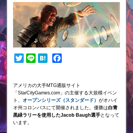
T
Li
H
F
w
n
at
a
itt
e
e
c
er
n
e
アメリカの大手MTG通販サイト
「StarCityGames.com」の主催する大規模イベン
a
b
ト、
オープンシリーズ（スタンダード）
がオハイ
o
オ州コロンバスにて開催されました。優勝は
白青
o
黒緑ラリーを使用したJacob Baugh選手
となって
k
います。