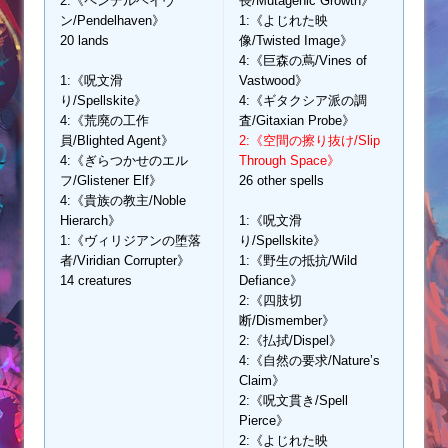
2:《ペンデルヘイヴ
長/Mutagenic Growth》
ン/Pendelhaven》
1:《よじれた映
20 lands
像/Twisted Image》
4:《巨森の蔦/Vines of
1:《呪文滑
Vastwood》
り/Spellskite》
4:《ギタクシア派の調
4:《荒廃の工作
査/Gitaxian Probe》
員/Blighted Agent》
2:《空間の擦り抜け/Slip
4:《ぎらつかせのエル
Through Space》
フ/Glistener Elf》
26 other spells
4:《貴族の教主/Noble
Hierarch》
1:《呪文滑
1:《ヴィリジアンの堕落
り/Spellskite》
者/Viridian Corrupter》
1:《野生の抵抗/Wild
14 creatures
Defiance》
2:《四肢切
断/Dismember》
2:《払拭/Dispel》
4:《自然の要求/Nature’s
Claim》
2:《呪文貫き/Spell
Pierce》
2:《よじれた映