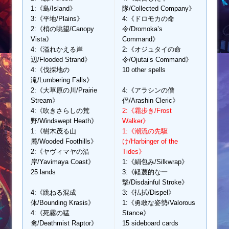
1:《島/Island》
隊/Collected Company》
3:《平地/Plains》
4:《ドロモカの命
2:《梢の眺望/Canopy
令/Dromoka’s
Vista》
Command》
4:《溢れかえる岸
2:《オジュタイの命
辺/Flooded Strand》
令/Ojutai’s Command》
4:《伐採地の
10 other spells
滝/Lumbering Falls》
2:《大草原の川/Prairie
4:《アラシンの僧
Stream》
侶/Arashin Cleric》
4:《吹きさらしの荒
2:《霜歩き/Frost
野/Windswept Heath》
Walker》
1:《樹木茂る山
1:《潮流の先駆
麓/Wooded Foothills》
け/Harbinger of the
2:《ヤヴィマヤの沿
Tides》
岸/Yavimaya Coast》
1:《絹包み/Silkwrap》
25 lands
3:《軽蔑的な一
撃/Disdainful Stroke》
4:《跳ねる混成
3:《払拭/Dispel》
体/Bounding Krasis》
1:《勇敢な姿勢/Valorous
4:《死霧の猛
Stance》
禽/Deathmist Raptor》
15 sideboard cards