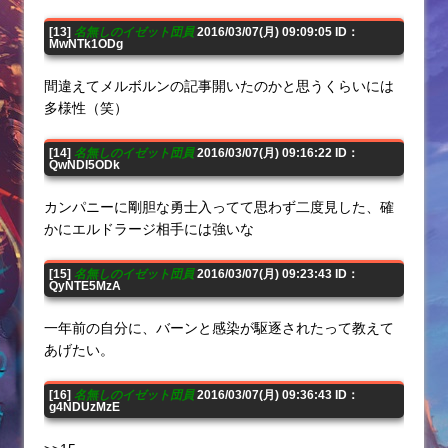
[13]
名無しのイゼット団員
2016/03/07(月) 09:09:05 ID：
MwNTk1ODg
間違えてメルボルンの記事開いたのかと思うくらいには
多様性（笑）
[14]
名無しのイゼット団員
2016/03/07(月) 09:16:22 ID：
QwNDI5ODk
カンパニーに剛胆な勇士入ってて思わず二度見した、確
かにエルドラージ相手には強いな
[15]
名無しのイゼット団員
2016/03/07(月) 09:23:43 ID：
QyNTE5MzA
一年前の自分に、バーンと感染が駆逐されたって教えて
あげたい。
[16]
名無しのイゼット団員
2016/03/07(月) 09:36:43 ID：
g4NDUzMzE