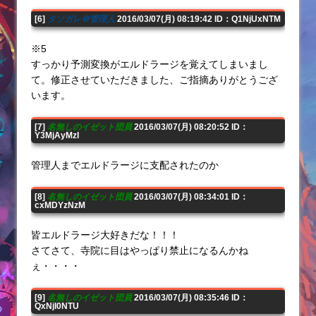
[6]
タソガレ＠管理人
2016/03/07(月) 08:19:42 ID：Q1NjUxNTM
※5
すっかり予測変換がエルドラージを覚えてしまいまし
て。修正させていただきました、ご指摘ありがとうござ
います。
[7]
名無しのイゼット団員
2016/03/07(月) 08:20:52 ID：
Y3MjAyMzI
管理人までエルドラージに支配されたのか
[8]
名無しのイゼット団員
2016/03/07(月) 08:34:01 ID：
cxMDYzNzM
皆エルドラージ大好きだな！！！
さてさて、寺院に目はやっぱり禁止になるんかね
ぇ・・・・
[9]
名無しのイゼット団員
2016/03/07(月) 08:35:46 ID：
QxNjI0NTU