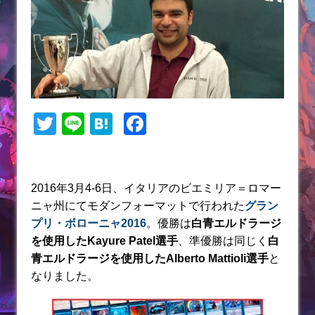
T
Li
H
F
w
n
at
a
itt
e
e
c
er
n
e
2016年3月4-6日、イタリアのビエミリア＝ロマー
ニャ州にてモダンフォーマットで行われた
グラン
a
b
プリ・ボローニャ2016
。優勝は
白青エルドラージ
o
を使用したKayure Patel選手
、準優勝は同じく
白
o
青エルドラージを使用したAlberto Mattioli
選手
と
k
なりました。