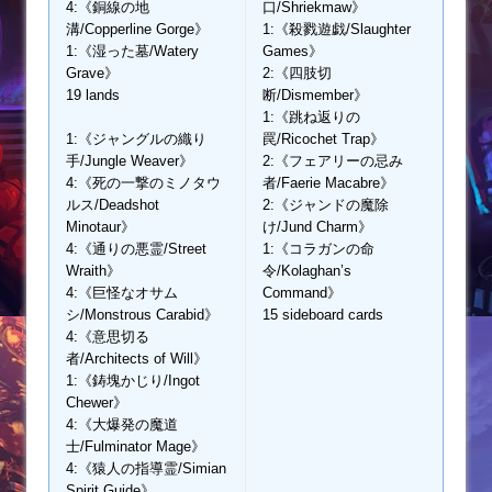
4:《銅線の地
口/Shriekmaw》
溝/Copperline Gorge》
1:《殺戮遊戯/Slaughter
1:《湿った墓/Watery
Games》
Grave》
2:《四肢切
19 lands
断/Dismember》
1:《跳ね返りの
1:《ジャングルの織り
罠/Ricochet Trap》
手/Jungle Weaver》
2:《フェアリーの忌み
4:《死の一撃のミノタウ
者/Faerie Macabre》
ルス/Deadshot
2:《ジャンドの魔除
Minotaur》
け/Jund Charm》
4:《通りの悪霊/Street
1:《コラガンの命
Wraith》
令/Kolaghan’s
4:《巨怪なオサム
Command》
シ/Monstrous Carabid》
15 sideboard cards
4:《意思切る
者/Architects of Will》
1:《鋳塊かじり/Ingot
Chewer》
4:《大爆発の魔道
士/Fulminator Mage》
4:《猿人の指導霊/Simian
Spirit Guide》