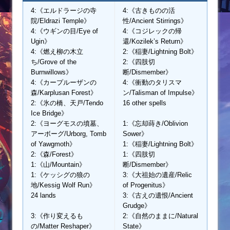
4:《エルドラージの寺
4:《古きものの活
院/Eldrazi Temple》
性/Ancient Stirrings》
4:《ウギンの目/Eye of
4:《コジレックの帰
Ugin》
還/Kozilek’s Return》
4:《燃え柳の木立
2:《稲妻/Lightning Bolt》
ち/Grove of the
2:《四肢切
Burnwillows》
断/Dismember》
4:《カープルーザンの
4:《衝動のタリスマ
森/Karplusan Forest》
ン/Talisman of Impulse》
2:《氷の橋、天戸/Tendo
16 other spells
Ice Bridge》
2:《ヨーグモスの墳墓、
1:《忘却蒔き/Oblivion
アーボーグ/Urborg, Tomb
Sower》
of Yawgmoth》
1:《稲妻/Lightning Bolt》
2:《森/Forest》
1:《四肢切
1:《山/Mountain》
断/Dismember》
1:《ケッシグの狼の
3:《大祖始の遺産/Relic
地/Kessig Wolf Run》
of Progenitus》
24 lands
3:《古えの遺恨/Ancient
Grudge》
3:《作り変えるも
2:《自然のままに/Natural
の/Matter Reshaper》
State》