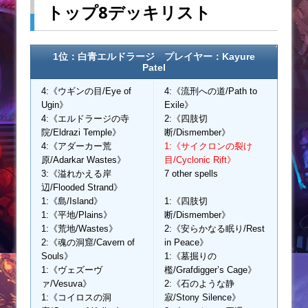
トップ8デッキリスト
1位：白青エルドラージ プレイヤー：Kayure
Patel
4:《ウギンの目/Eye of
4:《流刑への道/Path to
Ugin》
Exile》
4:《エルドラージの寺
2:《四肢切
院/Eldrazi Temple》
断/Dismember》
4:《アダーカー荒
1:《サイクロンの裂け
原/Adarkar Wastes》
目/Cyclonic Rift》
3:《溢れかえる岸
7 other spells
辺/Flooded Strand》
1:《島/Island》
1:《四肢切
1:《平地/Plains》
断/Dismember》
1:《荒地/Wastes》
2:《安らかなる眠り/Rest
2:《魂の洞窟/Cavern of
in Peace》
Souls》
1:《墓掘りの
1:《ヴェズーヴ
檻/Grafdigger’s Cage》
ァ/Vesuva》
2:《石のような静
1:《コイロスの洞
寂/Stony Silence》