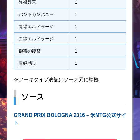
隆盛昇天
1
バントカンパニー
1
青緑エルドラージ
1
白緑エルドラージ
1
御霊の復讐
1
青緑感染
1
※アーキタイプ表記はソース元に準拠
ソース
GRAND PRIX BOLOGNA 2016 – 米MTG公式サイ
ト