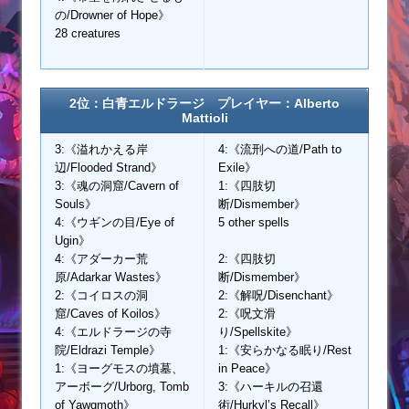
の/Drowner of Hope》
28 creatures
2位：白青エルドラージ プレイヤー：Alberto
Mattioli
3:《溢れかえる岸
4:《流刑への道/Path to
辺/Flooded Strand》
Exile》
3:《魂の洞窟/Cavern of
1:《四肢切
Souls》
断/Dismember》
4:《ウギンの目/Eye of
5 other spells
Ugin》
4:《アダーカー荒
2:《四肢切
原/Adarkar Wastes》
断/Dismember》
2:《コイロスの洞
2:《解呪/Disenchant》
窟/Caves of Koilos》
2:《呪文滑
4:《エルドラージの寺
り/Spellskite》
院/Eldrazi Temple》
1:《安らかなる眠り/Rest
1:《ヨーグモスの墳墓、
in Peace》
アーボーグ/Urborg, Tomb
3:《ハーキルの召還
of Yawgmoth》
術/Hurkyl’s Recall》