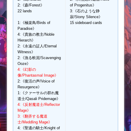
2:《森/Forest》
of Progenitus》
22 lands
3:《石のような静
寂/Stony Silence》
1:《極楽鳥/Birds of
15 sideboard cards
Paradise》
4:《貴族の教主/Noble
Hierarch》
2:《永遠の証人/Eternal
Witness》
2:《漁る軟泥/Scavenging
Ooze》
4:《幻影の
像/Phantasmal Image》
2:《復活の声/Voice of
Resurgence》
1:《クァーサルの群れ魔
道士/Qasali Pridemage》
4:《反射魔道士/Reflector
Mage》
3:《翻弄する魔道
士/Meddling Mage》
4:《聖遺の騎士/Knight of