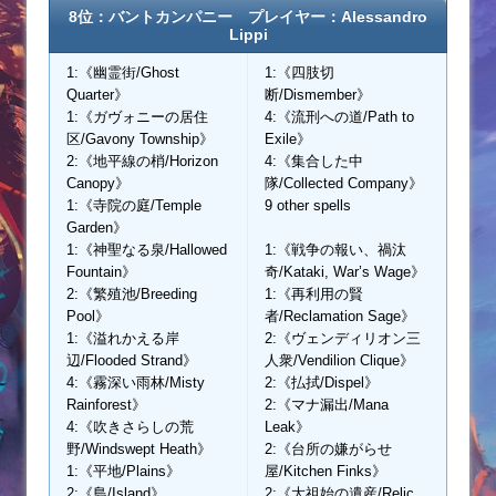
8位：バントカンパニー プレイヤー：Alessandro
Lippi
1:《幽霊街/Ghost
1:《四肢切
Quarter》
断/Dismember》
1:《ガヴォニーの居住
4:《流刑への道/Path to
区/Gavony Township》
Exile》
2:《地平線の梢/Horizon
4:《集合した中
Canopy》
隊/Collected Company》
1:《寺院の庭/Temple
9 other spells
Garden》
1:《神聖なる泉/Hallowed
1:《戦争の報い、禍汰
Fountain》
奇/Kataki, War’s Wage》
2:《繁殖池/Breeding
1:《再利用の賢
Pool》
者/Reclamation Sage》
1:《溢れかえる岸
2:《ヴェンディリオン三
辺/Flooded Strand》
人衆/Vendilion Clique》
4:《霧深い雨林/Misty
2:《払拭/Dispel》
Rainforest》
2:《マナ漏出/Mana
4:《吹きさらしの荒
Leak》
野/Windswept Heath》
2:《台所の嫌がらせ
1:《平地/Plains》
屋/Kitchen Finks》
2:《島/Island》
2:《大祖始の遺産/Relic