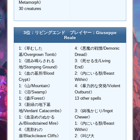
Metamorph》
30 creatures
3位：リビングエンド プレイヤー：Giuseppe
Reale
1:《草むした
4:《悪魔の戦慄/Demonic
墓/Overgrown Tomb》
Dread》
1:《踏み鳴らされる
3:《死せる生/Living
地/Stomping Ground》
End》
1:《血の墓所/Blood
2:《内にいる獣/Beast
Crypt》
Within》
1:《山/Mountain》
4:《暴力的な突発/Violent
1:《沼/Swamp》
Outburst》
1:《森/Forest》
13 other spells
3:《新緑の地下墓
地/Verdant Catacombs》
3:《鋳塊かじり/Ingot
1:《血染めのぬかる
Chewer》
み/Bloodstained Mire》
1:《内にいる獣/Beast
4:《黒割れの
Within》
崖/Blackcleave Cliffs》
2:《叫び大