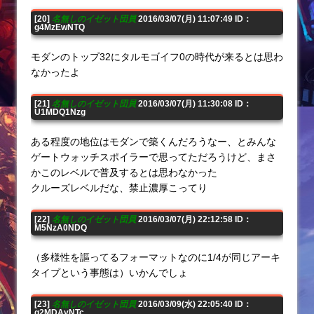
[20]
名無しのイゼット団員
2016/03/07(月) 11:07:49 ID：
g4MzEwNTQ
モダンのトップ32にタルモゴイフ0の時代が来るとは思わ
なかったよ
[21]
名無しのイゼット団員
2016/03/07(月) 11:30:08 ID：
U1MDQ1Nzg
ある程度の地位はモダンで築くんだろうなー、とみんな
ゲートウォッチスポイラーで思ってただろうけど、まさ
かこのレベルで普及するとは思わなかった
クルーズレベルだな、禁止濃厚こってり
[22]
名無しのイゼット団員
2016/03/07(月) 22:12:58 ID：
M5NzA0NDQ
（多様性を謳ってるフォーマットなのに1/4が同じアーキ
タイプという事態は）いかんでしょ
[23]
名無しのイゼット団員
2016/03/09(水) 22:05:40 ID：
g2MDAyNTc