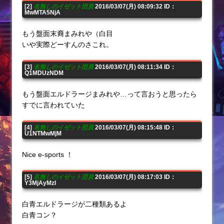
[2]
名無しのイゼット団員
2016/03/07(月) 08:09:32 ID：
MwMTA5NjA
もう盤面末裔まみれや（白目
いや実際どーすんのさこれ。
[3]
名無しのイゼット団員
2016/03/07(月) 08:11:34 ID：
Q1MDUzNDM
もう盤面エルドラージまみれや…って言おうと思ったら
すでに言われていた
[4]
名無しのイゼット団員
2016/03/07(月) 08:15:48 ID：
U1NTMwMjM
Nice e-sports ！
[5]
名無しのイゼット団員
2016/03/07(月) 08:17:03 ID：
Y3MjAyMzI
白青エルドラージが二種類あるよ
白青コン？