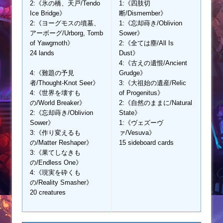
2:《氷の橋、天戸/Tendo
1:《四肢切
Ice Bridge》
断/Dismember》
2:《ヨーグモスの墳墓、
1:《忘却蒔き/Oblivion
アーボーグ/Urborg, Tomb
Sower》
of Yawgmoth》
2:《全ては塵/All Is
24 lands
Dust》
4:《古えの遺恨/Ancient
4:《難題の予見
Grudge》
者/Thought-Knot Seer》
3:《大祖始の遺産/Relic
4:《世界を壊すも
of Progenitus》
の/World Breaker》
2:《自然のままに/Natural
2:《忘却蒔き/Oblivion
State》
Sower》
1:《ヴェズーヴ
3:《作り変えるも
ァ/Vesuva》
の/Matter Reshaper》
15 sideboard cards
3:《果てしなきも
の/Endless One》
4:《現実を砕くも
の/Reality Smasher》
20 creatures