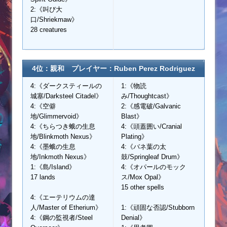
2:《叫び大
口/Shriekmaw》
28 creatures
4位：親和 プレイヤー：Ruben Perez Rodriguez
4:《ダークスティールの
1:《物読
城塞/Darksteel Citadel》
み/Thoughtcast》
4:《空僻
2:《感電破/Galvanic
地/Glimmervoid》
Blast》
4:《ちらつき蛾の生息
4:《頭蓋囲い/Cranial
地/Blinkmoth Nexus》
Plating》
4:《墨蛾の生息
4:《バネ葉の太
地/Inkmoth Nexus》
鼓/Springleaf Drum》
1:《島/Island》
4:《オパールのモック
17 lands
ス/Mox Opal》
15 other spells
4:《エーテリウムの達
人/Master of Etherium》
1:《頑固な否認/Stubborn
4:《鋼の監視者/Steel
Denial》