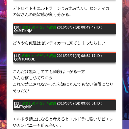
デトロイトもエルドラージまみれみたい。ゼンディカー
の皆さんの絶望感が良く分かる。
[10]
名無しのイゼット団員
2016/03/07(月) 08:49:47 ID：
Q4MTIxNjA
どうやら俺達はゼンディカーに来てしまったらしい
[11]
名無しのイゼット団員
2016/03/07(月) 08:54:17 ID：
Q0NTU4ODE
こんだけ無双してても値段は下がる一方
みんな察し杉てワロタ
これで禁止されなかったら逆にとんでもない値段になり
そうだが
[12]
名無しのイゼット団員
2016/03/07(月) 09:00:51 ID：
I0MTAyNjY
エルドラ禁止になると考えるとエルドラに強いリビエン
やカンパニーも組み辛い…