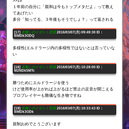
>>15
１年前の自分に「親和は今もトップメタだよ」って教え
てあげたい
多分「知ってる、３年後もそうでしょ？」って返される
[17]
名無しのイゼット団員
2016/03/07(月) 09:49:30 ID：
I0MDk3ODQ
多様性(エルドラージ内の多様性ではないとは言っていな
い
[18]
名無しのイゼット団員
2016/03/07(月) 10:28:00 ID：
M2NDk5MTc
勝つためにエルドラージを使う
けど使用率が上がれば上がるほど禁止の足音が聞こえる
プロプレイヤーも難儀な生き物ですね
[19]
名無しのイゼット団員
2016/03/07(月) 10:33:43 ID：
I0MDk3ODk
規制おめでとうございます