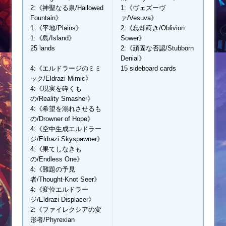
2:《神聖なる泉/Hallowed
1:《ヴェズーヴ
Fountain》
ァ/Vesuva》
1:《平地/Plains》
2:《忘却蒔き/Oblivion
1:《島/Island》
Sower》
25 lands
2:《頑固な否認/Stubborn
Denial》
4:《エルドラージのミミ
15 sideboard cards
ック/Eldrazi Mimic》
4:《現実を砕くも
の/Reality Smasher》
4:《希望を溺れさせるも
の/Drowner of Hope》
4:《空中生成エルドラー
ジ/Eldrazi Skyspawner》
4:《果てしなきも
の/Endless One》
4:《難題の予見
者/Thought-Knot Seer》
4:《変位エルドラー
ジ/Eldrazi Displacer》
2:《ファイレクシアの変
形者/Phyrexian