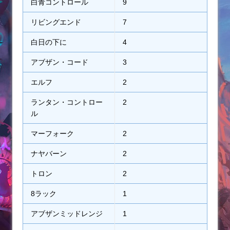
白青コントロール
9
リビングエンド
7
白日の下に
4
アブザン・コード
3
エルフ
2
ランタン・コントロー
2
ル
マーフォーク
2
ナヤバーン
2
トロン
2
8ラック
1
アブザンミッドレンジ
1