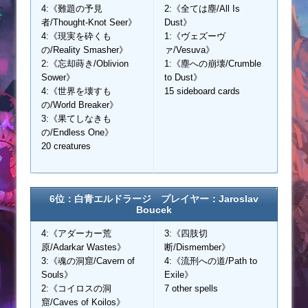
4:《難題の予見
2:《全ては塵/All Is
者/Thought-Knot Seer》
Dust》
4:《現実を砕くも
1:《ヴェズーヴ
の/Reality Smasher》
ァ/Vesuva》
2:《忘却蒔き/Oblivion
1:《塵への崩壊/Crumble
Sower》
to Dust》
4:《世界を壊すも
15 sideboard cards
の/World Breaker》
3:《果てしなきも
の/Endless One》
20 creatures
6位：白青エルドラージ プレイヤー：Jaroslav
Boucek
4:《アダーカー荒
3:《四肢切
原/Adarkar Wastes》
断/Dismember》
3:《魂の洞窟/Cavern of
4:《流刑への道/Path to
Souls》
Exile》
2:《コイロスの洞
7 other spells
窟/Caves of Koilos》