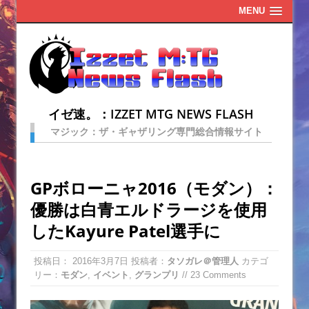
MENU
イゼ速。：IZZET MTG NEWS FLASH
マジック：ザ・ギャザリング専門総合情報サイト
GPボローニャ2016（モダン）：
優勝は白青エルドラージを使用
したKayure Patel選手に
投稿日：
2016年3月7日
投稿者：
タソガレ＠管理人
カテゴ
リー：
モダン
,
イベント
,
グランプリ
// 23 Comments