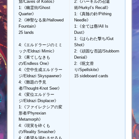
窟/Caves of Koilos》
2:《ハーキルの召還
1:《幽霊街/Ghost
術/Hurkyl’s Recall》
Quarter》
1:《真髄の針/Pithing
2:《神聖なる泉/Hallowed
Needle》
Fountain》
1:《全ては塵/All Is
25 lands
Dust》
1:《はらわた撃ち/Gut
4:《エルドラージのミミ
Shot》
ック/Eldrazi Mimic》
2:《頑固な否認/Stubborn
3:《果てしなきも
Denial》
の/Endless One》
2:《呪文滑
4:《空中生成エルドラー
り/Spellskite》
ジ/Eldrazi Skyspawner》
15 sideboard cards
4:《難題の予見
者/Thought-Knot Seer》
4:《変位エルドラー
ジ/Eldrazi Displacer》
1:《ファイレクシアの変
形者/Phyrexian
Metamorph》
4:《現実を砕くも
の/Reality Smasher》
4:《希望を溺れさせるも