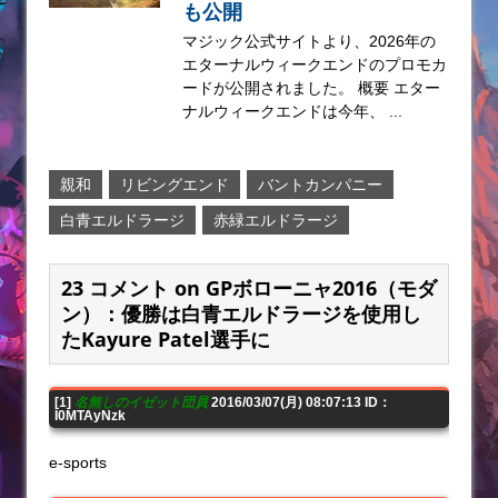
も公開
マジック公式サイトより、2026年の
エターナルウィークエンドのプロモカ
ードが公開されました。 概要 エター
ナルウィークエンドは今年、 ...
親和
リビングエンド
バントカンパニー
白青エルドラージ
赤緑エルドラージ
23 コメント on GPボローニャ2016（モダ
ン）：優勝は白青エルドラージを使用し
たKayure Patel選手に
[1]
名無しのイゼット団員
2016/03/07(月) 08:07:13 ID：
I0MTAyNzk
e-sports