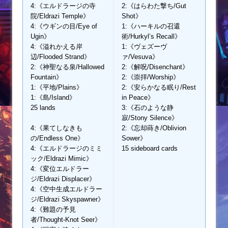
4:《エルドラージの寺
2:《はらわた撃ち/Gut
院/Eldrazi Temple》
Shot》
4:《ウギンの目/Eye of
1:《ハーキルの召還
Ugin》
術/Hurkyl’s Recall》
4:《溢れかえる岸
1:《ヴェズーヴ
辺/Flooded Strand》
ァ/Vesuva》
2:《神聖なる泉/Hallowed
2:《解呪/Disenchant》
Fountain》
2:《崇拝/Worship》
1:《平地/Plains》
2:《安らかなる眠り/Rest
1:《島/Island》
in Peace》
25 lands
3:《石のような静
寂/Stony Silence》
4:《果てしなきも
2:《忘却蒔き/Oblivion
の/Endless One》
Sower》
4:《エルドラージのミミ
15 sideboard cards
ック/Eldrazi Mimic》
4:《変位エルドラー
ジ/Eldrazi Displacer》
4:《空中生成エルドラー
ジ/Eldrazi Skyspawner》
4:《難題の予見
者/Thought-Knot Seer》