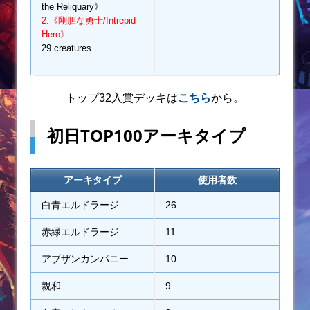
the Reliquary》
2:《剛胆な勇士/Intrepid
Hero》
29 creatures
トップ32入賞デッキは
こちら
から。
初日TOP100アーキタイプ
アーキタイプ
使用者数
白青エルドラージ
26
赤緑エルドラージ
11
アブザンカンパニー
10
親和
9