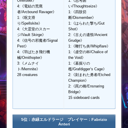
Overseer》
1:《思考囲
4:《電結の荒廃
い/Thoughtseize》
者/Arcbound Ravager》
1:《四肢切
1:《呪文滑
断/Dismember》
り/Spellskite》
1:《はらわた撃ち/Gut
4:《大霊堂のスカー
Shot》
ジ/Vault Skirge》
2:《古えの遺恨/Ancient
4:《信号の邪魔者/Signal
Grudge》
Pest》
1:《鞭打ち炎/Whipflare》
4:《羽ばたき飛行機
1:《虚空の杯/Chalice of
械/Ornithopter》
the Void》
3:《メムナイ
1:《墓掘りの
ト/Memnite》
檻/Grafdigger’s Cage》
28 creatures
2:《刻まれた勇者/Etched
Champion》
2:《罠の橋/Ensnaring
Bridge》
15 sideboard cards
5位：赤緑エルドラージ プレイヤー：Fabrizio
Anteri