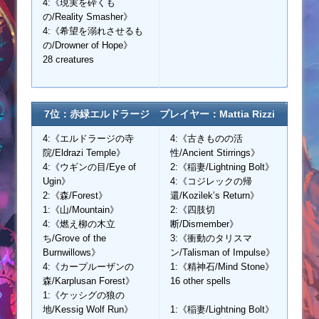
4:《現実を砕くも
の/Reality Smasher》
4:《希望を溺れさせるも
の/Drowner of Hope》
28 creatures
7位：赤緑エルドラージ プレイヤー：Mattia Rizzi
4:《エルドラージの寺
4:《古きものの活
院/Eldrazi Temple》
性/Ancient Stirrings》
4:《ウギンの目/Eye of
2:《稲妻/Lightning Bolt》
Ugin》
4:《コジレックの帰
2:《森/Forest》
還/Kozilek’s Return》
1:《山/Mountain》
2:《四肢切
4:《燃え柳の木立
断/Dismember》
ち/Grove of the
3:《衝動のタリスマ
Burnwillows》
ン/Talisman of Impulse》
4:《カープルーザンの
1:《精神石/Mind Stone》
森/Karplusan Forest》
16 other spells
1:《ケッシグの狼の
地/Kessig Wolf Run》
1:《稲妻/Lightning Bolt》