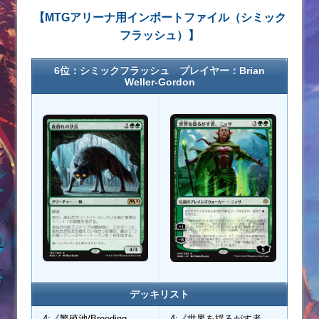
【MTGアリーナ用インポートファイル（シミック
フラッシュ）】
6位：シミックフラッシュ プレイヤー：Brian
Weller-Gordon
デッキリスト
4:《繁殖池/Breeding
4:《世界を揺るがす者、