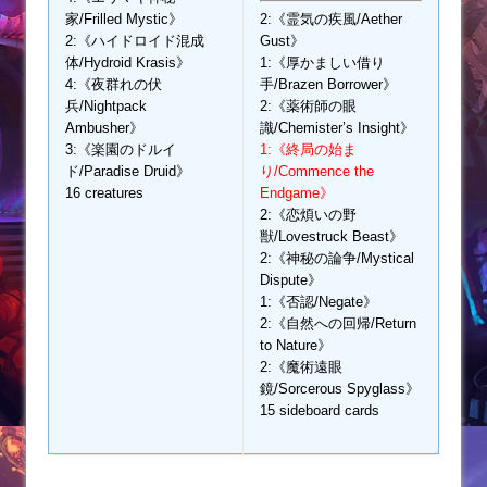
家/Frilled Mystic》
2:《霊気の疾風/Aether
2:《ハイドロイド混成
Gust》
体/Hydroid Krasis》
1:《厚かましい借り
4:《夜群れの伏
手/Brazen Borrower》
兵/Nightpack
2:《薬術師の眼
Ambusher》
識/Chemister’s Insight》
3:《楽園のドルイ
1:《終局の始ま
ド/Paradise Druid》
り/Commence the
16 creatures
Endgame》
2:《恋煩いの野
獣/Lovestruck Beast》
2:《神秘の論争/Mystical
Dispute》
1:《否認/Negate》
2:《自然への回帰/Return
to Nature》
2:《魔術遠眼
鏡/Sorcerous Spyglass》
15 sideboard cards