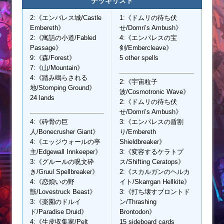
デッキリスト
2:《エンバレス城/Castle
1:《ドムリの待ち伏
Embereth》
せ/Domri’s Ambush》
2:《寓話の小道/Fabled
4:《エンバレスの宝
Passage》
剣/Embercleave》
9:《森/Forest》
5 other spells
7:《山/Mountain》
4:《踏み鳴らされる
2:《宇宙粒子
地/Stomping Ground》
波/Cosmotronic Wave》
24 lands
2:《ドムリの待ち伏
せ/Domri’s Ambush》
4:《砕骨の巨
3:《エンバレスの盾割
人/Bonecrusher Giant》
り/Embereth
4:《エッジウォールの亭
Shieldbreaker》
主/Edgewall Innkeeper》
3:《変容するケラトプ
3:《グルールの呪文砕
ス/Shifting Ceratops》
き/Gruul Spellbreaker》
2:《スカルガンのヘルカ
4:《恋煩いの野
イト/Skarrgan Hellkite》
獣/Lovestruck Beast》
3:《打ち壊すブロントド
3:《楽園のドルイ
ン/Thrashing
ド/Paradise Druid》
Brontodon》
4:《生皮収集家/Pelt
15 sideboard cards