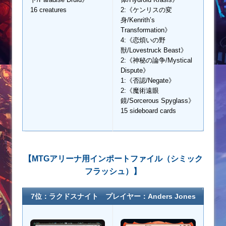
16 creatures
2:《ケンリスの変
身/Kenrith’s
Transformation》
4:《恋煩いの野
獣/Lovestruck Beast》
2:《神秘の論争/Mystical
Dispute》
1:《否認/Negate》
2:《魔術遠眼
鏡/Sorcerous Spyglass》
15 sideboard cards
【MTGアリーナ用インポートファイル（シミック
フラッシュ）】
7位：ラクドスナイト プレイヤー：Anders Jones