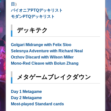
日
）
パイオニアPTQデッキリスト
モダンPTQデッキリスト
デッキテク
Golgari Midrange with Felix Sloo
Selesnya Adventure with Richard Neal
Orzhov Discard with Wilson Miller
Mono-Red Cleave with Bolun Zhang
メタゲームブレイクダウン
Day 1 Metagame
Day 2 Metagame
Most-played Standard cards