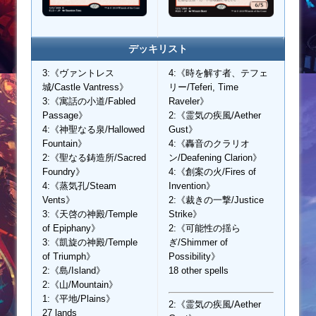
デッキリスト
3:《ヴァントレス
4:《時を解す者、テフェ
城/Castle Vantress》
リー/Teferi, Time
3:《寓話の小道/Fabled
Raveler》
Passage》
2:《霊気の疾風/Aether
4:《神聖なる泉/Hallowed
Gust》
Fountain》
4:《轟音のクラリオ
2:《聖なる鋳造所/Sacred
ン/Deafening Clarion》
Foundry》
4:《創案の火/Fires of
4:《蒸気孔/Steam
Invention》
Vents》
2:《裁きの一撃/Justice
3:《天啓の神殿/Temple
Strike》
of Epiphany》
2:《可能性の揺ら
3:《凱旋の神殿/Temple
ぎ/Shimmer of
of Triumph》
Possibility》
2:《島/Island》
18 other spells
2:《山/Mountain》
1:《平地/Plains》
2:《霊気の疾風/Aether
27 lands