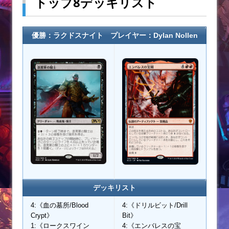
トップ8デッキリスト
優勝：ラクドスナイト プレイヤー：Dylan Nollen
デッキリスト
4:《血の墓所/Blood
4:《ドリルビット/Drill
Crypt》
Bit》
1:《ロークスワイン
4:《エンバレスの宝