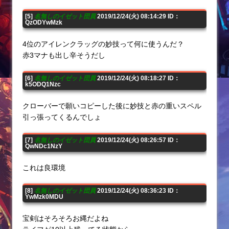
[5]
名無しのイゼット団員
2019/12/24(火) 08:14:29 ID：
QzODYwMzk
4位のアイレンクラッグの妙技って何に使うんだ？
赤3マナも出し辛そうだし
[6]
名無しのイゼット団員
2019/12/24(火) 08:18:27 ID：
k5ODQ1Nzc
クローバーで願いコピーした後に妙技と赤の重いスペル
引っ張ってくるんでしょ
[7]
名無しのイゼット団員
2019/12/24(火) 08:26:57 ID：
QwNDc1NzY
これは良環境
[8]
名無しのイゼット団員
2019/12/24(火) 08:36:23 ID：
YwMzk0MDU
宝剣はそろそろお縄だよね