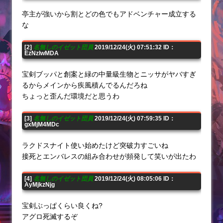
亭主が強いから割とどの色でもアドベンチャー成立する
な
[2]
名無しのイゼット団員
2019/12/24(火) 07:51:32 ID：
EzNzIwMDA
宝剣ブッパと創案と緑の中量級生物とニッサがヤバすぎ
るからメインから疾風積んでるんだろね
ちょっと歪んだ環境だと思うわ
[3]
名無しのイゼット団員
2019/12/24(火) 07:59:35 ID：
gxMjM4MDc
ラクドスナイト使い始めたけど突破力すごいね
接死とエンバレスの組み合わせが頻発して笑いが出たわ
[4]
名無しのイゼット団員
2019/12/24(火) 08:05:06 ID：
AyMjkzNjg
宝剣ぶっぱくらい良くね?
アグロ死滅するぞ