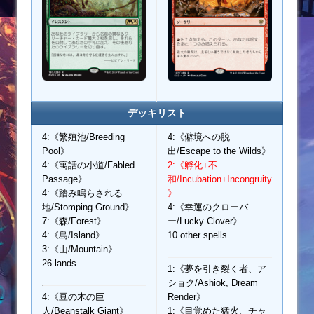
デッキリスト
4:《繁殖池/Breeding
4:《僻境への脱
Pool》
出/Escape to the Wilds》
4:《寓話の小道/Fabled
2:《孵化+不
Passage》
和/Incubation+Incongruity
4:《踏み鳴らされる
》
地/Stomping Ground》
4:《幸運のクローバ
7:《森/Forest》
ー/Lucky Clover》
4:《島/Island》
10 other spells
3:《山/Mountain》
26 lands
1:《夢を引き裂く者、ア
ショク/Ashiok, Dream
4:《豆の木の巨
Render》
人/Beanstalk Giant》
1:《目覚めた猛火、チャ