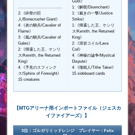
Gust》
1:《解呪/Disenchant》
2:《砕骨の巨
1:《裁きの一撃/Justice
人/Bonecrusher Giant》
Strike》
4:《炎の騎兵/Cavalier of
1:《帰還した王、ケンリ
Flame》
ス/Kenrith, the Returned
3:《風の騎兵/Cavalier of
King》
Gales》
2:《溶岩コイル/Lava
2:《帰還した王、ケンリ
Coil》
ス/Kenrith, the Returned
4:《神秘の論争/Mystical
King》
Dispute》
4:《予見のスフィンク
4:《徴税人/Tithe Taker》
ス/Sphinx of Foresight》
15 sideboard cards
15 creatures
【MTGアリーナ用インポートファイル（ジェスカ
イファイアーズ）】
3位：ゴルガリミッドレンジ プレイヤー：Felix