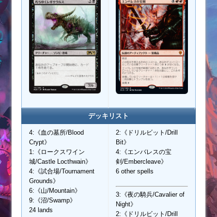
デッキリスト
4:《血の墓所/Blood
2:《ドリルビット/Drill
Crypt》
Bit》
1:《ロークスワイン
4:《エンバレスの宝
城/Castle Locthwain》
剣/Embercleave》
4:《試合場/Tournament
6 other spells
Grounds》
6:《山/Mountain》
3:《夜の騎兵/Cavalier of
9:《沼/Swamp》
Night》
24 lands
2:《ドリルビット/Drill