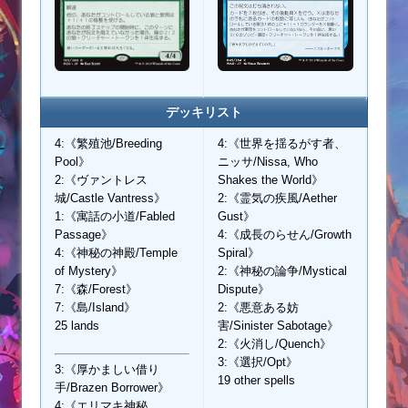
デッキリスト
4:《繁殖池/Breeding
4:《世界を揺るがす者、
Pool》
ニッサ/Nissa, Who
2:《ヴァントレス
Shakes the World》
城/Castle Vantress》
2:《霊気の疾風/Aether
1:《寓話の小道/Fabled
Gust》
Passage》
4:《成長のらせん/Growth
4:《神秘の神殿/Temple
Spiral》
of Mystery》
2:《神秘の論争/Mystical
7:《森/Forest》
Dispute》
7:《島/Island》
2:《悪意ある妨
25 lands
害/Sinister Sabotage》
2:《火消し/Quench》
3:《選択/Opt》
3:《厚かましい借り
19 other spells
手/Brazen Borrower》
4:《エリマキ神秘