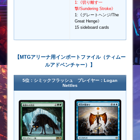
1:《切り離す一
撃/Sundering Stroke》
1:《グレートヘンジ/The
Great Henge》
15 sideboard cards
【MTGアリーナ用インポートファイル（ティムー
ルアドベンチャー）】
5位：シミックフラッシュ プレイヤー：Logan
Nettles