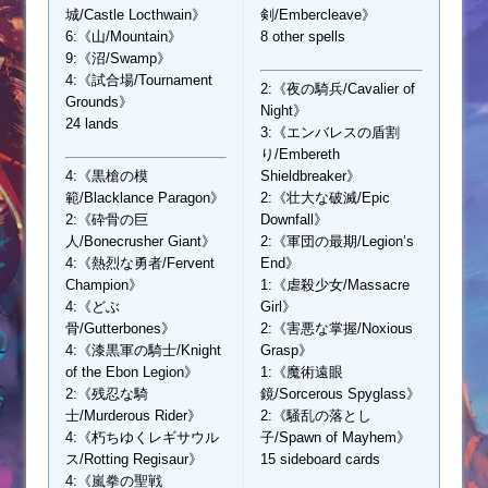
城/Castle Locthwain》
剣/Embercleave》
6:《山/Mountain》
8 other spells
9:《沼/Swamp》
4:《試合場/Tournament
2:《夜の騎兵/Cavalier of
Grounds》
Night》
24 lands
3:《エンバレスの盾割
り/Embereth
4:《黒槍の模
Shieldbreaker》
範/Blacklance Paragon》
2:《壮大な破滅/Epic
2:《砕骨の巨
Downfall》
人/Bonecrusher Giant》
2:《軍団の最期/Legion’s
4:《熱烈な勇者/Fervent
End》
Champion》
1:《虐殺少女/Massacre
4:《どぶ
Girl》
骨/Gutterbones》
2:《害悪な掌握/Noxious
4:《漆黒軍の騎士/Knight
Grasp》
of the Ebon Legion》
1:《魔術遠眼
2:《残忍な騎
鏡/Sorcerous Spyglass》
士/Murderous Rider》
2:《騒乱の落とし
4:《朽ちゆくレギサウル
子/Spawn of Mayhem》
ス/Rotting Regisaur》
15 sideboard cards
4:《嵐拳の聖戦