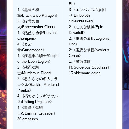
Bit》
4:《黒槍の模
3:《エンバレスの盾割
範/Blacklance Paragon》
り/Embereth
2:《砕骨の巨
Shieldbreaker》
人/Bonecrusher Giant》
2:《壮大な破滅/Epic
4:《熱烈な勇者/Fervent
Downfall》
Champion》
2:《軍団の最期/Legion’s
4:《どぶ
End》
骨/Gutterbones》
2:《害悪な掌握/Noxious
4:《漆黒軍の騎士/Knight
Grasp》
of the Ebon Legion》
1:《魔術遠眼
2:《残忍な騎
鏡/Sorcerous Spyglass》
士/Murderous Rider》
15 sideboard cards
2:《悪ふざけの名人、ラ
ンクル/Rankle, Master of
Pranks》
4:《朽ちゆくレギサウル
ス/Rotting Regisaur》
4:《嵐拳の聖戦
士/Stormfist Crusader》
30 creatures