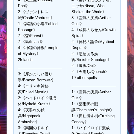
Pool》
ニッサ/Nissa, Who
2:《ヴァントレス
Shakes the World》
城/Castle Vantress》
3:《霊気の疾風/Aether
1:《寓話の小道/Fabled
Gust》
Passage》
4:《成長のらせん/Growth
7:《森/Forest》
Spiral》
7:《島/Island》
2:《神秘の論争/Mystical
4:《神秘の神殿/Temple
Dispute》
of Mystery》
2:《悪意ある妨
25 lands
害/Sinister Sabotage》
2:《選択/Opt》
2:《火消し/Quench》
3:《厚かましい借り
19 other spells
手/Brazen Borrower》
4:《エリマキ神秘
家/Frilled Mystic》
1:《霊気の疾風/Aether
2:《ハイドロイド混成
Gust》
体/Hydroid Krasis》
1:《薬術師の眼
4:《夜群れの伏
識/Chemister’s Insight》
兵/Nightpack
1:《押し潰す梢/Crushing
Ambusher》
Canopy》
3:《楽園のドルイ
1:《ハイドロイド混成
ド/Paradise Druid》
体/Hydroid Krasis》