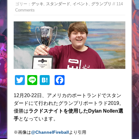
ゴリー：
デッキ
,
スタンダード
,
イベント
,
グランプリ
// 114
Comments
T
Li
H
F
w
n
at
a
12月20-22日、アメリカのポートランドでスタン
itt
e
e
c
ダードにて行われたグランプリポートラド2019。
er
n
e
優勝は
ラクドスナイト
を使用したDylan Nollen選
a
b
手
となっています。
o
※画像は
@ChannelFireball
より引用