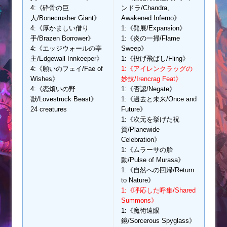
4:《砕骨の巨
ンドラ/Chandra,
人/Bonecrusher Giant》
Awakened Inferno》
4:《厚かましい借り
1:《発展/Expansion》
手/Brazen Borrower》
1:《炎の一掃/Flame
4:《エッジウォールの亭
Sweep》
主/Edgewall Innkeeper》
1:《投げ飛ばし/Fling》
4:《願いのフェイ/Fae of
1:《アイレンクラッグの
Wishes》
妙技/Irencrag Feat》
4:《恋煩いの野
1:《否認/Negate》
獣/Lovestruck Beast》
1:《過去と未来/Once and
24 creatures
Future》
1:《次元を挙げた祝
賀/Planewide
Celebration》
1:《ムラーサの胎
動/Pulse of Murasa》
1:《自然への回帰/Return
to Nature》
1:《呼応した呼集/Shared
Summons》
1:《魔術遠眼
鏡/Sorcerous Spyglass》