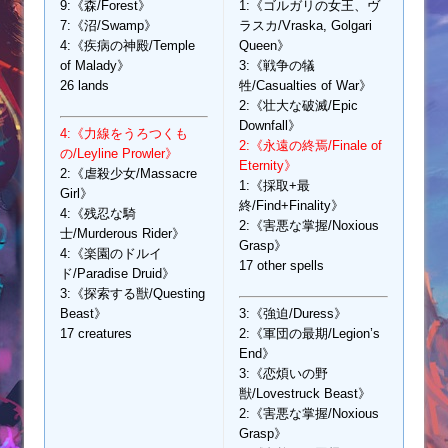
9:《森/Forest》
1:《ゴルガリの女王、ヴ
7:《沼/Swamp》
ラスカ/Vraska, Golgari
4:《疾病の神殿/Temple
Queen》
of Malady》
3:《戦争の犠
26 lands
牲/Casualties of War》
2:《壮大な破滅/Epic
Downfall》
4:《力線をうろつくも
2:《永遠の終焉/Finale of
の/Leyline Prowler》
Eternity》
2:《虐殺少女/Massacre
1:《採取+最
Girl》
終/Find+Finality》
4:《残忍な騎
2:《害悪な掌握/Noxious
士/Murderous Rider》
Grasp》
4:《楽園のドルイ
17 other spells
ド/Paradise Druid》
3:《探索する獣/Questing
Beast》
3:《強迫/Duress》
17 creatures
2:《軍団の最期/Legion’s
End》
3:《恋煩いの野
獣/Lovestruck Beast》
2:《害悪な掌握/Noxious
Grasp》