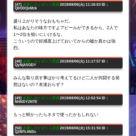
[47]
名無しのイゼット団員
2019/08/06(火) 11:16:03 ID：
Q0ODQxMzk
盛り上がりそうなおもちゃだ。
私はあなたの味方ですよアピールができるから、2人で
1〜2位を狙いにいけるな。
こういうので好感度上げておいてからの嘘か真かは強
烈。
[48]
名無しのイゼット団員
2019/08/06(火) 11:17:57 ID：
QyNjA5ODY
みんな取り戻す事ばかり考えてるけど二人が共闘する発
想はないの？友達おらず？
[49]
名無しのイゼット団員
2019/08/06(火) 12:02:54 ID：
M4NDY2NTE
もっと軽かったらネタで使ったかもしれない
[50]
名無しのイゼット団員
2019/08/06(火) 15:31:50 ID：
Q2MTc4NDc