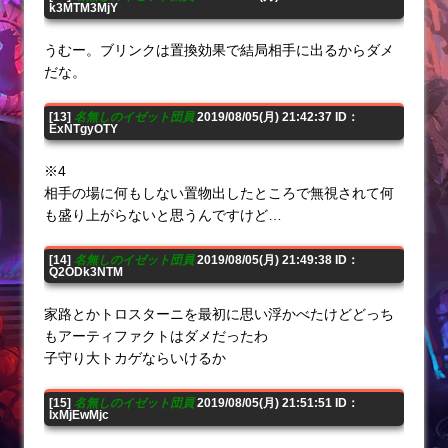
k3MTM3MjY
うむー。ブリンクは置換効果で結局相手に出るからダメ
だな。
[13]
名無しのイゼット団員
2019/08/05(月) 21:42:37 ID：
ExNTgyOTY
※4
相手の場に何もしない置物出したところで無視されて何
も盛り上がらないと思うんですけど…
[14]
名無しのイゼット団員
2019/08/05(月) 21:49:38 ID：
Q2ODk3NTM
家路とかトロスターニを最初に思い浮かべたけどどっち
もアーティファクトはダメだったわ
子守り大トカゲならいけるか
[15]
名無しのイゼット団員
2019/08/05(月) 21:51:51 ID：
IxMjEwMjc