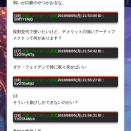
弱いが口癖のやつがおるな。
[16]
名無しのイゼット団員
2019/08/05(月) 21:53:00 ID：
I2MTY1NjQ
役割交代で使いたいけど、デメリットの強いアーティフ
ァクトって何があります？
[17]
名無しのイゼット団員
2019/08/05(月) 21:54:42 ID：
c1OTAyNTg
ダク・フェイデンで雑に取り戻せばいい
[18]
名無しのイゼット団員
2019/08/05(月) 21:55:27 ID：
kyOTEwNjU
13
そういう遊びしかできないのかい？
[19]
名無しのイゼット団員
2019/08/05(月) 21:56:31 ID：
Y3OTA4MzA