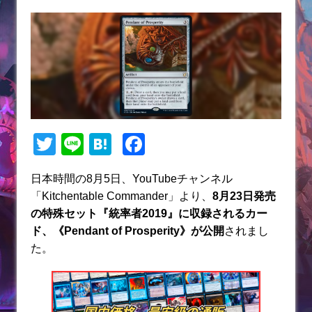
T
Li
H
F
w
n
at
a
日本時間の8月5日、YouTubeチャンネル
itt
e
e
c
「Kitchentable Commander」
より、
8月23日発売
er
n
e
の特殊セット『統率者2019』に収録されるカー
a
b
ド、《Pendant of Prosperity》
が公開
されまし
た。
o
o
k