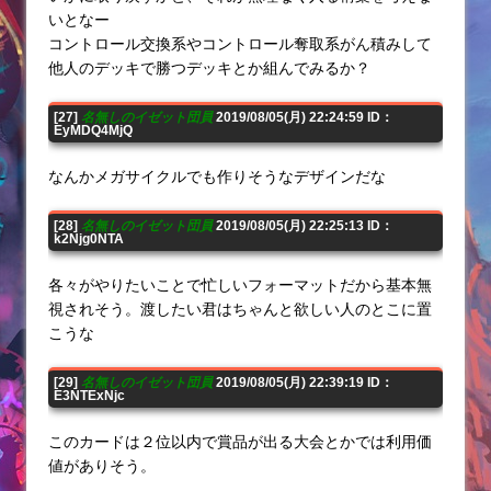
いとなー
コントロール交換系やコントロール奪取系がん積みして
他人のデッキで勝つデッキとか組んでみるか？
[27]
名無しのイゼット団員
2019/08/05(月) 22:24:59 ID：
EyMDQ4MjQ
なんかメガサイクルでも作りそうなデザインだな
[28]
名無しのイゼット団員
2019/08/05(月) 22:25:13 ID：
k2Njg0NTA
各々がやりたいことで忙しいフォーマットだから基本無
視されそう。渡したい君はちゃんと欲しい人のとこに置
こうな
[29]
名無しのイゼット団員
2019/08/05(月) 22:39:19 ID：
E3NTExNjc
このカードは２位以内で賞品が出る大会とかでは利用価
値がありそう。