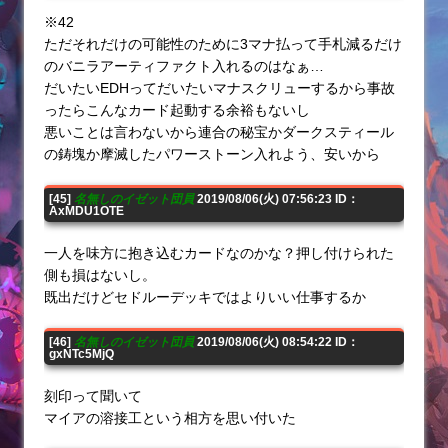
※42
ただそれだけの可能性のために3マナ払って手札減るだけ
のバニラアーティファクト入れるのはなぁ…
だいたいEDHってだいたいマナスクリューするから事故
ったらこんなカード起動する余裕もないし
悪いことは言わないから連合の秘宝かダークスティール
の鋳塊か摩滅したパワーストーン入れよう、安いから
[45]
名無しのイゼット団員
2019/08/06(火) 07:56:23 ID：
AxMDU1OTE
一人を味方に抱き込むカードなのかな？押し付けられた
側も損はないし。
既出だけどセドルーデッキではよりいい仕事するか
[46]
名無しのイゼット団員
2019/08/06(火) 08:54:22 ID：
gxNTc5MjQ
刻印って聞いて
マイアの溶接工という相方を思い付いた