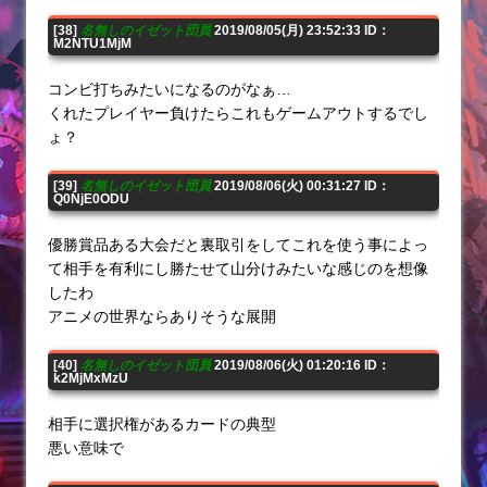
[38]
名無しのイゼット団員
2019/08/05(月) 23:52:33 ID：
M2NTU1MjM
コンビ打ちみたいになるのがなぁ…
くれたプレイヤー負けたらこれもゲームアウトするでし
ょ？
[39]
名無しのイゼット団員
2019/08/06(火) 00:31:27 ID：
Q0NjE0ODU
優勝賞品ある大会だと裏取引をしてこれを使う事によっ
て相手を有利にし勝たせて山分けみたいな感じのを想像
したわ
アニメの世界ならありそうな展開
[40]
名無しのイゼット団員
2019/08/06(火) 01:20:16 ID：
k2MjMxMzU
相手に選択権があるカードの典型
悪い意味で