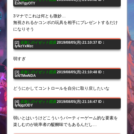
ExNTgyOTY
3マナでこれは何とも微妙…
無視されるかコンボの玩具を相手にプレゼントするだけ
になりそう
[2]
名無しのイゼット団員
2019/08/05(月) 21:10:37 ID：
IyNzYxMzc
弱すぎ
[3]
名無しのイゼット団員
2019/08/05(月) 21:10:48 ID：
IzNTMwNDA
どうにかしてコントロールを自分に取り戻したいな
[4]
名無しのイゼット団員
2019/08/05(月) 21:16:47 ID：
IyNjgzODY
弱いとはいうけどこういうパーティーゲーム的な要素を
楽しむのが統率者の醍醐味でもあるんだし…