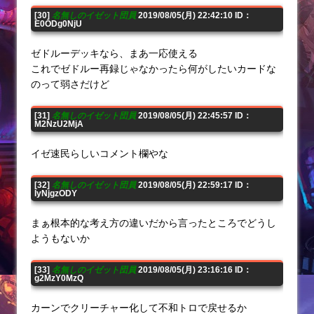
[30]
名無しのイゼット団員
2019/08/05(月) 22:42:10 ID：
E0ODg0NjU
ゼドルーデッキなら、まあ一応使える
これでゼドルー再録じゃなかったら何がしたいカードな
のって弱さだけど
[31]
名無しのイゼット団員
2019/08/05(月) 22:45:57 ID：
M2NzU2MjA
イゼ速民らしいコメント欄やな
[32]
名無しのイゼット団員
2019/08/05(月) 22:59:17 ID：
IyNjgzODY
まぁ根本的な考え方の違いだから言ったところでどうし
ようもないか
[33]
名無しのイゼット団員
2019/08/05(月) 23:16:16 ID：
g2MzY0MzQ
カーンでクリーチャー化して不和トロで戻せるか