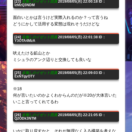
[23]
名無しのイゼット団員
2019/08/05(月) 22:00:18 ID：
IzMzQ3NDM
面白いとかは言うけど実際入れるのか？って言うね
どうにかして活用する変態は現れそうだけどな
[24]
名無しのイゼット団員
2019/08/05(月) 22:01:38 ID：
Y3OTA4MzA
吠えたける鉱山とか
ミシュラのアンク辺りと交換しても良いな
[25]
名無しのイゼット団員
2019/08/05(月) 22:09:03 ID：
ExNTgyOTY
※18
何が言いたいのかよくわからんのだが※20が大体言いた
いこと言ってくれてるわ
[26]
名無しのイゼット団員
2019/08/05(月) 22:21:05 ID：
Q2ODk3NTM
いかに取り戻すかと、それが無理なく入る構築を考えな