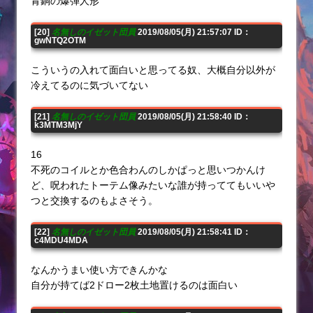
青銅の爆弾人形
[20]
名無しのイゼット団員
2019/08/05(月) 21:57:07 ID：
gwNTQ2OTM
こういうの入れて面白いと思ってる奴、大概自分以外が
冷えてるのに気づいてない
[21]
名無しのイゼット団員
2019/08/05(月) 21:58:40 ID：
k3MTM3MjY
16
不死のコイルとか色合わんのしかぱっと思いつかんけ
ど、呪われたトーテム像みたいな誰が持っててもいいや
つと交換するのもよさそう。
[22]
名無しのイゼット団員
2019/08/05(月) 21:58:41 ID：
c4MDU4MDA
なんかうまい使い方できんかな
自分が持てば2ドロー2枚土地置けるのは面白い