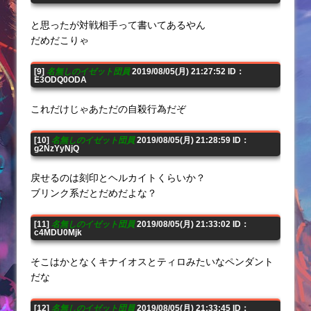
と思ったが対戦相手って書いてあるやん
だめだこりゃ
[9]
名無しのイゼット団員
2019/08/05(月) 21:27:52 ID：
E3ODQ0ODA
これだけじゃあただの自殺行為だぞ
[10]
名無しのイゼット団員
2019/08/05(月) 21:28:59 ID：
g2NzYyNjQ
戻せるのは刻印とヘルカイトくらいか？
ブリンク系だとだめだよな？
[11]
名無しのイゼット団員
2019/08/05(月) 21:33:02 ID：
c4MDU0Mjk
そこはかとなくキナイオスとティロみたいなペンダント
だな
[12]
名無しのイゼット団員
2019/08/05(月) 21:33:45 ID：