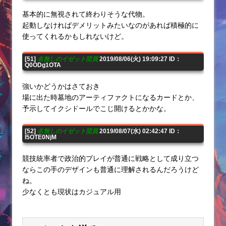
基本的に無視されて終わりそうな代物。
起動しなければデメリットみたいなのがあれば積極的に
使ってくれるかもしれないけど。
[51]
名無しのイゼット団員
2019/08/06(火) 19:09:27 ID：
Q0ODg1OTA
強いかどうかはさておき
場に出た時墓地のアーティファクトになるカードとか、
予示してイクシドールでこじ開けるとかかな。
[52]
名無しのイゼット団員
2019/08/07(水) 02:42:47 ID：
I5OTE0NjM
競技統率者で政治的プレイが普通に戦略として成り立つ
ならこの手のデザインも普通に理解されるんだろうけど
ね。
少なくとも現状はカジュアル用