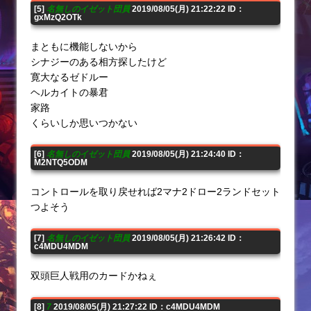
[5]
名無しのイゼット団員
2019/08/05(月) 21:22:22 ID：
gxMzQ2OTk
まともに機能しないから
シナジーのある相方探したけど
寛大なるゼドルー
ヘルカイトの暴君
家路
くらいしか思いつかない
[6]
名無しのイゼット団員
2019/08/05(月) 21:24:40 ID：
M2NTQ5ODM
コントロールを取り戻せれば2マナ2ドロー2ランドセット
つよそう
[7]
名無しのイゼット団員
2019/08/05(月) 21:26:42 ID：
c4MDU4MDM
双頭巨人戦用のカードかねぇ
[8]
7
2019/08/05(月) 21:27:22 ID：c4MDU4MDM