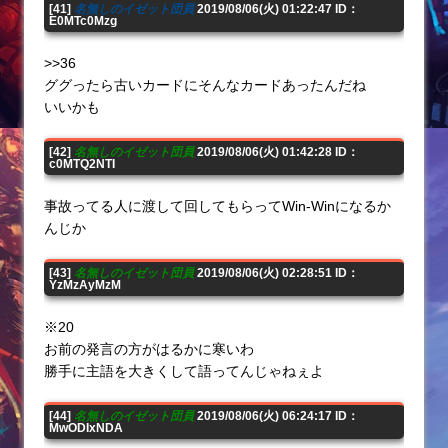
[41]
名無しのイゼット団員
2019/08/06(火) 01:22:47 ID：
E0MTc0Mzg
>>36
ググったら古いカードにそんなカードあったんだね
いいかも
[42]
名無しのイゼット団員
2019/08/06(火) 01:42:28 ID：
c0MTQ2NTI
事故ってる人に渡して回してもらってWin-Winになるか
んじか
[43]
名無しのイゼット団員
2019/08/06(火) 02:28:51 ID：
YzMzAyMzM
※20
お前の発言の方がはるかに寒いわ
勝手に主語を大きくして語ってんじゃねぇよ
[44]
名無しのイゼット団員
2019/08/06(火) 06:24:17 ID：
MwODIxNDA