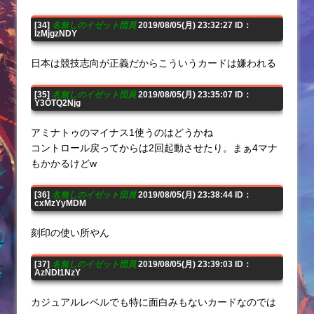
[34]
名無しのイゼット団員
2019/08/05(月) 23:32:27 ID：
IzMjgzNDY
日本は競技志向が正義だからこういうカードは嫌われる
[35]
名無しのイゼット団員
2019/08/05(月) 23:35:07 ID：
Y3OTQ2Njg
アミナトゥのマイナス1使うのはどうかね
コントロール戻ってからは2回起動させたり。まぁ4マナ
もかかるけどw
[36]
名無しのイゼット団員
2019/08/05(月) 23:38:44 ID：
cxMzYyMDM
刻印の使い所やん
[37]
名無しのイゼット団員
2019/08/05(月) 23:39:03 ID：
AzNDI1NzY
カジュアルレベルでも特に面白みもないカードなのでは