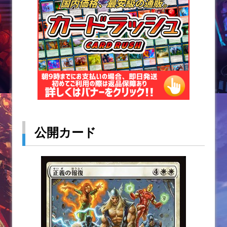
k
公開カード