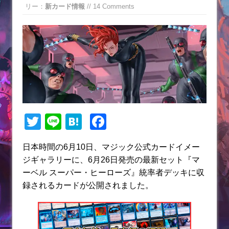
リー：
新カード情報
// 14 Comments
T
Li
H
F
w
n
at
a
日本時間の6月10日、マジック公式カードイメー
itt
e
e
c
ジギャラリーに、6月26日発売の最新セット『マ
er
n
e
ーベル スーパー・ヒーローズ』統率者デッキに収
a
b
録されるカードが公開されました。
o
o