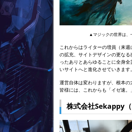
▲マジックの世界は、
これからはライターの増員（来週
の拡充、サイトデザインの更なる
ったありとあらゆることに全身全
いサイトへと進化させていきます
運営自体は変わりますが、根本の
皆様には、これからも「イゼ速。
株式会社Sekapp