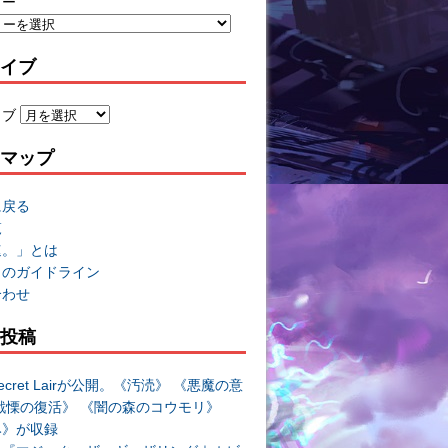
リー
イブ
イブ
マップ
に戻る
覧
速。」とは
トのガイドライン
合わせ
投稿
cret Lairが公開。《汚涜》 《悪魔の意
戦慄の復活》 《闇の森のコウモリ》
み》が収録