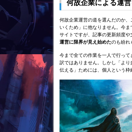
k
何故企業による運営
何故企業運営の道を選んだのか、
いくため」に他なりません。今ま
サイトですが、記事の更新頻度や
運営に限界が見え始めた
のも紛れ
今まで全ての作業を一人で行って
訳ではありません。しかし「より
伝える」ためには、個人という枠