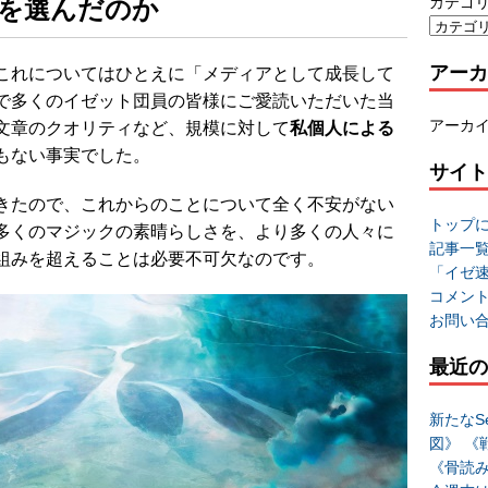
を選んだのか
カテゴ
アーカ
これについてはひとえに「メディアとして成長して
で多くのイゼット団員の皆様にご愛読いただいた当
アーカ
文章のクオリティなど、規模に対して
私個人による
もない事実でした。
サイト
きたので、これからのことについて全く不安がない
トップ
多くのマジックの素晴らしさを、より多くの人々に
記事一
組みを超えることは必要不可欠なのです。
「イゼ
コメン
お問い
最近の
新たなSe
図》 《
《骨読