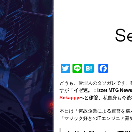
T
Li
H
F
w
n
at
a
どうも、管理人のタソガレです。
itt
e
e
c
すが
「イゼ速。：Izzet MTG N
er
n
e
Sekappy
へと移管、
私自身も今後
a
b
本日は「何故企業による運営を選ん
o
「マジック好きのITエンジニア
o