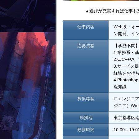
▲遊びが充実すれば仕事も
仕事内容
Web系・オ
ン開発、イ
応募資格
【学歴不問
1.業務系・
2.C/C+
3.サービス
経験をお持
4.Photos
礎知識
募集職種
ITエンジニ
ジニア）/W
勤務地
東京都港区南
勤務時間
10:00～19:0