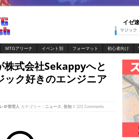
イゼ速。
マジック
MTGアリーナ
イベント別
フォーマット
初心者向け
株式会社Sekappyへと
ジック好きのエンジニア
レ＠管理人
カテゴリー：
ニュース
,
告知
// 221 Comments