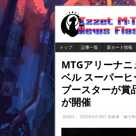
トップ
記事一覧
新カード情報
MTGアリーナ
ベル スーパー
ブースターが賞
が開催
投稿日：
2026年6月30日
投稿者：
ゆうや