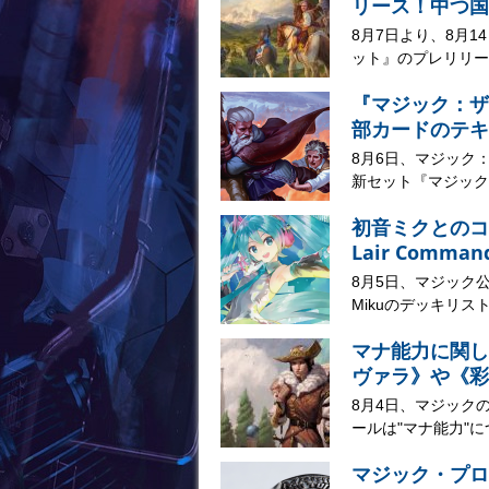
リース！中つ国
8月7日より、8月
ット』のプレリリー
『マジック：ザ
部カードのテキ
8月6日、マジック
新セット『マジック：
初音ミクとのコラボ
Lair Comma
8月5日、マジック公式サイ
Mikuのデッキリスト
マナ能力に関し
ヴァラ》や《彩
8月4日、マジック
ールは"マナ能力"に
マジック・プロ