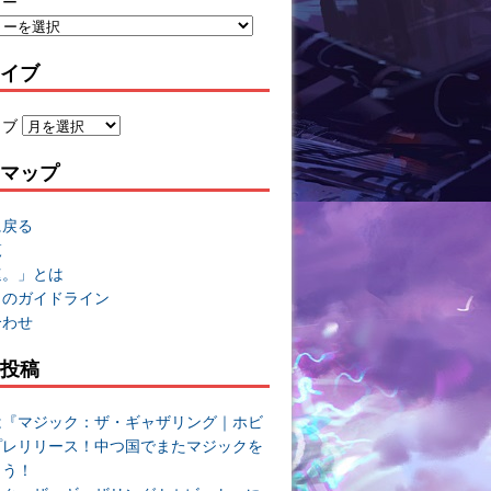
リー
イブ
イブ
マップ
に戻る
覧
速。」とは
トのガイドライン
合わせ
投稿
は『マジック：ザ・ギャザリング｜ホビ
プレリリース！中つ国でまたマジックを
よう！