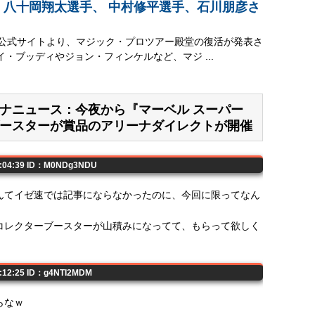
 八十岡翔太選手、 中村修平選手、石川朋彦さ
ク公式サイトより、マジック・プロツアー殿堂の復活が発表さ
イ・ブッディやジョン・フィンケルなど、マジ ...
アリーナニュース：今夜から『マーベル スーパー
ースターが賞品のアリーナダイレクトが開催
15:04:39 ID：M0NDg3NDU
んてイゼ速では記事にならなかったのに、今回に限ってなん
コレクターブースターが山積みになってて、もらって欲しく
5:12:25 ID：g4NTI2MDM
らなｗ