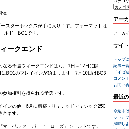
カテゴ
開催。
アーカ
ブースターボックスが手に入ります。フォーマットは
ールド、BO1です。
アーカ
サイト
ウィークエンド
トップ
記事一
なる予選ウィークエンドは7月11日～12日に開
「イゼ
にBO1のプレイインが始まります。7月10日はBO3
コメン
お問い
の参加権利を得られる予選です。
最近の
インの他、6月に構築・リミテッドでミシック250
今週末
されます。
ット』
満喫し
『マーベル スーパーヒーローズ』シールドです。