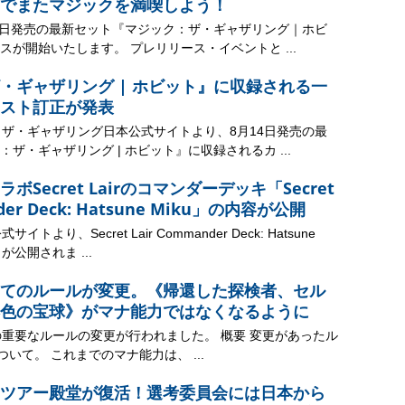
でまたマジックを満喫しよう！
14日発売の最新セット『マジック：ザ・ギャザリング｜ホビ
スが開始いたします。 プレリリース・イベントと ...
・ギャザリング | ホビット』に収録される一
スト訂正が発表
：ザ・ギャザリング日本公式サイトより、8月14日発売の最
ザ・ギャザリング | ホビット』に収録されるカ ...
Secret Lairのコマンダーデッキ「Secret
nder Deck: Hatsune Miku」の内容が公開
トより、Secret Lair Commander Deck: Hatsune
が公開されま ...
てのルールが変更。《帰還した探検者、セル
色の宝球》がマナ能力ではなくなるように
の重要なルールの変更が行われました。 概要 変更があったル
ついて。 これまでのマナ能力は、 ...
ツアー殿堂が復活！選考委員会には日本から