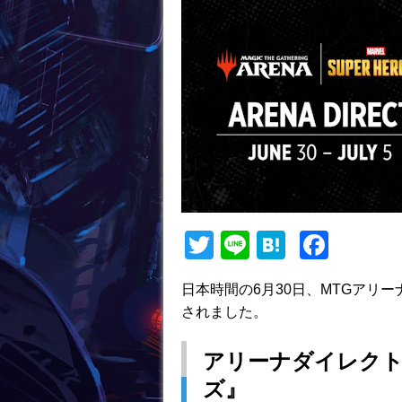
T
Li
H
F
w
n
at
a
日本時間の6月30日、MTGアリ
itt
e
e
c
されました。
er
n
e
a
b
アリーナダイレクト
o
ズ』