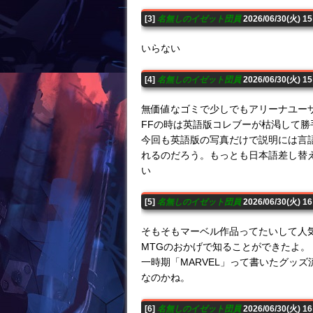
[3]
名無しのイゼット団員
2026/06/30(火) 1
いらない
[4]
名無しのイゼット団員
2026/06/30(火) 1
無価値なゴミで少しでもアリーナユー
FFの時は英語版コレブーが枯渇して
今回も英語版の写真だけで説明には言
れるのだろう。もっとも日本語差し替
い
[5]
名無しのイゼット団員
2026/06/30(火) 1
そもそもマーベル作品ってたいして人
MTGのおかげで知ることができたよ。
一時期「MARVEL」って書いたグッ
なのかね。
[6]
名無しのイゼット団員
2026/06/30(火) 