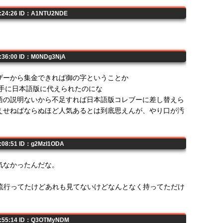
5:24:26 ID：A1NTU2NDE
5:36:00 ID：M0NDg3NjA
ザーから集金できれば御の字ということか
勝手に日本語版に代えられたのにな
語の説明ないから不足すれば日本語版コレブーに差し替えら
えせねばならぬほど人気あるとは到底思えんが、やり口が汚
6:08:51 ID：g2MzI1ODA
気なかったんだな。
ズ流行ってたけどあれも見てないけどなんとなく持ってただけ
16:55:14 ID：Q3OTMyNDM