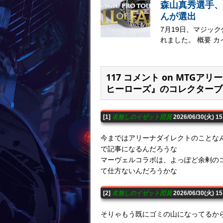
森山真秀選手、
んが選出
7月19日、マジッ
れました。 概要 カ
117 コメント on MTG
ヒーローズ』のコレクターブ
[1]
名無しのイゼット団員
2026/06/30(火) 
今まではアリーナダイレクトのことな
で記事になるんだろうな
マーヴェルコラボは、よっぽど余剰の
て仕方ないんだろうかな
[2]
名無しのイゼット団員
2026/06/30(火) 1
そりゃもう既にゴミの山になってるか