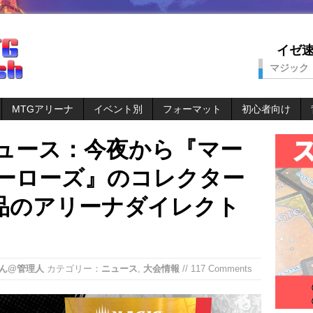
イゼ速。
マジック
MTGアリーナ
イベント別
フォーマット
初心者向け
ニュース：今夜から『マー
ヒーローズ』のコレクター
品のアリーナダイレクト
ん@管理人
カテゴリー：
ニュース
,
大会情報
// 117 Comments