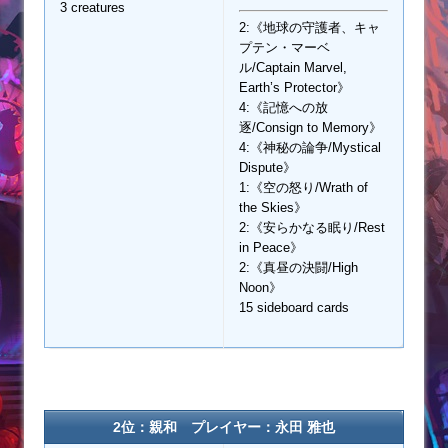
3 creatures
2:《地球の守護者、キャ
プテン・マーベ
ル/Captain Marvel,
Earth’s Protector》
4:《記憶への放
逐/Consign to Memory》
4:《神秘の論争/Mystical
Dispute》
1:《空の怒り/Wrath of
the Skies》
2:《安らかなる眠り/Rest
in Peace》
2:《真昼の決闘/High
Noon》
15 sideboard cards
2位：親和 プレイヤー：永田 雅也