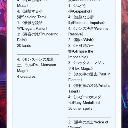
Mesa》
1:《ぶどう
4:《沸騰する小
弾/Grapeshot》
湖/Scalding Tarn》
4:《無謀なる衝
1:《優雅な談話
動/Reckless Impulse》
室/Elegant Parlor》
4:《レンの決意/Wrenn’s
1:《轟音の滝/Thundering
Resolve》
Falls》
2:《願い/Wish》
20 lands
2:《不可能の一
瞥/Glimpse the
Impossible》
4:《モンスーンの魔道
3:《ヘックス・マジッ
士、ラル/Ral, Monsoon
ク/Hex Magic》
Mage》
3:《炎の中の過去/Past in
4 creatures
Flames》
1:《美術家の才能/Artist’s
Talent》
4:《ルビーの大メダ
ル/Ruby Medallion》
36 other spells
2:《勝利の楽士/Voice of
Victory》