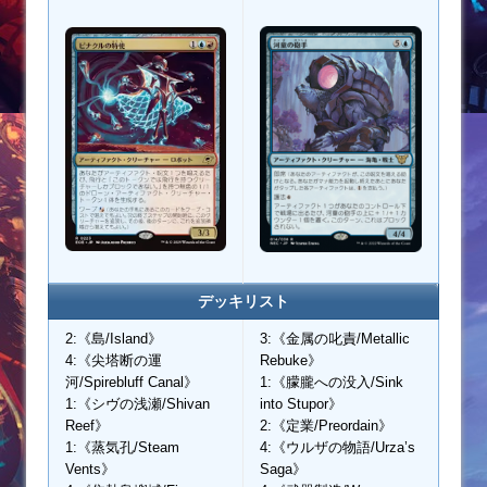
デッキリスト
2:《島/Island》
3:《金属の叱責/Metallic
4:《尖塔断の運
Rebuke》
河/Spirebluff Canal》
1:《朦朧への没入/Sink
1:《シヴの浅瀬/Shivan
into Stupor》
Reef》
2:《定業/Preordain》
1:《蒸気孔/Steam
4:《ウルザの物語/Urza’s
Vents》
Saga》