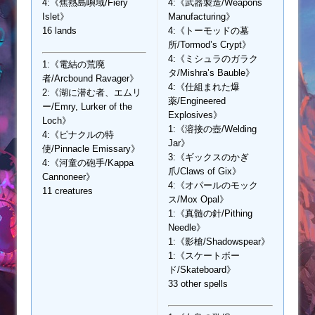
4:《焦熱島嶼域/Fiery
4:《武器製造/Weapons
Islet》
Manufacturing》
16 lands
4:《トーモッドの墓
所/Tormod’s Crypt》
4:《ミシュラのガラク
1:《電結の荒廃
タ/Mishra’s Bauble》
者/Arcbound Ravager》
4:《仕組まれた爆
2:《湖に潜む者、エムリ
薬/Engineered
ー/Emry, Lurker of the
Explosives》
Loch》
1:《溶接の壺/Welding
4:《ピナクルの特
Jar》
使/Pinnacle Emissary》
3:《ギックスのかぎ
4:《河童の砲手/Kappa
爪/Claws of Gix》
Cannoneer》
4:《オパールのモック
11 creatures
ス/Mox Opal》
1:《真髄の針/Pithing
Needle》
1:《影槍/Shadowspear》
1:《スケートボー
ド/Skateboard》
33 other spells