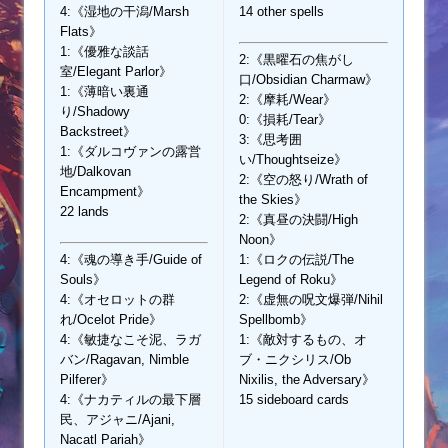
4:《湿地の干潟/Marsh
14 other spells
Flats》
1:《優雅な談話
2:《黒曜石の焦がし
室/Elegant Parlor》
口/Obsidian Charmaw》
1:《薄暗い裏通
2:《摩耗/Wear》
り/Shadowy
0:《損耗/Tear》
Backstreet》
3:《思考囲
1:《ダルコヴァンの露営
い/Thoughtseize》
地/Dalkovan
2:《空の怒り/Wrath of
Encampment》
the Skies》
22 lands
2:《真昼の決闘/High
Noon》
4:《魂の導き手/Guide of
1:《ロクの伝説/The
Souls》
Legend of Roku》
4:《オセロットの群
2:《虚無の呪文爆弾/Nihil
れ/Ocelot Pride》
Spellbomb》
4:《敏捷なこそ泥、ラガ
1:《敵対するもの、オ
バン/Ragavan, Nimble
ブ・ニクシリス/Ob
Pilferer》
Nixilis, the Adversary》
4:《ナカティルの最下層
15 sideboard cards
民、アジャニ/Ajani,
Nacatl Pariah》