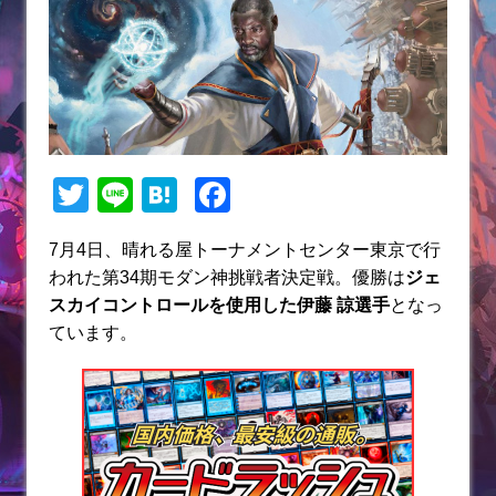
T
Li
H
F
w
n
at
a
7月4日、晴れる屋トーナメントセンター東京で行
itt
e
e
c
われた第34期モダン神挑戦者決定戦。優勝は
ジェ
er
n
e
スカイコントロール
を使用した伊藤 諒選手
となっ
a
b
ています。
o
o
k