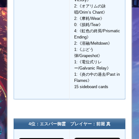
2:《オアリムの詠
唱/Orim’s Chant》
2:《摩耗/Wear》
0:《損耗/Tear》
4:《虹色の終焉/Prismatic
Ending》
2:《溶融/Meltdown》
1:《ぶどう
弾/Grapeshot》
1:《電位式リレ
ー/Galvanic Relay》
1:《炎の中の過去/Past in
Flames》
15 sideboard cards
4位：エスパー御霊 プレイヤー：前堀 真