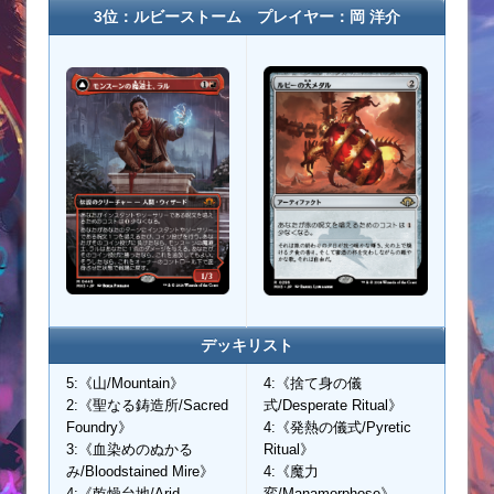
3位：ルビーストーム プレイヤー：岡 洋介
デッキリスト
5:《山/Mountain》
4:《捨て身の儀
2:《聖なる鋳造所/Sacred
式/Desperate Ritual》
Foundry》
4:《発熱の儀式/Pyretic
3:《血染めのぬかる
Ritual》
み/Bloodstained Mire》
4:《魔力
4:《乾燥台地/Arid
変/Manamorphose》