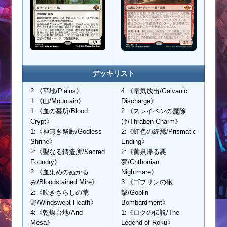
デッキリスト
2:《平地/Plains》
4:《電気放出/Galvanic
1:《山/Mountain》
Discharge》
1:《血の墓所/Blood
2:《スレイベンの魔除
Crypt》
け/Thraben Charm》
1:《神無き祭殿/Godless
2:《虹色の終焉/Prismatic
Shrine》
Ending》
2:《聖なる鋳造所/Sacred
2:《黄泉帰る悪
Foundry》
夢/Chthonian
2:《血染めのぬかる
Nightmare》
み/Bloodstained Mire》
3:《ゴブリンの砲
2:《吹きさらしの荒
撃/Goblin
野/Windswept Heath》
Bombardment》
4:《乾燥台地/Arid
1:《ロクの伝説/The
Mesa》
Legend of Roku》