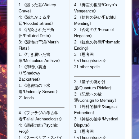
1:《湿った墓/Watery
4:《御霊の復讐/Goryo’s
Grave》
Vengeance》
4:《溢れかえる岸
2:《信仰の繕い/Faithful
辺/Flooded Strand》
Mending》
4:《汚染された三角
2:《否定の力/Force of
州/Polluted Delta》
Negation》
3:《湿地の干潟/Marsh
2:《虹色の終焉/Prismatic
Flats》
Ending》
1:《行き届いた書
3:《思考囲
庫/Meticulous Archive》
い/Thoughtseize》
1:《薄暗い裏通
21 other spells
り/Shadowy
Backstreet》
2:《量子の謎かけ
1:《地底街の下水
屋/Quantum Riddler》
道/Undercity Sewers》
3:《記憶への放
21 lands
逐/Consign to Memory》
1:《外科的摘出/Surgical
4:《ファラジの考古学
Extraction》
者/Fallaji Archaeologist》
3:《神秘の論争/Mystical
4:《超能力蛙/Psychic
Dispute》
Frog》
1:《思考囲
1:《スーペリア・スパイ
い/Thoughtseize》