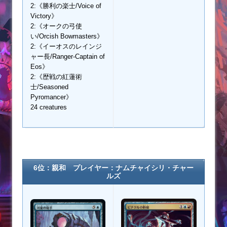
2:《勝利の楽士/Voice of
Victory》
2:《オークの弓使
い/Orcish Bowmasters》
2:《イーオスのレインジ
ャー長/Ranger-Captain of
Eos》
2:《歴戦の紅蓮術
士/Seasoned
Pyromancer》
24 creatures
6位：親和 プレイヤー：ナムチャイシリ・チャー
ルズ