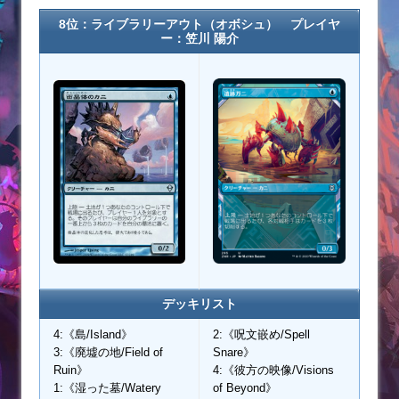
8位：ライブラリーアウト（オボシュ） プレイヤ
ー：笠川 陽介
デッキリスト
4:《島/Island》
2:《呪文嵌め/Spell
3:《廃墟の地/Field of
Snare》
Ruin》
4:《彼方の映像/Visions
1:《湿った墓/Watery
of Beyond》