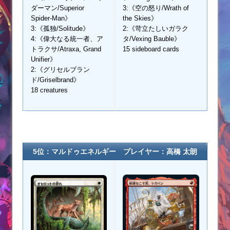
ダーマン/Superior
3:《空の怒り/Wrath of
Spider-Man》
the Skies》
3:《孤独/Solitude》
2:《苛立たしいガラク
4:《偉大なる統一者、ア
タ/Vexing Bauble》
トラクサ/Atraxa, Grand
15 sideboard cards
Unifier》
2:《グリセルブラン
ド/Griselbrand》
18 creatures
5位：マルドゥエネルギー プレイヤー：高橋 太朗