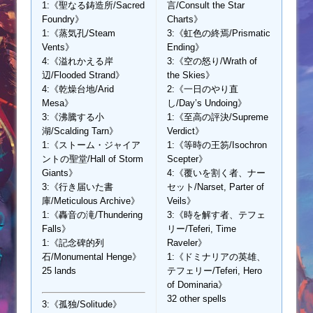
1:《聖なる鋳造所/Sacred
言/Consult the Star
Foundry》
Charts》
1:《蒸気孔/Steam
3:《虹色の終焉/Prismatic
Vents》
Ending》
4:《溢れかえる岸
3:《空の怒り/Wrath of
辺/Flooded Strand》
the Skies》
4:《乾燥台地/Arid
2:《一日のやり直
Mesa》
し/Day’s Undoing》
3:《沸騰する小
1:《至高の評決/Supreme
湖/Scalding Tarn》
Verdict》
1:《ストーム・ジャイア
1:《等時の王笏/Isochron
ントの聖堂/Hall of Storm
Scepter》
Giants》
4:《覆いを割く者、ナー
3:《行き届いた書
セット/Narset, Parter of
庫/Meticulous Archive》
Veils》
1:《轟音の滝/Thundering
3:《時を解す者、テフェ
Falls》
リー/Teferi, Time
1:《記念碑的列
Raveler》
石/Monumental Henge》
1:《ドミナリアの英雄、
25 lands
テフェリー/Teferi, Hero
of Dominaria》
32 other spells
3:《孤独/Solitude》