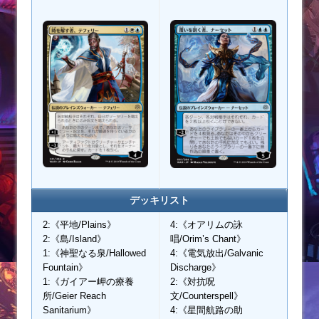
デッキリスト
2:《平地/Plains》
4:《オアリムの詠
2:《島/Island》
唱/Orim’s Chant》
1:《神聖なる泉/Hallowed
4:《電気放出/Galvanic
Fountain》
Discharge》
1:《ガイアー岬の療養
2:《対抗呪
所/Geier Reach
文/Counterspell》
Sanitarium》
4:《星間航路の助