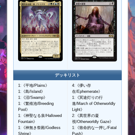
デッキリスト
1:《平地/Plains》
4:《儚い存
1:《島/Island》
在/Ephemerate》
1:《沼/Swamp》
1:《冥途灯りの行
1:《繁殖池/Breeding
進/March of Otherworldly
Pool》
Light》
1:《神聖なる泉/Hallowed
2:《異世界の凝
Fountain》
視/Otherworldly Gaze》
1:《神無き祭殿/Godless
1:《致命的な一押し/Fatal
Shrine》
Push》