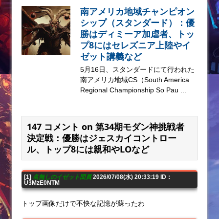
南アメリカ地域チャンピオン
シップ（スタンダード）：優
勝はディミーア加虐者、トッ
プ8にはセレズニア上陸やイ
ゼット講義など
5月16日、スタンダードにて行われた
南アメリカ地域CS（South America
Regional Championship So Pau ...
147 コメント on 第34期モダン神挑戦者
決定戦：優勝はジェスカイコントロー
ル、トップ8には親和やLOなど
[1]
名無しのイゼット団員
2026/07/08(水) 20:33:19 ID：
U3MzE0NTM
トップ画像だけで不快な記憶が蘇ったわ