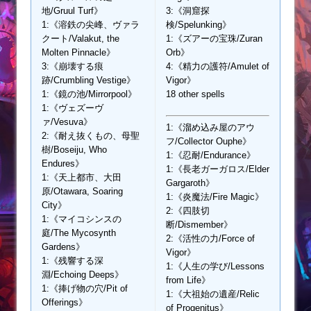
地/Gruul Turf》
3:《洞窟探
1:《溶鉄の尖峰、ヴァラ
検/Spelunking》
クート/Valakut, the
1:《ズアーの宝珠/Zuran
Molten Pinnacle》
Orb》
3:《崩壊する痕
4:《精力の護符/Amulet of
跡/Crumbling Vestige》
Vigor》
1:《鏡の池/Mirrorpool》
18 other spells
1:《ヴェズーヴ
ァ/Vesuva》
1:《溜め込み屋のアウ
2:《耐え抜くもの、母聖
フ/Collector Ouphe》
樹/Boseiju, Who
1:《忍耐/Endurance》
Endures》
1:《長老ガーガロス/Elder
1:《天上都市、大田
Gargaroth》
原/Otawara, Soaring
1:《炎魔法/Fire Magic》
City》
2:《四肢切
1:《マイコシンスの
断/Dismember》
庭/The Mycosynth
2:《活性の力/Force of
Gardens》
Vigor》
1:《残響する深
1:《人生の学び/Lessons
淵/Echoing Deeps》
from Life》
1:《捧げ物の穴/Pit of
1:《大祖始の遺産/Relic
Offerings》
of Progenitus》