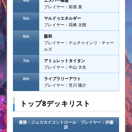
4th
エスパー御霊
プレイヤー：前堀 真
5th
マルドゥエネルギー
プレイヤー：高橋 太朗
6th
親和
プレイヤー：ナムチャイシリ・チャー
ルズ
7th
アミュレットタイタン
プレイヤー：中山 大生
8th
ライブラリーアウト
プレイヤー：笠川 陽介
トップ8デッキリスト
優勝：ジェスカイコントロール プレイヤー：伊藤
諒