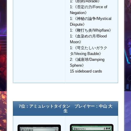
1:《削剥/Abrade》
1:《否定の力/Force of
Negation》
1:《神秘の論争/Mystical
Dispute》
1:《鞭打ち炎/Whipflare》
1:《血染めの月/Blood
Moon》
1:《苛立たしいガラク
タ/Vexing Bauble》
2:《減衰球/Damping
Sphere》
15 sideboard cards
7位：アミュレットタイタン プレイヤー：中山 大
生