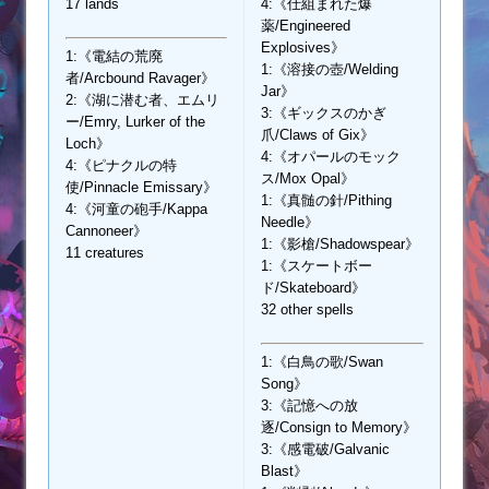
17 lands
4:《仕組まれた爆
薬/Engineered
Explosives》
1:《電結の荒廃
1:《溶接の壺/Welding
者/Arcbound Ravager》
Jar》
2:《湖に潜む者、エムリ
3:《ギックスのかぎ
ー/Emry, Lurker of the
爪/Claws of Gix》
Loch》
4:《オパールのモック
4:《ピナクルの特
ス/Mox Opal》
使/Pinnacle Emissary》
1:《真髄の針/Pithing
4:《河童の砲手/Kappa
Needle》
Cannoneer》
1:《影槍/Shadowspear》
11 creatures
1:《スケートボー
ド/Skateboard》
32 other spells
1:《白鳥の歌/Swan
Song》
3:《記憶への放
逐/Consign to Memory》
3:《感電破/Galvanic
Blast》