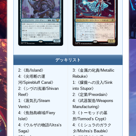
デッキリスト
2:《島/Island》
3:《金属の叱責/Metallic
4:《尖塔断の運
Rebuke》
河/Spirebluff Canal》
1:《朦朧への没入/Sink
2:《シヴの浅瀬/Shivan
into Stupor》
Reef》
2:《定業/Preordain》
1:《蒸気孔/Steam
4:《武器製造/Weapons
Vents》
Manufacturing》
4:《焦熱島嶼域/Fiery
3:《トーモッドの墓
Islet》
所/Tormod’s Crypt》
4:《ウルザの物語/Urza’s
4:《ミシュラのガラク
Saga》
タ/Mishra’s Bauble》