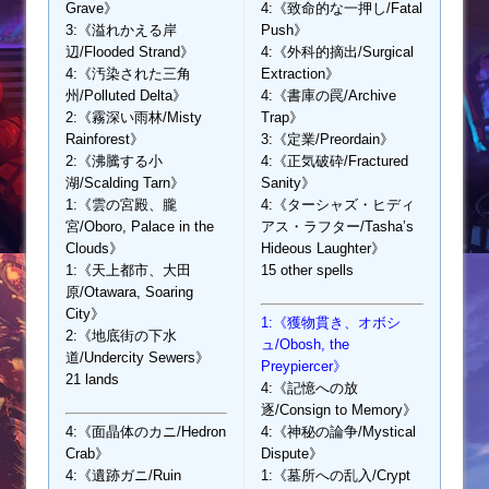
Grave》
4:《致命的な一押し/Fatal
3:《溢れかえる岸
Push》
辺/Flooded Strand》
4:《外科的摘出/Surgical
4:《汚染された三角
Extraction》
州/Polluted Delta》
4:《書庫の罠/Archive
2:《霧深い雨林/Misty
Trap》
Rainforest》
3:《定業/Preordain》
2:《沸騰する小
4:《正気破砕/Fractured
湖/Scalding Tarn》
Sanity》
1:《雲の宮殿、朧
4:《ターシャズ・ヒディ
宮/Oboro, Palace in the
アス・ラフター/Tasha’s
Clouds》
Hideous Laughter》
1:《天上都市、大田
15 other spells
原/Otawara, Soaring
City》
1:《獲物貫き、オボシ
2:《地底街の下水
ュ/Obosh, the
道/Undercity Sewers》
Preypiercer》
21 lands
4:《記憶への放
逐/Consign to Memory》
4:《面晶体のカニ/Hedron
4:《神秘の論争/Mystical
Crab》
Dispute》
4:《遺跡ガニ/Ruin
1:《墓所への乱入/Crypt