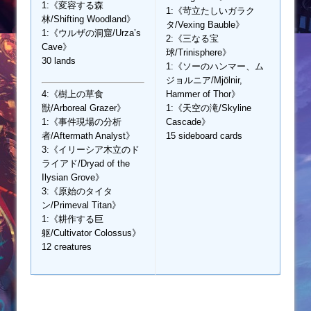
1:《変容する森
1:《苛立たしいガラク
林/Shifting Woodland》
タ/Vexing Bauble》
1:《ウルザの洞窟/Urza’s
2:《三なる宝
Cave》
球/Trinisphere》
30 lands
1:《ソーのハンマー、ム
ジョルニア/Mjölnir,
4:《樹上の草食
Hammer of Thor》
獣/Arboreal Grazer》
1:《天空の滝/Skyline
1:《事件現場の分析
Cascade》
者/Aftermath Analyst》
15 sideboard cards
3:《イリーシア木立のド
ライアド/Dryad of the
Ilysian Grove》
3:《原始のタイタ
ン/Primeval Titan》
1:《耕作する巨
躯/Cultivator Colossus》
12 creatures