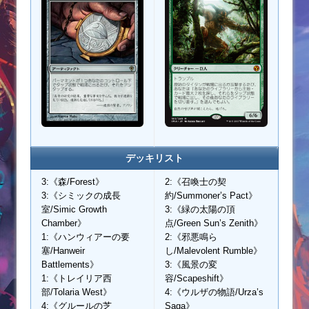
デッキリスト
3:《森/Forest》
2:《召喚士の契
3:《シミックの成長
約/Summoner’s Pact》
室/Simic Growth
3:《緑の太陽の頂
Chamber》
点/Green Sun’s Zenith》
1:《ハンウィアーの要
2:《邪悪鳴ら
塞/Hanweir
し/Malevolent Rumble》
Battlements》
3:《風景の変
1:《トレイリア西
容/Scapeshift》
部/Tolaria West》
4:《ウルザの物語/Urza’s
4:《グルールの芝
Saga》