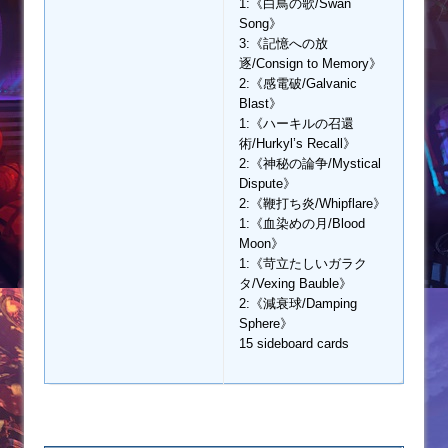
1:《白鳥の歌/Swan
Song》
3:《記憶への放
逐/Consign to Memory》
2:《感電破/Galvanic
Blast》
1:《ハーキルの召還
術/Hurkyl’s Recall》
2:《神秘の論争/Mystical
Dispute》
2:《鞭打ち炎/Whipflare》
1:《血染めの月/Blood
Moon》
1:《苛立たしいガラク
タ/Vexing Bauble》
2:《減衰球/Damping
Sphere》
15 sideboard cards