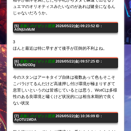
相手が条件を満たしたら手札からタダで瞬速で出せるデ
ュエマのオリオティスみたいなのがあれば健全になるん
じゃないだろうか。
[5]
名無しのイゼット団員
2026/05/22(金) 09:23:52 ID：
A0NjUxMzM
3
ほんと最近は特に早すぎて後手が圧倒的不利よね。
[6]
名無しのイゼット団員
2026/05/22(金) 09:57:25 ID：
YzNzM2ODg
今のスタンはアーキタイプ自体は複数あって色もそこそ
こバラけてるんだけど高速押し付け環境が極まりすぎて
息苦しいというのは皆感じているとは思う。WotCは多様
性のある良環境と嘯くけど状況的には相当末期的で良く
ない状況
[7]
名無しのイゼット団員
2026/05/22(金) 10:36:09 ID：
AyOTU1MDA