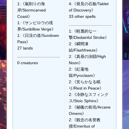
1:《嵐削りの海
4:《発見の石板/Tablet
岸/Stormcarved
of Discovery》
Coast》
33 other spells
1:《サンビロウの境
界/Sunbillow Verge》
1:《軽蔑的な一
1:《日没の道/Sundown
撃/Disdainful Stroke》
Pass》
2:《瞬間凍
27 lands
結/Flashfreeze》
2:《真昼の決闘/High
0 creatures
Noon》
2:《紅蓮地
獄/Pyroclasm》
2:《安らかなる眠
り/Rest in Peace》
2:《冷静なスフィンク
ス/Stoic Sphinx》
2:《秘儀の前兆/Arcane
Omens》
2:《観念の名誉教
授/Emeritus of