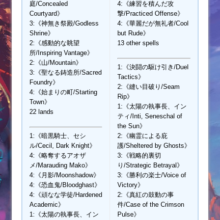
庭/Concealed
4:《練習を積んだ攻
Courtyard》
撃/Practiced Offense》
3:《神無き祭殿/Godless
4:《華麗だが無礼者/Cool
Shrine》
but Rude》
2:《感動的な眺望
13 other spells
所/Inspiring Vantage》
2:《山/Mountain》
1:《決闘の駆け引き/Duel
3:《聖なる鋳造所/Sacred
Tactics》
Foundry》
2:《縫い目破り/Seam
4:《始まりの町/Starting
Rip》
Town》
1:《太陽の執事長、イン
22 lands
ティ/Inti, Seneschal of
the Sun》
1:《暗黒騎士、セシ
2:《幽霊による庇
ル/Cecil, Dark Knight》
護/Sheltered by Ghosts》
4:《略奪するアオザ
3:《戦略的裏切
メ/Marauding Mako》
り/Strategic Betrayal》
4:《月影/Moonshadow》
3:《勝利の楽士/Voice of
4:《恐血鬼/Bloodghast》
Victory》
4:《頑なな学徒/Hardened
2:《真紅の鼓動の事
Academic》
件/Case of the Crimson
1:《太陽の執事長、イン
Pulse》