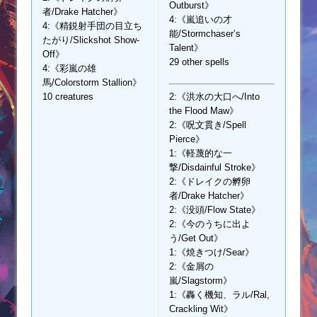
Outburst》
者/Drake Hatcher》
4:《嵐追いの才
4:《精鋭射手団の目立ち
能/Stormchaser’s
たがり/Slickshot Show-
Talent》
Off》
29 other spells
4:《彩嵐の雄
馬/Colorstorm Stallion》
10 creatures
2:《洪水の大口へ/Into
the Flood Maw》
2:《呪文貫き/Spell
Pierce》
1:《軽蔑的な一
撃/Disdainful Stroke》
2:《ドレイクの孵卵
者/Drake Hatcher》
2:《没頭/Flow State》
2:《今のうちに出よ
う/Get Out》
1:《焼きつけ/Sear》
2:《金屑の
嵐/Slagstorm》
1:《轟く機知、ラル/Ral,
Crackling Wit》