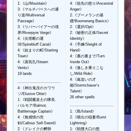
1:《山/Mountain》
4:《祖先の怒り/Ancestral
3:《マルチバースへの通
Anger》
り道/Multiversal
2:《ブーメランの基
Passage》
礎/Boomerang Basics》
3:《リバーパイアーの境
2:《選択/Opt》
界/Riverpyre Verge》
2:《秘密の正体/Secret
4:《尖塔断の運
Identity》
河/Spirebluff Canal》
4:《手練/Sleight of
4:《始まりの町/Starting
Hand》
Town》
4:《裏の裏まで/Turn
4:《蒸気孔/Steam
Inside Out》
Vents》
4:《激しき乗りこな
19 lands
し/Wild Ride》
4:《嵐追いの才
能/Stormchaser’s
4:《神出鬼没のカワウ
Talent》
ソ/Elusive Otter》
26 other spells
1:《戦闘魔道士の隊長、
バルモア/Balmor,
Battlemage Captain》
1:《島/Island》
4:《無感情の売
2:《噴出の稲妻/Burst
剣/Callous Sell-Sword》
Lightning》
2:《ドレイクの孵卵
1:《戦慄大口の怒