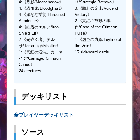
4:《月影/Moonshadow》
り/Strategic Betrayal》
4:《恐血鬼/Bloodghast》
3:《勝利の楽士/Voice of
4:《頑なな学徒/Hardened
Victory》
Academic》
2:《真紅の鼓動の事
4:《鉄盾のエルフ/Iron-
件/Case of the Crimson
Shield Elf》
Pulse》
2:《光砕く者、テル
1:《虚空の力線/Leyline of
サ/Tersa Lightshatter》
the Void》
1:《真紅の混沌、カーネ
15 sideboard cards
イジ/Carnage, Crimson
Chaos》
24 creatures
デッキリスト
全プレイヤーデッキリスト
ソース