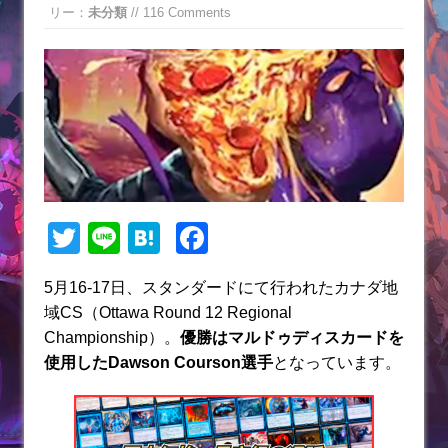
リー：
未分類
// 116 Comments
T
Li
H
F
w
n
at
a
5月16-17日、スタンダードにて行われたカナダ地
itt
e
e
c
域CS（Ottawa Round 12 Regional
er
n
e
Championship）。
優勝はマルドゥディスカードを
a
b
使用したDawson Courson選手
となっています。
o
o