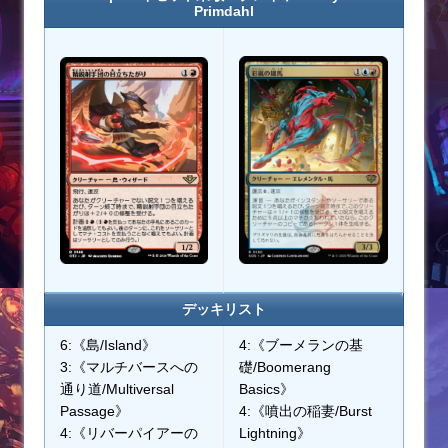
Primdahl
デッキリスト
6:《島/Island》
4:《ブーメランの基
3:《マルチバースへの
礎/Boomerang
通り道/Multiversal
Basics》
Passage》
4:《噴出の稲妻/Burst
4:《リバーパイアーの
Lightning》