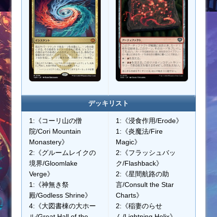
デッキリスト
1:《コーリ山の僧
1:《浸食作用/Erode》
院/Cori Mountain
1:《炎魔法/Fire
Monastery》
Magic》
2:《グルームレイクの
2:《フラッシュバッ
境界/Gloomlake
ク/Flashback》
Verge》
2:《星間航路の助
1:《神無き祭
言/Consult the Star
殿/Godless Shrine》
Charts》
4:《大図書棟の大ホー
2:《稲妻のらせ
ル/Great Hall of the
ん/Lightning Helix》