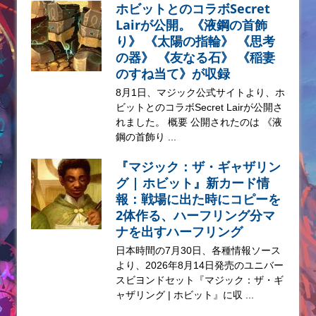
ホビットとのコラボSecret
Lairが公開。《液鋼の首飾
り》 《太陽の指輪》 《思考
の器》 《友なる石》 《稲妻
のすね当て》が収録
8月1日、マジック公式サイトより、ホ
ビットとのコラボSecret Lairが公開さ
れました。 概要 公開されたのは 《液
鋼の首飾り ...
『マジック：ザ・ギャザリン
グ | ホビット』新カード情
報：戦場に出た時にコピーを
2体作る、ハーフリング分マ
ナを出すハーフリング
日本時間の7月30日、各種情報ソース
より、2026年8月14日発売のユニバー
スビヨンドセット『マジック：ザ・ギ
ャザリング | ホビット』に収 ...