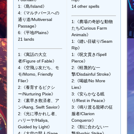
1:《島/Island》
14 other spells
4:《マルチバースへの
通り道/Multiversal
1:《農場の奇妙な動物
Passage》
たち/Curious Farm
6:《平地/Plains》
Animals》
21 lands
1:《縫い目破り/Seam
Rip》
1:《寓話の大立
1:《呪文貫き/Spell
者/Figure of Fable》
Pierce》
4:《空飛ぶ友だち、モ
2:《軽蔑的な一
モ/Momo, Friendly
撃/Disdainful Stroke》
Flier》
2:《喝破/No More
2:《養育するピクシ
Lies》
ー/Nurturing Pixie》
3:《安らかなる眠
2:《素早き救済者、ア
り/Rest in Peace》
ン/Aang, Swift Savior》
3:《鳴り渡る龍哮の征
2:《光に導かれし者、
服者/Clarion
ハリーヤ/Haliya,
Conqueror》
Guided by Light》
2:《割に合わない一
4:《大空の賢人/Sage
撃/Pyrrhic Strike》