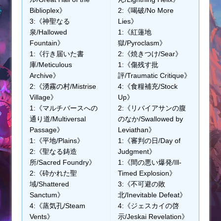
Biblioplex》
2:《喝破/No More
3:《神聖なる
Lies》
泉/Hallowed
1:《紅蓮地
Fountain》
獄/Pyroclasm》
1:《行き届いた書
2:《焼きつけ/Sear》
庫/Meticulous
1:《傷残す批
Archive》
評/Traumatic Critique》
2:《湧霧の村/Mistrise
4:《食糧補充/Stock
Village》
Up》
1:《マルチバースへの
2:《リバイアサンの腹
通り道/Multiversal
のなか/Swallowed by
Passage》
Leviathan》
1:《平地/Plains》
1:《審判の日/Day of
2:《聖なる鋳造
Judgment》
所/Sacred Foundry》
1:《間の悪い爆発/Ill-
2:《砕かれた聖
Timed Explosion》
域/Shattered
3:《不可避の敗
Sanctum》
北/Inevitable Defeat》
4:《蒸気孔/Steam
4:《ジェスカイの啓
Vents》
示/Jeskai Revelation》