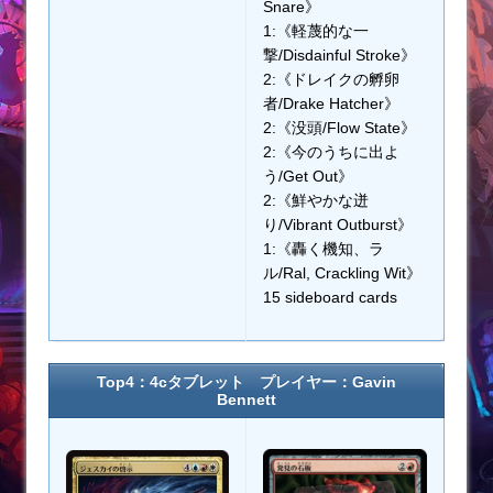
Snare》
1:《軽蔑的な一
撃/Disdainful Stroke》
2:《ドレイクの孵卵
者/Drake Hatcher》
2:《没頭/Flow State》
2:《今のうちに出よ
う/Get Out》
2:《鮮やかな迸
り/Vibrant Outburst》
1:《轟く機知、ラ
ル/Ral, Crackling Wit》
15 sideboard cards
Top4：4cタブレット プレイヤー：Gavin
Bennett