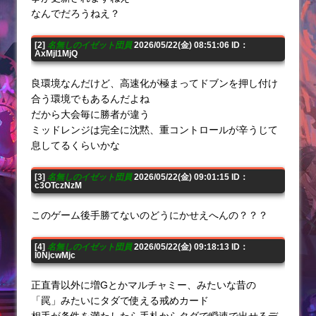
なんでだろうねえ？
[2]
名無しのイゼット団員
2026/05/22(金) 08:51:06 ID：
AxMjI1MjQ
良環境なんだけど、高速化が極まってドブンを押し付け
合う環境でもあるんだよね
だから大会毎に勝者が違う
ミッドレンジは完全に沈黙、重コントロールが辛うじて
息してるくらいかな
[3]
名無しのイゼット団員
2026/05/22(金) 09:01:15 ID：
c3OTczNzM
このゲーム後手勝てないのどうにかせえへんの？？？
[4]
名無しのイゼット団員
2026/05/22(金) 09:18:13 ID：
I0NjcwMjc
正直青以外に増Gとかマルチャミー、みたいな昔の
「罠」みたいにタダで使える戒めカード