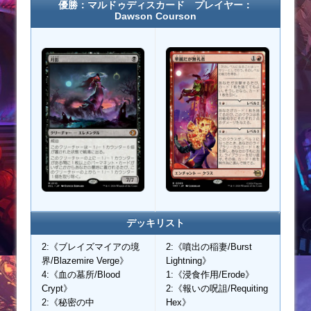
優勝：マルドゥディスカード プレイヤー：
Dawson Courson
デッキリスト
2:《ブレイズマイアの境
2:《噴出の稲妻/Burst
界/Blazemire Verge》
Lightning》
4:《血の墓所/Blood
1:《浸食作用/Erode》
Crypt》
2:《報いの呪詛/Requiting
2:《秘密の中
Hex》