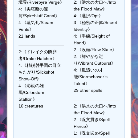
境界/Riverpyre Verge》
2:《洪水の大口へ/Into
4:《尖塔断の運
the Flood Maw》
河/Spirebluff Canal》
4:《選択/Opt》
4:《蒸気孔/Steam
3:《秘密の正体/Secret
Vents》
Identity》
21 lands
4:《手練/Sleight of
Hand》
2:《没頭/Flow State》
2:《ドレイクの孵卵
2:《鮮やかな迸
者/Drake Hatcher》
り/Vibrant Outburst》
4:《精鋭射手団の目立
4:《嵐追いの才
ちたがり/Slickshot
能/Stormchaser’s
Show-Off》
Talent》
4:《彩嵐の雄
29 other spells
馬/Colorstorm
Stallion》
10 creatures
2:《洪水の大口へ/Into
the Flood Maw》
2:《呪文貫き/Spell
Pierce》
1:《呪文嵌め/Spell