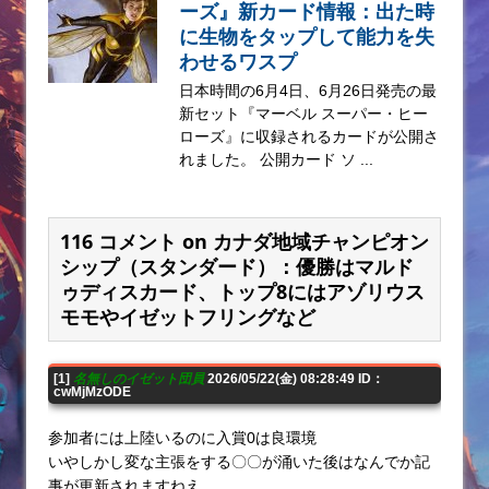
ーズ』新カード情報：出た時
に生物をタップして能力を失
わせるワスプ
日本時間の6月4日、6月26日発売の最
新セット『マーベル スーパー・ヒー
ローズ』に収録されるカードが公開さ
れました。 公開カード ソ ...
116 コメント on カナダ地域チャンピオン
シップ（スタンダード）：優勝はマルド
ゥディスカード、トップ8にはアゾリウス
モモやイゼットフリングなど
[1]
名無しのイゼット団員
2026/05/22(金) 08:28:49 ID：
cwMjMzODE
参加者には上陸いるのに入賞0は良環境
いやしかし変な主張をする〇〇が涌いた後はなんでか記
事が更新されますねえ