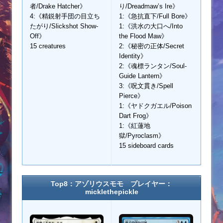
者/Drake Hatcher》
り/Dreadmaw’s Ire》
4:《精鋭射手団の目立ち
1:《急抗直下/Full Bore》
たがり/Slickshot Show-
1:《洪水の大口へ/Into
Off》
the Flood Maw》
15 creatures
2:《秘密の正体/Secret
Identity》
2:《魂標ランタン/Soul-
Guide Lantern》
3:《呪文貫き/Spell
Pierce》
1:《ヤドクガエル/Poison
Dart Frog》
1:《紅蓮地
獄/Pyroclasm》
15 sideboard cards
Top8：アゾリウスモモ プレイヤー：
micklethepickle