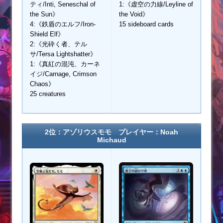
ティ/Inti, Seneschal of
1:《虚空の力線/Leyline of
the Sun》
the Void》
4:《鉄盾のエルフ/Iron-
15 sideboard cards
Shield Elf》
2:《光砕く者、テル
サ/Tersa Lightshatter》
1:《真紅の混沌、カーネ
イジ/Carnage, Crimson
Chaos》
25 creatures
2位：アゾリウスモモ プレイヤー：Noah
Michaud