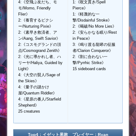
4:《空飛ぶ友だち、モ
1:《呪文貫き/Spell
モ/Momo, Friendly
Pierce》
Flier》
1:《軽蔑的な一
2:《養育するピクシ
撃/Disdainful Stroke》
ー/Nurturing Pixie》
2:《喝破/No More Lies》
2:《素早き救済者、ア
2:《安らかなる眠り/Rest
ン/Aang, Swift Savior》
in Peace》
2:《コスモグランドの頂
3:《鳴り渡る龍哮の征服
点/Cosmogrand Zenith》
者/Clarion Conqueror》
2:《光に導かれし者、ハ
2:《割に合わない一
リーヤ/Haliya, Guided by
撃/Pyrrhic Strike》
Light》
15 sideboard cards
4:《大空の賢人/Sage of
the Skies》
4:《量子の謎かけ
屋/Quantum Riddler》
4:《星原の番人/Starfield
Shepherd》
25 creatures
Top4：イゼット果敢 プレイヤー：Ryan