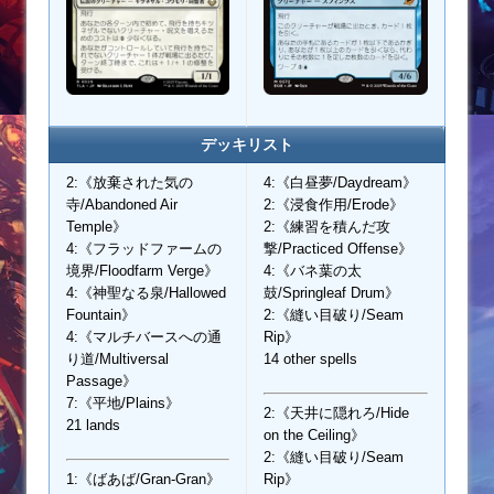
デッキリスト
2:《放棄された気の
4:《白昼夢/Daydream》
寺/Abandoned Air
2:《浸食作用/Erode》
Temple》
2:《練習を積んだ攻
4:《フラッドファームの
撃/Practiced Offense》
境界/Floodfarm Verge》
4:《バネ葉の太
4:《神聖なる泉/Hallowed
鼓/Springleaf Drum》
Fountain》
2:《縫い目破り/Seam
4:《マルチバースへの通
Rip》
り道/Multiversal
14 other spells
Passage》
7:《平地/Plains》
2:《天井に隠れろ/Hide
21 lands
on the Ceiling》
2:《縫い目破り/Seam
1:《ばあば/Gran-Gran》
Rip》