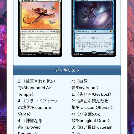
デッキリスト
2:《放棄された気の
4:《白昼
寺/Abandoned Air
夢/Daydream》
Temple》
1:《失せろ/Get Lost》
4:《フラッドファーム
2:《練習を積んだ攻
の境界/Floodfarm
撃/Practiced Offense》
Verge》
4:《バネ葉の太
4:《神聖なる
鼓/Springleaf Drum》
泉/Hallowed
3:《縫い目破り/Seam
Fountain》
Rip》