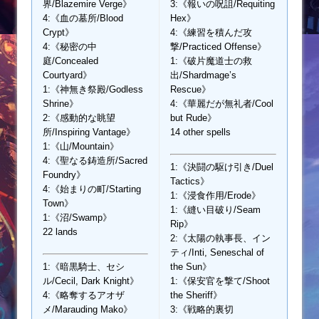
界/Blazemire Verge》
3:《報いの呪詛/Requiting
4:《血の墓所/Blood
Hex》
Crypt》
4:《練習を積んだ攻
4:《秘密の中
撃/Practiced Offense》
庭/Concealed
1:《破片魔道士の救
Courtyard》
出/Shardmage’s
1:《神無き祭殿/Godless
Rescue》
Shrine》
4:《華麗だが無礼者/Cool
2:《感動的な眺望
but Rude》
所/Inspiring Vantage》
14 other spells
1:《山/Mountain》
4:《聖なる鋳造所/Sacred
1:《決闘の駆け引き/Duel
Foundry》
Tactics》
4:《始まりの町/Starting
1:《浸食作用/Erode》
Town》
1:《縫い目破り/Seam
1:《沼/Swamp》
Rip》
22 lands
2:《太陽の執事長、イン
ティ/Inti, Seneschal of
1:《暗黒騎士、セシ
the Sun》
ル/Cecil, Dark Knight》
1:《保安官を撃て/Shoot
4:《略奪するアオザ
the Sheriff》
メ/Marauding Mako》
3:《戦略的裏切