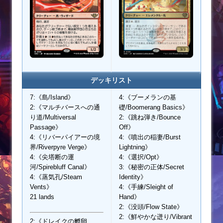
デッキリスト
7:《島/Island》
4:《ブーメランの基
2:《マルチバースへの通
礎/Boomerang Basics》
り道/Multiversal
2:《跳ね弾き/Bounce
Passage》
Off》
4:《リバーパイアーの境
4:《噴出の稲妻/Burst
界/Riverpyre Verge》
Lightning》
4:《尖塔断の運
4:《選択/Opt》
河/Spirebluff Canal》
3:《秘密の正体/Secret
4:《蒸気孔/Steam
Identity》
Vents》
4:《手練/Sleight of
21 lands
Hand》
2:《没頭/Flow State》
2:《鮮やかな迸り/Vibrant
2:《ドレイクの孵卵