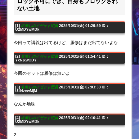
ロック不可にでき、自身もブロックされ
ない土地
[1]
名無しのイゼット団員
2025/10/31(金) 01:29:59 ID：
U2MDYwMDk
今回って講義は出てるけど、履修はまだ出てないよな
[2]
名無しのイゼット団員
2025/10/31(金) 01:54:41 ID：
YxNjkwODY
今回のセットは履修は無いよ
[3]
名無しのイゼット団員
2025/10/31(金) 02:03:33 ID：
U1NzcwMjM
なんか地味
[4]
名無しのイゼット団員
2025/10/31(金) 02:10:41 ID：
U2MDYwMDk
2