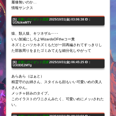
履修無いのか…
情報サンクス
[5]
名無しのイゼット団員
2025/10/31(金) 03:06:38 ID：
U1NzkwMTY
猿、類人猿、キツネザル‥‥
いい加減にしろよWizardsOFtheコー糞
ネズミとハツカネズミもだが一回再編されてすっきりし
た部族周りをまたゴミみてえな細分化しやがって
[6]
名無しのイゼット団員
2025/10/31(金) 06:45:25 ID：
U3ODE2MTg
あらあら（はぁと）
精霊守のお姉さん、スタイルも顔もいい可愛いめの美人
さんやん。
メッチャ好みのタイプ。
このイラストのワニさんみたく、可愛いめにメッ♪された
い。