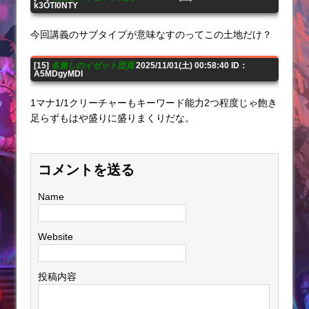
k3OTI0NTY
今回講義のサブタイプが意味なすのってこの土地だけ？
[15]
名無しのイゼット団員
2025/11/01(土) 00:58:40 ID：
A5MDgyMDI
1マナ1/1クリーチャーもキーワード能力2つ程度じゃ飽き
足らずもはや盛りに盛りまくりだな。
コメントを送る
Name
Website
投稿内容