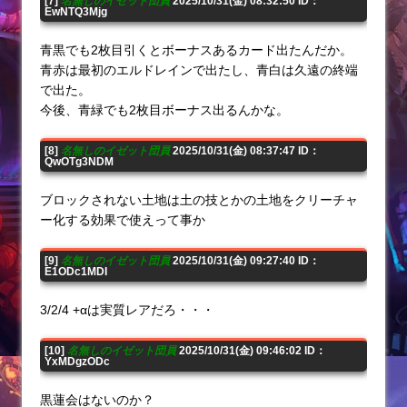
[7]
名無しのイゼット団員
2025/10/31(金) 08:32:50 ID：
EwNTQ3Mjg
青黒でも2枚目引くとボーナスあるカード出たんだか。
青赤は最初のエルドレインで出たし、青白は久遠の終端
で出た。
今後、青緑でも2枚目ボーナス出るんかな。
[8]
名無しのイゼット団員
2025/10/31(金) 08:37:47 ID：
QwOTg3NDM
ブロックされない土地は土の技とかの土地をクリーチャ
ー化する効果で使えって事か
[9]
名無しのイゼット団員
2025/10/31(金) 09:27:40 ID：
E1ODc1MDI
3/2/4 +αは実質レアだろ・・・
[10]
名無しのイゼット団員
2025/10/31(金) 09:46:02 ID：
YxMDgzODc
黒蓮会はないのか？