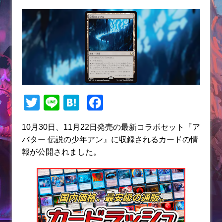
T
Li
H
F
w
n
at
a
10月30日、11月22日発売の最新コラボセット『ア
itt
e
e
c
バター 伝説の少年アン』に収録されるカードの情
er
n
e
報が公開されました。
a
b
o
o
k