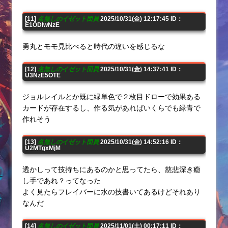
[11]
名無しのイゼット団員
2025/10/31(金) 12:17:45 ID：
E1ODIwNzE
勇丸とモモ見比べると時代の違いを感じるな
[12]
名無しのイゼット団員
2025/10/31(金) 14:37:41 ID：
U3NzE5OTE
ジョルレイルとか既に緑単色で２枚目ドローで効果ある
カードが存在するし、作る気があればいくらでも緑青で
作れそう
[13]
名無しのイゼット団員
2025/10/31(金) 14:52:16 ID：
U2MTgxMjM
透かしって技持ちにあるのかと思ってたら、慈悲深き癒
し手であれ？ってなった
よく見たらフレイバーに水の技書いてあるけどそれあり
なんだ
[14]
名無しのイゼット団員
2025/11/01(土) 00:17:11 ID：