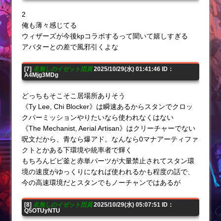
2
俺も薄々感じてる
ウィザーズが今後kpコラボするって聞いて嬉しすぎる
アバターとの差で風邪引くよな
[7]
名無しのイゼット団員
2025/10/29(水) 01:41:46 ID：
A4Mjg3MDg
どっちもそこそこ居場所ありそう
《Ty Lee, Chi Blocker》は瞬速あるからスタンでクロッ
クパーミッションやりたいなら使われなくはない
《The Mechanist, Aerial Artisan》はクリーチャーでない
呪文だから、青なら爆アド。なんなら0マナアーティファ
クトとかある下環境や統率者で輝く
もちろんビビ釜と赤単パーツが大量禁止されてスタン環
境の速度がゆっくりになれば使われるかも程度の話で、
今の高速環境だとスタンでもノーチャンではあるが
[8]
名無しのイゼット団員
2025/10/29(水) 05:07:51 ID：
Q5OTUyNTU