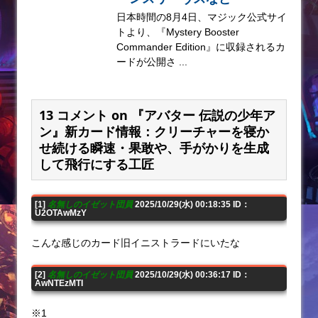
日本時間の8月4日、マジック公式サイ
トより、『Mystery Booster
Commander Edition』に収録されるカ
ードが公開さ ...
13 コメント on 『アバター 伝説の少年ア
ン』新カード情報：クリーチャーを寝か
せ続ける瞬速・果敢や、手がかりを生成
して飛行にする工匠
[1]
名無しのイゼット団員
2025/10/29(水) 00:18:35 ID：
U2OTAwMzY
こんな感じのカード旧イニストラードにいたな
[2]
名無しのイゼット団員
2025/10/29(水) 00:36:17 ID：
AwNTEzMTI
※1