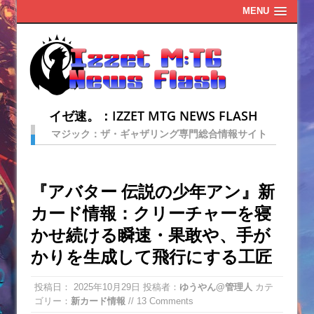
MENU
イゼ速。：IZZET MTG NEWS FLASH
マジック：ザ・ギャザリング専門総合情報サイト
『アバター 伝説の少年アン』新
カード情報：クリーチャーを寝
かせ続ける瞬速・果敢や、手が
かりを生成して飛行にする工匠
投稿日：
2025年10月29日
投稿者：
ゆうやん@管理人
カテ
ゴリー：
新カード情報
// 13 Comments