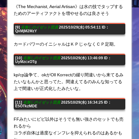
《The Mechanist, Aerial Artisan》は水の技でタップする
ためのアーティファクトを増やせるのは良さそう
[9]
名無しのイゼット団員
2025/10/29(水) 05:54:11 ID：
QxMjM2MzY
カードパワーのイニシャルはＫＰじゃなくＣＰ定期。
[10]
名無しのイゼット団員
2025/10/29(水) 13:46:09 ID：
UyMzcxOTg
kp/cp論争て、okがOll Korrectの綴り間違いから来てるみ
たいなもんかと思ってた。間違えてるのみんな知ってる
上で間違いが正式化したみたいな。
[11]
名無しのイゼット団員
2025/10/29(水) 16:34:25 ID：
E5OTkzMDE
FFみたいにビビ以外はそうでも無い強さのセットでも売
れるから
コラボ自体は過度なインフレを抑えられるのはあるかも