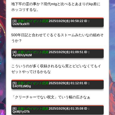
地下牢の霊の事か？現代mtgと比べるとあまりのkp差に
ホッコリするな。
[3]
名無しのイゼット団員
2025/10/29(水) 00:58:22 ID：
UxNTkxNTI
500年日記と合わせてぐるぐるストームみたいなの組めそ
うか？
[4]
名無しのイゼット団員
2025/10/29(水) 01:09:51 ID：
AyODUyNzM
こういうのが多く収録されるなら窯とビビいなくてもイ
ゼットやってけるかもな
[5]
名無しのイゼット団員
2025/10/29(水) 01:12:01 ID：
E4OTEzMDg
「クリーチャーでない呪文」ていう幅の広さなぁ
[6]
名無しのイゼット団員
2025/10/29(水) 01:35:08 ID：
QxMjYyOTk