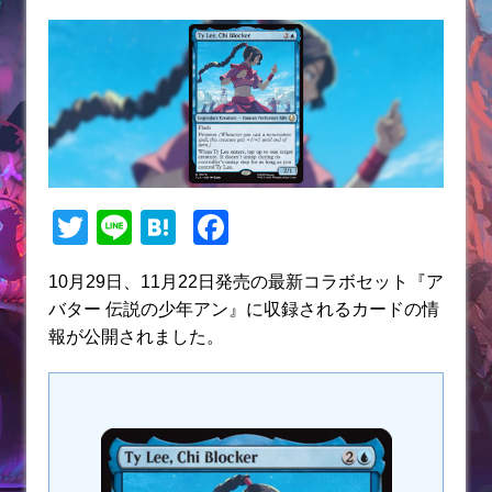
T
Li
H
F
w
n
at
a
10月29日、11月22日発売の最新コラボセット『ア
itt
e
e
c
バター 伝説の少年アン』に収録されるカードの情
er
n
e
報が公開されました。
a
b
o
o
k