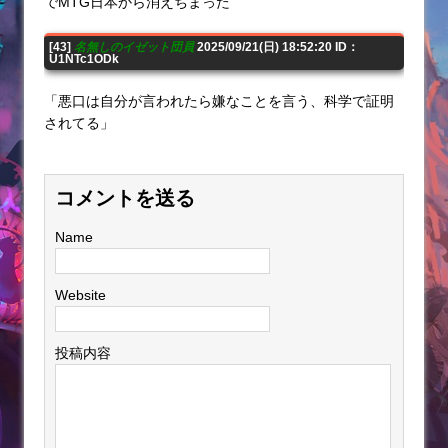
でMTG日本から消えちまった
[43]
名無しのイゼット団員
2025/09/21(日) 18:52:20 ID：
U1NTc1ODk
「悪口は自分が言われたら嫌なことを言う、科学で証明
されてる」
コメントを送る
Name
Website
投稿内容