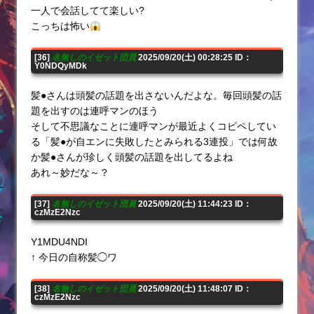
一人で会話してて楽しい?
こっちは怖い
[36]
名無しのイゼット団員
2025/09/20(土) 00:28:25 ID：
Y0NDQyMDk
髪●さんは頭髪の話題を出さないんだよな。毎回頭髪の話
題を出すのは連呼マンのほう
そして不思議なことに連呼マンが最近よくコピペしてい
る「髪●が自エンに失敗したとみられる3連投」では何故
か髪●さんが珍しく頭髪の話題を出してるよね
あれ～妙だな～？
[37]
名無しのイゼット団員
2025/09/20(土) 11:44:23 ID：
czMzE2Nzc
Y1MDU4NDI
↑ 今日の自称髪◯ワ
[38]
名無しのイゼット団員
2025/09/20(土) 11:48:07 ID：
czMzE2Nzc