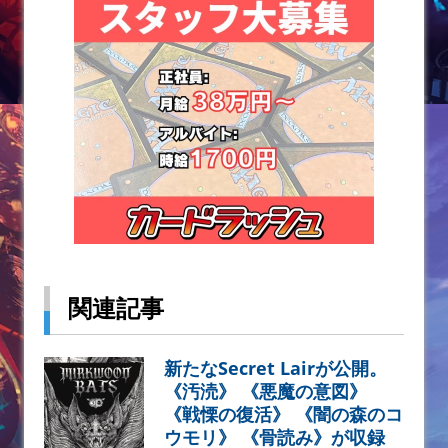
関連記事
新たなSecret Lairが公開。
《汚涜》 《悪魔の意図》
《戦慄の復活》 《闇の森のコ
ウモリ》 《骨読み》が収録