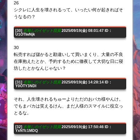
26
シクレに人生を壊されるって、いったい何が起きればそ
うなるの？
[30]
名無しのイゼット団員
2025/09/19(金) 08:01:47 ID：
U1OTIwNjk
30
転売すれば儲かると勘違いして買いまくり、大量の不良
在庫抱えたとか、予約するために徹夜して大切な日に寝
坊したとかなんじゃない？
[31]
名無しのイゼット団員
2025/09/19(金) 14:28:14 ID：
Y0OTY3NDI
それ、人生壊されるちゅーよりただのおバカ様やんけ。
でもまバカは笑えるけん、まだ人様のスマイルに役立っ
とるな。
[32]
名無しのイゼット団員
2025/09/19(金) 17:50:46 ID：
YxNTc1MDQ