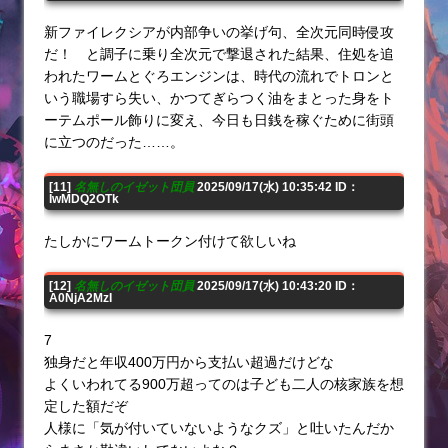
新ファイレクシアが内部争いの挙げ句、全次元同時侵攻
だ！ と調子に乗り全次元で撃退された結果、住処を追
われたワームとぐろエンジンは、時代の流れでトロンと
いう職場すら失い、かつてぎらつく油をまとった身をト
ーテムポール飾りに変え、今日も日銭を稼ぐために街頭
に立つのだった……。
[11]
名無しのイゼット団員
2025/09/17(水) 10:35:42 ID：
IwMDQ2OTk
たしかにワームトークン付けて欲しいね
[12]
名無しのイゼット団員
2025/09/17(水) 10:43:20 ID：
A0NjA2MzI
7
独身だと年収400万円から支払い超過だけどな
よくいわれてる900万超ってのは子ども二人の核家族を想
定した額だぞ
人様に「気が付いていないようなクズ」と吐いたんだか