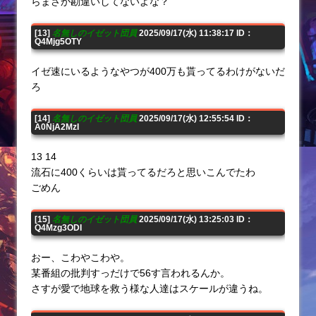
らまさか勘違いしてないよな？
[13]
名無しのイゼット団員
2025/09/17(水) 11:38:17 ID：
Q4Mjg5OTY
イゼ速にいるようなやつが400万も貰ってるわけがないだ
ろ
[14]
名無しのイゼット団員
2025/09/17(水) 12:55:54 ID：
A0NjA2MzI
13 14
流石に400くらいは貰ってるだろと思いこんでたわ
ごめん
[15]
名無しのイゼット団員
2025/09/17(水) 13:25:03 ID：
Q4Mzg3ODI
おー、こわやこわや。
某番組の批判すっだけで56す言われるんか。
さすが愛で地球を救う様な人達はスケールが違うね。