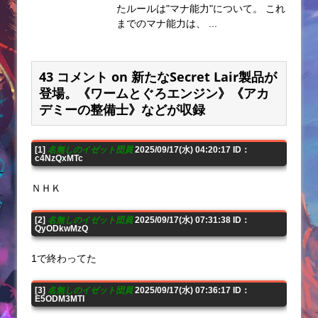
たルールは"マナ能力"について。 これ
までのマナ能力は、 ...
43 コメント on 新たなSecret Lair製品が
登場。《ワームとぐろエンジン》《アカ
デミーの整備士》などが収録
[1]
名無しのイゼット団員
2025/09/17(水) 04:20:17 ID：
c4NzQxMTc
ＮＨＫ
[2]
名無しのイゼット団員
2025/09/17(水) 07:31:38 ID：
QyODkwMzQ
1で終わってた
[3]
名無しのイゼット団員
2025/09/17(水) 07:36:17 ID：
E5ODM3MTI