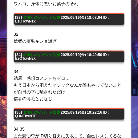
ワムコ、身体に悪いお菓子のそれ
[33]
名無しのイゼット団員
2025/09/19(金) 18:08:04 ID：
EzOTcwNzk
32
信者の薄毛キショ過ぎ
[34]
名無しのイゼット団員
2025/09/19(金) 18:49:50 ID：
EzOTcwNzk
34
結局、感想コメントもゼロ…
もう日本から消えたマジックなんか誰もやってないこと
が白日の下に晒されただけ
信者の薄毛とおなじ
[35]
名無しのイゼット団員
2025/09/19(金) 19:22:16 ID：
Q3NTkxNTE
34 35
また髪◯ワがID切り替えに失敗して、自己レスしてるな