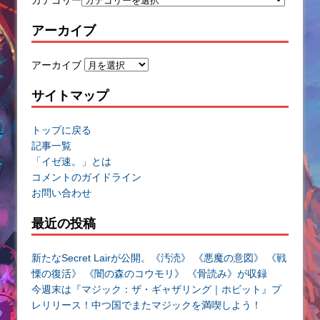
アーカイブ
アーカイブ
サイトマップ
トップに戻る
記事一覧
「イゼ速。」とは
コメントのガイドライン
お問い合わせ
最近の投稿
新たなSecret Lairが公開。《汚涜》 《悪魔の意図》 《戦
慄の復活》 《闇の森のコウモリ》 《骨読み》が収録
今週末は『マジック：ザ・ギャザリング｜ホビット』プ
レリリース！中つ国でまたマジックを満喫しよう！