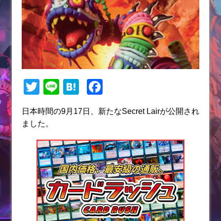
T
Li
H
F
w
n
at
a
日本時間の9月17日、新たなSecret Lairが公開され
itt
e
e
c
ました。
er
n
e
a
b
o
o
k