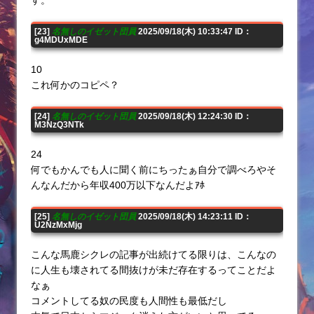
す。
[23]
名無しのイゼット団員
2025/09/18(木) 10:33:47 ID：
g4MDUxMDE
10
これ何かのコピペ？
[24]
名無しのイゼット団員
2025/09/18(木) 12:24:30 ID：
M3NzQ3NTk
24
何でもかんでも人に聞く前にちったぁ自分で調べろやそ
んなんだから年収400万以下なんだよｱﾎ
[25]
名無しのイゼット団員
2025/09/18(木) 14:23:11 ID：
U2NzMxMjg
こんな馬鹿シクレの記事が出続けてる限りは、こんなの
に人生も壊されてる間抜けが未だ存在するってことだよ
なぁ
コメントしてる奴の民度も人間性も最低だし