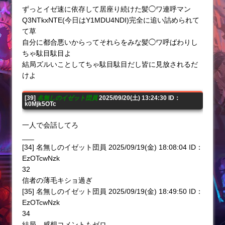
ずっとイゼ速に依存して居座り続けた髪◯ワ連呼マン
Q3NTkxNTE(今日はY1MDU4NDI)完全に追い詰められて
て草
自分に都合悪いからってそれらをみな髪◯ワ呼ばわりし
ちゃ駄目駄目よ
結局ズルいことしてちゃ駄目駄目だし皆に見放されるだ
けよ
[39]
名無しのイゼット団員
2025/09/20(土) 13:24:30 ID：
k0Mjk5OTc
一人で会話してろ
___
[34] 名無しのイゼット団員 2025/09/19(金) 18:08:04 ID：
EzOTcwNzk
32
信者の薄毛キショ過ぎ
[35] 名無しのイゼット団員 2025/09/19(金) 18:49:50 ID：
EzOTcwNzk
34
結局、感想コメントもゼロ…