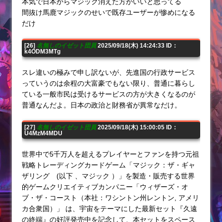
本気で日本からマジック消えた方がいいと思ってる
間抜け馬鹿マジックのせいで既存ユーザーが惨めになる
だけ
[26]
名無しのイゼット団員
2025/09/18(木) 14:24:33 ID：
k4ODM3MTg
スレ違いの極みで申し訳ないが、先進国の行政サービス
っていうのは余程の大富豪でもない限り、普通に暮らし
ている一般市民は受けるサービスの方が大きくなるのが
普通なんだよ。日本の政治と財務省が異常なだけ。
[27]
名無しのイゼット団員
2025/09/18(木) 15:00:05 ID：
U4MzM4MDU
世界中で5千万人を超えるプレイヤーとファンを持つ元祖
戦略トレーディングカードゲーム「マジック：ザ・ギャ
ザリング (以下 、マジック ）」を製造・販売する世界
的ゲームクリエイティブカンパニー「ウィザーズ・オ
ブ・ザ・コースト（本社：ワシントン州レントン, アメリ
カ合衆国）」 は、宇宙をテーマにした最新セット『久遠
の終端』の好評発売中を記念して、本セットをスペース