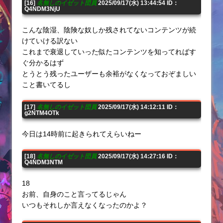
[16]
名無しのイゼット団員
2025/09/17(水) 13:44:54 ID：
Q4NDM3NjU
こんな陰湿、陰険な奴しか残されてないコンテンツが続
けていける訳ない
これまで衰退していった似たコンテンツを知ってればす
ぐ分かるはず
とうとう残ったユーザーも余裕がなくなっておぞましい
こと書いてるし
[17]
名無しのイゼット団員
2025/09/17(水) 14:12:11 ID：
g2NTM4OTk
今日は14時前に起きられてえらいねー
[18]
名無しのイゼット団員
2025/09/17(水) 14:27:16 ID：
Q4NDM3NTM
18
お前、自身のこと言ってるじゃん
いつもそれしか言えなくなったのかよ？