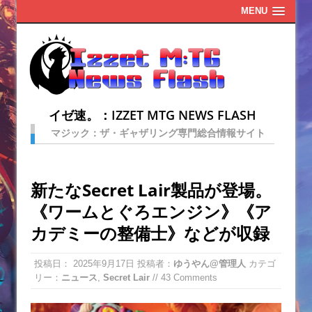
MENU
イゼ速。：IZZET MTG NEWS FLASH
マジック：ザ・ギャザリング専門総合情報サイト
新たなSecret Lair製品が登場。
《ワームとぐろエンジン》《ア
カデミーの整備士》などが収録
投稿日：
2025年9月17日
投稿者：
ゆうやん@管理人
カテゴ
リー：
ニュース
,
Secret Lair
// 43 Comments