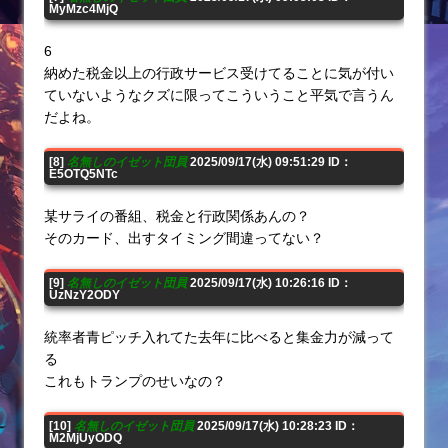
MyMzc4MjQ
6
納めた税金以上の行政サービス受けてることに気が付い
ていないようなクズに限ってこういうこと平気で言うん
だよね。
[8]
名無しのイゼット団員
2025/09/17(水) 09:51:29 ID：
E5OTQ5NTc
某サライの番組、税金と行政関係あんの？
そのカード、出すタイミング間違ってない？
[9]
名無しのイゼット団員
2025/09/17(水) 10:26:16 ID：
UzNzY2ODY
統率者青ピッチ入れてた去年に比べると集金力が減って
る
これもトランプのせいなの？
[10]
名無しのイゼット団員
2025/09/17(水) 10:28:23 ID：
M2MjUyODQ