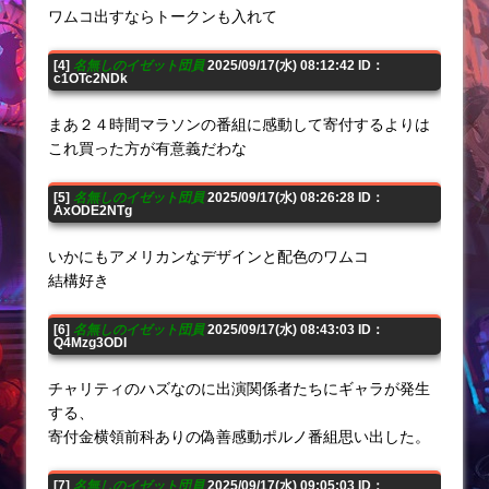
ワムコ出すならトークンも入れて
[4]
名無しのイゼット団員
2025/09/17(水) 08:12:42 ID：
c1OTc2NDk
まあ２４時間マラソンの番組に感動して寄付するよりは
これ買った方が有意義だわな
[5]
名無しのイゼット団員
2025/09/17(水) 08:26:28 ID：
AxODE2NTg
いかにもアメリカンなデザインと配色のワムコ
結構好き
[6]
名無しのイゼット団員
2025/09/17(水) 08:43:03 ID：
Q4Mzg3ODI
チャリティのハズなのに出演関係者たちにギャラが発生
する、
寄付金横領前科ありの偽善感動ポルノ番組思い出した。
[7]
名無しのイゼット団員
2025/09/17(水) 09:05:03 ID：