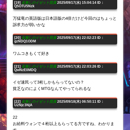
[19]
名無しのイゼット団員
2025/09/17(水) 15:04:14 ID：
Q5OTU5Nzk
万猛竜の英語版は日本語版の4倍だけど今回のはちょっと
訴求力が弱いかな
[20]
名無しのイゼット団員
2025/09/17(水) 22:02:23 ID：
gzNDQ1ODM
ワムコきもくて好き
[21]
名無しのイゼット団員
2025/09/17(水) 22:03:26 ID：
QwNzE0MDQ
イゼ速民って3桁しかもらってないの？
貧乏なのによくMTGなんてやってられるな
[22]
名無しのイゼット団員
2025/09/18(木) 06:50:11 ID：
U2Njc3NjA
22
お給料ウォンで４桁以上もらってる方ですね、わかりま