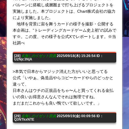
バルーンに搭載し成層圏まで打ち上げるプロジェクトを
実施しました。本プロジェクトは、Chart株式会社の協力
により実施しました。
地球を背景に宙を舞うカードの様子を撮影・公開する
本企画は、“トレーディングカードゲーム史上初”の試みで
す※。この度、その様子を公式Xでレポートします。※当
社調べ
[28]
名無しのイゼット団員
2025/09/18(木) 15:26:54 ID：
U2Njc3NjA
>本気で日本からマジック消えた方がいいと思ってる
公式「いやぁ、偽造品やらコピーカードやらのどっかと
違って、
日本さんはウチの正規品をちゃ〜んと買ってくれる金払
いの良いお得意さんなんでそれは無理ですね。
まだまだこれからも良い鴨でいて欲しいです。」
[29]
名無しのイゼット団員
2025/09/19(金) 00:09:56 ID：
Q3NTkxNTE