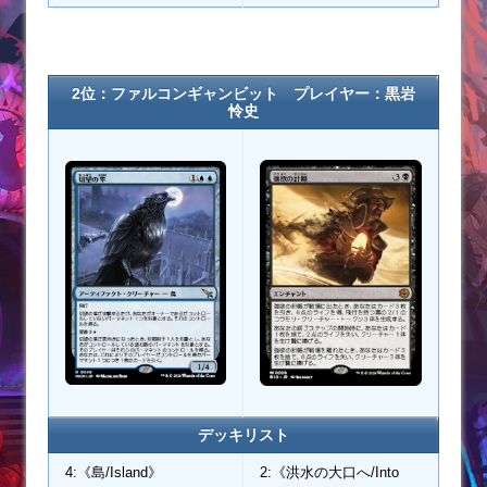
2位：ファルコンギャンビット プレイヤー：黒岩
怜史
デッキリスト
4:《島/Island》
2:《洪水の大口へ/Into