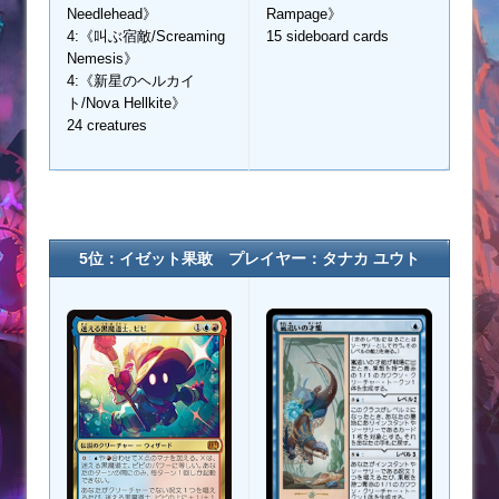
Needlehead》
Rampage》
4:《叫ぶ宿敵/Screaming
15 sideboard cards
Nemesis》
4:《新星のヘルカイ
ト/Nova Hellkite》
24 creatures
5位：イゼット果敢 プレイヤー：タナカ ユウト