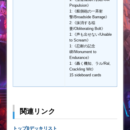
Propulsion》
1:《舷側砲の一斉射
撃/Broadside Barrage》
2:《抹消する稲
妻/Obliterating Bolt》
1:《声も出せない/Unable
to Scream》
1:《忍耐の記念
碑/Monument to
Endurance》
1:《轟く機知、ラル/Ral,
Crackling Wit》
15 sideboard cards
関連リンク
トップ8デッキリスト