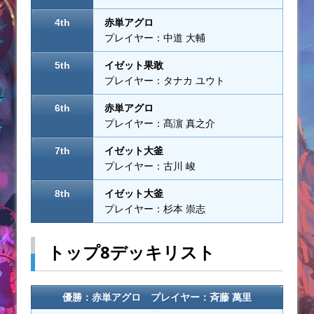
4th
赤単アグロ
プレイヤー：中道 大輔
5th
イゼット果敢
プレイヤー：タナカ ユウト
6th
赤単アグロ
プレイヤー：髙濵 真之介
7th
イゼット大釜
プレイヤー：古川 峻
8th
イゼット大釜
プレイヤー：杉本 崇志
トップ8デッキリスト
優勝：赤単アグロ プレイヤー：斉藤 萬里