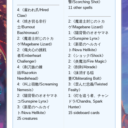
撃/Scorching Shot》
11 other spells
4:《雇われ爪/Hired
Claw》
4:《焼き切る非行
2:《魔道士封じのトカ
士/Burnout
ゲ/Magebane Lizard》
Bashtronaut》
1:《陽背骨のオオヤマネ
2:《魔道士封じのトカ
コ/Sunspine Lynx》
ゲ/Magebane Lizard》
1:《新星のヘルカイ
2:《熾火心の挑戦
ト/Nova Hellkite》
者/Emberheart
2:《ショック/Shock》
Challenger》
2:《炎魔法/Fire Magic》
4:《剃刀族の棘
2:《削剥/Abrade》
頭/Razorkin
1:《抹消する稲
Needlehead》
妻/Obliterating Bolt》
4:《叫ぶ宿敵/Screaming
3:《歪んだ忠義/Twisted
Nemesis》
Fealty》
2:《陽背骨のオオヤマネ
1:《灯を追う者、チャン
コ/Sunspine Lynx》
ドラ/Chandra, Spark
3:《新星のヘルカイ
Hunter》
ト/Nova Hellkite》
15 sideboard cards
25 creatures