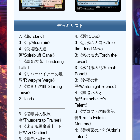
デッキリスト
7:《島/Island》
4:《選択/Opt》
3:《山/Mountain》
3:《洪水の大口へ/Into
4:《尖塔断の運
the Flood Maw》
河/Spirebluff Canal》
3:《塔の点火/Torch the
1:《轟音の滝/Thundering
Tower》
Falls》
3:《水飛沫の門/Splash
4:《リバーパイアーの境
Portal》
界/Riverpyre Verge》
3:《冬夜の物
2:《始まりの町/Starting
語/Winternight Stories》
Town》
4:《嵐追いの才
21 lands
能/Stormchaser’s
Talent》
3:《プロフトの映像記
3:《稲妻罠の教練
憶/Proft’s Eidetic
者/Thundertrap Trainer》
Memory》
4:《迷える黒魔道士、ビ
4:《美術家の才能/Artist’s
ビ/Vivi Ornitier》
Talent》
3:《量子の謎かけ