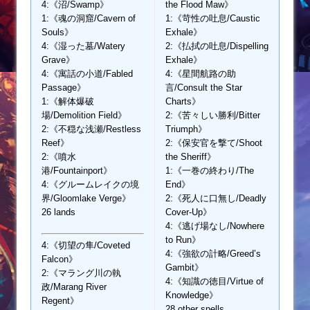
4:《沼/Swamp》
the Flood Maw》
1:《魂の洞窟/Cavern of
1:《苛性の吐息/Caustic
Souls》
Exhale》
4:《湿った墓/Watery
2:《払拭の吐息/Dispelling
Grave》
Exhale》
4:《寓話の小道/Fabled
4:《星間航路の助
Passage》
言/Consult the Star
1:《解体爆破
Charts》
場/Demolition Field》
2:《苦々しい勝利/Bitter
2:《不穏な浅瀬/Restless
Triumph》
Reef》
2:《保安官を撃て/Shoot
2:《噴水
the Sheriff》
港/Fountainport》
1:《一巻の終わり/The
4:《グルームレイクの境
End》
界/Gloomlake Verge》
2:《死人に口無し/Deadly
26 lands
Cover-Up》
4:《逃げ場なし/Nowhere
to Run》
4:《切望の隼/Coveted
4:《強欲の計略/Greed’s
Falcon》
Gambit》
2:《マラング川の執
4:《知識の徳目/Virtue of
政/Marang River
Knowledge》
Regent》
28 other spells