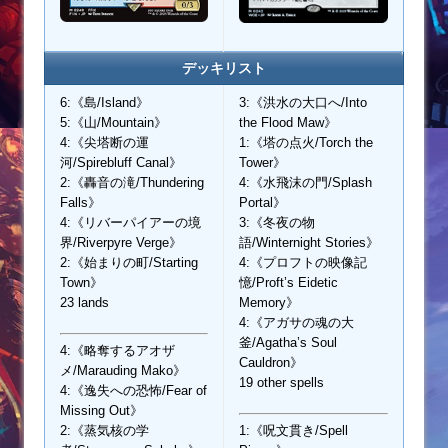
デッキリスト
6:《島/Island》
3:《洪水の大口へ/Into
5:《山/Mountain》
the Flood Maw》
4:《尖塔断の運
1:《塔の点火/Torch the
河/Spirebluff Canal》
Tower》
2:《轟音の滝/Thundering
4:《水飛沫の門/Splash
Falls》
Portal》
4:《リバーパイアーの境
3:《冬夜の物
界/Riverpyre Verge》
語/Winternight Stories》
2:《始まりの町/Starting
4:《プロフトの映像記
Town》
憶/Proft’s Eidetic
23 lands
Memory》
4:《アガサの魂の大
釜/Agatha’s Soul
4:《略奪するアオザ
Cauldron》
メ/Marauding Mako》
19 other spells
4:《逸失への恐怖/Fear of
Missing Out》
2:《蒸気核の学
1:《呪文貫き/Spell