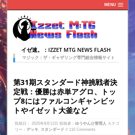
MENU
イゼ速。：IZZET MTG NEWS FLASH
マジック：ザ・ギャザリング専門総合情報サイト
第31期スタンダード神挑戦者決
定戦：優勝は赤単アグロ、トッ
プ8にはファルコンギャンビッ
トやイゼット大釜など
投稿日：
2025年9月12日
投稿者：
ゆうやん@管理人
カテゴ
リー：
デッキ
,
スタンダード
// 116 Comments