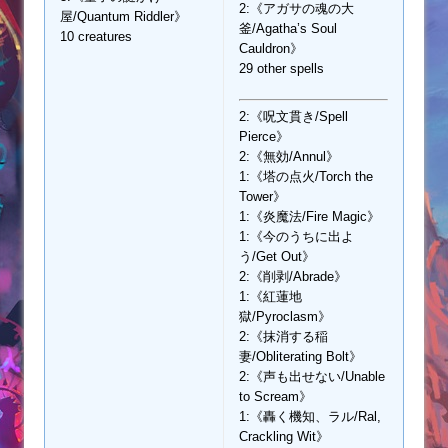
2:《アガサの魂の大
屋/Quantum Riddler》
釜/Agatha’s Soul
10 creatures
Cauldron》
29 other spells
2:《呪文貫き/Spell
Pierce》
2:《無効/Annul》
1:《塔の点火/Torch the
Tower》
1:《炎魔法/Fire Magic》
1:《今のうちに出よ
う/Get Out》
2:《削剥/Abrade》
1:《紅蓮地
獄/Pyroclasm》
2:《抹消する稲
妻/Obliterating Bolt》
2:《声も出せない/Unable
to Scream》
1:《轟く機知、ラル/Ral,
Crackling Wit》