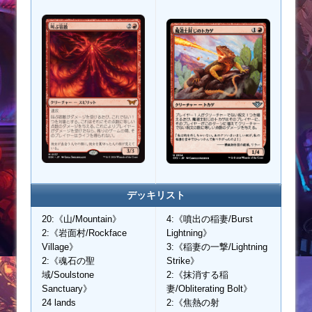
デッキリスト
20:《山/Mountain》
4:《噴出の稲妻/Burst
2:《岩面村/Rockface
Lightning》
Village》
3:《稲妻の一撃/Lightning
2:《魂石の聖
Strike》
域/Soulstone
2:《抹消する稲
Sanctuary》
妻/Obliterating Bolt》
24 lands
2:《焦熱の射