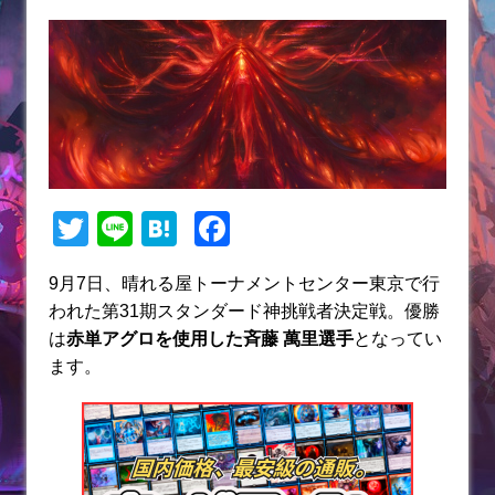
T
Li
H
F
w
n
at
a
9月7日、晴れる屋トーナメントセンター東京で行
itt
e
e
c
われた第31期スタンダード神挑戦者決定戦。優勝
er
n
e
は
赤単アグロ
を使用した斉藤 萬里選手
となってい
a
b
ます。
o
o
k