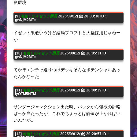
良環境
[9]
名無しのイゼット団員
2025/09/12(金) 20:03:30 ID：
gwNjM2MTc
イゼット果敢いうけど結局プロフトと大釜採用じゃねー
か
[10]
名無しのイゼット団員
2025/09/12(金) 20:05:31 ID：
gwNjM2MTc
てか隼エンチャ送りつけデッキそんなポテンシャルあっ
たんかなった
[11]
名無しのイゼット団員
2025/09/12(金) 20:09:39 ID：
IyOTM5NTM
サンダージャンクション出た時、パックから強欲の計略
ばっか当たったが、これでちょっとは価値が上がればい
いんだが…
[12]
名無しのイゼット団員
2025/09/12(金) 20:20:57 ID：