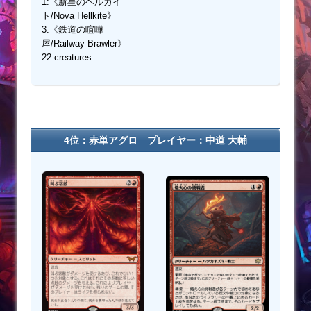
1:《新星のヘルカイ
ト/Nova Hellkite》
3:《鉄道の喧嘩
屋/Railway Brawler》
22 creatures
4位：赤単アグロ プレイヤー：中道 大輔