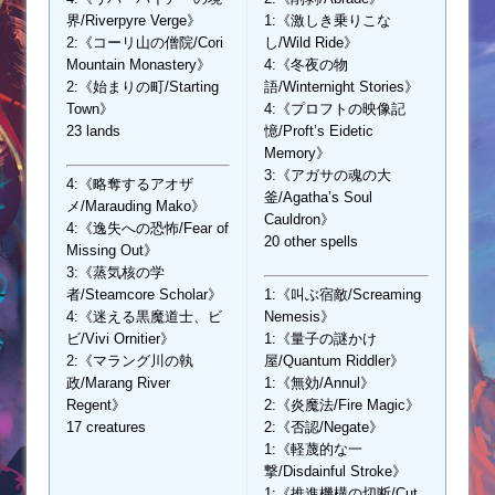
界/Riverpyre Verge》
1:《激しき乗りこな
2:《コーリ山の僧院/Cori
し/Wild Ride》
Mountain Monastery》
4:《冬夜の物
2:《始まりの町/Starting
語/Winternight Stories》
Town》
4:《プロフトの映像記
23 lands
憶/Proft’s Eidetic
Memory》
3:《アガサの魂の大
4:《略奪するアオザ
釜/Agatha’s Soul
メ/Marauding Mako》
Cauldron》
4:《逸失への恐怖/Fear of
20 other spells
Missing Out》
3:《蒸気核の学
者/Steamcore Scholar》
1:《叫ぶ宿敵/Screaming
4:《迷える黒魔道士、ビ
Nemesis》
ビ/Vivi Ornitier》
1:《量子の謎かけ
2:《マラング川の執
屋/Quantum Riddler》
政/Marang River
1:《無効/Annul》
Regent》
2:《炎魔法/Fire Magic》
17 creatures
2:《否認/Negate》
1:《軽蔑的な一
撃/Disdainful Stroke》
1:《推進機構の切断/Cut