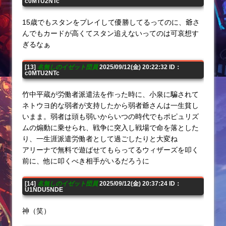
c0MTU2NTc
15歳でもスタンをプレイして優勝してるってのに、爺さ
んでもカードが高くてスタン追えないってのは可哀想す
ぎるなぁ
[13]
名無しのイゼット団員
2025/09/12(金) 20:22:32 ID：
c0MTU2NTc
竹中平蔵が労働者派遣法を作った時に、小泉に騙されて
ネトウヨ的な弱者が支持したから弱者爺さんは一生貧し
いまま。弱者は頭も弱いからいつの時代でもポピュリズ
ムの煽動に乗せられ、戦争に突入し戦場で命を落とした
り、一生涯派遣労働者として過ごしたりと大変ね
アリーナで無料で遊ばせてもらってるウィザーズを叩く
前に、他に叩くべき相手がいるだろうに
[14]
名無しのイゼット団員
2025/09/12(金) 20:37:24 ID：
U1NDU5NDE
神（笑）