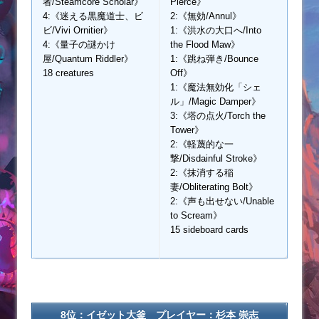
者/Steamcore Scholar》
Pierce》
4:《迷える黒魔道士、ビ
2:《無効/Annul》
ビ/Vivi Ornitier》
1:《洪水の大口へ/Into
4:《量子の謎かけ
the Flood Maw》
屋/Quantum Riddler》
1:《跳ね弾き/Bounce
18 creatures
Off》
1:《魔法無効化「シェ
ル」/Magic Damper》
3:《塔の点火/Torch the
Tower》
2:《軽蔑的な一
撃/Disdainful Stroke》
2:《抹消する稲
妻/Obliterating Bolt》
2:《声も出せない/Unable
to Scream》
15 sideboard cards
8位：イゼット大釜 プレイヤー：杉本 崇志