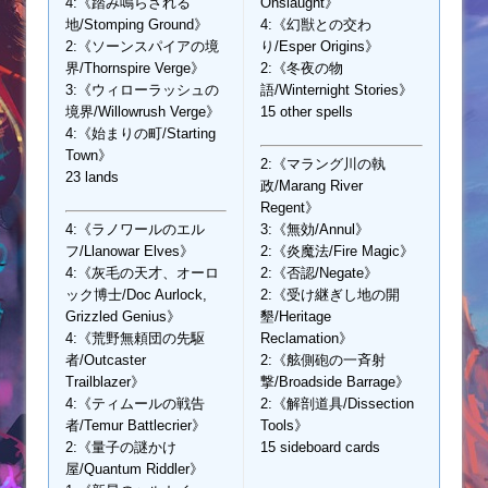
4:《踏み鳴らされる
Onslaught》
地/Stomping Ground》
4:《幻獣との交わ
2:《ソーンスパイアの境
り/Esper Origins》
界/Thornspire Verge》
2:《冬夜の物
3:《ウィローラッシュの
語/Winternight Stories》
境界/Willowrush Verge》
15 other spells
4:《始まりの町/Starting
Town》
2:《マラング川の執
23 lands
政/Marang River
Regent》
4:《ラノワールのエル
3:《無効/Annul》
フ/Llanowar Elves》
2:《炎魔法/Fire Magic》
4:《灰毛の天才、オーロ
2:《否認/Negate》
ック博士/Doc Aurlock,
2:《受け継ぎし地の開
Grizzled Genius》
墾/Heritage
4:《荒野無頼団の先駆
Reclamation》
者/Outcaster
2:《舷側砲の一斉射
Trailblazer》
撃/Broadside Barrage》
4:《ティムールの戦告
2:《解剖道具/Dissection
者/Temur Battlecrier》
Tools》
2:《量子の謎かけ
15 sideboard cards
屋/Quantum Riddler》