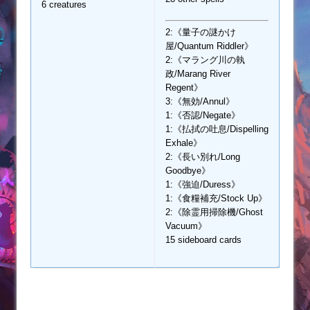
6 creatures
2:《量子の謎かけ
屋/Quantum Riddler》
2:《マラング川の執
政/Marang River
Regent》
3:《無効/Annul》
1:《否認/Negate》
1:《払拭の吐息/Dispelling
Exhale》
2:《長い別れ/Long
Goodbye》
1:《強迫/Duress》
1:《食糧補充/Stock Up》
2:《除霊用掃除機/Ghost
Vacuum》
15 sideboard cards