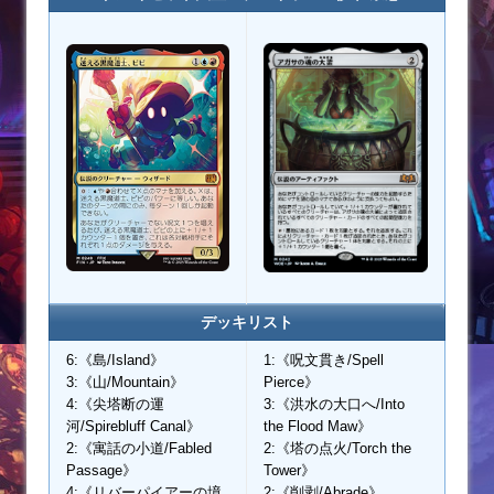
デッキリスト
6:《島/Island》
1:《呪文貫き/Spell
3:《山/Mountain》
Pierce》
4:《尖塔断の運
3:《洪水の大口へ/Into
河/Spirebluff Canal》
the Flood Maw》
2:《寓話の小道/Fabled
2:《塔の点火/Torch the
Passage》
Tower》
4:《リバーパイアーの境
2:《削剥/Abrade》