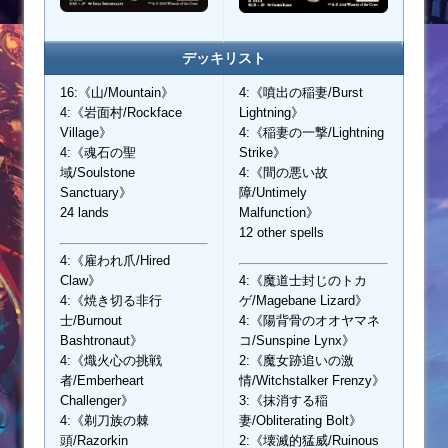
デッキリスト
16:《山/Mountain》
4:《噴出の稲妻/Burst
4:《岩面村/Rockface
Lightning》
Village》
4:《稲妻の一撃/Lightning
4:《魂石の聖
Strike》
域/Soulstone
4:《間の悪い故
Sanctuary》
障/Untimely
24 lands
Malfunction》
12 other spells
4:《雇われ爪/Hired
Claw》
4:《魔道士封じのトカ
4:《焼き切る非行
ゲ/Magebane Lizard》
士/Burnout
4:《陽背骨のオオヤマネ
Bashtronaut》
コ/Sunspine Lynx》
4:《熾火心の挑戦
2:《魔女跡追いの激
者/Emberheart
情/Witchstalker Frenzy》
Challenger》
3:《抹消する稲
4:《剃刀族の棘
妻/Obliterating Bolt》
頭/Razorkin
2:《壊滅的猛威/Ruinous