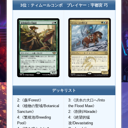
3位：ティムールコンボ プレイヤー：宇都宮 巧
デッキリスト
2:《森/Forest》
3:《洪水の大口へ/Into
4:《植物の聖域/Botanical
the Flood Maw》
Sanctum》
2:《削剥/Abrade》
4:《繁殖池/Breeding
4:《絶望的猛
Pool》
攻/Devastating