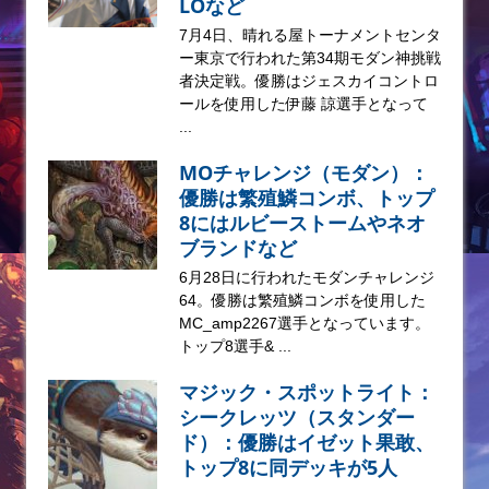
LOなど
7月4日、晴れる屋トーナメントセンタ
ー東京で行われた第34期モダン神挑戦
者決定戦。優勝はジェスカイコントロ
ールを使用した伊藤 諒選手となって
...
MOチャレンジ（モダン）：
優勝は繁殖鱗コンボ、トップ
8にはルビーストームやネオ
ブランドなど
6月28日に行われたモダンチャレンジ
64。優勝は繁殖鱗コンボを使用した
MC_amp2267選手となっています。
トップ8選手& ...
マジック・スポットライト：
シークレッツ（スタンダー
ド）：優勝はイゼット果敢、
トップ8に同デッキが5人