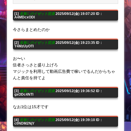
[1]
名無しのイゼット団員
2025/09/12(金) 19:07:20 ID：
A4MDcxODI
今さらまとめたのか
[2]
名無しのイゼット団員
2025/09/12(金) 19:23:35 ID：
Y4MzUyOTI
お〜い
信者さっさと盛り上げろ
マジックを利用して動画広告費で稼いでるんだからちゃ
んと責任を持てよ
[3]
名無しのイゼット団員
2025/09/12(金) 19:36:52 ID：
gxODc4NTI
なお1位は15才です
[4]
名無しのイゼット団員
2025/09/12(金) 19:39:10 ID：
c0NDM2NjY