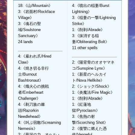
18:《山/Mountain》
4:《噴出の稲妻/Burst
3:《岩面村/Rockface
Lightning》
Village》
3:《稲妻の一撃/Lightning
3:《魂石の聖
Strike》
域/Soulstone
1:《削剥/Abrade》
Sanctuary》
3:《抹消する稲
24 lands
妻/Obliterating Bolt》
11 other spells
4:《雇われ爪/Hired
Claw》
2:《陽背骨のオオヤマネ
4:《焼き切る非行
コ/Sunspine Lynx》
士/Burnout
1:《新星のヘルカイ
Bashtronaut》
ト/Nova Hellkite》
4:《熾火心の挑戦
2:《ショック/Shock》
者/Emberheart
1:《炎魔法/Fire Magic》
Challenger》
1:《削剥/Abrade》
4:《剃刀族の棘
1:《紅蓮地
頭/Razorkin
獄/Pyroclasm》
Needlehead》
3:《焦熱の射
4:《叫ぶ宿敵/Screaming
撃/Scorching Shot》
Nemesis》
2:《復讐に燃えた憑
2:《最深の力、オヘル・
依/Vengeful