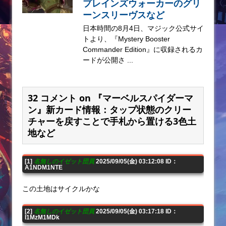
プレインズウォーカーのグリ
ーンスリーヴスなど
日本時間の8月4日、マジック公式サイ
トより、『Mystery Booster
Commander Edition』に収録されるカ
ードが公開さ ...
32 コメント on 『マーベルスパイダーマ
ン』新カード情報：タップ状態のクリー
チャーを戻すことで手札から置ける3色土
地など
[1]
名無しのイゼット団員
2025/09/05(金) 03:12:08 ID：
A1NDM1NTE
この土地はサイクルかな
[2]
名無しのイゼット団員
2025/09/05(金) 03:17:18 ID：
I1MzM1MDk