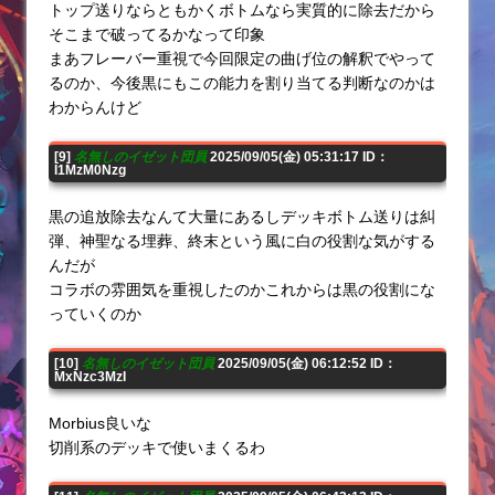
トップ送りならともかくボトムなら実質的に除去だから
そこまで破ってるかなって印象
まあフレーバー重視で今回限定の曲げ位の解釈でやって
るのか、今後黒にもこの能力を割り当てる判断なのかは
わからんけど
[9]
名無しのイゼット団員
2025/09/05(金) 05:31:17 ID：
I1MzM0Nzg
黒の追放除去なんて大量にあるしデッキボトム送りは糾
弾、神聖なる埋葬、終末という風に白の役割な気がする
んだが
コラボの雰囲気を重視したのかこれからは黒の役割にな
っていくのか
[10]
名無しのイゼット団員
2025/09/05(金) 06:12:52 ID：
MxNzc3MzI
Morbius良いな
切削系のデッキで使いまくるわ