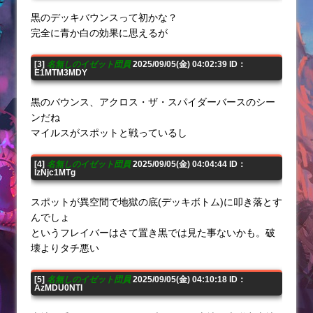
黒のデッキバウンスって初かな？
完全に青か白の効果に思えるが
[3]
名無しのイゼット団員
2025/09/05(金) 04:02:39 ID：
E1MTM3MDY
黒のバウンス、アクロス・ザ・スパイダーバースのシー
ンだね
マイルスがスポットと戦っているし
[4]
名無しのイゼット団員
2025/09/05(金) 04:04:44 ID：
IzNjc1MTg
スポットが異空間で地獄の底(デッキボトム)に叩き落とす
んでしょ
というフレイバーはさて置き黒では見た事ないかも。破
壊よりタチ悪い
[5]
名無しのイゼット団員
2025/09/05(金) 04:10:18 ID：
AzMDU0NTI