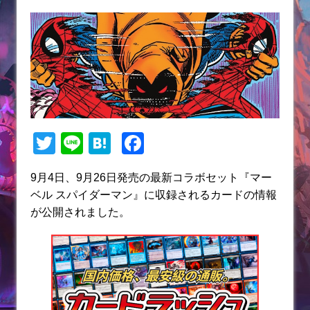
T
Li
H
F
w
n
at
a
9月4日、9月26日発売の最新コラボセット『マー
itt
e
e
c
ベル スパイダーマン』に収録されるカードの情報
er
n
e
が公開されました。
a
b
o
o
k