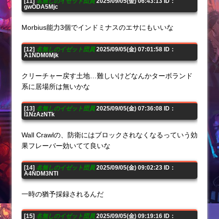
[11]
名無しのイゼット団員
2025/09/05(金) 06:43:13 ID：
gwODA5Mjc
Morbius能力3個でインドミナスのエサにもいいな
[12]
名無しのイゼット団員
2025/09/05(金) 07:01:58 ID：
A1NDM0Mjk
クリーチャー戻す土地…難しいけどなんかターボランド
系に居場所は無いかな
[13]
名無しのイゼット団員
2025/09/05(金) 07:36:08 ID：
I1NzAzNTk
Wall Crawlの、防衛にはブロックされなくなるっていう効
果フレーバー効いてて良いな
[14]
名無しのイゼット団員
2025/09/05(金) 09:02:23 ID：
A4NDM3NTI
一時の猶予採録されるんだ
[15]
名無しのイゼット団員
2025/09/05(金) 09:19:16 ID：