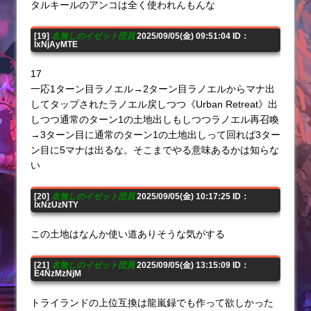
タルキールのアンコは全く使われんもんな
[19]
名無しのイゼット団員
2025/09/05(金) 09:51:04 ID：
IxNjAyMTE
17
一応1ターン目ラノエル→2ターン目ラノエルからマナ出
してタップされたラノエル戻しつつ《Urban Retreat》出
しつつ通常のターン1の土地出しもしつつラノエル再召喚
→3ターン目に通常のターン1の土地出しって回れば3ター
ン目に5マナは出るな。そこまでやる意味あるかは知らな
い
[20]
名無しのイゼット団員
2025/09/05(金) 10:17:25 ID：
IxNzUzNTY
この土地はなんか使い道ありそうな気がする
[21]
名無しのイゼット団員
2025/09/05(金) 13:15:09 ID：
E4NzMzNjM
トライランドの上位互換は龍嵐録でも作って欲しかった