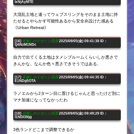
IxNjAyMTE
大混乱土地と違ってウェブスリングをそのまま土地に持
たせるとやらかす可能性あるから安全弁設けた感ある
《Urban Retreat》
[16]
名無しのイゼット団員
2025/09/05(金) 09:41:38 ID：
Q4NzM1NDc
自力で出てくる土地はタメシブルームくらいしか悪さで
きんかな。なんか色々悪さできそうではある。
[17]
名無しのイゼット団員
2025/09/05(金) 09:44:35 ID：
E1NDg5OTA
ラノエルから2ターン目に置けるじゃんと思ったけど別に
マナ加速になってなかったわ
[18]
名無しのイゼット団員
2025/09/05(金) 09:49:29 ID：
I1NDI3Njg
3色ランドどこまで調整できるか