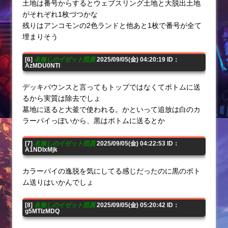
土地は番号からするとウェブスリング土地と大脱出土地
がそれぞれ1枚づつかな
残りはアンコモンの2色ランドと他あと1枚で番号が全て
埋まりそう
[6]
名無しのイゼット団員
2025/09/05(金) 04:20:19 ID：
AzMDU0NTI
デッキバウンスと言ってもトップではなくてボトムに送
るから実質は除去でしょ
墓地に送ると大釜で使われる。かといって追放は白のカ
ラーパイっぽいから、黒はボトムに送るとか
[7]
名無しのイゼット団員
2025/09/05(金) 04:22:53 ID：
A1NDIxMjk
カラーパイの逸脱を気にしてる感じだったのに黒のボト
ム送りはいかんでしょ
[8]
名無しのイゼット団員
2025/09/05(金) 05:20:42 ID：
g5MTIzMDQ