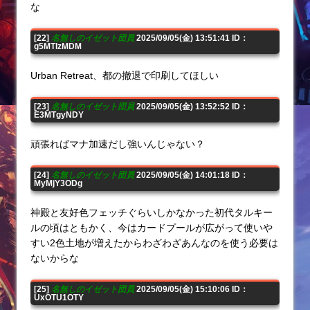
な
[22]
名無しのイゼット団員
2025/09/05(金) 13:51:41 ID：
g5MTIzMDM
Urban Retreat、都の撤退で印刷してほしい
[23]
名無しのイゼット団員
2025/09/05(金) 13:52:52 ID：
E3MTgyNDY
頑張ればマナ加速だし強いんじゃない？
[24]
名無しのイゼット団員
2025/09/05(金) 14:01:18 ID：
MyMjY3ODg
神殿と友好色フェッチぐらいしかなかった初代タルキー
ルの頃はともかく、今はカードプールが広がって使いや
すい2色土地が増えたからわざわざあんなのを使う必要は
ないからな
[25]
名無しのイゼット団員
2025/09/05(金) 15:10:06 ID：
UxOTU1OTY