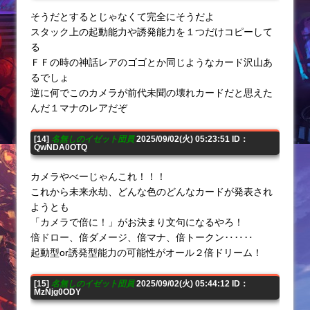
そうだとするとじゃなくて完全にそうだよ
スタック上の起動能力や誘発能力を１つだけコピーして
る
ＦＦの時の神話レアのゴゴとか同じようなカード沢山あ
るでしょ
逆に何でこのカメラが前代未聞の壊れカードだと思えた
んだ１マナのレアだぞ
[14]
名無しのイゼット団員
2025/09/02(火) 05:23:51 ID：
QwNDA0OTQ
カメラやべーじゃんこれ！！！
これから未来永劫、どんな色のどんなカードが発表され
ようとも
「カメラで倍に！」がお決まり文句になるやろ！
倍ドロー、倍ダメージ、倍マナ、倍トークン‥‥‥
起動型or誘発型能力の可能性がオール２倍ドリーム！
[15]
名無しのイゼット団員
2025/09/02(火) 05:44:12 ID：
MzNjg0ODY