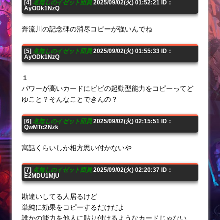
[4]
名無しのイゼット団員
2025/09/02(火) 01:52:21 ID：
AyODk1NzQ
奔流川の記念碑の消尽コピーが強いんでね
[5]
名無しのイゼット団員
2025/09/02(火) 01:55:33 ID：
AyODk1NzQ
１
パワーが高いカードにビビの起動型能力をコピーってど
ゆこと？そんなことできんの？
[6]
名無しのイゼット団員
2025/09/02(火) 02:15:51 ID：
QwMTc2Nzk
寓話くらいしか相方思い付かないや
[7]
名無しのイゼット団員
2025/09/02(火) 02:20:37 ID：
E2MDU1MjU
勘違いしてる人居るけど
単純に効果をコピーするだけだよ
誰かの能力を他人に貼り付けるようなカードじゃない