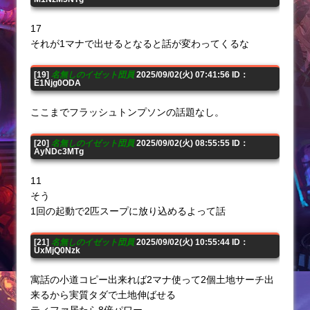
17
それが1マナで出せるとなると話が変わってくるな
[19]
名無しのイゼット団員
2025/09/02(火) 07:41:56 ID：
E1Njg0ODA
ここまでフラッシュトンプソンの話題なし。
[20]
名無しのイゼット団員
2025/09/02(火) 08:55:55 ID：
AyNDc3MTg
11
そう
1回の起動で2匹スープに放り込めるよって話
[21]
名無しのイゼット団員
2025/09/02(火) 10:55:44 ID：
UxMjQ0Nzk
寓話の小道コピー出来れば2マナ使って2個土地サーチ出
来るから実質タダで土地伸ばせる
ティファ居たら8倍パワー