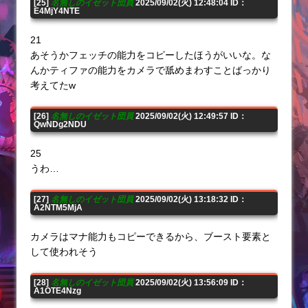
[25]
名無しのイゼット団員
2025/09/02(火) 12:48:04 ID：
E4MjY4NTE
21
あそうかフェッチの能力をコピーしたほうがいいな。な
んかティファの能力をカメラで舐めまわすことばっかり
考えてたw
[26]
名無しのイゼット団員
2025/09/02(火) 12:49:57 ID：
QwNDg2NDU
25
うわ…
[27]
名無しのイゼット団員
2025/09/02(火) 13:18:32 ID：
A2NTM5MjA
カメラはマナ能力もコピーできるから、ブースト要素と
して使われそう
[28]
名無しのイゼット団員
2025/09/02(火) 13:56:09 ID：
A1OTE4Nzg