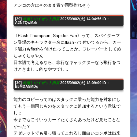
アンコの方はそのまま青で同型作れそう
[29]
名無しのイゼット団員
2025/09/02(火) 14:04:56 ID：
A2NTQwMzk
《Flash Thompson, Sapider-Fan》って、スパイダーマ
ン登場のキャラクター名にflashって付いてるから、カー
ド能力もflashを付けたってことか。フレーバーとしてめ
ちゃくちゃやん
日本語で考えるなら、非行なキャラクターなら飛行をつ
けときましょ的なやつでしょ
[30]
名無しのイゼット団員
2025/09/02(火) 18:09:00 ID：
E5MDA5MDg
能力のコピーってのはスタックに乗った能力を対象にし
てもう一個同じものをスタックに追加するという意味で
しょ
今までもこういうカードたくさんあったけど見たことな
かった？
テゼレットでも引っ張ってこれるし面白いコンボは出来