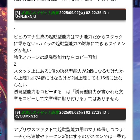
[8]
名無しのイゼット団員
2025/09/02(火) 02:22:35 ID：
UyNzExNjU
1
ビビのマナ生成の起動型能力はマナ能力だからスタック
に乗らない=カメラの起動型能力の対象にできるタイミン
グが無い
強化とバーンの誘発型能力ならコピー可能
2
スタック上にある1個の誘発型能力が2個になるだけだか
ら上陸1回で4倍にはなるけど2回上陸しても16倍にはな
らない
誘発型能力をコピーする、は『誘発型能力が書かれた文
章をコピーして文章欄に貼り付ける』ではありません
[9]
名無しのイゼット団員
2025/09/02(火) 02:27:28 ID：
gyODMxNzg
アゾリウスファクトで起動型能力用のマナ確保しつつサ
ーチから追放やトークン2倍にするのがスタンでは一番丸