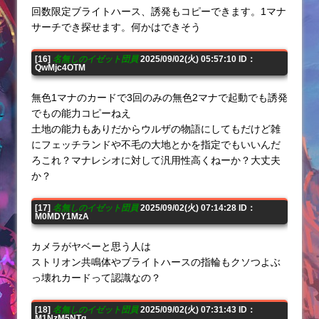
回数限定ブライトハース、誘発もコピーできます。1マナ
サーチでき探せます。何かはできそう
[16]
名無しのイゼット団員
2025/09/02(火) 05:57:10 ID：
QwMjc4OTM
無色1マナのカードで3回のみの無色2マナで起動でも誘発
でもの能力コピーねえ
土地の能力もありだからウルザの物語にしてもだけど雑
にフェッチランドや不毛の大地とかを指定でもいいんだ
ろこれ？マナレシオに対して汎用性高くねーか？大丈夫
か？
[17]
名無しのイゼット団員
2025/09/02(火) 07:14:28 ID：
M0MDY1MzA
カメラがヤベーと思う人は
ストリオン共鳴体やブライトハースの指輪もクソつよぶ
っ壊れカードって認識なの？
[18]
名無しのイゼット団員
2025/09/02(火) 07:31:43 ID：
M1NzM5NTg