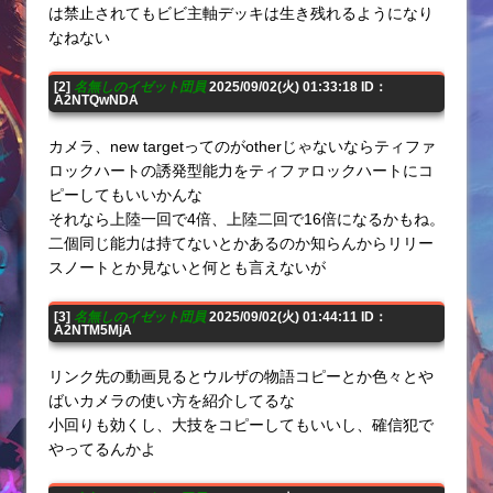
は禁止されてもビビ主軸デッキは生き残れるようになり
なねない
[2]
名無しのイゼット団員
2025/09/02(火) 01:33:18 ID：
A2NTQwNDA
カメラ、new targetってのがotherじゃないならティファ
ロックハートの誘発型能力をティファロックハートにコ
ピーしてもいいかんな
それなら上陸一回で4倍、上陸二回で16倍になるかもね。
二個同じ能力は持てないとかあるのか知らんからリリー
スノートとか見ないと何とも言えないが
[3]
名無しのイゼット団員
2025/09/02(火) 01:44:11 ID：
A2NTM5MjA
リンク先の動画見るとウルザの物語コピーとか色々とや
ばいカメラの使い方を紹介してるな
小回りも効くし、大技をコピーしてもいいし、確信犯で
やってるんかよ