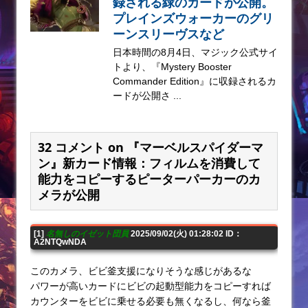
録される緑のカードが公開。
プレインズウォーカーのグリ
ーンスリーヴスなど
日本時間の8月4日、マジック公式サイ
トより、『Mystery Booster
Commander Edition』に収録されるカ
ードが公開さ ...
32 コメント on 『マーベルスパイダーマ
ン』新カード情報：フィルムを消費して
能力をコピーするピーターパーカーのカ
メラが公開
[1]
名無しのイゼット団員
2025/09/02(火) 01:28:02 ID：
A2NTQwNDA
このカメラ、ビビ釜支援になりそうな感じがあるな
パワーが高いカードにビビの起動型能力をコピーすれば
カウンターをビビに乗せる必要も無くなるし、何なら釜