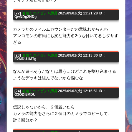
[22]
名無しのイゼット団員
2025/09/02(火) 11:21:28 ID：
QwNDg2NDg
カメラだのフィルムカウンターだの意味わからんわ
アンコモンの市民にも変な能力名2つも付いてるしダサす
ぎる
[23]
名無しのイゼット団員
2025/09/02(火) 12:13:30 ID：
E2MDU1MTg
なんか遊べそうだなとは思う…けどこれを割り込ませる
ようなデッキは組んでないから悩むな
[24]
名無しのイゼット団員
2025/09/02(火) 12:16:51 ID：
Q3ODI5MDU
伝説じゃないから、２個置いたら
カメラの能力をさらに２個目のカメラでコピーして、
計３回分か？