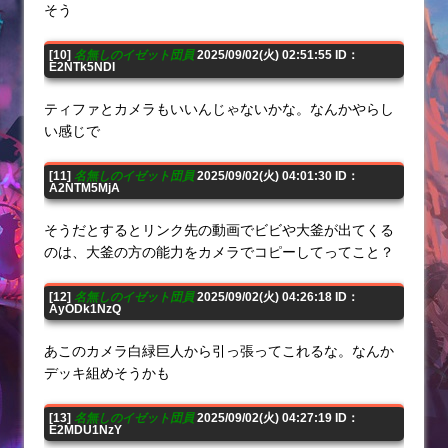
そう
[10]
名無しのイゼット団員
2025/09/02(火) 02:51:55 ID：
E2NTk5NDI
ティファとカメラもいいんじゃないかな。なんかやらし
い感じで
[11]
名無しのイゼット団員
2025/09/02(火) 04:01:30 ID：
A2NTM5MjA
そうだとするとリンク先の動画でビビや大釜が出てくる
のは、大釜の方の能力をカメラでコピーしてってこと？
[12]
名無しのイゼット団員
2025/09/02(火) 04:26:18 ID：
AyODk1NzQ
あこのカメラ白緑巨人から引っ張ってこれるな。なんか
デッキ組めそうかも
[13]
名無しのイゼット団員
2025/09/02(火) 04:27:19 ID：
E2MDU1NzY