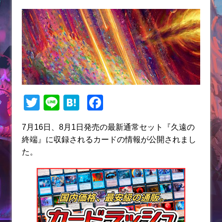
T
Li
H
F
w
n
at
a
7月16日、8月1日発売の最新通常セット『久遠の
itt
e
e
c
終端』に収録されるカードの情報が公開されまし
er
n
e
た。
a
b
o
o
k