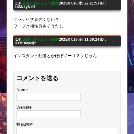
[13]
名無しのイゼット団員
2025/07/16(水) 22:21:53 ID：
k4MzkyNzU
クラゲ科学者強くない？
ワープと相性良さそうだし
[14]
名無しのイゼット団員
2025/07/18(金) 11:39:24 ID：
U1MDMyNjY
インスタント配備とかほぼノーリスクじゃん
コメントを送る
Name
Website
投稿内容