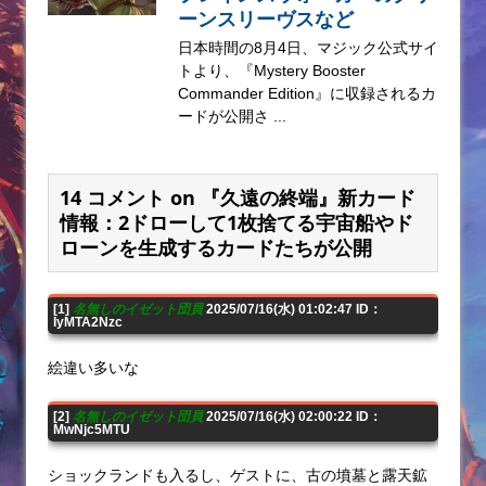
ーンスリーヴスなど
日本時間の8月4日、マジック公式サイ
トより、『Mystery Booster
Commander Edition』に収録されるカ
ードが公開さ ...
14 コメント on 『久遠の終端』新カード
情報：2ドローして1枚捨てる宇宙船やド
ローンを生成するカードたちが公開
[1]
名無しのイゼット団員
2025/07/16(水) 01:02:47 ID：
IyMTA2Nzc
絵違い多いな
[2]
名無しのイゼット団員
2025/07/16(水) 02:00:22 ID：
MwNjc5MTU
ショックランドも入るし、ゲストに、古の墳墓と露天鉱