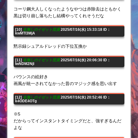
コーリ鋼大人しくなったようなやつは赤除去はともかく
黒は切り崩し落ちたし結構やってくれそうだな
[10]
名無しのイゼット団員
2025/07/16(水) 15:33:18 ID：
kwMTI3MjA
黙示録シュアルドレッドの下位互換か
[11]
名無しのイゼット団員
2025/07/16(水) 20:06:30 ID：
IwNDM2NjI
バウンスの絵好き
画風が統一されてなかった昔のマジック感を思い出す
[12]
名無しのイゼット団員
2025/07/16(水) 20:52:46 ID：
k4ODE4OTg
※5
だからってインスタントタイミングだと、強すぎるんだ
よな