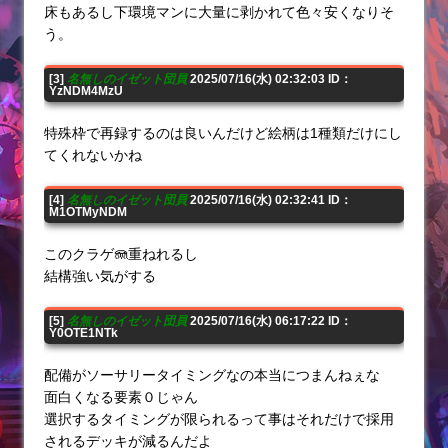
床もあるし下環境マンに大量に剥かれて色々安くなりそ
う。
[3]
名無しのイゼット団員
2025/07/16(水) 02:32:03 ID：
YzNDM4MzU
特殊枠で再録するのは良いんだけど絵柄は1種類だけにし
てくれないかね
[4]
名無しのイゼット団員
2025/07/16(水) 02:32:41 ID：
M1OTMyNDM
このクラゲ🪼重ねれるし
結構強い気がする
[5]
名無しのイゼット団員
2025/07/16(水) 06:17:22 ID：
Y0OTE1NTk
配備がソーサリータイミングなの本当につまんねぇな
面白くなる要素０じゃん
選択するタイミングが限られるって事はそれだけで採用
されるデッキが減るんだよ