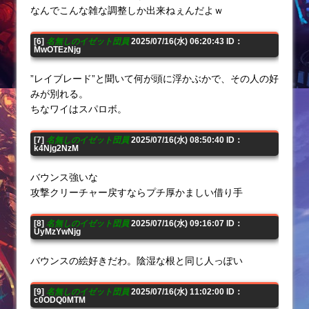
なんでこんな雑な調整しか出来ねぇんだよｗ
[6]
名無しのイゼット団員
2025/07/16(水) 06:20:43 ID：
MwOTEzNjg
”レイブレード”と聞いて何が頭に浮かぶかで、その人の好
みが別れる。
ちなワイはスパロボ。
[7]
名無しのイゼット団員
2025/07/16(水) 08:50:40 ID：
k4Njg2NzM
バウンス強いな
攻撃クリーチャー戻すならプチ厚かましい借り手
[8]
名無しのイゼット団員
2025/07/16(水) 09:16:07 ID：
UyMzYwNjg
バウンスの絵好きだわ。陰湿な根と同じ人っぽい
[9]
名無しのイゼット団員
2025/07/16(水) 11:02:00 ID：
c0ODQ0MTM