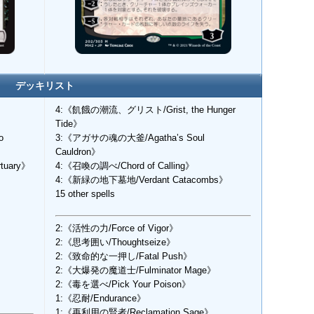
デッキリスト
4:《飢餓の潮流、グリスト/Grist, the Hunger
Tide》
o
3:《アガサの魂の大釜/Agatha’s Soul
Cauldron》
tuary》
4:《召喚の調べ/Chord of Calling》
4:《新緑の地下墓地/Verdant Catacombs》
15 other spells
2:《活性の力/Force of Vigor》
2:《思考囲い/Thoughtseize》
2:《致命的な一押し/Fatal Push》
2:《大爆発の魔道士/Fulminator Mage》
2:《毒を選べ/Pick Your Poison》
1:《忍耐/Endurance》
1:《再利用の賢者/Reclamation Sage》