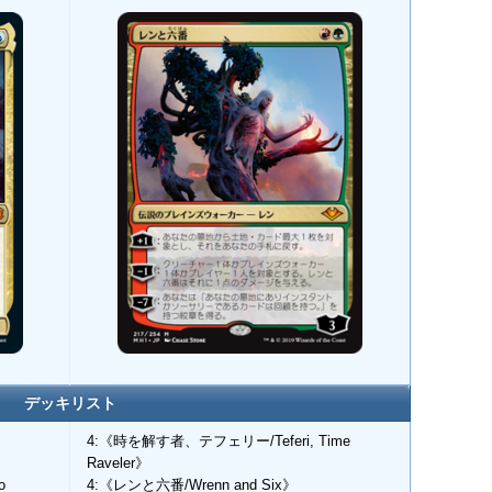
デッキリスト
4:《時を解す者、テフェリー/Teferi, Time
Raveler》
o
4:《レンと六番/Wrenn and Six》