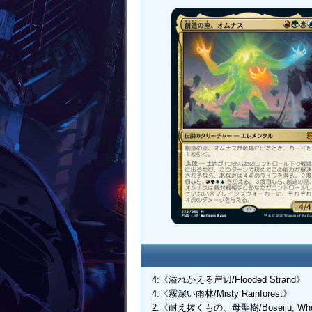
4:《溢れかえる岸辺/Flooded Strand》
4:《霧深い雨林/Misty Rainforest》
2:《耐え抜くもの、母聖樹/Boseiju, Wh