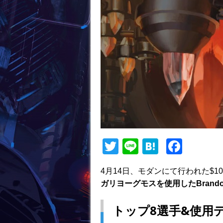
T
Li
H
F
w
n
at
a
4月14日、モダンにて行われた$10K RCQ 
itt
e
e
c
ガリヨーグモスを使用したBrandon
er
n
e
a
b
トップ8選手&使用