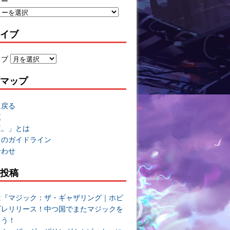
リー
イブ
イブ
マップ
に戻る
覧
速。」とは
トのガイドライン
合わせ
投稿
は『マジック：ザ・ギャザリング｜ホビ
プレリリース！中つ国でまたマジックを
よう！