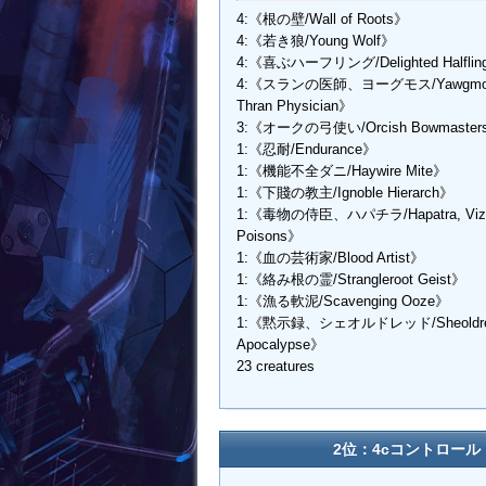
4:《根の壁/Wall of Roots》
4:《若き狼/Young Wolf》
4:《喜ぶハーフリング/Delighted Halfli
4:《スランの医師、ヨーグモス/Yawgmot
Thran Physician》
3:《オークの弓使い/Orcish Bowmaster
1:《忍耐/Endurance》
1:《機能不全ダニ/Haywire Mite》
1:《下賤の教主/Ignoble Hierarch》
1:《毒物の侍臣、ハパチラ/Hapatra, Vizie
Poisons》
1:《血の芸術家/Blood Artist》
1:《絡み根の霊/Strangleroot Geist》
1:《漁る軟泥/Scavenging Ooze》
1:《黙示録、シェオルドレッド/Sheoldred
Apocalypse》
23 creatures
2位：4cコントロール（