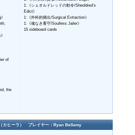
1:《シェオルドレッドの勅令/Sheoldred’s
Edict》
ng》
1:《外科的摘出/Surgical Extraction》
h,
1:《魂なき看守/Soulless Jailer》
15 sideboard cards
s》
r of
, the
カヒーラ） プレイヤー：Ryan Bellamy