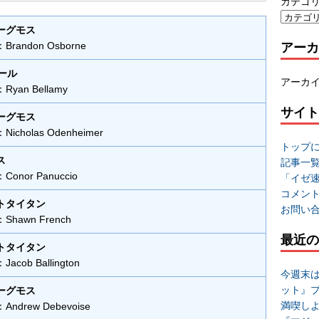
カテゴ
ーグモス
アーカ
andon Osborne
ール
アーカ
an Bellamy
サイト
ーグモス
cholas Odenheimer
トップ
ス
記事一
nor Panuccio
「イゼ
コメン
トタイタン
お問い
hawn French
最近の
トタイタン
cob Ballington
今週末
ット』
ーグモス
満喫し
drew Debevoise