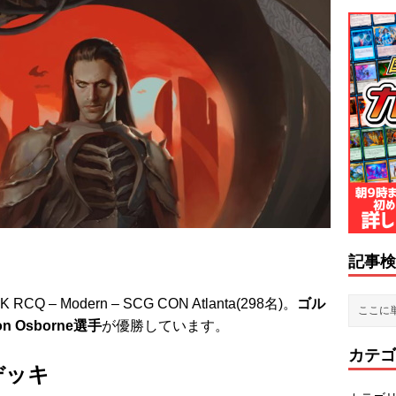
記事検
– Modern – SCG CON Atlanta(298名)。
ゴル
 Osborne選手
が優勝しています。
カテゴ
デッキ