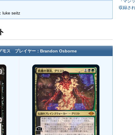
『マジッ
収録さ
ke seitz
ト
ス プレイヤー：Brandon Osborne