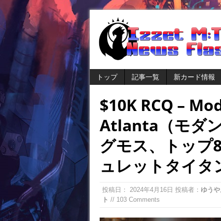
トップ
記事一覧
新カード情報
$10K RCQ – Mo
Atlanta（
グモス、トップ
ュレットタイタ
投稿日：
2024年4月16日
投稿者：
ゆうや
ト
// 103 Comments