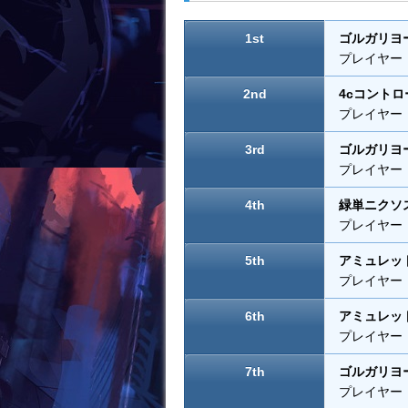
o
o
1st
ゴルガリヨ
k
プレイヤー：Br
2nd
4cコントロ
プレイヤー：Ry
3rd
ゴルガリヨ
プレイヤー：Ni
4th
緑単ニクソ
プレイヤー：Co
5th
アミュレッ
プレイヤー：S
6th
アミュレッ
プレイヤー：Ja
7th
ゴルガリヨ
プレイヤー：An