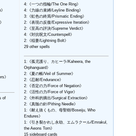
4:《一つの指輪/The One Ring》
h》
4:《力線の束縛/Leyline Binding》
3:《虹色の終焉/Prismatic Ending》
e》
2:《表現の反復/Expressive Iteration》
2:《至高の評決/Supreme Verdict》
4:《対抗呪文/Counterspell》
2:《稲妻/Lightning Bolt》
29 other spells
1:《孤児護り、カヒーラ/Kaheera, the
Orphanguard》
2:《夏の帳/Veil of Summer》
ers》
2:《忍耐/Endurance》
2:《否定の力/Force of Negation》
2:《活性の力/Force of Vigor》
 of
2:《外科的摘出/Surgical Extraction》
2:《真髄の針/Pithing Needle》
1:《耐え抜くもの、母聖樹/Boseiju, Who
Endures》
1:《引き裂かれし永劫、エムラクール/Emrakul,
the Aeons Torn》
15 sideboard cards