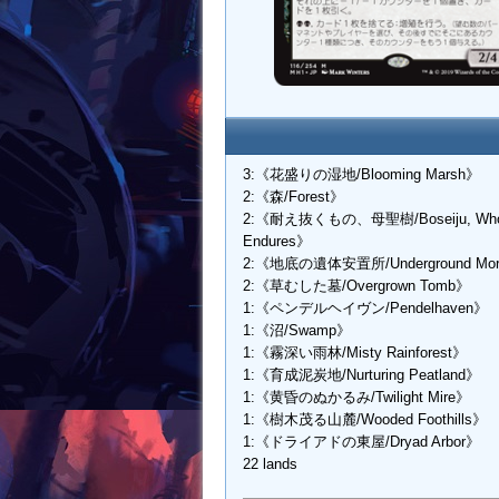
3:《花盛りの湿地/Blooming Marsh》
2:《森/Forest》
2:《耐え抜くもの、母聖樹/Boseiju, Wh
Endures》
2:《地底の遺体安置所/Underground Mor
2:《草むした墓/Overgrown Tomb》
1:《ペンデルヘイヴン/Pendelhaven》
1:《沼/Swamp》
1:《霧深い雨林/Misty Rainforest》
1:《育成泥炭地/Nurturing Peatland》
1:《黄昏のぬかるみ/Twilight Mire》
1:《樹木茂る山麓/Wooded Foothills》
1:《ドライアドの東屋/Dryad Arbor》
22 lands