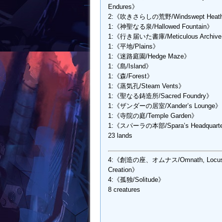
Endures》
2:《吹きさらしの荒野/Windswept Heat
1:《神聖なる泉/Hallowed Fountain》
1:《行き届いた書庫/Meticulous Archiv
1:《平地/Plains》
1:《迷路庭園/Hedge Maze》
1:《島/Island》
1:《森/Forest》
1:《蒸気孔/Steam Vents》
1:《聖なる鋳造所/Sacred Foundry》
1:《ザンダーの居室/Xander’s Lounge》
1:《寺院の庭/Temple Garden》
1:《スパーラの本部/Spara’s Headquart
23 lands
4:《創造の座、オムナス/Omnath, Locus
Creation》
4:《孤独/Solitude》
8 creatures