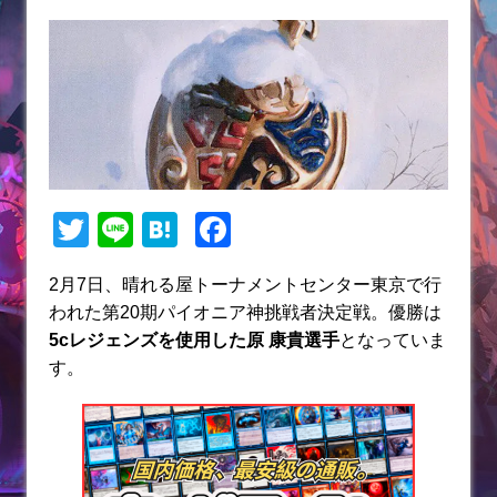
T
Li
H
F
w
n
at
a
2月7日、晴れる屋トーナメントセンター東京で行
itt
e
e
c
われた第20期パイオニア神挑戦者決定戦。優勝は
er
n
e
5cレジェンズ
を使用した原 康貴選手
となっていま
a
b
す。
o
o
k