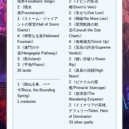
境界/Floodfarm Verge》
2:《ドビンの拒否
2:《噴水
権/Dovin’s Veto》
港/Fountainport》
2:《失せろ/Get Lost》
1:《ストーム・ジャイア
4:《喝破/No More Lies》
ントの聖堂/Hall of Storm
3:《星間航路の助
Giants》
言/Consult the Star
4:《神聖なる泉/Hallowed
Charts》
Fountain》
4:《食糧補充/Stock Up》
3:《連門の小
2:《至高の評決/Supreme
道/Hengegate Pathway》
Verdict》
3:《島/Island》
2:《縫い目破り/Seam
3:《平地/Plains》
Rip》
26 lands
2:《真昼の決闘/High
Noon》
2:《ピナクルの星
1:《跳ねる春、ベー
檻/Pinnacle Starcage》
ザ/Beza, the Bounding
2:《放浪皇/The
Spring》
Wandering Emperor》
1 creatures
2:《ドミナリアの英雄、
テフェリー/Teferi, Hero
of Dominaria》
33 other spells