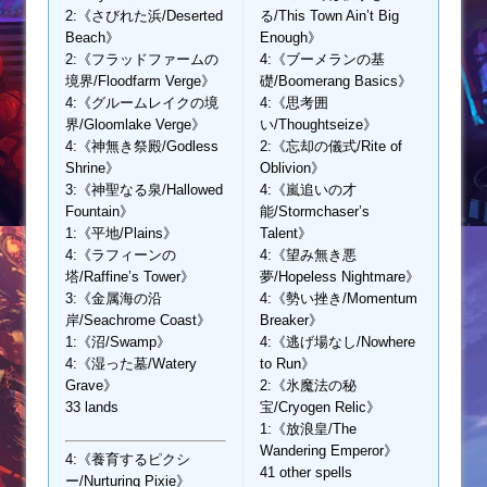
2:《さびれた浜/Deserted
る/This Town Ain’t Big
Beach》
Enough》
2:《フラッドファームの
4:《ブーメランの基
境界/Floodfarm Verge》
礎/Boomerang Basics》
4:《グルームレイクの境
4:《思考囲
界/Gloomlake Verge》
い/Thoughtseize》
4:《神無き祭殿/Godless
2:《忘却の儀式/Rite of
Shrine》
Oblivion》
3:《神聖なる泉/Hallowed
4:《嵐追いの才
Fountain》
能/Stormchaser’s
1:《平地/Plains》
Talent》
4:《ラフィーンの
4:《望み無き悪
塔/Raffine’s Tower》
夢/Hopeless Nightmare》
3:《金属海の沿
4:《勢い挫き/Momentum
岸/Seachrome Coast》
Breaker》
1:《沼/Swamp》
4:《逃げ場なし/Nowhere
4:《湿った墓/Watery
to Run》
Grave》
2:《氷魔法の秘
33 lands
宝/Cryogen Relic》
1:《放浪皇/The
Wandering Emperor》
4:《養育するピクシ
41 other spells
ー/Nurturing Pixie》