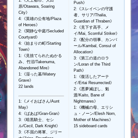
1:《天上都市、大田
Push》
原/Otawara, Soaring
2:《スレイベンの守護
City》
者、サリア/Thalia,
4:《英雄の公有地/Plaza
Guardian of Thraben》
of Heroes》
2:《見下す高手、メ
2:《閑静な中庭/Secluded
イ/Mai, Scornful Striker》
Courtyard》
2:《配分の領事、カンバ
4:《始まりの町/Starting
ール/Kambal, Consul of
Town》
Allocation》
1:《見捨てられたぬかる
3:《第三の道のロラ
み、竹沼/Takenuma,
ン/Loran of the Third
Abandoned Mire》
Path》
1:《湿った墓/Watery
1:《復活したアーテ
Grave》
イ/Ertai Resurrected》
22 lands
2:《悪夢滅ぼし、魁
渡/Kaito, Bane of
1:《メイおばさん/Aunt
Nightmares》
May》
1:《機械の母、エリシ
4:《ばあば/Gran-Gran》
ュ・ノーン/Elesh Norn,
3:《暗黒騎士、セシ
Mother of Machines》
ル/Cecil, Dark Knight》
15 sideboard cards
3:《不屈の将軍、ジリー