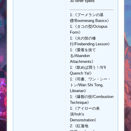
30 other spells
1:《ブーメランの基
礎/Boomerang Basics》
1:《タコの型/Octopus
Form》
1:《火の技の修
行/Firebending Lesson》
1:《愛着を捨て
る/Abandon
Attachments》
1:《飲めば潤う！/It’ll
Quench Ya!》
1:《司書、ワン・シー・
トン/Wan Shi Tong,
Librarian》
1:《爆裂の技/Combustion
Technique》
1:《アイローの表
演/Iroh’s
Demonstration》
2:《紅蓮地