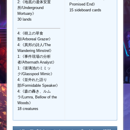
2:《地底の遺体安置
Promised End》
所/Underground
15 sideboard cards
Mortuary》
30 lands
4:《樹上の草食
獣/Arboreal Grazer》
4:《異邦の詩人/The
Wandering Minstrel》
1:《事件現場の分析
者/Aftermath Analyst》
1:《玻璃池のミミッ
ク/Glasspool Mimic》
4:《並外れた語り
部/Formidable Speaker》
4:《森の轟き、ルム
ラ/Lumra, Bellow of the
Woods》
18 creatures