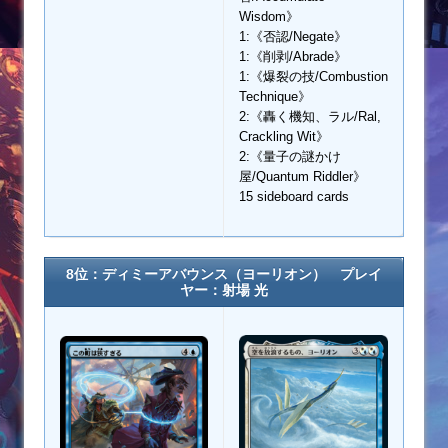
Wisdom》
1:《否認/Negate》
1:《削剥/Abrade》
1:《爆裂の技/Combustion
Technique》
2:《轟く機知、ラル/Ral,
Crackling Wit》
2:《量子の謎かけ
屋/Quantum Riddler》
15 sideboard cards
8位：ディミーアバウンス（ヨーリオン） プレイ
ヤー：射場 光