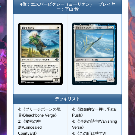
4位：エスパーピクシー（ヨーリオン） プレイヤ
ー：平山 怜
デッキリスト
4:《ブリーチボーンの境
4:《致命的な一押し/Fatal
界/Bleachbone Verge》
Push》
1:《秘密の中
4:《消失の詩句/Vanishing
庭/Concealed
Verse》
Courtyard》
4:《この町は狭すぎ