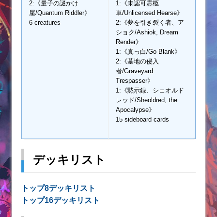
2:《量子の謎かけ
1:《未認可霊柩
屋/Quantum Riddler》
車/Unlicensed Hearse》
6 creatures
2:《夢を引き裂く者、ア
ショク/Ashiok, Dream
Render》
1:《真っ白/Go Blank》
2:《墓地の侵入
者/Graveyard
Trespasser》
1:《黙示録、シェオルド
レッド/Sheoldred, the
Apocalypse》
15 sideboard cards
デッキリスト
トップ8デッキリスト
トップ16デッキリスト