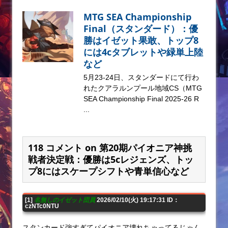
MTG SEA Championship
Final（スタンダード）：優
勝はイゼット果敢、トップ8
には4cタブレットや緑単上陸
など
5月23-24日、スタンダードにて行わ
れたクアラルンプール地域CS（MTG
SEA Championship Final 2025-26 R
...
118 コメント on 第20期パイオニア神挑
戦者決定戦：優勝は5cレジェンズ、トッ
プ8にはスケープシフトや青単信心など
[1]
名無しのイゼット団員
2026/02/10(火) 19:17:31 ID：
czNTc0NTU
スタンカード強すぎてパイオニア壊れちゃってるじゃん