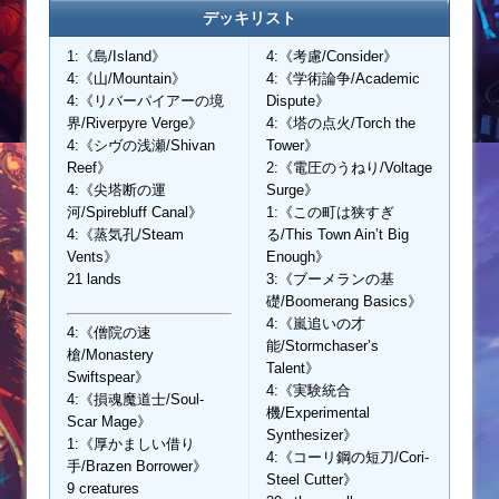
デッキリスト
1:《島/Island》
4:《考慮/Consider》
4:《山/Mountain》
4:《学術論争/Academic
4:《リバーパイアーの境
Dispute》
界/Riverpyre Verge》
4:《塔の点火/Torch the
4:《シヴの浅瀬/Shivan
Tower》
Reef》
2:《電圧のうねり/Voltage
4:《尖塔断の運
Surge》
河/Spirebluff Canal》
1:《この町は狭すぎ
4:《蒸気孔/Steam
る/This Town Ain’t Big
Vents》
Enough》
21 lands
3:《ブーメランの基
礎/Boomerang Basics》
4:《嵐追いの才
4:《僧院の速
能/Stormchaser’s
槍/Monastery
Talent》
Swiftspear》
4:《実験統合
4:《損魂魔道士/Soul-
機/Experimental
Scar Mage》
Synthesizer》
1:《厚かましい借り
4:《コーリ鋼の短刀/Cori-
手/Brazen Borrower》
Steel Cutter》
9 creatures