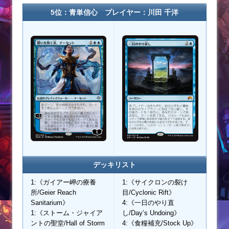
5位：青単信心 プレイヤー：川田 千洋
デッキリスト
1:《ガイアー岬の療養
1:《サイクロンの裂け
所/Geier Reach
目/Cyclonic Rift》
Sanitarium》
4:《一日のやり直
1:《ストーム・ジャイア
し/Day’s Undoing》
ントの聖堂/Hall of Storm
4:《食糧補充/Stock Up》