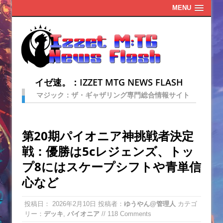
MENU
イゼ速。：IZZET MTG NEWS FLASH
マジック：ザ・ギャザリング専門総合情報サイト
第20期パイオニア神挑戦者決定
戦：優勝は5cレジェンズ、トッ
プ8にはスケープシフトや青単信
心など
投稿日：
2026年2月10日
投稿者：
ゆうやん@管理人
カテゴ
リー：
デッキ
,
パイオニア
// 118 Comments