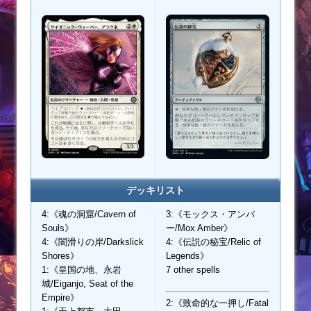
デッキリスト
4:《魂の洞窟/Cavern of
3:《モックス・アンバ
Souls》
ー/Mox Amber》
4:《闇滑りの岸/Darkslick
4:《伝説の秘宝/Relic of
Shores》
Legends》
1:《皇国の地、永岩
7 other spells
城/Eiganjo, Seat of the
Empire》
2:《致命的な一押し/Fatal