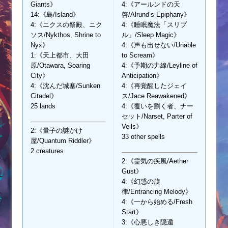
Giants》
4:《アールンドの天
14:《島/Island》
啓/Alrund’s Epiphany》
4:《ニクスの祭殿、ニク
4:《睡眠魔法「スリプ
ソス/Nykthos, Shrine to
ル」/Sleep Magic》
Nyx》
4:《声も出せない/Unable
1:《天上都市、大田
to Scream》
原/Otawara, Soaring
4:《予期の力線/Leyline of
City》
Anticipation》
4:《沈んだ城塞/Sunken
4:《再覚醒したジェイ
Citadel》
ス/Jace Reawakened》
25 lands
4:《覆いを割く者、ナー
セット/Narset, Parter of
Veils》
2:《量子の謎かけ
33 other spells
屋/Quantum Riddler》
2 creatures
2:《霊気の疾風/Aether
Gust》
4:《幻惑の旋
律/Entrancing Melody》
4:《一から始める/Fresh
Start》
3:《心悪しき隠遁