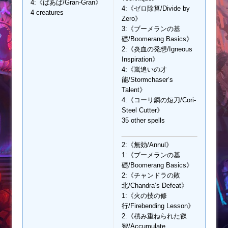
4:《ばあば/Gran-Gran》
4:《ゼロ除算/Divide by
4 creatures
Zero》
3:《ブーメランの基
礎/Boomerang Basics》
2:《炎血の発想/Igneous
Inspiration》
4:《嵐追いの才
能/Stormchaser’s
Talent》
4:《コーリ鋼の短刀/Cori-
Steel Cutter》
35 other spells
2:《無効/Annul》
1:《ブーメランの基
礎/Boomerang Basics》
2:《チャンドラの敗
北/Chandra’s Defeat》
1:《火の技の修
行/Firebending Lesson》
2:《積み重ねられた叡
智/Accumulate