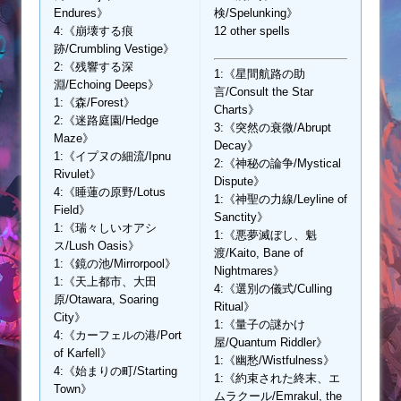
Endures》
検/Spelunking》
4:《崩壊する痕
12 other spells
跡/Crumbling Vestige》
2:《残響する深
1:《星間航路の助
淵/Echoing Deeps》
言/Consult the Star
1:《森/Forest》
Charts》
2:《迷路庭園/Hedge
3:《突然の衰微/Abrupt
Maze》
Decay》
1:《イプヌの細流/Ipnu
2:《神秘の論争/Mystical
Rivulet》
Dispute》
4:《睡蓮の原野/Lotus
1:《神聖の力線/Leyline of
Field》
Sanctity》
1:《瑞々しいオアシ
1:《悪夢滅ぼし、魁
ス/Lush Oasis》
渡/Kaito, Bane of
1:《鏡の池/Mirrorpool》
Nightmares》
1:《天上都市、大田
4:《選別の儀式/Culling
原/Otawara, Soaring
Ritual》
City》
1:《量子の謎かけ
4:《カーフェルの港/Port
屋/Quantum Riddler》
of Karfell》
1:《幽愁/Wistfulness》
4:《始まりの町/Starting
1:《約束された終末、エ
Town》
ムラクール/Emrakul, the