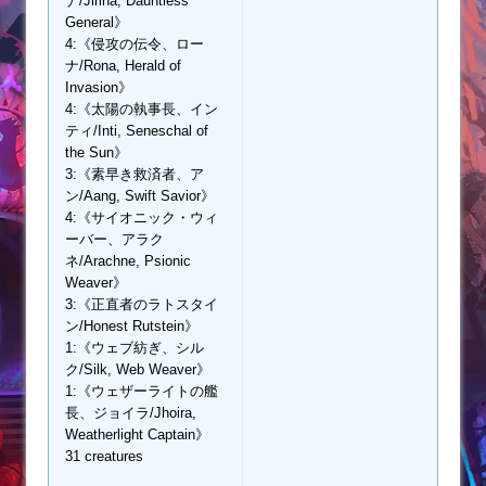
ナ/Jirina, Dauntless
General》
4:《侵攻の伝令、ロー
ナ/Rona, Herald of
Invasion》
4:《太陽の執事長、イン
ティ/Inti, Seneschal of
the Sun》
3:《素早き救済者、ア
ン/Aang, Swift Savior》
4:《サイオニック・ウィ
ーバー、アラク
ネ/Arachne, Psionic
Weaver》
3:《正直者のラトスタイ
ン/Honest Rutstein》
1:《ウェブ紡ぎ、シル
ク/Silk, Web Weaver》
1:《ウェザーライトの艦
長、ジョイラ/Jhoira,
Weatherlight Captain》
31 creatures