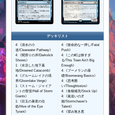
デッキリスト
4:《清水の小
4:《致命的な一押し/Fatal
道/Clearwater Pathway》
Push》
4:《闇滑りの岸/Darkslick
4:《この町は狭すぎ
Shores》
る/This Town Ain’t Big
1:《水没した地下墓
Enough》
地/Drowned Catacomb》
4:《ブーメランの基
4:《グルームレイクの境
礎/Boomerang Basics》
界/Gloomlake Verge》
4:《思考囲
1:《ストーム・ジャイア
い/Thoughtseize》
ントの聖堂/Hall of Storm
4:《食糧補充/Stock Up》
Giants》
4:《嵐追いの才
1:《目玉の暴君の住
能/Stormchaser’s
処/Hive of the Eye
Talent》
Tyrant》
4:《望み無き悪