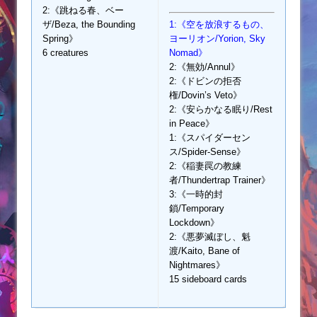
2:《跳ねる春、ベー
ザ/Beza, the Bounding
1:《空を放浪するもの、
Spring》
ヨーリオン/Yorion, Sky
6 creatures
Nomad》
2:《無効/Annul》
2:《ドビンの拒否
権/Dovin’s Veto》
2:《安らかなる眠り/Rest
in Peace》
1:《スパイダーセン
ス/Spider-Sense》
2:《稲妻罠の教練
者/Thundertrap Trainer》
3:《一時的封
鎖/Temporary
Lockdown》
2:《悪夢滅ぼし、魁
渡/Kaito, Bane of
Nightmares》
15 sideboard cards