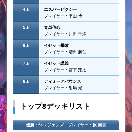
4th
エスパーピクシー
プレイヤー：平山 怜
5th
青単信心
プレイヤー：川田 千洋
6th
イゼット果敢
プレイヤー：増田 勝仁
7th
イゼット講義
プレイヤー：宮下 翔太
8th
ディミーアバウンス
プレイヤー：射場 光
トップ8デッキリスト
優勝：5cレジェンズ プレイヤー：原 康貴