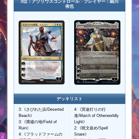
3位：アゾリウスコントロール プレイヤー：細川
侑也
デッキリスト
3:《さびれた浜/Deserted
4:《冥途灯りの行
Beach》
進/March of Otherworldly
3:《廃墟の地/Field of
Light》
Ruin》
2:《呪文嵌め/Spell
4:《フラッドファームの
Snare》