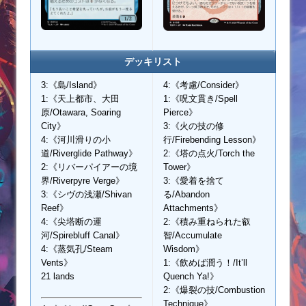
デッキリスト
3:《島/Island》
4:《考慮/Consider》
1:《天上都市、大田
1:《呪文貫き/Spell
原/Otawara, Soaring
Pierce》
City》
3:《火の技の修
4:《河川滑りの小
行/Firebending Lesson》
道/Riverglide Pathway》
2:《塔の点火/Torch the
2:《リバーパイアーの境
Tower》
界/Riverpyre Verge》
3:《愛着を捨て
3:《シヴの浅瀬/Shivan
る/Abandon
Reef》
Attachments》
4:《尖塔断の運
2:《積み重ねられた叡
河/Spirebluff Canal》
智/Accumulate
4:《蒸気孔/Steam
Wisdom》
Vents》
1:《飲めば潤う！/It’ll
21 lands
Quench Ya!》
2:《爆裂の技/Combustion
Technique》