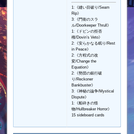
1:《縫い目破り/Seam
Rip》
3:《門衛のスラ
ル/Doorkeeper Thrull》
1:《ドビンの拒否
権/Dovin’s Veto》
2:《安らかなる眠り/Rest
in Peace》
2:《方程式の改
変/Change the
Equation》
2:《勢団の銀行破
り/Reckoner
Bankbuster》
3:《神秘の論争/Mystical
Dispute》
1:《船砕きの怪
物/Hullbreaker Horror》
15 sideboard cards