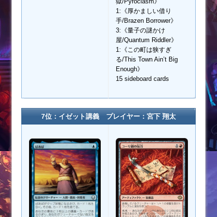
獄/Pyroclasm》
1:《厚かましい借り
手/Brazen Borrower》
3:《量子の謎かけ
屋/Quantum Riddler》
1:《この町は狭すぎ
る/This Town Ain’t Big
Enough》
15 sideboard cards
7位：イゼット講義 プレイヤー：宮下 翔太