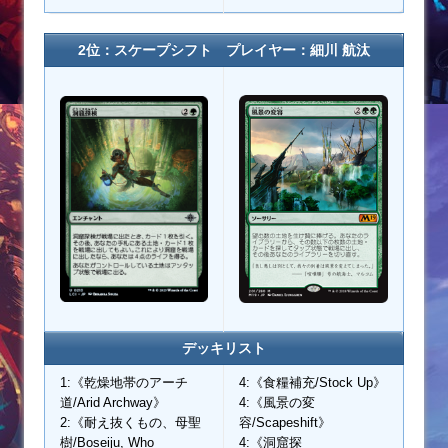
2位：スケープシフト プレイヤー：細川 航汰
デッキリスト
1:《乾燥地帯のアーチ
4:《食糧補充/Stock Up》
道/Arid Archway》
4:《風景の変
2:《耐え抜くもの、母聖
容/Scapeshift》
樹/Boseiju, Who
4:《洞窟探