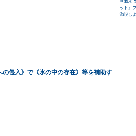
今週末
ット』
満喫し
への侵入》で《氷の中の存在》等を補助す