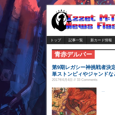
トップ
記事一覧
新カード情報
青赤デルバー
第9期レガシー神挑戦者決
単ストンピィやジャンドな
2017年6月4日 // 33 Comments
...