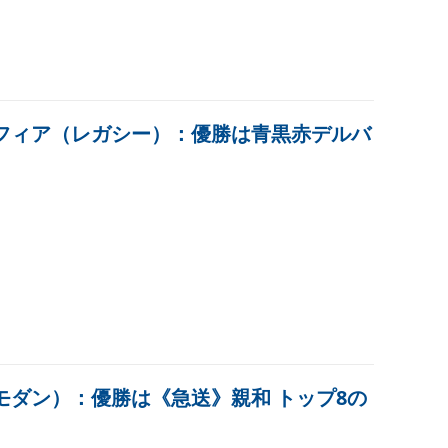
ルフィア（レガシー）：優勝は青黒赤デルバ
（モダン）：優勝は《急送》親和 トップ8の