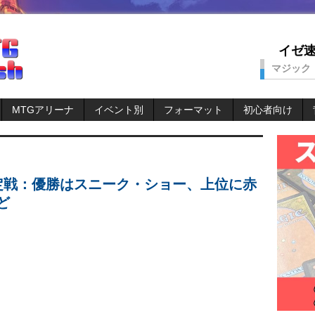
イゼ速。
マジック
MTGアリーナ
イベント別
フォーマット
初心者向け
定戦：優勝はスニーク・ショー、上位に赤
ど