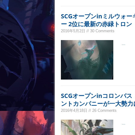
SCGオープンinミルウォ
ー 2位に最新の赤緑トロン
2016年5月2日 // 30 Comments
...
SCGオープンinコロンバ
ントカンパニーが一大勢力
2016年4月18日 // 26 Comments
...