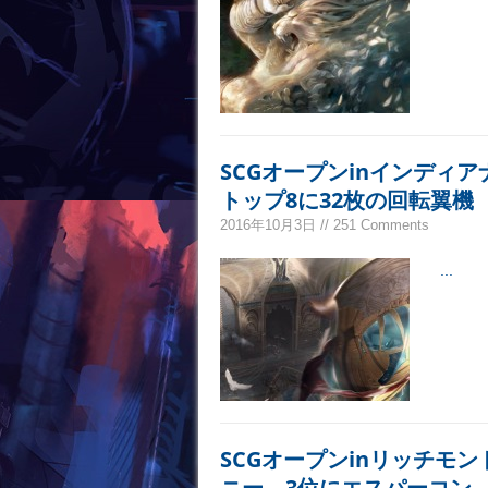
SCGオープンinインディ
トップ8に32枚の回転翼機
2016年10月3日 // 251 Comments
...
SCGオープンinリッチモ
ニー、3位にエスパーコン