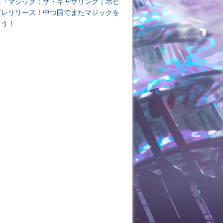
は『マジック：ザ・ギャザリング｜ホビ
プレリリース！中つ国でまたマジックを
よう！