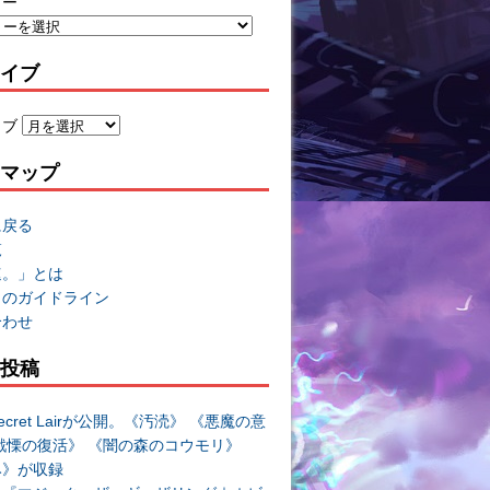
リー
イブ
イブ
マップ
に戻る
覧
速。」とは
トのガイドライン
合わせ
投稿
cret Lairが公開。《汚涜》 《悪魔の意
戦慄の復活》 《闇の森のコウモリ》
み》が収録