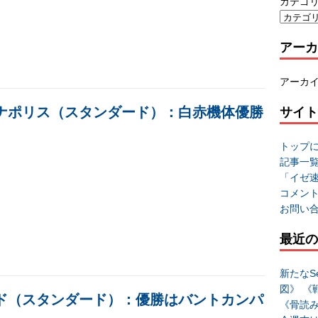
カテゴ
アーカ
アーカ
アナポリス（スタンダード）：白赤機体優勝
サイト
トップ
記事一
「イゼ
コメン
お問い
最近の
新たなSe
図》 《
ンド（スタンダード）：優勝はバントカンパ
《骨読