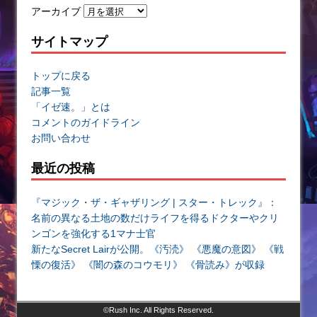
アーカイブ
サイトマップ
トップに戻る
記事一覧
「イゼ速。」とは
コメントのガイドライン
お問い合わせ
最近の投稿
『マジック・ザ・ギャザリング | スター・トレック』：
名前の異なる土地の数だけライフを得るドクターやクリ
ンゴンを強化する1マナ士官
新たなSecret Lairが公開。《汚涜》 《悪魔の意図》 《戦
慄の復活》 《闇の森のコウモリ》 《骨読み》が収録
©Rush Inc. All Rights Reserved.