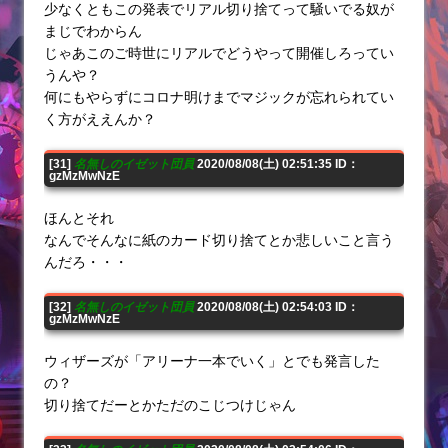
少なくともこの発表でリアル切り捨てって騒いでる奴が
まじでわからん
じゃあこのご時世にリアルでどうやって開催しろってい
うんや？
何にもやらずにコロナ明けまでマジックが忘れられてい
く方がええんか？
[31]
名無しのイゼット団員
2020/08/08(土) 02:51:35 ID：
gzMzMwNzE
ほんとそれ
なんでそんなに紙のカード切り捨てとか悲しいこと言う
んだろ・・・
[32]
名無しのイゼット団員
2020/08/08(土) 02:54:03 ID：
gzMzMwNzE
ウィザーズが「アリーナ一本でいく」とでも発言した
の？
切り捨てだーとかただのこじつけじゃん