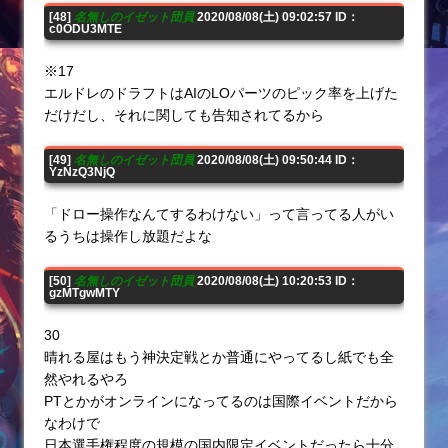
[48]
名無しのイゼット団員
2020/08/08(土) 09:02:57 ID：
c0ODU3MTE
※17
エルドレのドラフトはAIのLOパーツのピック率を上げた
だけだし、それに関しても告知されてるから
[49]
名無しのイゼット団員
2020/08/08(土) 09:50:44 ID：
YzNzQ3NjQ
「ドロー操作なんてするわけない」って言ってる人がい
るうちは操作し放題だよな
[50]
名無しのイゼット団員
2020/08/08(土) 10:20:53 ID：
gzMTgwMTY
30
晴れる屋はもう神決定戦とか普通にやってるし紙でも全
然やれるやろ
PTとかがオンラインになってるのは国際イベントだから
なわけで
日本選手権程度の規模の国内限定イベントだったら十分