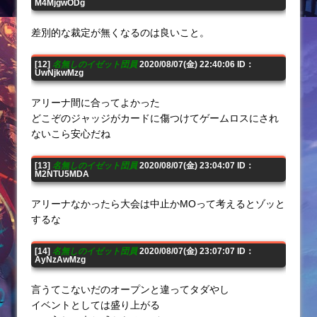
M4MjgwODg
差別的な裁定が無くなるのは良いこと。
[12]
名無しのイゼット団員
2020/08/07(金) 22:40:06 ID：
UwNjkwMzg
アリーナ間に合ってよかった
どこぞのジャッジがカードに傷つけてゲームロスにされ
ないこら安心だね
[13]
名無しのイゼット団員
2020/08/07(金) 23:04:07 ID：
M2NTU5MDA
アリーナなかったら大会は中止かMOって考えるとゾッと
するな
[14]
名無しのイゼット団員
2020/08/07(金) 23:07:07 ID：
AyNzAwMzg
言うてこないだのオープンと違ってタダやし
イベントとしては盛り上がる