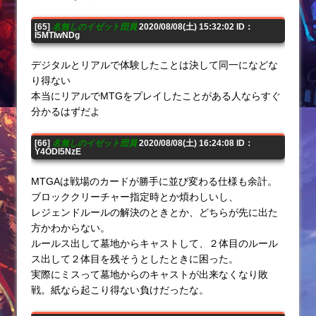
[65]
名無しのイゼット団員
2020/08/08(土) 15:32:02 ID：
I5MTIwNDg
デジタルとリアルで体験したことは決して同一になどな
り得ない
本当にリアルでMTGをプレイしたことがある人ならすぐ
分かるはずだよ
[66]
名無しのイゼット団員
2020/08/08(土) 16:24:08 ID：
Y4ODI5NzE
MTGAは戦場のカードが勝手に並び変わる仕様も余計。
ブロッククリーチャー指定時とか煩わしいし、
レジェンドルールの解決のときとか、どちらが先に出た
方かわからない。
ルールス出して墓地からキャストして、２体目のルール
ス出して２体目を残そうとしたときに困った。
実際にミスって墓地からのキャストが出来なくなり敗
戦。紙なら起こり得ない負けだったな。