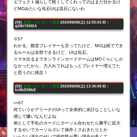
エフェクト減らして軽くしてくれってのはまだ分かるけ
どMOみたいな化石UIは流石にないわ
[58]
名無しのイゼット団員
2020/08/08(土) 12:55:02 ID：
g2MzY0ODA
※57
わかる。殿堂プレイヤーも言ってたけど、MOは紙ででき
るルールは全部できるけど、UIは化石。
スマホ出るまでオンラインカードゲームはMOぐらいしか
なかったから、力入れてればもっとプレイヤー増えてた
と思うのに残念！
[59]
名無しのイゼット団員
2020/08/08(土) 13:30:08 ID：
kxMzE0MzE
>>57
何ていうかアリーナのUIって全体的に余計なことしいな
感じで嫌いなんだよね
例として手札のカードにカーソル合わせたら勝手に拡大
するせいでカーソルズレて操作ミスおきたりとか
いらない演出のせいで操作性が悪い場合が多くて