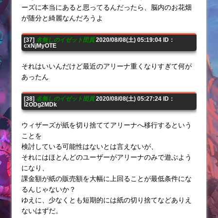
ーズに本当にあると思ってるんだったら、脳内のお花畑
が随分と綺麗なんだろうよ
[37]
名無しのイゼット団員
2020/08/08(土) 05:19:04 ID：
cxNjMyOTE
それはいいんだけど最近のアリーナ重くなりすぎて何が
あったん
[38]
名無しのイゼット団員
2020/08/08(土) 05:27:24 ID：
I2ODg2MDk
ウィザーズが紙を切り捨ててアリーナへ移行するという
ことを
検討している可能性はないとは言えないが、
それにはほとんどのユーザーがアリーナのみで遊ぶよう
になり、
課金額が紙の販売額を大幅に上回ることが最低条件にな
るんじゃないか？
ゆえに、少なくとも短期的には紙の切り捨てなどありえ
ないはずだ。