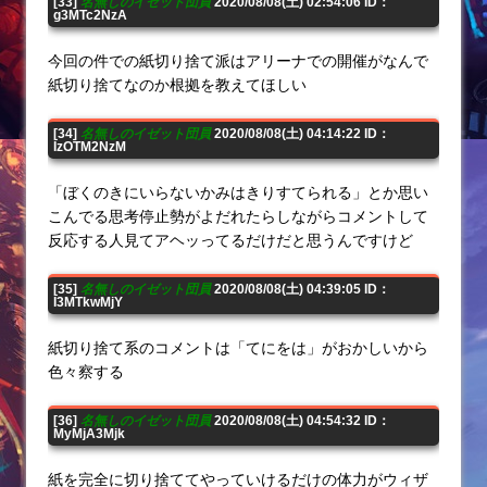
[33]
名無しのイゼット団員
2020/08/08(土) 02:54:06 ID：
g3MTc2NzA
今回の件での紙切り捨て派はアリーナでの開催がなんで
紙切り捨てなのか根拠を教えてほしい
[34]
名無しのイゼット団員
2020/08/08(土) 04:14:22 ID：
IzOTM2NzM
「ぼくのきにいらないかみはきりすてられる」とか思い
こんでる思考停止勢がよだれたらしながらコメントして
反応する人見てアヘッってるだけだと思うんですけど
[35]
名無しのイゼット団員
2020/08/08(土) 04:39:05 ID：
I3MTkwMjY
紙切り捨て系のコメントは「てにをは」がおかしいから
色々察する
[36]
名無しのイゼット団員
2020/08/08(土) 04:54:32 ID：
MyMjA3Mjk
紙を完全に切り捨ててやっていけるだけの体力がウィザ