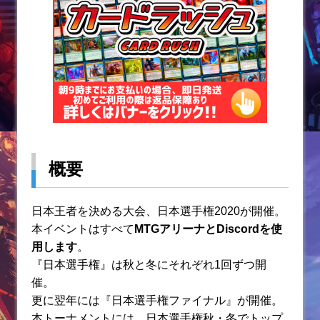
k
概要
日本王者を決める大会、日本選手権2020が開催。
本イベントはすべて
MTGアリーナとDiscordを使
用します
。
『日本選手権』は秋と冬にそれぞれ1回ずつ開
催。
更に翌年には『日本選手権ファイナル』が開催。
本トーナメントには、日本選手権秋・冬でトップ