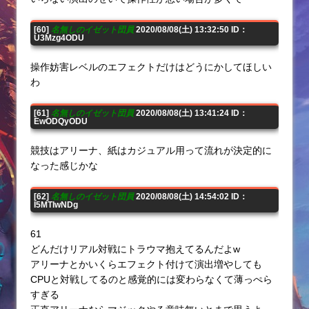
[60]
名無しのイゼット団員
2020/08/08(土) 13:32:50 ID：
U3Mzg4ODU
操作妨害レベルのエフェクトだけはどうにかしてほしい
わ
[61]
名無しのイゼット団員
2020/08/08(土) 13:41:24 ID：
EwODQyODU
競技はアリーナ、紙はカジュアル用って流れが決定的に
なった感じかな
[62]
名無しのイゼット団員
2020/08/08(土) 14:54:02 ID：
I5MTIwNDg
61
どんだけリアル対戦にトラウマ抱えてるんだよw
アリーナとかいくらエフェクト付けて演出増やしても
CPUと対戦してるのと感覚的には変わらなくて薄っぺら
すぎる