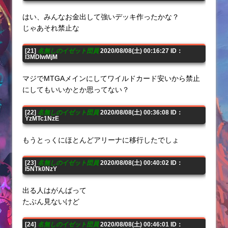
はい、みんなお金出して強いデッキ作ったかな？
じゃあそれ禁止な
[21]
名無しのイゼット団員
2020/08/08(土) 00:16:27 ID：
I3MDIwMjM
マジでMTGAメインにしてワイルドカード安いから禁止
にしてもいいかとか思ってない？
[22]
名無しのイゼット団員
2020/08/08(土) 00:36:08 ID：
YzMTc1NzE
もうとっくにほとんどアリーナに移行したでしょ
[23]
名無しのイゼット団員
2020/08/08(土) 00:40:02 ID：
I5NTk0NzY
出る人はがんばって
たぶん見ないけど
[24]
名無しのイゼット団員
2020/08/08(土) 00:46:01 ID：