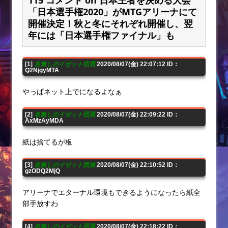
115 コメント on 日本王者を決める大会
「日本選手権2020」がMTGアリーナにて
開催決定！秋と冬にそれぞれ開催し、翌
年には「日本選手権ファイナル」も
[1]
名無しのイゼット団員
2020/08/07(金) 22:07:12 ID：
Q2NjgyMTA
やっぱネット上でになるよなぁ
[2]
名無しのイゼット団員
2020/08/07(金) 22:09:22 ID：
AxMzAyMDA
紙は捨てるが板
[3]
名無しのイゼット団員
2020/08/07(金) 22:10:52 ID：
gzODQ2MjQ
アリーナでエターナル環境もできるようになったら紙全
部手放すわ
[4]
名無しのイゼット団員
2020/08/07(金) 22:18:22 ID：