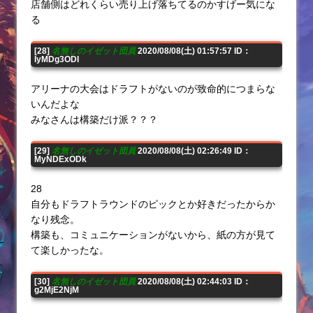
店舗側はどれくらい売り上げ落ちてるのかすげー気にな
る
[28]
名無しのイゼット団員
2020/08/08(土) 01:57:57 ID：
IyMDg3ODI
アリーナの大会はドラフトがないのが致命的につまらな
いんだよな
みなさんは構築だけ派？？？
[29]
名無しのイゼット団員
2020/08/08(土) 02:26:49 ID：
MyNDExODk
28
自分もドラフトラウンドのピックとか好きだったからか
なり残念。
構築も、コミュニケーションがないから、紙の方が見て
て楽しかったな。
[30]
名無しのイゼット団員
2020/08/08(土) 02:44:03 ID：
g2MjE2NjM