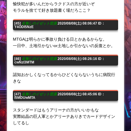
愉快犯が多いんだからラクドスの方が近いぞ
モラルを捨てて好き放題書く場だろここ？
[45]
名無しのイゼット団員
2020/08/08(土) 08:06:47 ID：
Y4ODI5NzE
MTGAは明らかに事故り負ける日とかあるからな。
一日中、土地引かないor土地しか引かないの反復とか。
[46]
名無しのイゼット団員
2020/08/08(土) 08:26:16 ID：
cwNzI3MTM
認知おかしくなってるからひどくならないうちに病院行
きな
[47]
名無しのイゼット団員
2020/08/08(土) 08:45:06 ID：
I5MDUwMTA
スタンダードはもうアリーナの方がいいかもな
実際結晶の巨人軍とかアリーナありきでカードデザイン
してるし