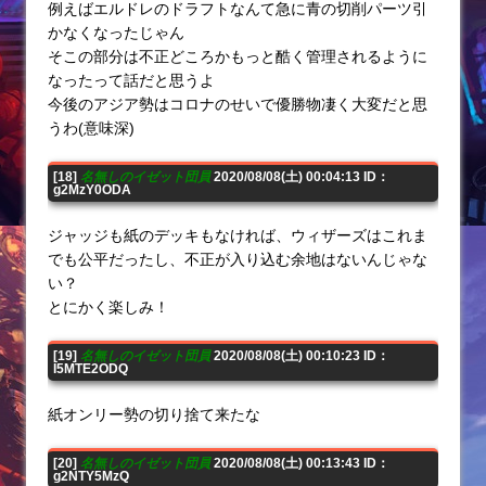
例えばエルドレのドラフトなんて急に青の切削パーツ引
かなくなったじゃん
そこの部分は不正どころかもっと酷く管理されるように
なったって話だと思うよ
今後のアジア勢はコロナのせいで優勝物凄く大変だと思
うわ(意味深)
[18]
名無しのイゼット団員
2020/08/08(土) 00:04:13 ID：
g2MzY0ODA
ジャッジも紙のデッキもなければ、ウィザーズはこれま
でも公平だったし、不正が入り込む余地はないんじゃな
い？
とにかく楽しみ！
[19]
名無しのイゼット団員
2020/08/08(土) 00:10:23 ID：
I5MTE2ODQ
紙オンリー勢の切り捨て来たな
[20]
名無しのイゼット団員
2020/08/08(土) 00:13:43 ID：
g2NTY5MzQ