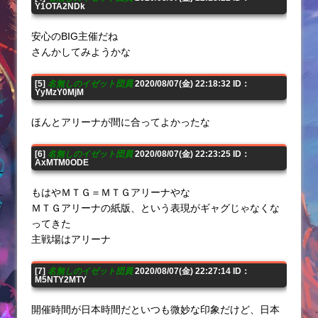
Y1OTA2NDk
安心のBIG主催だね
さんかしてみようかな
[5]
名無しのイゼット団員
2020/08/07(金) 22:18:32 ID：
YyMzY0MjM
ほんとアリーナが間に合ってよかったな
[6]
名無しのイゼット団員
2020/08/07(金) 22:23:25 ID：
AxMTM0ODE
もはやＭＴＧ＝ＭＴＧアリーナやな
ＭＴＧアリーナの紙版、という表現がギャグじゃなくな
ってきた
主戦場はアリーナ
[7]
名無しのイゼット団員
2020/08/07(金) 22:27:14 ID：
M5NTY2MTY
開催時間が日本時間だといつも微妙な印象だけど、日本