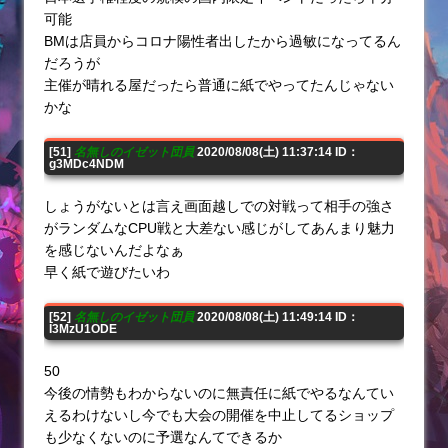
可能
BMは店員からコロナ陽性者出したから過敏になってるん
だろうが
主催が晴れる屋だったら普通に紙でやってたんじゃない
かな
[51]
名無しのイゼット団員
2020/08/08(土) 11:37:14 ID：
g3MDc4NDM
しょうがないとは言え画面越しでの対戦って相手の強さ
がランダムなCPU戦と大差ない感じがしてあんまり魅力
を感じないんだよなぁ
早く紙で遊びたいわ
[52]
名無しのイゼット団員
2020/08/08(土) 11:49:14 ID：
I3MzU1ODE
50
今後の情勢もわからないのに無責任に紙でやるなんてい
えるわけないし今でも大会の開催を中止してるショップ
も少なくないのに予選なんてできるか