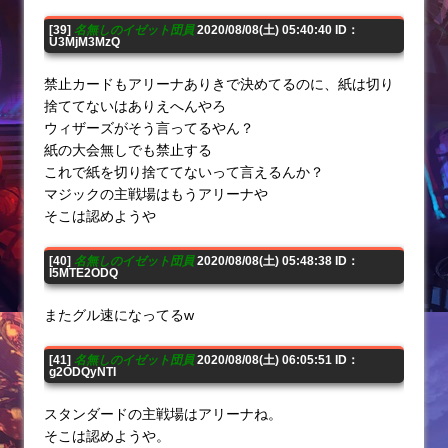
[39]
名無しのイゼット団員
2020/08/08(土) 05:40:40 ID：
U3MjM3MzQ
禁止カードもアリーナありきで決めてるのに、紙は切り
捨ててないはありえへんやろ
ウィザーズがそう言ってるやん？
紙の大会無しでも禁止する
これで紙を切り捨ててないって言えるんか？
マジックの主戦場はもうアリーナや
そこは認めようや
[40]
名無しのイゼット団員
2020/08/08(土) 05:48:38 ID：
I5MTE2ODQ
またグル速になってるw
[41]
名無しのイゼット団員
2020/08/08(土) 06:05:51 ID：
g2ODQyNTI
スタンダードの主戦場はアリーナね。
そこは認めようや。