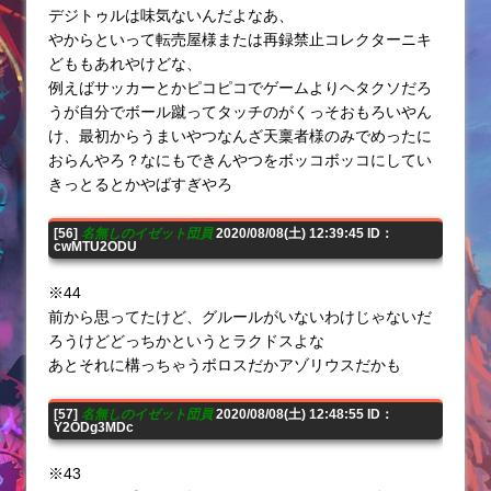
デジトゥルは味気ないんだよなあ、
やからといって転売屋様または再録禁止コレクターニキ
どももあれやけどな、
例えばサッカーとかピコピコでゲームよりヘタクソだろ
うが自分でボール蹴ってタッチのがくっそおもろいやん
け、最初からうまいやつなんざ天稟者様のみでめったに
おらんやろ？なにもできんやつをボッコボッコにしてい
きっとるとかやばすぎやろ
[56]
名無しのイゼット団員
2020/08/08(土) 12:39:45 ID：
cwMTU2ODU
※44
前から思ってたけど、グルールがいないわけじゃないだ
ろうけどどっちかというとラクドスよな
あとそれに構っちゃうボロスだかアゾリウスだかも
[57]
名無しのイゼット団員
2020/08/08(土) 12:48:55 ID：
Y2ODg3MDc
※43