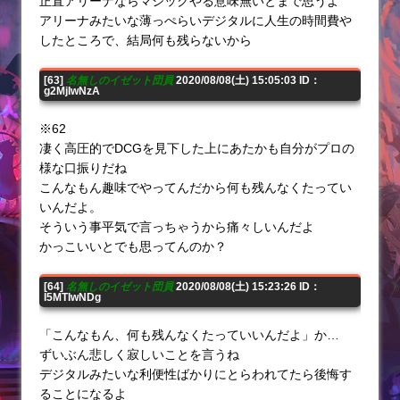
正直アリーナならマジックやる意味無いとまで思うよ
アリーナみたいな薄っぺらいデジタルに人生の時間費や
したところで、結局何も残らないから
[63]
名無しのイゼット団員
2020/08/08(土) 15:05:03 ID：
g2MjIwNzA
※62
凄く高圧的でDCGを見下した上にあたかも自分がプロの
様な口振りだね
こんなもん趣味でやってんだから何も残んなくたってい
いんだよ。
そういう事平気で言っちゃうから痛々しいんだよ
かっこいいとでも思ってんのか？
[64]
名無しのイゼット団員
2020/08/08(土) 15:23:26 ID：
I5MTIwNDg
「こんなもん、何も残んなくたっていいんだよ」か…
ずいぶん悲しく寂しいことを言うね
デジタルみたいな利便性ばかりにとらわれてたら後悔す
ることになるよ