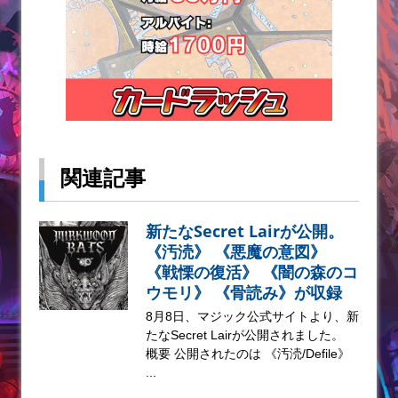
関連記事
新たなSecret Lairが公開。
《汚涜》 《悪魔の意図》
《戦慄の復活》 《闇の森のコ
ウモリ》 《骨読み》が収録
8月8日、マジック公式サイトより、新
たなSecret Lairが公開されました。
概要 公開されたのは 《汚涜/Defile》
...