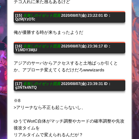
テコ入れに来た感もあるけど
[15]
名無しのイゼット団員
2020/08/07(金) 23:22:01 ID：
Q2MjYzOTc
俺が優勝する時が来ちまったようだ
[16]
名無しのイゼット団員
2020/08/07(金) 23:36:17 ID：
Y1MDY3MjU
アジアのサーバからアクセスすると土地ばっか引くと
か、アプローチ変えてくるだけだろwwwizards
[17]
名無しのイゼット団員
2020/08/07(金) 23:39:31 ID：
g3NTk4NTQ
※8
>アリーナなら不正も起こらないし、
ゆうてWotC自体がマッチ調整やカードの確率調整や先攻
後攻タイムを
リアルタイムで変えられるんだが？