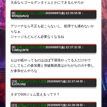
大会ならゴールデンタイムとかにできるんやろか
[8]
名無しのイゼット団員
2020/08/07(金) 22:35:55 ID：
M5NjQwNzQ
アリーナなら不正も起こらないし、処理でも揉めないか
らなぁ
ジャッジもどんどん必要なくなるね
[9]
名無しのイゼット団員
2020/08/07(金) 22:37:31 ID：
YzMDg1MTE
もはや紙やってるのはほぼ下環境やってる人だけやで
にしてもこの参加費と突破難易度はがちがちのガチ勢し
か参加せんやろな
[10]
名無しのイゼット団員
2020/08/07(金) 22:37:44 ID：
EzOTc5NjI
タダで500ジェム貰えるってマ？
[11]
名無しのイゼット団員
2020/08/07(金) 22:38:38 ID：