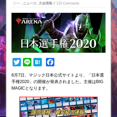
リー：
ニュース
,
大会情報
// 115 Comments
T
Li
H
F
w
n
at
a
8月7日、マジック日本公式サイトより、「日本選
itt
e
e
c
手権2020」の開催が発表されました。主催はBIG
er
n
e
MAGICとなります。
a
b
o
o