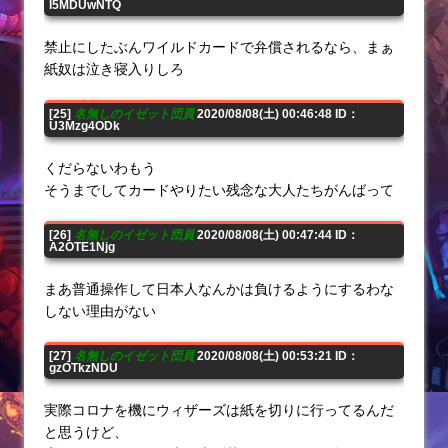
I5MDUwNTQ
禁止にしたぶんワイルドカードで弁償されるなら、まぁ
紙奴は泣き寝入りしろ
[25]
名無しのイゼット団員
2020/08/08(土) 00:46:48 ID：
U3Mzg4ODk
くだらないわもう
そうまでしてカードやりたい残念な大人たちがんばって
[26]
名無しのイゼット団員
2020/08/08(土) 00:47:44 ID：
A2OTE1Njg
まあ普通操作して日本人なんかは負けるようにするわな
しない理由がない
[27]
名無しのイゼット団員
2020/08/08(土) 00:53:21 ID：
gzOTkzNDU
実際コロナを機にウィザーズは紙を切りに行ってるんだ
と思うけど、