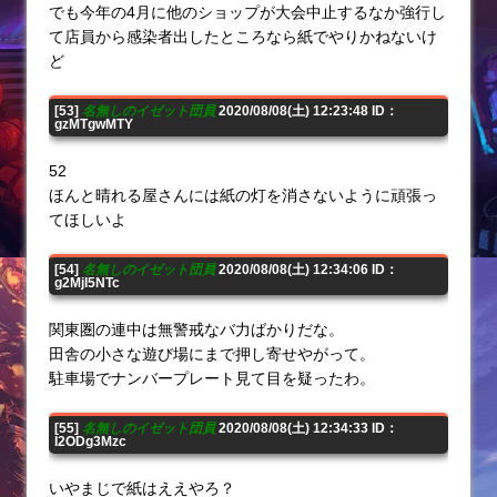
でも今年の4月に他のショップが大会中止するなか強行し
て店員から感染者出したところなら紙でやりかねないけ
ど
[53]
名無しのイゼット団員
2020/08/08(土) 12:23:48 ID：
gzMTgwMTY
52
ほんと晴れる屋さんには紙の灯を消さないように頑張っ
てほしいよ
[54]
名無しのイゼット団員
2020/08/08(土) 12:34:06 ID：
g2MjI5NTc
関東圏の連中は無警戒なバ力ばかりだな。
田舎の小さな遊び場にまで押し寄せやがって。
駐車場でナンバープレート見て目を疑ったわ。
[55]
名無しのイゼット団員
2020/08/08(土) 12:34:33 ID：
I2ODg3Mzc
いやまじで紙はええやろ？