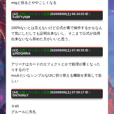
mtgと括るとややこしくなる
[42]
名無しのイゼット団員
2020/08/08(土) 06:34:03 ID：
ExMTYyNjM
100%ないとは言えないけど公式が裏で操作するかもなん
て気にしだしても証明出来ないし、そこまで公式が信用
出来ないなら辞めた方がいいと思う。
[43]
名無しのイゼット団員
2020/08/08(土) 07:40:55 ID：
g3NDQ4Mzk
アリーナはカードのエフェクトとかで処理が重くなった
りするので
moみたいなシンプルなUIに切り替える機能を実装して欲
しい
[44]
名無しのイゼット団員
2020/08/08(土) 07:59:17 ID：
I5NTk0NzY
※40
グルールに失礼