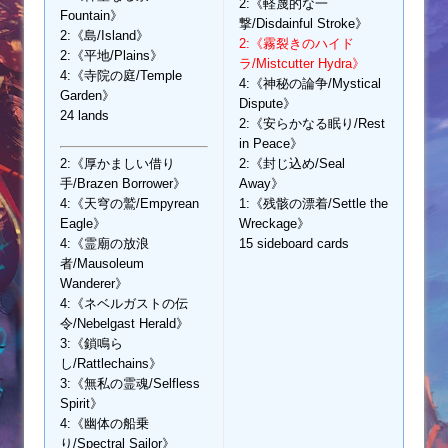
2:《軽蔑的な一
Fountain》
撃/Disdainful Stroke》
2:《島/Island》
2:《霧裂きのハイド
2:《平地/Plains》
ラ/Mistcutter Hydra》
4:《寺院の庭/Temple
4:《神秘の論争/Mystical
Garden》
Dispute》
24 lands
2:《安らかなる眠り/Rest
in Peace》
2:《厚かましい借り
2:《封じ込め/Seal
手/Brazen Borrower》
Away》
4:《天穹の鷲/Empyrean
1:《残骸の漂着/Settle the
Eagle》
Wreckage》
4:《霊廟の放浪
15 sideboard cards
者/Mausoleum
Wanderer》
4:《ネベルガストの伝
令/Nebelgast Herald》
3:《鎖鳴ら
し/Rattlechains》
3:《無私の霊魂/Selfless
Spirit》
4:《幽体の船乗
り/Spectral Sailor》