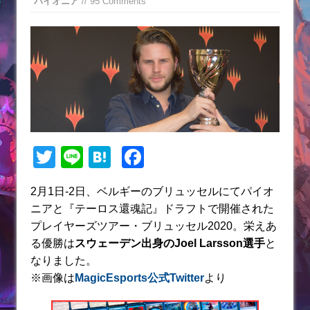
パイオニア
// 95 Comments
T
Li
H
F
w
n
at
a
2月1日-2日、ベルギーのブリュッセルにてパイオ
itt
e
e
c
ニアと『テーロス還魂記』ドラフトで開催された
er
n
e
プレイヤーズツアー・ブリュッセル2020。栄えあ
a
b
る優勝は
スウェーデン出身のJoel Larsson選手
と
なりました。
o
※画像は
MagicEsports公式Twitter
より
o