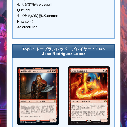
4:《呪文捕らえ/Spell
Queller》
4:《至高の幻影/Supreme
Phantom》
32 creatures
Top8：トーブランレッド プレイヤー：
Juan
Jose Rodriguez Lopez