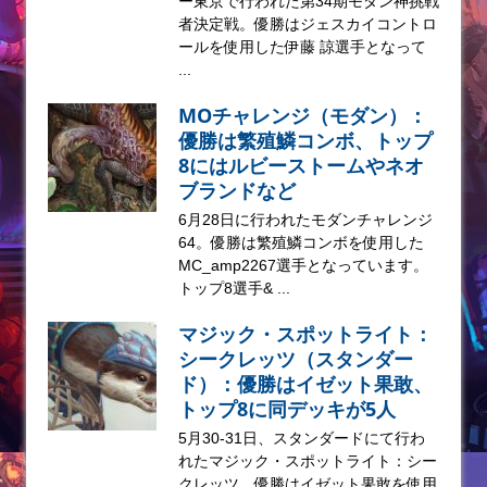
ー東京で行われた第34期モダン神挑戦
者決定戦。優勝はジェスカイコントロ
ールを使用した伊藤 諒選手となって
...
MOチャレンジ（モダン）：
優勝は繁殖鱗コンボ、トップ
8にはルビーストームやネオ
ブランドなど
6月28日に行われたモダンチャレンジ
64。優勝は繁殖鱗コンボを使用した
MC_amp2267選手となっています。
トップ8選手& ...
マジック・スポットライト：
シークレッツ（スタンダー
ド）：優勝はイゼット果敢、
トップ8に同デッキが5人
5月30-31日、スタンダードにて行わ
れたマジック・スポットライト：シー
クレッツ。優勝はイゼット果敢を使用