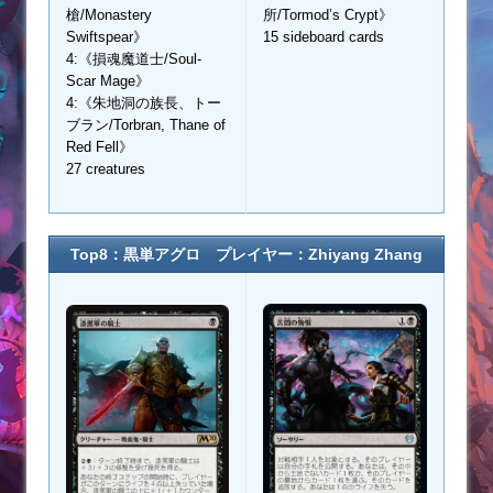
槍/Monastery
所/Tormod’s Crypt》
Swiftspear》
15 sideboard cards
4:《損魂魔道士/Soul-
Scar Mage》
4:《朱地洞の族長、トー
ブラン/Torbran, Thane of
Red Fell》
27 creatures
Top8：黒単アグロ プレイヤー：
Zhiyang Zhang