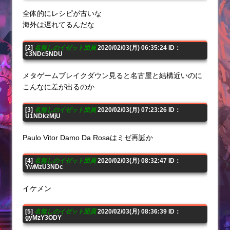
全体的にレシピが古いな
海外は遅れてるんだな
[2]
名無しのイゼット団員
2020/02/03(月) 06:35:24 ID：
c3NDc5NDU
メタゲームブレイクダウン見ると名古屋と結構近いのに
こんなに差が出るのか
[3]
名無しのイゼット団員
2020/02/03(月) 07:23:26 ID：
U1NDkzMjU
Paulo Vitor Damo Da Rosaはミゼ再誕か
[4]
名無しのイゼット団員
2020/02/03(月) 08:32:47 ID：
YwMzU3NDc
イケメン
[5]
名無しのイゼット団員
2020/02/03(月) 08:36:39 ID：
gyMzY3ODY