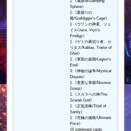
1:《減衰球/Damping
Sphere》
1:《墓掘りの
檻/Grafdigger’s Cage》
1:《ヴリンの神童、ジェ
イス/Jace, Vryn’s
Prodigy》
1:《ゲトの裏切り者、カ
リタス/Kalitas, Traitor of
Ghet》
1:《軍団の最期/Legion’s
End》
3:《神秘の論争/Mystical
Dispute》
1:《害悪な掌握/Noxious
Grasp》
1:《スカラベの神/The
Scarab God》
1:《正気泥棒/Thief of
Sanity》
1:《究極の価格/Ultimate
Price》
15 sideboard cards