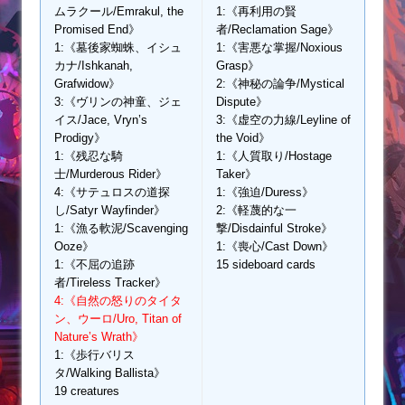
ムラクール/Emrakul, the
1:《再利用の賢
Promised End》
者/Reclamation Sage》
1:《墓後家蜘蛛、イシュ
1:《害悪な掌握/Noxious
カナ/Ishkanah,
Grasp》
Grafwidow》
2:《神秘の論争/Mystical
3:《ヴリンの神童、ジェ
Dispute》
イス/Jace, Vryn’s
3:《虚空の力線/Leyline of
Prodigy》
the Void》
1:《残忍な騎
1:《人質取り/Hostage
士/Murderous Rider》
Taker》
4:《サテュロスの道探
1:《強迫/Duress》
し/Satyr Wayfinder》
2:《軽蔑的な一
1:《漁る軟泥/Scavenging
撃/Disdainful Stroke》
Ooze》
1:《喪心/Cast Down》
1:《不屈の追跡
15 sideboard cards
者/Tireless Tracker》
4:《自然の怒りのタイタ
ン、ウーロ/Uro, Titan of
Nature’s Wrath》
1:《歩行バリス
タ/Walking Ballista》
19 creatures