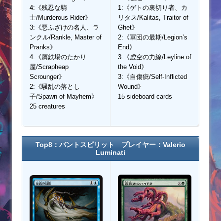
4:《残忍な騎
1:《ゲトの裏切り者、カ
士/Murderous Rider》
リタス/Kalitas, Traitor of
3:《悪ふざけの名人、ラ
Ghet》
ンクル/Rankle, Master of
2:《軍団の最期/Legion’s
Pranks》
End》
4:《屑鉄場のたかり
3:《虚空の力線/Leyline of
屋/Scrapheap
the Void》
Scrounger》
3:《自傷疵/Self-Inflicted
2:《騒乱の落とし
Wound》
子/Spawn of Mayhem》
15 sideboard cards
25 creatures
Top8：バントスピリット プレイヤー：
Valerio
Luminati