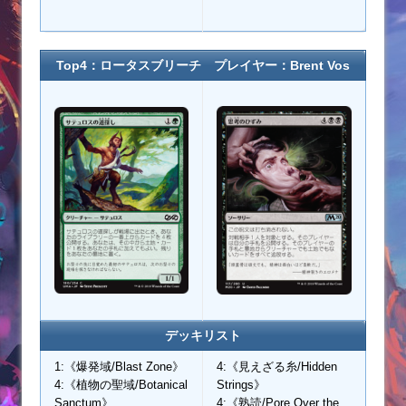
Top4：ロータスブリーチ プレイヤー：
Brent Vos
デッキリスト
1:《爆発域/Blast Zone》
4:《見えざる糸/Hidden
4:《植物の聖域/Botanical
Strings》
Sanctum》
4:《熟読/Pore Over the