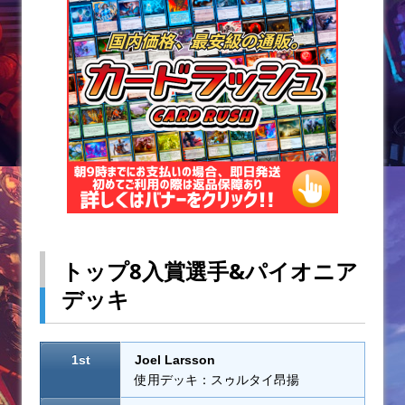
k
トップ8入賞選手&パイオニア
デッキ
1st
Joel Larsson
使用デッキ：スゥルタイ昂揚