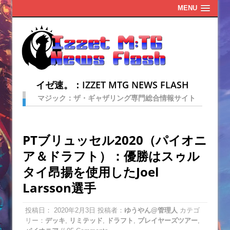
MENU
イゼ速。：IZZET MTG NEWS FLASH
マジック：ザ・ギャザリング専門総合情報サイト
PTブリュッセル2020（パイオニ
ア＆ドラフト）：優勝はスゥル
タイ昂揚を使用したJoel
Larsson選手
投稿日：
2020年2月3日
投稿者：
ゆうやん@管理人
カテゴ
リー：
デッキ
,
リミテッド
,
ドラフト
,
プレイヤーズツアー
,