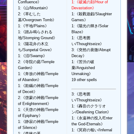
Confluence》
1:《破滅の刻/Hour of
1:《山/Mountain》
Devastation》
2:《草むした
1:《殺戮遊戯/Slaughter
墓/Overgrown Tomb》
Games》
1:《平地/Plains》
1:《陽光の輝き/Solar
1:《踏み鳴らされる
Blaze》
地/Stomping Ground》
1:《思考囲
1:《陽花弁の木立
い/Thoughtseize》
ち/Sunpetal Grove》
3:《突然の衰微/Abrupt
1:《沼/Swamp》
Decay》
2:《寺院の庭/Temple
1:《苦渋の破
Garden》
棄/Anguished
1:《奔放の神殿/Temple
Unmaking》
of Abandon》
19 other spells
1:《欺瞞の神殿/Temple
of Deceit》
3:《思考囲
2:《啓蒙の神殿/Temple
い/Thoughtseize》
of Enlightenment》
1:《轟音のクラリオ
1:《天啓の神殿/Temple
ン/Deafening Clarion》
of Epiphany》
1:《永遠神の投入/Enter
1:《静寂の神殿/Temple
the God-Eternals》
of Silence》
1:《冥府の報い/Infernal
1:《森林の墓