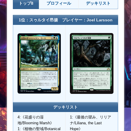
トップ8
プロフィール
デッキリスト
1位：スゥルタイ昂揚 プレイヤー：
Joel Larsson
デッキリスト
4:《花盛りの湿
1:《最後の望み、リリア
地/Blooming Marsh》
ナ/Liliana, the Last
1:《植物の聖域/Botanical
Hope》