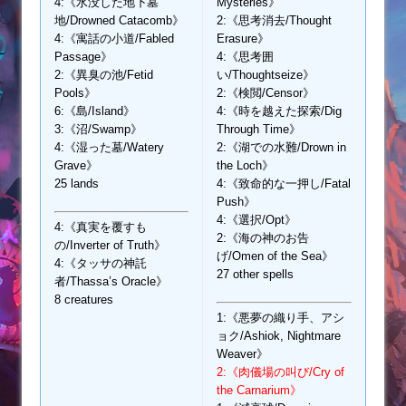
4:《水没した地下墓
Mysteries》
地/Drowned Catacomb》
2:《思考消去/Thought
4:《寓話の小道/Fabled
Erasure》
Passage》
4:《思考囲
2:《異臭の池/Fetid
い/Thoughtseize》
Pools》
2:《検閲/Censor》
6:《島/Island》
4:《時を越えた探索/Dig
3:《沼/Swamp》
Through Time》
4:《湿った墓/Watery
2:《湖での水難/Drown in
Grave》
the Loch》
25 lands
4:《致命的な一押し/Fatal
Push》
4:《選択/Opt》
4:《真実を覆すも
2:《海の神のお告
の/Inverter of Truth》
げ/Omen of the Sea》
4:《タッサの神託
27 other spells
者/Thassa’s Oracle》
8 creatures
1:《悪夢の織り手、アシ
ョク/Ashiok, Nightmare
Weaver》
2:《肉儀場の叫び/Cry of
the Carnarium》