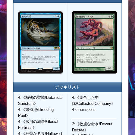
デッキリスト
4:《植物の聖域/Botanical
4:《集合した中
Sanctum》
隊/Collected Company》
4:《繁殖池/Breeding
4 other spells
Pool》
4:《氷河の城砦/Glacial
2:《敬虔な命令/Devout
Fortress》
Decree》
4:《神聖なる泉/Hallowed