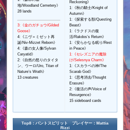
Reckoning》
地/Woodland Cemetery》
1:《秋の騎士/Knight of
28 lands
Autumn》
1:《探索する獣/Questing
3:《金のガチョウ/Gilded
Beast》
Goose》
1:《ラクドスの復
4:《ニヴ＝ミゼット再
活/Rakdos’s Return》
誕/Niv-Mizzet Reborn》
1:《安らかなる眠り/Rest
4:《森の女人像/Sylvan
in Peace》
Caryatid》
1:《セレズニアの魔除
2:《自然の怒りのタイタ
け/Selesnya Charm》
ン、ウーロ/Uro, Titan of
1:《スカラベの神/The
Nature’s Wrath》
Scarab God》
13 creatures
1:《思考消去/Thought
Erasure》
2:《復活の声/Voice of
Resurgence》
15 sideboard cards
Top8：バントスピリット プレイヤー：
Mattia
Rizzi