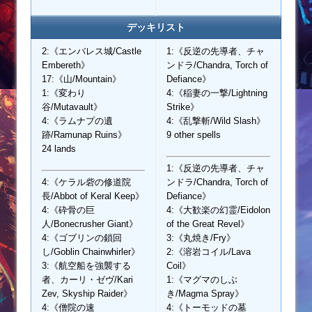
デッキリスト
2:《エンバレス城/Castle
1:《反逆の先導者、チャ
Embereth》
ンドラ/Chandra, Torch of
17:《山/Mountain》
Defiance》
1:《変わり
4:《稲妻の一撃/Lightning
谷/Mutavault》
Strike》
4:《ラムナプの遺
4:《乱撃斬/Wild Slash》
跡/Ramunap Ruins》
9 other spells
24 lands
1:《反逆の先導者、チャ
4:《ケラル砦の修道院
ンドラ/Chandra, Torch of
長/Abbot of Keral Keep》
Defiance》
4:《砕骨の巨
4:《大歓楽の幻霊/Eidolon
人/Bonecrusher Giant》
of the Great Revel》
4:《ゴブリンの鎖回
3:《丸焼き/Fry》
し/Goblin Chainwhirler》
2:《溶岩コイル/Lava
3:《航空船を強襲する
Coil》
者、カーリ・ゼヴ/Kari
1:《マグマのしぶ
Zev, Skyship Raider》
き/Magma Spray》
4:《僧院の速
4:《トーモッドの墓