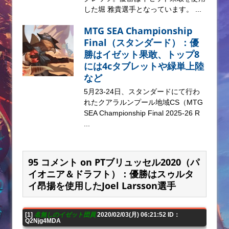
した堀 雅貴選手となっています。 ...
MTG SEA Championship
Final（スタンダード）：優
勝はイゼット果敢、トップ8
には4cタブレットや緑単上陸
など
5月23-24日、スタンダードにて行わ
れたクアラルンプール地域CS（MTG
SEA Championship Final 2025-26 R
...
95 コメント on PTブリュッセル2020（パ
イオニア＆ドラフト）：優勝はスゥルタ
イ昂揚を使用したJoel Larsson選手
[1]
名無しのイゼット団員
2020/02/03(月) 06:21:52 ID：
Q2Njg4MDA