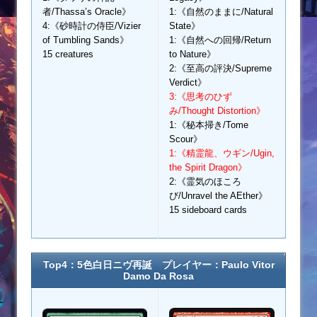
者/Thassa’s Oracle》
1:《自然のままに/Natural
4:《砂時計の侍臣/Vizier
State》
of Tumbling Sands》
1:《自然への回帰/Return
15 creatures
to Nature》
2:《至高の評決/Supreme
Verdict》
3:《思考のひず
み/Thought Distortion》
1:《秘本掃き/Tome
Scour》
1:《精霊龍、ウギン/Ugin,
the Spirit Dragon》
2:《霊気のほころ
び/Unravel the AEther》
15 sideboard cards
Top4：5色白日ニヴ再誕 プレイヤー：
Paulo Vitor
Damo Da Rosa