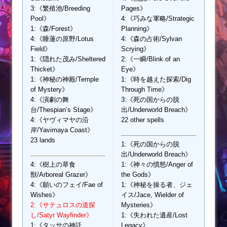
3:《繁殖池/Breeding
Pages》
Pool》
4:《巧みな軍略/Strategic
1:《森/Forest》
Planning》
4:《睡蓮の原野/Lotus
4:《森の占術/Sylvan
Field》
Scrying》
1:《隠れた茂み/Sheltered
2:《一瞬/Blink of an
Thicket》
Eye》
1:《神秘の神殿/Temple
1:《時を越えた探索/Dig
of Mystery》
Through Time》
4:《演劇の舞
3:《死の国からの脱
台/Thespian’s Stage》
出/Underworld Breach》
4:《ヤヴィマヤの沿
22 other spells
岸/Yavimaya Coast》
23 lands
1:《死の国からの脱
出/Underworld Breach》
4:《樹上の草食
1:《神々の憤怒/Anger of
獣/Arboreal Grazer》
the Gods》
4:《願いのフェイ/Fae of
1:《神秘を操る者、ジェ
Wishes》
イス/Jace, Wielder of
2:《サテュロスの道探
Mysteries》
し/Satyr Wayfinder》
1:《失われた遺産/Lost
1:《タッサの神託
Legacy》