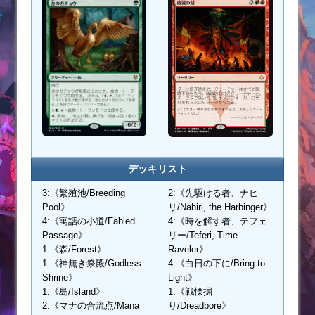
デッキリスト
3:《繁殖池/Breeding
2:《先駆ける者、ナヒ
Pool》
リ/Nahiri, the Harbinger》
4:《寓話の小道/Fabled
4:《時を解す者、テフェ
Passage》
リー/Teferi, Time
1:《森/Forest》
Raveler》
1:《神無き祭殿/Godless
4:《白日の下に/Bring to
Shrine》
Light》
1:《島/Island》
1:《戦慄掘
2:《マナの合流点/Mana
り/Dreadbore》