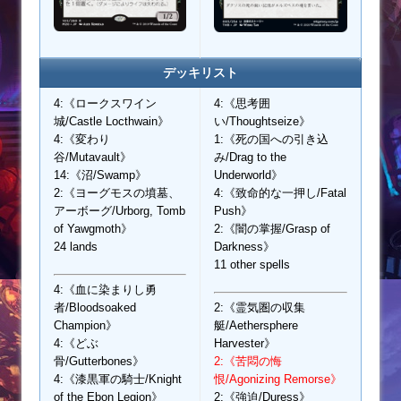
デッキリスト
4:《ロークスワイン
4:《思考囲
城/Castle Locthwain》
い/Thoughtseize》
4:《変わり
1:《死の国への引き込
谷/Mutavault》
み/Drag to the
14:《沼/Swamp》
Underworld》
2:《ヨーグモスの墳墓、
4:《致命的な一押し/Fatal
アーボーグ/Urborg, Tomb
Push》
of Yawgmoth》
2:《闇の掌握/Grasp of
24 lands
Darkness》
11 other spells
4:《血に染まりし勇
者/Bloodsoaked
2:《霊気圏の収集
Champion》
艇/Aethersphere
4:《どぶ
Harvester》
骨/Gutterbones》
2:《苦悶の悔
4:《漆黒軍の騎士/Knight
恨/Agonizing Remorse》
of the Ebon Legion》
2:《強迫/Duress》