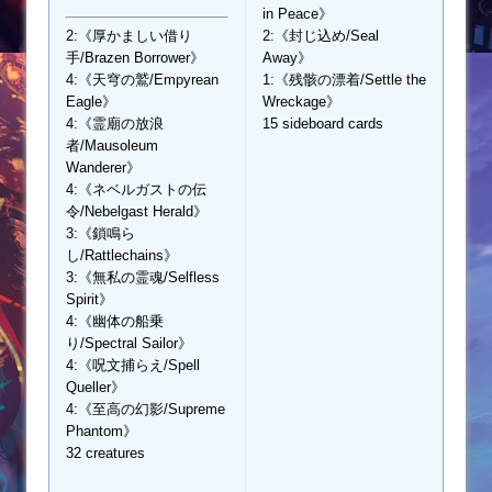
in Peace》
2:《厚かましい借り
2:《封じ込め/Seal
手/Brazen Borrower》
Away》
4:《天穹の鷲/Empyrean
1:《残骸の漂着/Settle the
Eagle》
Wreckage》
4:《霊廟の放浪
15 sideboard cards
者/Mausoleum
Wanderer》
4:《ネベルガストの伝
令/Nebelgast Herald》
3:《鎖鳴ら
し/Rattlechains》
3:《無私の霊魂/Selfless
Spirit》
4:《幽体の船乗
り/Spectral Sailor》
4:《呪文捕らえ/Spell
Queller》
4:《至高の幻影/Supreme
Phantom》
32 creatures