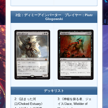
2位：ディミーアインバーター プレイヤー：
Piotr
Glogowski
デッキリスト
2:《詰まった河
3:《神秘を操る者、ジェ
口/Choked Estuary》
イス/Jace, Wielder of