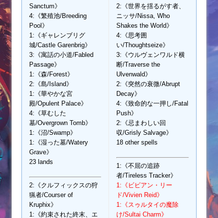
Sanctum》
2:《世界を揺るがす者、
4:《繁殖池/Breeding
ニッサ/Nissa, Who
Pool》
Shakes the World》
1:《ギャレンブリグ
4:《思考囲
城/Castle Garenbrig》
い/Thoughtseize》
3:《寓話の小道/Fabled
3:《ウルヴェンワルド横
Passage》
断/Traverse the
1:《森/Forest》
Ulvenwald》
2:《島/Island》
2:《突然の衰微/Abrupt
1:《華やかな宮
Decay》
殿/Opulent Palace》
4:《致命的な一押し/Fatal
4:《草むした
Push》
墓/Overgrown Tomb》
2:《忌まわしい回
1:《沼/Swamp》
収/Grisly Salvage》
1:《湿った墓/Watery
18 other spells
Grave》
23 lands
1:《不屈の追跡
者/Tireless Tracker》
2:《クルフィックスの狩
1:《ビビアン・リー
猟者/Courser of
ド/Vivien Reid》
Kruphix》
1:《スゥルタイの魔除
1:《約束された終末、エ
け/Sultai Charm》