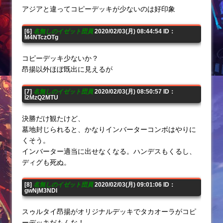
アジアと違ってコピーデッキが少ないのは好印象
[6]
名無しのイゼット団員
2020/02/03(月) 08:44:54 ID：
M4NTczOTg
コピーデッキ少ないか？
昂揚以外ほぼ既出に見えるが
[7]
名無しのイゼット団員
2020/02/03(月) 08:50:57 ID：
I2MzQ2MTU
決勝だけ観たけど、
墓地封じられると、かなりインバーターコンボはやりに
くそう。
インバーター適当に出せなくなる。ハンデスもくるし、
ディグも死ぬ。
[8]
名無しのイゼット団員
2020/02/03(月) 09:01:06 ID：
gwNjM3NDI
スゥルタイ昂揚がオリジナルデッキでタカオーラがコピ
ーデッキだもんな！