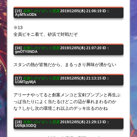
[15]
名無しのイゼット団員
2019/12/05(木) 21:06:19 ID：
AyMTcxODk
※13
全員ビキニ着て、砂浜で対戦だぞ
[16]
名無しのイゼット団員
2019/12/05(木) 21:07:20 ID：
gwOTY0NDA
スタンの熱が皆無だから、まるっきり興味が湧かない
[17]
名無しのイゼット団員
2019/12/05(木) 21:13:15 ID：
U3MTgyMjA
アリーナやってると創案メンコと宝剣ブンブンと再生ぶ
っぱ当たりによく当たるけどこの辺が暴れまわるのか
な？しかし次の環境これ以上のデッキ出るのかね
[18]
名無しのイゼット団員
2019/12/05(木) 21:29:13 ID：
U0Njk3ODQ