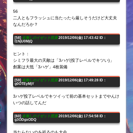
56
二人ともフラッシュに当たったら厳しそうだけど大丈夫
なんだろか？
[58]
名無しのイゼット団員
2019/12/06(金) 17:43:42 ID：
I1NjU0MjQ
ヒント：
シミフラ最大の天敵は「3ハゲ(投了レベルでキツい)」
創案は大抵「3ハゲ」4枚装備
[59]
名無しのイゼット団員
2019/12/06(金) 17:49:28 ID：
g0OTEyMjY
3ハゲ投了レベルでキツイって前の基本セットまでやんけ
いつの話してんだ
[60]
名無しのイゼット団員
2019/12/06(金) 17:54:58 ID：
g3ODgxODQ
当たらないのを祈るのも大会