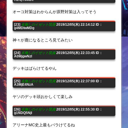
オーコ対策はわからんが原野対策は入ってそう
[23]
名無しのイゼット団員
2019/12/05(木) 22:14:12 ID：
g4MDIwMDg
神々が鹿になるところ見てみたい
[24]
名無しのイゼット団員
2019/12/05(木) 22:33:45 ID：
A0MjgwNzI
デッキはばらけてるやん
[25]
名無しのイゼット団員
2019/12/05(木) 22:37:00 ID：
A3MjE4NzA
ヤソのデッキ頭おかしくて楽しみ
[26]
名無しのイゼット団員
2019/12/05(木) 22:55:30 ID：
g1NDQ5NjI
アリーナMC史上最もバラけてるね