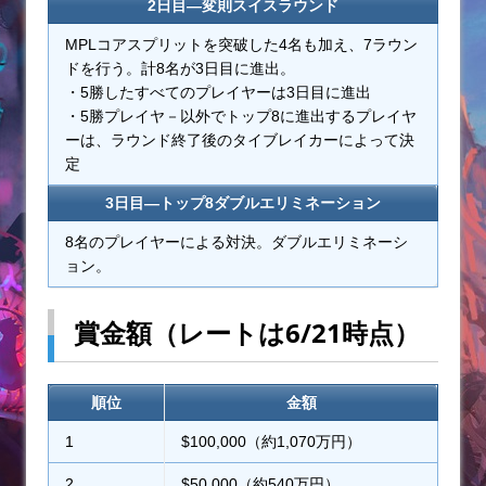
2日目―変則スイスラウンド
MPLコアスプリットを突破した4名も加え、7ラウン
ドを行う。計8名が3日目に進出。
・5勝したすべてのプレイヤーは3日目に進出
・5勝プレイヤ－以外でトップ8に進出するプレイヤ
ーは、ラウンド終了後のタイブレイカーによって決
定
3日目―トップ8ダブルエリミネーション
8名のプレイヤーによる対決。ダブルエリミネーシ
ョン。
賞金額（レートは6/21時点）
順位
金額
1
$100,000（約1,070万円）
2
$50,000（約540万円）