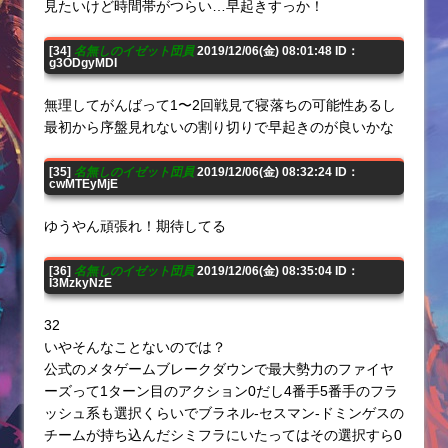
見たいけど時間帯がつらい…早起きすっか！
[34]
名無しのイゼット団員
2019/12/06(金) 08:01:48 ID：
g3ODgyMDI
無理してがんばって1〜2回戦見て寝落ちの可能性あるし
最初から序盤見れないの割り切りで早起きのが良いかな
[35]
名無しのイゼット団員
2019/12/06(金) 08:32:24 ID：
cwMTEyMjE
ゆうやん頑張れ！期待してる
[36]
名無しのイゼット団員
2019/12/06(金) 08:35:04 ID：
I3MzkyNzE
32
いやそんなことないのでは？
公式のメタゲームブレークダウンで最大勢力のファイヤ
ーズって1ターン目のアクション0だし4番手5番手のフラ
ッシュ系も選択くらいでブラネル-セスマン-ドミンゲスの
チームが持ち込んだシミフラにいたってはその選択すら0