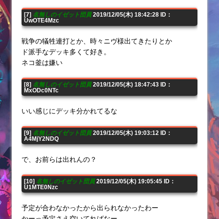
[7]
名無しのイゼット団員
2019/12/05(木) 18:42:28 ID：
UwOTE4Mzc
戦争の犠牲連打とか、時々ニヴ様出てきたりとか
ド派手なデッキ多くて好き。
ネコ釜は嫌い
[8]
名無しのイゼット団員
2019/12/05(木) 18:47:43 ID：
MxODc0NTc
いい感じにデッキ分かれてるな
[9]
名無しのイゼット団員
2019/12/05(木) 19:03:12 ID：
A4MjY2NDQ
で、お前らは出れんの？
[10]
名無しのイゼット団員
2019/12/05(木) 19:05:45 ID：
U1MTE0Nzc
予定が合わなかったから出られなかったわー
かーっ予定さえ空いてればなー