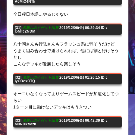
A0MjQ4NTk
全日程日本語…やるじゃない
[31]
名無しのイゼット団員
2019/12/06(金) 00:29:34 ID：
I5MTc2NDM
八十岡さんも行弘さんもフラッシュ系に弱そうだけど
うまく組み合わせで避けられれば、他には割と行けそう
だし
こんなデッキが優勝したら楽しそう
[32]
名無しのイゼット団員
2019/12/06(金) 01:26:15 ID：
IyODcxOTQ
オーコいなくなってよりゲームスピードが加速化してつ
らい
1ターン目に動けないデッキはもうきつい
[33]
名無しのイゼット団員
2019/12/06(金) 06:42:39 ID：
M0NDkzMzk