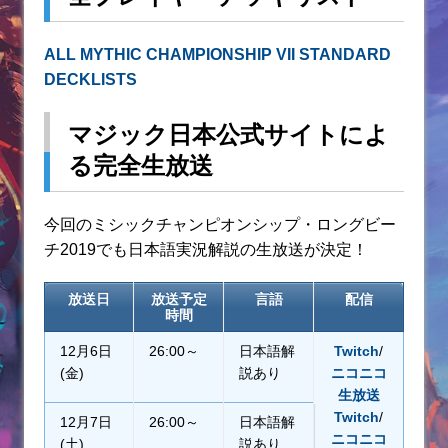
ALL MYTHIC CHAMPIONSHIP VII STANDARD
DECKLISTS
マジック日本公式サイトによ
る完全生放送
今回のミシックチャンピオンシップ・ロングビー
チ2019でも日本語実況解説の生放送が決定！
放送日
放送予定
言語
配信
時間
12月6日
26:00～
日本語解
Twitch
/
(金)
説あり
ニコニコ
生放送
Twitch
/
12月7日
26:00～
日本語解
ニコニコ
(土)
説あり