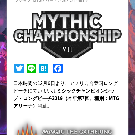
ンシップ
,
MTGアリーナ
// 362 Comments
T
Li
H
F
w
n
at
a
日本時間の12月6日より、アメリカ合衆国ロング
itt
e
e
c
ビーチにていよいよ
ミシックチャンピオンシッ
er
n
e
プ・ロングビーチ2019（本年第7回、種別：MTG
a
b
アリーナ）
開幕。
o
o