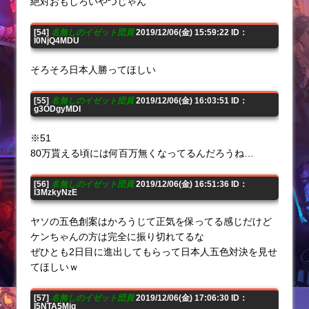
絶対おもしろいやつじゃん
[54]
名無しのイゼット団員
2019/12/06(金) 15:59:22 ID：
I0NjQ4MDU
そろそろ日本人勝ってほしい
[55]
名無しのイゼット団員
2019/12/06(金) 16:03:51 ID：
g3ODgyMDI
※51
80万貰える頃には何百万無くなってるんだろうね…
[56]
名無しのイゼット団員
2019/12/06(金) 16:51:36 ID：
I3MzkyNzE
ヤソの五色創案はかろうじて正気を保ってる感じだけど
ケンちゃんの方は完全に振り切れてるな
ぜひとも2日目に進出してもらって日本人五色対決を見せ
てほしいｗ
[57]
名無しのイゼット団員
2019/12/06(金) 17:06:30 ID：
I5NTA5Mjg