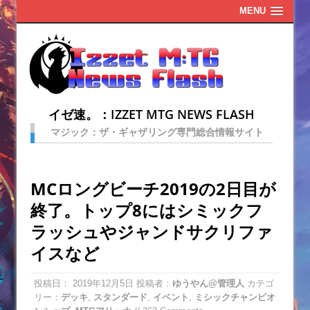
MENU
イゼ速。：IZZET MTG NEWS FLASH
マジック：ザ・ギャザリング専門総合情報サイト
MCロングビーチ2019の2日目が
終了。トップ8にはシミックフ
ラッシュやジャンドサクリファ
イスなど
投稿日：
2019年12月5日
投稿者：
ゆうやん@管理人
カテゴ
リー：
デッキ
,
スタンダード
,
イベント
,
ミシックチャンピオ