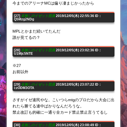
今までのアリーナMCは偏り凄まじかったから
[27]
名無しのイゼット団員
2019/12/05(木) 22:55:36 ID：
Q5Mzg2NDg
MPLとかまだ続いてたんだ
誰が見てるの？
[28]
名無しのイゼット団員
2019/12/05(木) 23:02:36 ID：
U1Mjc5NTE
※27
お前以外
[29]
名無しのイゼット団員
2019/12/05(木) 23:07:22 ID：
czODM3OTA
さすがイゼ速民やな。こいつらmtgのプロだから大会に出
れたら勝てる連中ばかりなんだろうな。
禁止改訂も的確に一通り全カード禁止禁止言うてるし
[30]
名無しのイゼット団員
2019/12/05(木) 23:08:49 ID：