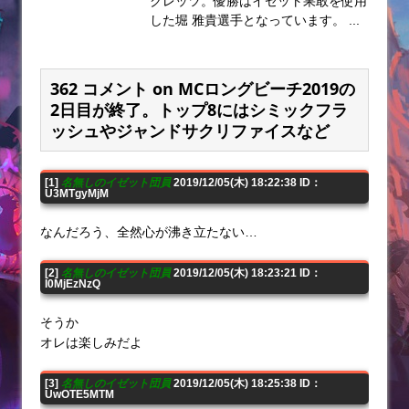
クレッツ。優勝はイゼット果敢を使用
した堀 雅貴選手となっています。 ...
362 コメント on MCロングビーチ2019の
2日目が終了。トップ8にはシミックフラ
ッシュやジャンドサクリファイスなど
[1]
名無しのイゼット団員
2019/12/05(木) 18:22:38 ID：
U3MTgyMjM
なんだろう、全然心が沸き立たない…
[2]
名無しのイゼット団員
2019/12/05(木) 18:23:21 ID：
I0MjEzNzQ
そうか
オレは楽しみだよ
[3]
名無しのイゼット団員
2019/12/05(木) 18:25:38 ID：
UwOTE5MTM