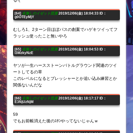
[64]
名無しのイゼット団員
2019/12/06(金) 18:04:33 ID：
g0OTEyMjY
むしろ1、2ターン目ほぼパスの創案でハゲキツイってフ
ラッシュ使ったこと無いやろ
[65]
名無しのイゼット団員
2019/12/06(金) 18:04:53 ID：
I3MzkyNzE
ヤソが一生ハースストーンバトルグラウンド関連のツイ
ートしてるの草
このレベルになるとプレッシャーとか追い込み練習とか
関係ないんだな
[66]
名無しのイゼット団員
2019/12/06(金) 18:17:17 ID：
E3NjUzNjM
59
でもお前帳消えた後のｽﾀﾝやってないじゃんｗ