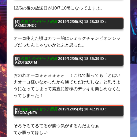
12/6の後の放送日が10/7,10/8になってますよ。
[4]
名無しのイゼット団員
2019/12/05(木) 18:28:38 ID：
AxMzc3NDc
オーコ使えた頃はカラー的にシミックチャンピオンシッ
プだったんじゃないかとふと思った。
[5]
名無しのイゼット団員
2019/12/05(木) 18:35:39 ID：
A2OTg2OTM
おのれオーコォォォォォォ！！これで勝っても「とはい
えオーコ様いなかったから勝てただけだしな」と思うよ
うになってしまって素直に皆様のデッキを楽しめなくな
ってしまった！
[6]
名無しのイゼット団員
2019/12/05(木) 18:41:39 ID：
E2ODAyNTA
そろそろてるてるが勝つ気がするんだよなぁ
てか勝ってほしい