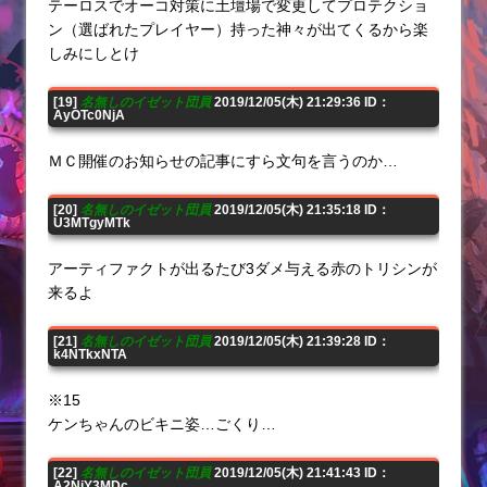
テーロスでオーコ対策に土壇場で変更してプロテクショ
ン（選ばれたプレイヤー）持った神々が出てくるから楽
しみにしとけ
[19]
名無しのイゼット団員
2019/12/05(木) 21:29:36 ID：
AyOTc0NjA
ＭＣ開催のお知らせの記事にすら文句を言うのか…
[20]
名無しのイゼット団員
2019/12/05(木) 21:35:18 ID：
U3MTgyMTk
アーティファクトが出るたび3ダメ与える赤のトリシンが
来るよ
[21]
名無しのイゼット団員
2019/12/05(木) 21:39:28 ID：
k4NTkxNTA
※15
ケンちゃんのビキニ姿…ごくり…
[22]
名無しのイゼット団員
2019/12/05(木) 21:41:43 ID：
A2NjY3MDc