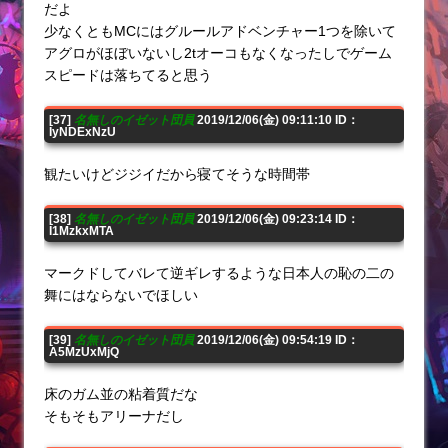
だよ
少なくともMCにはグルールアドベンチャー1つを除いて
アグロがほぼいないし2tオーコもなくなったしでゲーム
スピードは落ちてると思う
[37]
名無しのイゼット団員
2019/12/06(金) 09:11:10 ID：
IyNDExNzU
観たいけどジジイだから寝てそうな時間帯
[38]
名無しのイゼット団員
2019/12/06(金) 09:23:14 ID：
I1MzkxMTA
マークドしてバレて逆ギレするような日本人の恥の二の
舞にはならないでほしい
[39]
名無しのイゼット団員
2019/12/06(金) 09:54:19 ID：
A5MzUxMjQ
床のガム並の粘着質だな
そもそもアリーナだし