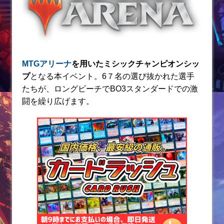
k
MTGアリーナ
を用いたミシックチャンピオンシッ
プ
となる本イベント。6７名の選び抜かれた選手
たちが、ロングビーチでBO3スタンダードでの激
闘を繰り広げます。