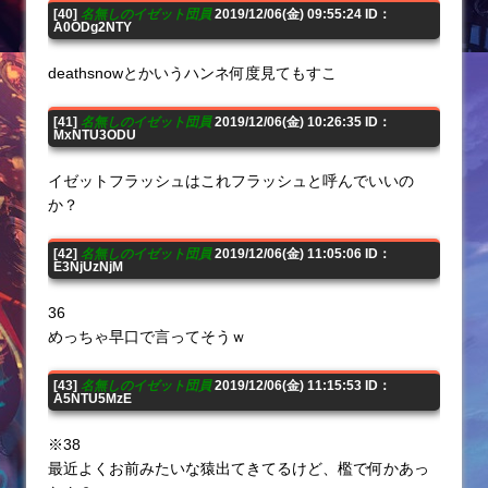
[40]
名無しのイゼット団員
2019/12/06(金) 09:55:24 ID：
A0ODg2NTY
deathsnowとかいうハンネ何度見てもすこ
[41]
名無しのイゼット団員
2019/12/06(金) 10:26:35 ID：
MxNTU3ODU
イゼットフラッシュはこれフラッシュと呼んでいいの
か？
[42]
名無しのイゼット団員
2019/12/06(金) 11:05:06 ID：
E3NjUzNjM
36
めっちゃ早口で言ってそうｗ
[43]
名無しのイゼット団員
2019/12/06(金) 11:15:53 ID：
A5NTU5MzE
※38
最近よくお前みたいな猿出てきてるけど、檻で何かあっ