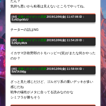
たん？
気持ち悪いから粘着は見えないところでやってね。
[44]
名無しのイゼット団員
2019/12/06(金) 11:47:06 ID：
EzNDgxMzU
チーターの話はNG
[45]
名無しのイゼット団員
2019/12/06(金) 11:54:20 ID：
E2NjAyMzk
イカサマ詐欺野郎のトモハッピー(笑)がまたな何かやった
のか？
[46]
名無しのイゼット団員
2019/12/06(金) 11:58:04 ID：
I5NTA5Mjg
ざっと見た感じだけど、ゴルガリ系の重いデッキが多い
感じだね
戦争の犠牲がメタに合ってる読みなのかな
シミフラが勝ちそう