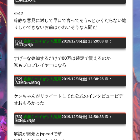
E3Nzg5OTc
※42
冷静な意見に対して早口で言ってそうwとかくだらない煽
りしかできないお前はかわいそうな人間だ
[51]
名無しのイゼット団員
2019/12/06(金) 13:20:08 ID：
I5OTgzNjk
すげーな参加するだけで80万は確定で貰えるのか
俺もプロプレイヤーになろ
[52]
名無しのイゼット団員
2019/12/06(金) 13:38:26 ID：
A3MDcwMDQ
ケンちゃんがリツイートしてた公式のインタビュービデ
オおもろかった
[53]
名無しのイゼット団員
2019/12/06(金) 14:56:38 ID：
E3NjUzNjM
解説が瀬畑とjspeedで草