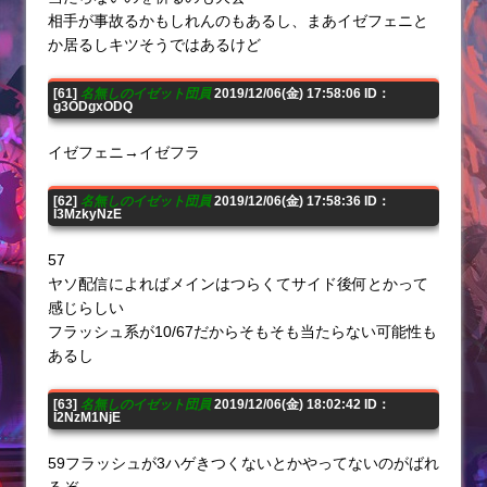
相手が事故るかもしれんのもあるし、まあイゼフェニと
か居るしキツそうではあるけど
[61]
名無しのイゼット団員
2019/12/06(金) 17:58:06 ID：
g3ODgxODQ
イゼフェニ→イゼフラ
[62]
名無しのイゼット団員
2019/12/06(金) 17:58:36 ID：
I3MzkyNzE
57
ヤソ配信によればメインはつらくてサイド後何とかって
感じらしい
フラッシュ系が10/67だからそもそも当たらない可能性も
あるし
[63]
名無しのイゼット団員
2019/12/06(金) 18:02:42 ID：
I2NzM1NjE
59フラッシュが3ハゲきつくないとかやってないのがばれ
るぞ