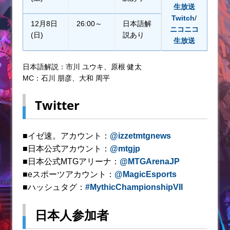
生放送
Twitch
/
12月8日
26:00～
日本語解
ニコニコ
(日)
説あり
生放送
日本語解説：市川 ユウキ、原根 健太
MC：石川 朋彦、大和 周平
Twitter
■イゼ速。アカウント：
@izzetmtgnews
■日本公式アカウント：
@mtgjp
■日本公式MTGアリーナ：
@MTGArenaJP
■eスポーツアカウント：
@MagicEsports
■ハッシュタグ：
#MythicChampionshipVII
日本人参加者