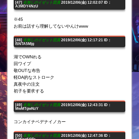
[47]
名無しのイゼット団員
2019/12/06(金) 12:02:07 ID：
A3MDY4NzU
※45
お前は話すら理解してないやんけwww
[48]
名無しのイゼット団員
2019/12/06(金) 12:17:21 ID：
I5NTA5Mjg
湖でOWNれる
回ワイプ
敬OUTな布告
軽DA的なストローク
真夜中の注文
初子を要求する
[49]
名無しのイゼット団員
2019/12/06(金) 12:43:31 ID：
MwMTgwNzY
コンカイナベデナイノカー
[50]
名無しのイゼット団員
2019/12/06(金) 12:47:36 ID：