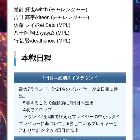
覚前 輝也/witch (チャレンジャー)
吉野 高平/kiteon (チャレンジャー)
佐藤 レイ/Rei Sato (MPL)
八十岡 翔太/yaya3 (MPL)
行弘 賢/deathsnow (MPL)
本戦日程
1日目―変則スイスラウンド
最大7ラウンド。計24名のプレイヤーが２日目に進
出。
・5勝することで自動的に2日目へ進出
・4敗でドロップ
・ラウンド7を4勝で終えたプレイヤーの中からタイ
ブレイカーに基づいて、5勝しているプレイヤーと
合わせて計24名が2日目に進出