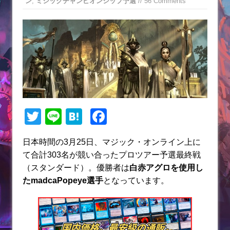
ン
,
ミシックチャンピオンシップ予選
// 56 Comments
T
Li
H
F
w
n
at
a
日本時間の3月25日、マジック・オンライン上に
itt
e
e
c
て合計303名が競い合ったプロツアー予選最終戦
er
n
e
（スタンダード）。優勝者は
白赤アグロを使用し
a
b
たmadcaPopeye選手
となっています。
o
o