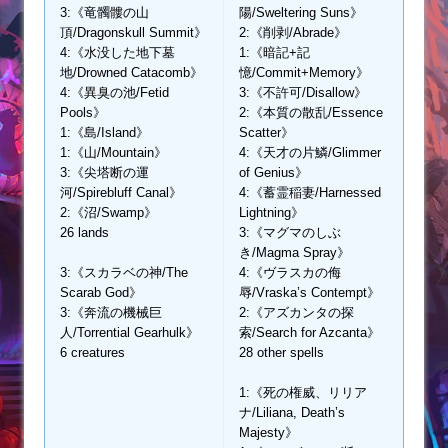
3:《竜髑髏の山
陽/Sweltering Suns》
頂/Dragonskull Summit》
2:《削剥/Abrade》
4:《水没した地下墓
1:《暗記+記
地/Drowned Catacomb》
憶/Commit+Memory》
4:《異臭の池/Fetid
3:《不許可/Disallow》
Pools》
2:《本質の散乱/Essence
1:《島/Island》
Scatter》
1:《山/Mountain》
4:《天才の片鱗/Glimmer
3:《尖塔断の運
of Genius》
河/Spirebluff Canal》
4:《蓄霊稲妻/Harnessed
2:《沼/Swamp》
Lightning》
26 lands
3:《マグマのしぶ
き/Magma Spray》
3:《スカラベの神/The
4:《ヴラスカの侮
Scarab God》
辱/Vraska’s Contempt》
3:《奔流の機械巨
2:《アズカンタの探
人/Torrential Gearhulk》
索/Search for Azcanta》
6 creatures
28 other spells
1:《死の権威、リリア
ナ/Liliana, Death’s
Majesty》