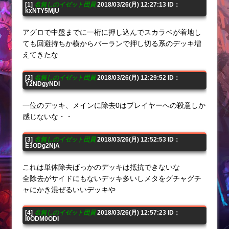
[1]
名無しのイゼット団員
2018/03/26(月) 12:27:13 ID：
kxNTY5MjU
アグロで中盤までに一桁に押し込んでスカラベが着地し
ても回避持ちか横からバーランで押し切る系のデッキ増
えてきたな
[2]
名無しのイゼット団員
2018/03/26(月) 12:29:52 ID：
Y2NDgyNDI
一位のデッキ、メインに除去0はプレイヤーへの殺意しか
感じないな・・
[3]
名無しのイゼット団員
2018/03/26(月) 12:52:53 ID：
E3ODg2NjA
これは単体除去ばっかのデッキは抵抗できないな
全除去がサイドにもないデッキ多いしメタをグチャグチ
ャにかき混ぜるいいデッキや
[4]
名無しのイゼット団員
2018/03/26(月) 12:57:23 ID：
I0ODM0ODI