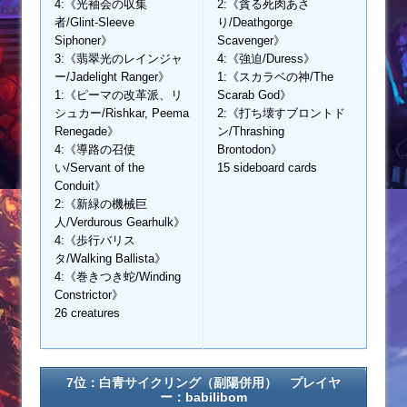
4:《光袖会の収集
2:《貪る死肉あさ
者/Glint-Sleeve
り/Deathgorge
Siphoner》
Scavenger》
3:《翡翠光のレインジャ
4:《強迫/Duress》
ー/Jadelight Ranger》
1:《スカラベの神/The
1:《ピーマの改革派、リ
Scarab God》
シュカー/Rishkar, Peema
2:《打ち壊すブロントド
Renegade》
ン/Thrashing
4:《導路の召使
Brontodon》
い/Servant of the
15 sideboard cards
Conduit》
2:《新緑の機械巨
人/Verdurous Gearhulk》
4:《歩行バリス
タ/Walking Ballista》
4:《巻きつき蛇/Winding
Constrictor》
26 creatures
7位：白青サイクリング（副陽併用） プレイヤ
ー：babilibom