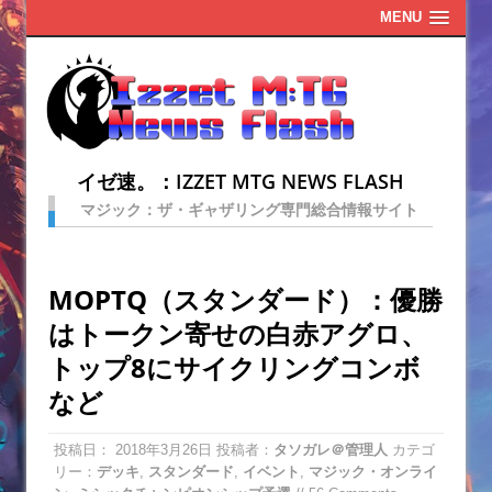
MENU
イゼ速。：IZZET MTG NEWS FLASH
マジック：ザ・ギャザリング専門総合情報サイト
MOPTQ（スタンダード）：優勝
はトークン寄せの白赤アグロ、
トップ8にサイクリングコンボ
など
投稿日：
2018年3月26日
投稿者：
タソガレ＠管理人
カテゴ
リー：
デッキ
,
スタンダード
,
イベント
,
マジック・オンライ