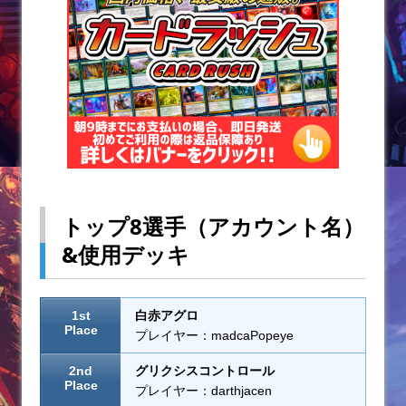
k
トップ8選手（アカウント名）
&使用デッキ
1st
白赤アグロ
Place
プレイヤー：madcaPopeye
2nd
グリクシスコントロール
Place
プレイヤー：darthjacen