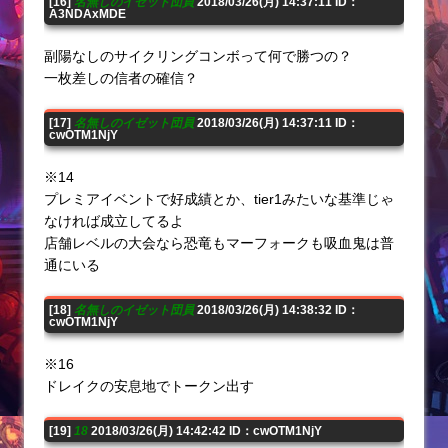
[16]
名無しのイゼット団員
2018/03/26(月) 14:37:11 ID：
A3NDAxMDE
副陽なしのサイクリングコンボって何で勝つの？
一枚差しの信者の確信？
[17]
名無しのイゼット団員
2018/03/26(月) 14:37:11 ID：
cwOTM1NjY
※14
プレミアイベントで好成績とか、tier1みたいな基準じゃ
なければ成立してるよ
店舗レベルの大会なら恐竜もマーフォークも吸血鬼は普
通にいる
[18]
名無しのイゼット団員
2018/03/26(月) 14:38:32 ID：
cwOTM1NjY
※16
ドレイクの安息地でトークン出す
[19]
18
2018/03/26(月) 14:42:42 ID：cwOTM1NjY