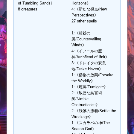
of Tumbling Sands》
Horizons》
8 creatures
4:《新たな視点/New
Perspectives》
27 other spells
1:《相殺の
風/Countervailing
Winds》
4:《イフニルの魔
神/Archfiend of Ifnir》
3:《ドレイクの安息
地/Drake Haven》
1:《俗物の放棄/Forsake
the Worldly》
1:《燻蒸/Fumigate》
2:《敏捷な妨害術
師/Nimble
Obstructionist》
2:《残骸の漂着/Settle the
Wreckage》
1:《スカラベの神/The
Scarab God》