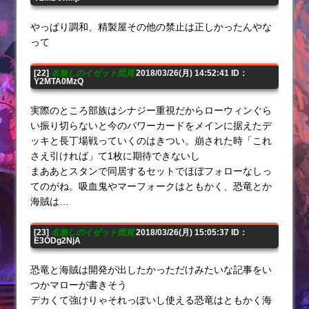
やっぱり調和、精製屋その他の禁止は正しかったんやな
って
[22]
名無しのイゼット団員
2018/03/26(月) 14:52:41 ID：
Y2MTA0MzQ
実際のところ部族はシナジー重視だからローウィンぐら
い振り切らないと今のパワーカードをメインに据えたデ
ッキと長丁場戦っていくのはきつい。崩された時「これ
さえ引ければ」て1枚に期待できないし
まああとスタンで同居するセットでほぼフォローなしっ
てのがね。吸血鬼やマーフォークはともかく、恐竜とか
海賊は…
[23]
名無しのイゼット団員
2018/03/26(月) 15:05:37 ID：
E3ODg2NjA
恐竜と海賊は開発が出したかっただけみたいな記事をい
つかマローが書きそう
デカくて強けりゃそれっぽいし使える恐竜はともかく海