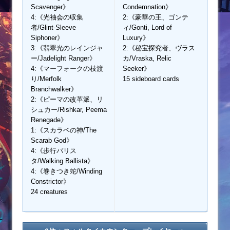
Scavenger》
Condemnation》
4:《光袖会の収集
2:《豪華の王、ゴンテ
者/Glint-Sleeve
ィ/Gonti, Lord of
Siphoner》
Luxury》
3:《翡翠光のレインジャ
2:《秘宝探究者、ヴラス
ー/Jadelight Ranger》
カ/Vraska, Relic
4:《マーフォークの枝渡
Seeker》
り/Merfolk
15 sideboard cards
Branchwalker》
2:《ピーマの改革派、リ
シュカー/Rishkar, Peema
Renegade》
1:《スカラベの神/The
Scarab God》
4:《歩行バリス
タ/Walking Ballista》
4:《巻きつき蛇/Winding
Constrictor》
24 creatures