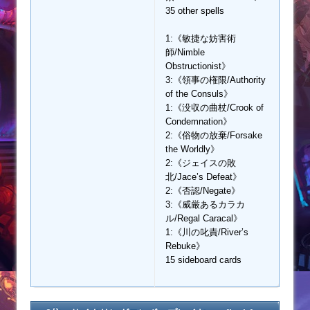
35 other spells
1:《敏捷な妨害術
師/Nimble
Obstructionist》
3:《領事の権限/Authority
of the Consuls》
1:《没収の曲杖/Crook of
Condemnation》
2:《俗物の放棄/Forsake
the Worldly》
2:《ジェイスの敗
北/Jace’s Defeat》
2:《否認/Negate》
3:《威厳あるカラカ
ル/Regal Caracal》
1:《川の叱責/River’s
Rebuke》
15 sideboard cards