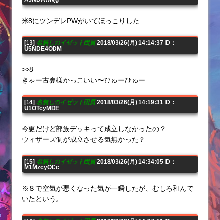
米8にツンデレPWがいてほっこりした
[13]
名無しのイゼット団員
2018/03/26(月) 14:14:37 ID：
U5NDE4ODM
>>8
きゃー古参様かっこいい〜ひゅーひゅー
[14]
名無しのイゼット団員
2018/03/26(月) 14:19:31 ID：
U1OTcyMDE
今更だけど部族デッキって成立しなかったの？
ウィザーズ側が成立させる気無かった？
[15]
名無しのイゼット団員
2018/03/26(月) 14:34:05 ID：
M1MzcyODc
※８で空気が悪くなった気が一瞬したが、むしろ和んで
いたという。