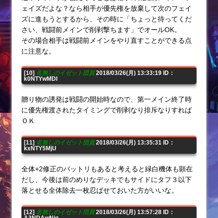
ェイズだよな？なら相手が優先権を放棄して次のフェイ
ズに進もうとするから、その時に「ちょっと待ってくだ
さい、戦闘前メインで削剥撃ちます」でオールOK。
その場合相手は戦闘前メインをやり直すことができる点
に注意な。
[10]
名無しのイゼット団員
2018/03/26(月) 13:33:19 ID：
k0NTYwMDI
贈り物の誘発は戦闘の開始時なので、第一メイン終了時
に優先権渡されたタイミングで削剥なり排斥なりすれば
ＯＫ
[11]
名無しのイゼット団員
2018/03/26(月) 13:35:31 ID：
kxNTY5MjU
全体+2修正のバットリもあると考えると緑白機体も顕在
だし、今後は前のめりなデッキでもサイドにタフ３以下
落とせる全体除去一枚忍ばせておいた方がいいな。
[12]
名無しのイゼット団員
2018/03/26(月) 13:57:28 ID：
A3NDAwNjg