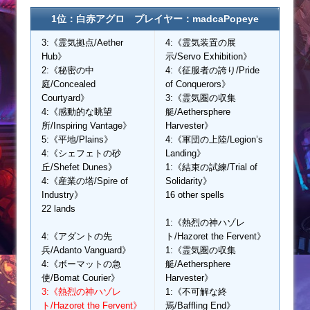
1位：白赤アグロ プレイヤー：madcaPopeye
3:《霊気拠点/Aether
4:《霊気装置の展
Hub》
示/Servo Exhibition》
2:《秘密の中
4:《征服者の誇り/Pride
庭/Concealed
of Conquerors》
Courtyard》
3:《霊気圏の収集
4:《感動的な眺望
艇/Aethersphere
所/Inspiring Vantage》
Harvester》
5:《平地/Plains》
4:《軍団の上陸/Legion’s
4:《シェフェトの砂
Landing》
丘/Shefet Dunes》
1:《結束の試練/Trial of
4:《産業の塔/Spire of
Solidarity》
Industry》
16 other spells
22 lands
1:《熱烈の神ハゾレ
4:《アダントの先
ト/Hazoret the Fervent》
兵/Adanto Vanguard》
1:《霊気圏の収集
4:《ボーマットの急
艇/Aethersphere
使/Bomat Courier》
Harvester》
3:《熱烈の神ハゾレ
1:《不可解な終
ト/Hazoret the Fervent》
焉/Baffling End》