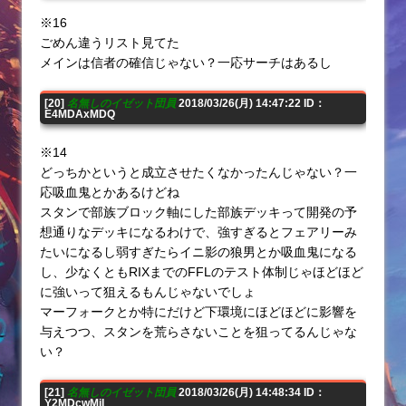
※16
ごめん違うリスト見てた
メインは信者の確信じゃない？一応サーチはあるし
[20]
名無しのイゼット団員
2018/03/26(月) 14:47:22 ID：
E4MDAxMDQ
※14
どっちかというと成立させたくなかったんじゃない？一
応吸血鬼とかあるけどね
スタンで部族ブロック軸にした部族デッキって開発の予
想通りなデッキになるわけで、強すぎるとフェアリーみ
たいになるし弱すぎたらイニ影の狼男とか吸血鬼になる
し、少なくともRIXまでのFFLのテスト体制じゃほどほど
に強いって狙えるもんじゃないでしょ
マーフォークとか特にだけど下環境にほどほどに影響を
与えつつ、スタンを荒らさないことを狙ってるんじゃな
い？
[21]
名無しのイゼット団員
2018/03/26(月) 14:48:34 ID：
Y2MDcwMjI