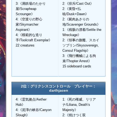
3:《屑鉄場のたかり
2:《排斥/Cast Out》
屋/Scrapheap
2:《黄昏+払
Scrounger》
暁/Dusk+Dawn》
4:《空渡りの野心
2:《屍肉あさりの
家/Skymarcher
地/Scavenger Grounds》
Aspirant》
1:《残骸の漂着/Settle the
4:《模範的な造り
Wreckage》
手/Toolcraft Exemplar》
2:《領事の旗艦、スカイ
22 creatures
ソブリン/Skysovereign,
Consul Flagship》
3:《飛行機械による拘
束/Thopter Arrest》
15 sideboard cards
2位：グリクシスコントロール プレイヤー：
darthjacen
4:《霊気拠点/Aether
1:《死の権威、リリア
Hub》
ナ/Liliana, Death’s
4:《泥濘の峡谷/Canyon
Majesty》
Slough》
2:《焼けつく双