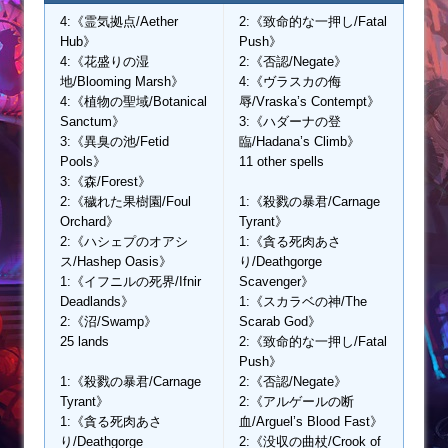
4:《霊気拠点/Aether
2:《致命的な一押し/Fatal
Hub》
Push》
4:《花盛りの湿
2:《否認/Negate》
地/Blooming Marsh》
4:《ヴラスカの侮
4:《植物の聖域/Botanical
辱/Vraska’s Contempt》
Sanctum》
3:《ハダーナの登
3:《異臭の池/Fetid
臨/Hadana’s Climb》
Pools》
11 other spells
3:《森/Forest》
2:《穢れた果樹園/Foul
1:《殺戮の暴君/Carnage
Orchard》
Tyrant》
2:《ハシェプのオアシ
1:《貪る死肉あさ
ス/Hashep Oasis》
り/Deathgorge
1:《イフニルの死界/Ifnir
Scavenger》
Deadlands》
1:《スカラベの神/The
2:《沼/Swamp》
Scarab God》
25 lands
2:《致命的な一押し/Fatal
Push》
1:《殺戮の暴君/Carnage
2:《否認/Negate》
Tyrant》
2:《アルゲールの断
1:《貪る死肉あさ
血/Arguel’s Blood Fast》
り/Deathgorge
2:《没収の曲杖/Crook of