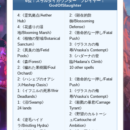
6位：スゥルタイカウンター プレイヤー：
GodOfSlaughter
4:《霊気拠点/Aether
2:《顕在的防
Hub》
御/Blossoming
4:《花盛りの湿
Defense》
地/Blooming Marsh》
2:《致命的な一押し/Fatal
4:《植物の聖域/Botanical
Push》
Sanctum》
3:《ヴラスカの侮
2:《異臭の池/Fetid
辱/Vraska’s Contempt》
Pools》
3:《ハダーナの登
4:《森/Forest》
臨/Hadana’s Climb》
2:《穢れた果樹園/Foul
10 other spells
Orchard》
2:《ハシェプのオアシ
1:《致命的な一押し/Fatal
ス/Hashep Oasis》
Push》
1:《イフニルの死界/Ifnir
1:《ヴラスカの侮
Deadlands》
辱/Vraska’s Contempt》
1:《沼/Swamp》
2:《殺戮の暴君/Carnage
24 lands
Tyrant》
2:《野望のカルトーシ
4:《逆毛ハイド
ュ/Cartouche of
ラ/Bristling Hydra》
Ambition》