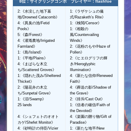
8位：サイクリングコンボ プレイヤー：flashfoe
2:《水没した地下墓
1:《ラザケシュの儀
地/Drowned Catacomb》
式/Razaketh’s Rite》
4:《異臭の池/Fetid
1:《検閲/Censor》
Pools》
1:《相殺の
5:《森/Forest》
風/Countervailing
4:《灌漑農地/Irrigated
Winds》
Farmland》
2:《花粉のもや/Haze of
1:《島/Island》
Pollen》
1:《平地/Plains》
2:《ヒエログリフの輝
4:《まばらな木立
き/Hieroglyphic
ち/Scattered Groves》
Illumination》
1:《隠れた茂み/Sheltered
4:《新たな信仰/Renewed
Thicket》
Faith》
2:《陽花弁の木立
4:《葬送の影/Shadow of
ち/Sunpetal Grove》
the Grave》
1:《沼/Swamp》
2:《排斥/Cast Out》
25 lands
1:《信者の確信/Faith of
the Devoted》
4:《シェフェトのオオト
4:《楽園の贈り物/Gift of
カゲ/Shefet Monitor》
Paradise》
4:《砂時計の侍臣/Vizier
1:《新たな地平/New