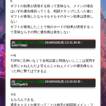
6
ギフトの効果が誘発する前って意味なら、メインの場合
はいずれ優先権回ってくる、戦闘ステップに入った後に
ギフトが着地したならそもそもそのターン効果は誘発し
ない
ギフトが着地したことで他のカードの効果が誘発するっ
て意味ならその間に優先権は発生しない
[8]
名無しのイゼット団員
2018/03/26(月) 13:31:36 ID：
kxNTY5MjU
>>6
TOP8に王神いなくて全然話題と関係ないしここは質問す
る所じゃねえんだよ甘えんじゃねぇメインの優先権もら
った時に撃てばできるよ
[9]
名無しのイゼット団員
2018/03/26(月) 13:32:02 ID：
U5OTgwNTc
※6
もちろんできる。
通常キャストか復元ってことは相手の戦闘前メイン・フ