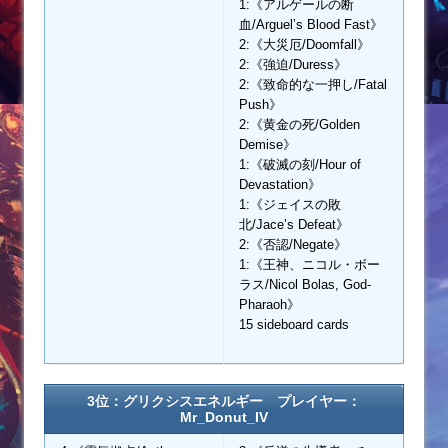
1:《アルゲールの断
血/Arguel’s Blood Fast》
2:《大災厄/Doomfall》
2:《強迫/Duress》
2:《致命的な一押し/Fatal
Push》
2:《黄金の死/Golden
Demise》
1:《破滅の刻/Hour of
Devastation》
1:《ジェイスの敗
北/Jace’s Defeat》
2:《否認/Negate》
1:《王神、ニコル・ボー
ラス/Nicol Bolas, God-
Pharaoh》
15 sideboard cards
3位：グリクシスエネルギー プレイヤー：
Mr_Donut_IV