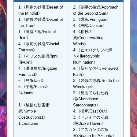
1:《周到の砂漠/Desert of
2:《副陽の接近/Approach
the Mindful》
of the Second Sun》
1:《信義の砂漠/Desert of
3:《燻蒸/Fumigate》
the True》
4:《検閲/Censor》
1:《廃墟の地/Field of
4:《相殺の
Ruin》
風/Countervailing
4:《氷河の城砦/Glacial
Winds》
Fortress》
4:《ヒエログリフの輝
2:《イプヌの細流/Ipnu
き/Hieroglyphic
Rivulet》
Illumination》
4:《灌漑農地/Irrigated
4:《新たな信仰/Renewed
Farmland》
Faith》
6:《島/Island》
3:《残骸の漂着/Settle the
5:《平地/Plains》
Wreckage》
24 lands
2:《見捨てられた石
棺/Abandoned
1:《敏捷な妨害術
Sarcophagus》
師/Nimble
4:《排斥/Cast Out》
Obstructionist》
3:《ドレイクの安息
1 creatures
地/Drake Haven》
2:《アズカンタの探
索/Search for Azcanta》