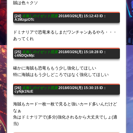
賊は色々クソ
[24]
名無しのイゼット団員
2018/03/26(月) 15:12:43 ID：
A3MzgzOTc
ドミナリアで恐竜来るしまだワンチャンあるやろ・・・
あってくれ
[25]
名無しのイゼット団員
2018/03/26(月) 15:18:28 ID：
c4NDQxMjc
確かに海賊も恐竜ももう少し強化してほしい
特に海賊はもう少しどころではなく強化してほしい
[26]
名無しのイゼット団員
2018/03/26(月) 15:30:15 ID：
cyNjk1NzE
海賊もカード一枚一枚で見ると強いカード多いんだけど
なぁ
魚はドミナリアで(多分)強化されるから大丈夫でしょ(適
当)