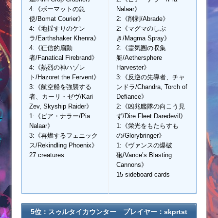
4:《ボーマットの急
Nalaar》
使/Bomat Courier》
2:《削剥/Abrade》
4:《地揺すりのケン
2:《マグマのしぶ
ラ/Earthshaker Khenra》
き/Magma Spray》
4:《狂信的扇動
2:《霊気圏の収集
者/Fanatical Firebrand》
艇/Aethersphere
4:《熱烈の神ハゾレ
Harvester》
ト/Hazoret the Fervent》
3:《反逆の先導者、チャ
3:《航空船を強襲する
ンドラ/Chandra, Torch of
者、カーリ・ゼヴ/Kari
Defiance》
Zev, Skyship Raider》
2:《凶兆艦隊の向こう見
1:《ピア・ナラー/Pia
ず/Dire Fleet Daredevil》
Nalaar》
1:《栄光をもたらすも
3:《再燃するフェニック
の/Glorybringer》
ス/Rekindling Phoenix》
1:《ヴァンスの爆破
27 creatures
砲/Vance’s Blasting
Cannons》
15 sideboard cards
5位：スゥルタイカウンター プレイヤー：skprtst