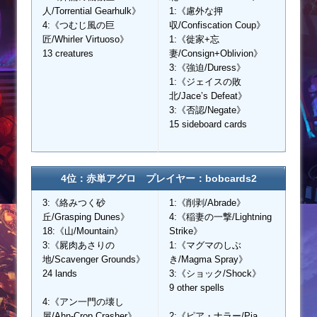
人/Torrential Gearhulk》
1:《慮外な押
4:《つむじ風の巨
収/Confiscation Coup》
匠/Whirler Virtuoso》
1:《徙家+忘
13 creatures
妻/Consign+Oblivion》
3:《強迫/Duress》
1:《ジェイスの敗
北/Jace’s Defeat》
3:《否認/Negate》
15 sideboard cards
4位：赤単アグロ プレイヤー：bobcards2
3:《絡みつく砂
1:《削剥/Abrade》
丘/Grasping Dunes》
4:《稲妻の一撃/Lightning
18:《山/Mountain》
Strike》
3:《屍肉あさりの
1:《マグマのしぶ
地/Scavenger Grounds》
き/Magma Spray》
24 lands
3:《ショック/Shock》
9 other spells
4:《アン一門の壊し
屋/Ahn-Crop Crasher》
2:《ピア・ナラー/Pia