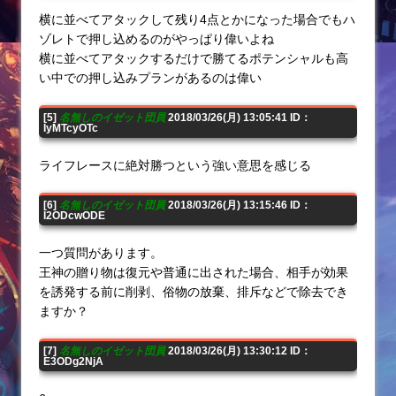
横に並べてアタックして残り4点とかになった場合でもハ
ゾレトで押し込めるのがやっぱり偉いよね
横に並べてアタックするだけで勝てるポテンシャルも高
い中での押し込みプランがあるのは偉い
[5]
名無しのイゼット団員
2018/03/26(月) 13:05:41 ID：
IyMTcyOTc
ライフレースに絶対勝つという強い意思を感じる
[6]
名無しのイゼット団員
2018/03/26(月) 13:15:46 ID：
I2ODcwODE
一つ質問があります。
王神の贈り物は復元や普通に出された場合、相手が効果
を誘発する前に削剥、俗物の放棄、排斥などで除去でき
ますか？
[7]
名無しのイゼット団員
2018/03/26(月) 13:30:12 ID：
E3ODg2NjA