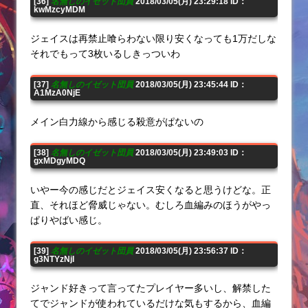
[36]
名無しのイゼット団員
2018/03/05(月) 23:29:18 ID：
kwMzcyMDM
ジェイスは再禁止喰らわない限り安くなっても1万だしな
それでもって3枚いるしきっついわ
[37]
名無しのイゼット団員
2018/03/05(月) 23:45:44 ID：
A1MzA0NjE
メイン白力線から感じる殺意がぱないの
[38]
名無しのイゼット団員
2018/03/05(月) 23:49:03 ID：
gxMDgyMDQ
いやー今の感じだとジェイス安くなると思うけどな。正
直、それほど脅威じゃない。むしろ血編みのほうがやっ
ぱりやばい感じ。
[39]
名無しのイゼット団員
2018/03/05(月) 23:56:37 ID：
g3NTYzNjI
ジャンド好きって言ってたプレイヤー多いし、解禁した
てでジャンドが使われているだけな気もするから、血編