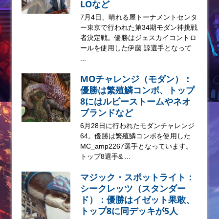
LOなど
7月4日、晴れる屋トーナメントセンタ
ー東京で行われた第34期モダン神挑戦
者決定戦。優勝はジェスカイコントロ
ールを使用した伊藤 諒選手となって
...
MOチャレンジ（モダン）：
優勝は繁殖鱗コンボ、トップ
8にはルビーストームやネオ
ブランドなど
6月28日に行われたモダンチャレンジ
64。優勝は繁殖鱗コンボを使用した
MC_amp2267選手となっています。
トップ8選手& ...
マジック・スポットライト：
シークレッツ（スタンダー
ド）：優勝はイゼット果敢、
トップ8に同デッキが5人