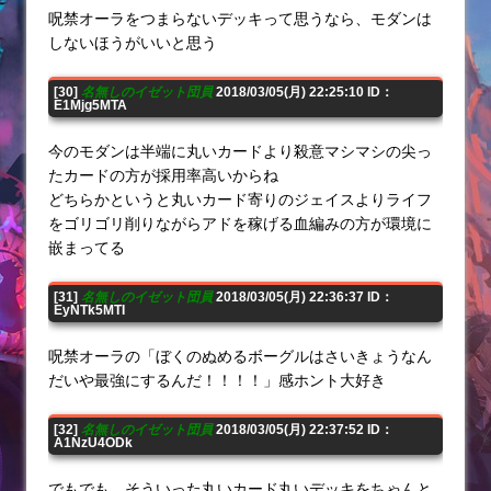
呪禁オーラをつまらないデッキって思うなら、モダンは
しないほうがいいと思う
[30]
名無しのイゼット団員
2018/03/05(月) 22:25:10 ID：
E1Mjg5MTA
今のモダンは半端に丸いカードより殺意マシマシの尖っ
たカードの方が採用率高いからね
どちらかというと丸いカード寄りのジェイスよりライフ
をゴリゴリ削りながらアドを稼げる血編みの方が環境に
嵌まってる
[31]
名無しのイゼット団員
2018/03/05(月) 22:36:37 ID：
EyNTk5MTI
呪禁オーラの「ぼくのぬめるボーグルはさいきょうなん
だいや最強にするんだ！！！！」感ホント大好き
[32]
名無しのイゼット団員
2018/03/05(月) 22:37:52 ID：
A1NzU4ODk
でもでも、そういった丸いカード丸いデッキをちゃんと