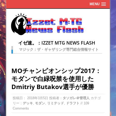
MENU
イゼ速。：IZZET MTG NEWS FLASH
マジック：ザ・ギャザリング専門総合情報サイト
MOチャンピオンシップ2017：
モダンで白緑呪禁を使用した
Dmitriy Butakov選手が優勝
投稿日：
2018年3月5日
投稿者：
タソガレ＠管理人
カテゴ
リー：
デッキ
,
モダン
,
リミテッド
,
ドラフト
// 109
Comments