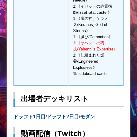
Needle》
1:《イゼットの静電術
師/Izzet Staticaster》
1:《嵐の神、ケラノ
ス/Keranos, God of
Storms》
1:《滅び/Damnation》
1:《ヤヘンニの巧
技/Yahenni’s Expertise》
1:《仕組まれた爆
薬/Engineered
Explosives》
15 sideboard cards
出場者デッキリスト
ドラフト1日目
/
ドラフト2日目
/
モダン
動画配信（Twitch）