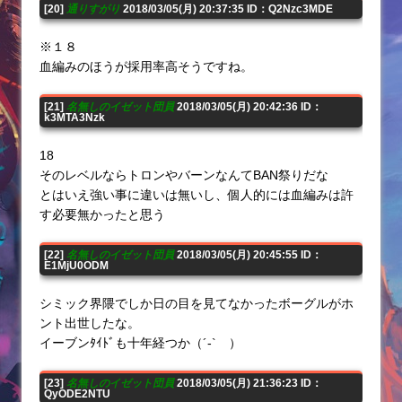
[20]
通りすがり
2018/03/05(月) 20:37:35 ID：Q2Nzc3MDE
※１８
血編みのほうが採用率高そうですね。
[21]
名無しのイゼット団員
2018/03/05(月) 20:42:36 ID：
k3MTA3Nzk
18
そのレベルならトロンやバーンなんてBAN祭りだな
とはいえ強い事に違いは無いし、個人的には血編みは許
す必要無かったと思う
[22]
名無しのイゼット団員
2018/03/05(月) 20:45:55 ID：
E1MjU0ODM
シミック界隈でしか日の目を見てなかったボーグルがホ
ント出世したな。
イーブンﾀｲﾄﾞも十年経つか（´-` ）
[23]
名無しのイゼット団員
2018/03/05(月) 21:36:23 ID：
QyODE2NTU