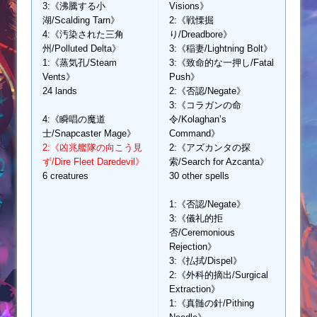
3:《沸騰する小
Visions》
湖/Scalding Tarn》
2:《戦慄掘
4:《汚染された三角
り/Dreadbore》
州/Polluted Delta》
3:《稲妻/Lightning Bolt》
1:《蒸気孔/Steam
3:《致命的な一押し/Fatal
Vents》
Push》
24 lands
2:《否認/Negate》
3:《コラガンの命
4:《瞬唱の魔道
令/Kolaghan’s
士/Snapcaster Mage》
Command》
2:《凶兆艦隊の向こう見
2:《アズカンタの探
ず/Dire Fleet Daredevil》
索/Search for Azcanta》
6 creatures
30 other spells
1:《否認/Negate》
3:《儀礼的拒
否/Ceremonious
Rejection》
3:《払拭/Dispel》
2:《外科的摘出/Surgical
Extraction》
1:《真髄の針/Pithing