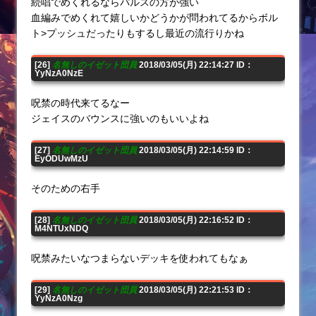
続唱でめくれるならパルスの方が強い
血編みでめくれて嬉しいかどうかが問われてるからボル
ト>プッシュだったりもするし最近の流行りかね
[26]
名無しのイゼット団員
2018/03/05(月) 22:14:27 ID：
YyNzA0NzE
呪禁の時代来てるなー
ジェイスのバウンスに強いのもいいよね
[27]
名無しのイゼット団員
2018/03/05(月) 22:14:59 ID：
EyODUwMzU
そのための右手
[28]
名無しのイゼット団員
2018/03/05(月) 22:16:52 ID：
M4NTUxNDQ
呪禁みたいなつまらないデッキを使われてもなぁ
[29]
名無しのイゼット団員
2018/03/05(月) 22:21:53 ID：
YyNzA0Nzg