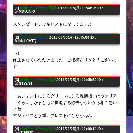
[1]
名無しのイゼット団員
2018/03/05(月) 19:44:26 ID：
g4MDUzNjQ
スタンダードデッキリストになってますよ
[2]
タソガレ＠管理人
2018/03/05(月) 19:45:00 ID：
A1NzU0MTQ
※1
修正させていただきました、ご指摘ありがとうございま
す。
[3]
名無しのイゼット団員
2018/03/05(月) 19:45:52 ID：
g3NTYzNjI
まあジャンドにしろグリコンにしろ呪禁相手はヴェリア
ナくらいしかまともに機能する除去がないから相性悪い
よね
神ジェイスとか重いブレストになりかねん
[4]
名無しのイゼット団員
2018/03/05(月) 19:49:14 ID：
gwOTk0ODc