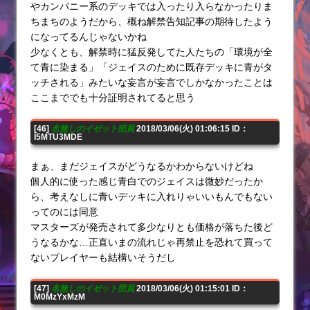
やカンパニー系のデッキでは入ったり入らなかったりま
ちまちのようだから、概ね解禁告知記事の期待したよう
になってるんじゃないかね
少なくとも、解禁時に猛反発してた人たちの「環境が全
て青に染まる」「ジェイスのために既存デッキに青がタ
ッチされる」みたいな妄言が妄言でしかなかったことは
ここまででも十分証明されてると思う
[46]
名無しのイゼット団員
2018/03/06(火) 01:06:15 ID：
I5MTU3MDE
まぁ、まだジェイスがどうなるかわからないけどね
個人的に使った感じ青白でのジェイスは微妙だったか
ら、考えなしに青いデッキに入れりゃいいもんでもない
ってのには同意
マスターズが発売されて多少なりとも価格が落ちた後ど
うなるかな…正直いまの流れじゃ再禁止を恐れて買って
ないプレイヤーも結構いそうだし
[47]
名無しのイゼット団員
2018/03/06(火) 01:15:01 ID：
M0MzYxMzM