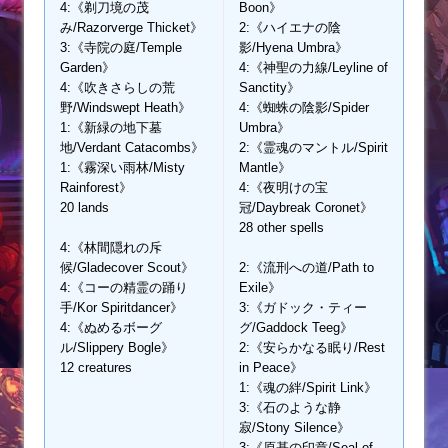
4:《剃刀境の茂
Boon》
み/Razorverge Thicket》
2:《ハイエナの陰
3:《寺院の庭/Temple
影/Hyena Umbra》
Garden》
4:《神聖の力線/Leyline of
4:《吹きさらしの荒
Sanctity》
野/Windswept Heath》
4:《蜘蛛の陰影/Spider
1:《新緑の地下墓
Umbra》
地/Verdant Catacombs》
2:《霊魂のマントル/Spirit
1:《霧深い雨林/Misty
Mantle》
Rainforest》
4:《夜明けの宝
20 lands
冠/Daybreak Coronet》
28 other spells
4:《林間隠れの斥
候/Gladecover Scout》
2:《流刑への道/Path to
4:《コーの精霊の踊り
Exile》
手/Kor Spiritdancer》
3:《ガドック・ティー
4:《ぬめるボーグ
グ/Gaddock Teeg》
ル/Slippery Bogle》
2:《安らかなる眠り/Rest
12 creatures
in Peace》
1:《魂の絆/Spirit Link》
3:《石のような静
寂/Stony Silence》
3:《原基の印章/Seal of