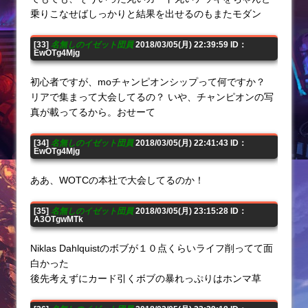
乗りこなせばしっかりと結果を出せるのもまたモダン
[33]
名無しのイゼット団員
2018/03/05(月) 22:39:59 ID：
EwOTg4Mjg
初心者ですが、moチャンピオンシップって何ですか？
リアで集まって大会してるの？ いや、チャンピオンの写
真が載ってるから。おせーて
[34]
名無しのイゼット団員
2018/03/05(月) 22:41:43 ID：
EwOTg4Mjg
ああ、WOTCの本社で大会してるのか！
[35]
名無しのイゼット団員
2018/03/05(月) 23:15:28 ID：
A3OTgwMTk
Niklas Dahlquistのボブが１０点くらいライフ削ってて面
白かった
後先考えずにカード引くボブの暴れっぷりはホンマ草