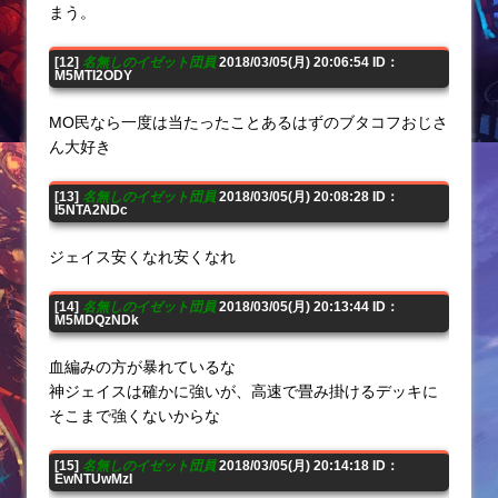
まう。
[12]
名無しのイゼット団員
2018/03/05(月) 20:06:54 ID：
M5MTI2ODY
MO民なら一度は当たったことあるはずのブタコフおじさ
ん大好き
[13]
名無しのイゼット団員
2018/03/05(月) 20:08:28 ID：
I5NTA2NDc
ジェイス安くなれ安くなれ
[14]
名無しのイゼット団員
2018/03/05(月) 20:13:44 ID：
M5MDQzNDk
血編みの方が暴れているな
神ジェイスは確かに強いが、高速で畳み掛けるデッキに
そこまで強くないからな
[15]
名無しのイゼット団員
2018/03/05(月) 20:14:18 ID：
EwNTUwMzI