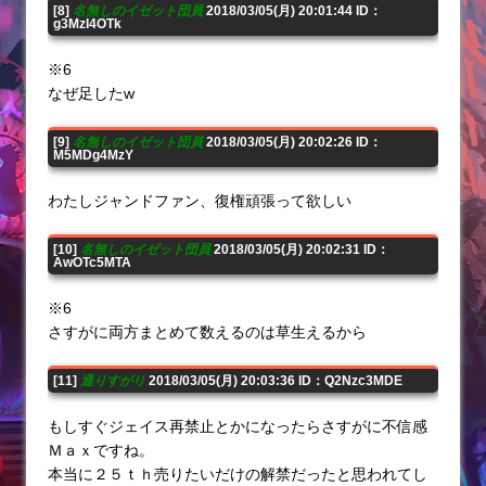
[8]
名無しのイゼット団員
2018/03/05(月) 20:01:44 ID：
g3MzI4OTk
※6
なぜ足したw
[9]
名無しのイゼット団員
2018/03/05(月) 20:02:26 ID：
M5MDg4MzY
わたしジャンドファン、復権頑張って欲しい
[10]
名無しのイゼット団員
2018/03/05(月) 20:02:31 ID：
AwOTc5MTA
※6
さすがに両方まとめて数えるのは草生えるから
[11]
通りすがり
2018/03/05(月) 20:03:36 ID：Q2Nzc3MDE
もしすぐジェイス再禁止とかになったらさすがに不信感
Ｍａｘですね。
本当に２５ｔｈ売りたいだけの解禁だったと思われてし