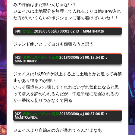
みの評価はまだ早いんじゃない？
ジェイスは土地配分を無理して入れるよりは他のPW入れ
た方がいいくらいのポジションに落ち着けばいいね！！
[40]
ななし
2018/03/06(火) 00:01:02 ID：M0MTk4Mzk
ジャンド使いとして自分も頑張ろうと思う
[41]
名無しのイゼット団員
2018/03/06(火) 00:18:54 ID：
M4NDU0Nzk
ジェイスは1枚50チケ以上する上に土地とかと違って再禁
止があり得るのが怖い
いっそ環境をぶっ壊してくれればいずれ禁止になると思
って購入を諦められるんだが、中途半端に活躍されるの
が一番踏ん切りつかなくて困る
[42]
名無しのイゼット団員
2018/03/06(火) 00:37:06 ID：
MxMTQwNDc
ジェイスより血編みの方が暴れてるんだよなあ