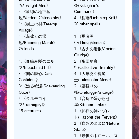
み/Twilight Mire》
令/Kolaghan’s
4:《新緑の地下墓
Command》
地/Verdant Catacombs》
4:《稲妻/Lightning Bolt》
1:《樹上の村/Treetop
20 other spells
Village》
1:《花盛りの湿
1:《思考囲
地/Blooming Marsh》
い/Thoughtseize》
25 lands
1:《古えの遺恨/Ancient
Grudge》
4:《血編み髪のエル
2:《集団的蛮
フ/Bloodbraid Elf》
行/Collective Brutality》
4:《闇の腹心/Dark
4:《大爆発の魔道
Confidant》
士/Fulminator Mage》
3:《漁る軟泥/Scavenging
2:《墓掘りの
Ooze》
檻/Grafdigger’s Cage》
4:《タルモゴイ
1:《台所の嫌がらせ
フ/Tarmogoyf》
屋/Kitchen Finks》
15 creatures
1:《熱烈の神ハゾレ
ト/Hazoret the Fervent》
1:《自然のままに/Natural
State》
1:《最後のトロール、ス