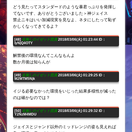
どう見たってスタンダードのような暴君っぷりを発揮し
てないです、ありがとうございました＞神ジェイス
禁止ニキはいい加減現実を見なよ、ネタにしたって恥ず
かしくなってきてるよ？
[48]
名無しのイゼット団員
2018/03/06(火) 01:23:44 ID：
IyNjQ4OTY
解禁後の環境なんてこんなもんよ
数か月後は知らんが
[49]
名無しのイゼット団員
2018/03/06(火) 01:29:25 ID：
M2MTM5Njk
イジる必要なかった環境をいじった結果多様性が減った
のは確かなのでは？
[50]
名無しのイゼット団員
2018/03/06(火) 01:29:32 ID：
Y2NzM4MDU
ジェイスとジャンド以外のミッドレンジの姿も見えれば