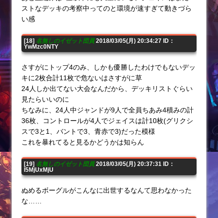
ストなデッキの考察中ってのと環境が速すぎて動きづら
い感
[18]
名無しのイゼット団員
2018/03/05(月) 20:34:27 ID：
YwMzc0NTY
さすがにトップ4のみ、しかも優勝したわけでもないデッ
キに2枚合計11枚で危ないはさすがに草
24人しか出てない大会なんだから、デッキリストぐらい
見たらいいのに
ちなみに、24人中ジャンドが9人で全員ちあみ4積みの計
36枚、コントロールが4人でジェイスは計10枚(グリクシ
スで3と1、バントで3、青赤で3)だった模様
これを暴れてると見るかどうかは知らん
[19]
名無しのイゼット団員
2018/03/05(月) 20:37:31 ID：
I5MjUxMjU
ぬめるボーグルがこんなに出世するなんて思わなかった
な……