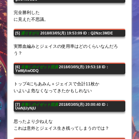
完全勝利した
に見えた不思議。
[5]
通りすがり
2018/03/05(月) 19:53:09 ID：Q2Nzc3MDE
実際血編みとジェイスの使用率はどのくらいなんだろ
う？
[6]
名無しのイゼット団員
2018/03/05(月) 19:53:18 ID：
YwMjAwODQ
トップ4にちあみん＋ジェイスで合計11枚か
いよいよ危なくなってきたかもしれない
[7]
名無しのイゼット団員
2018/03/05(月) 20:00:40 ID：
UwNjUyNjU
思ったより少ねえな
これは意外とジェイス生き残ってしまうのでは？