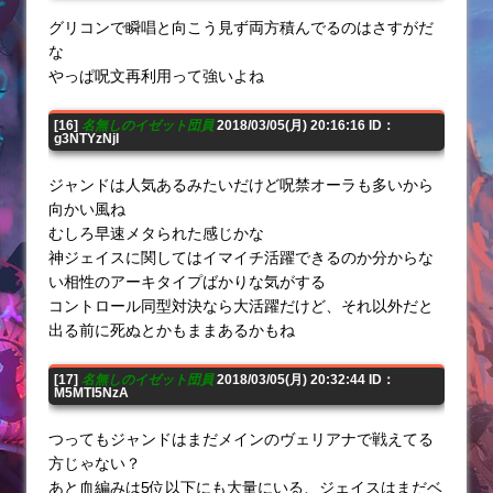
グリコンで瞬唱と向こう見ず両方積んでるのはさすがだ
な
やっぱ呪文再利用って強いよね
[16]
名無しのイゼット団員
2018/03/05(月) 20:16:16 ID：
g3NTYzNjI
ジャンドは人気あるみたいだけど呪禁オーラも多いから
向かい風ね
むしろ早速メタられた感じかな
神ジェイスに関してはイマイチ活躍できるのか分からな
い相性のアーキタイプばかりな気がする
コントロール同型対決なら大活躍だけど、それ以外だと
出る前に死ぬとかもままあるかもね
[17]
名無しのイゼット団員
2018/03/05(月) 20:32:44 ID：
M5MTI5NzA
つってもジャンドはまだメインのヴェリアナで戦えてる
方じゃない？
あと血編みは5位以下にも大量にいる、ジェイスはまだベ