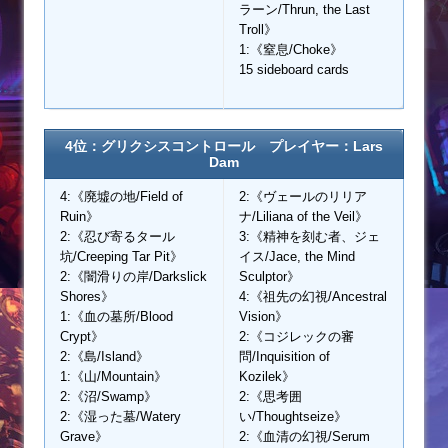
ラーン/Thrun, the Last
Troll》
1:《窒息/Choke》
15 sideboard cards
4位：グリクシスコントロール プレイヤー：Lars
Dam
4:《廃墟の地/Field of
2:《ヴェールのリリア
Ruin》
ナ/Liliana of the Veil》
2:《忍び寄るタール
3:《精神を刻む者、ジェ
坑/Creeping Tar Pit》
イス/Jace, the Mind
2:《闇滑りの岸/Darkslick
Sculptor》
Shores》
4:《祖先の幻視/Ancestral
1:《血の墓所/Blood
Vision》
Crypt》
2:《コジレックの審
2:《島/Island》
問/Inquisition of
1:《山/Mountain》
Kozilek》
2:《沼/Swamp》
2:《思考囲
2:《湿った墓/Watery
い/Thoughtseize》
Grave》
2:《血清の幻視/Serum