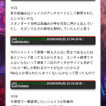
※21
多分血編みはジェイスのアンチカードとして解禁された
んじゃないかな
スタンダード当時は血編みが神を完全に押さえ込んでい
たし、モダンでもその再現を期待していたんだと思う
[24]
名無しのイゼット団員
2018/03/05(月) 21:56:20 ID：
kwMDMzNDc
今のジャンドって衰微一枚も入らない型まであるんだね
あとジャンド使ってる人からすると、エンチャ破壊てそ
んないらないって感覚？二位のデッキがサイドも含めて
パルス一枚しか割れるカードがなかったからさ
Ripなんか張られたらきつくないんかなって思ったもので
[25]
名無しのイゼット団員
2018/03/05(月) 22:10:28 ID：
EwOTk5MDk
※24
今環境で一番破壊したいジェイスが対象外