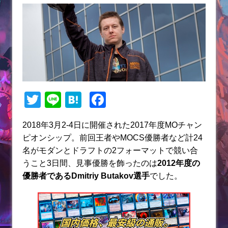
T
Li
H
F
w
n
at
a
2018年3月2-4日に開催された2017年度MOチャン
itt
e
e
c
ピオンシップ。前回王者やMOCS優勝者など計24
er
n
e
名がモダンとドラフトの2フォーマットで競い合
a
b
うこと3日間、見事優勝を飾ったのは
2012年度の
優勝者である
Dmitriy Butakov
選手
でした。
o
o
k