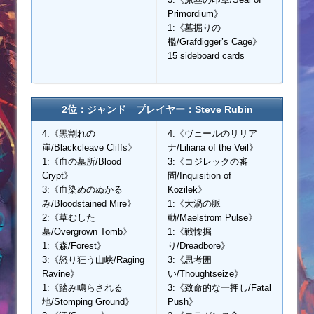
Primordium》
1:《墓掘りの
檻/Grafdigger’s Cage》
15 sideboard cards
2位：ジャンド プレイヤー：Steve Rubin
4:《黒割れの
4:《ヴェールのリリア
崖/Blackcleave Cliffs》
ナ/Liliana of the Veil》
1:《血の墓所/Blood
3:《コジレックの審
Crypt》
問/Inquisition of
3:《血染めのぬかる
Kozilek》
み/Bloodstained Mire》
1:《大渦の脈
2:《草むした
動/Maelstrom Pulse》
墓/Overgrown Tomb》
1:《戦慄掘
1:《森/Forest》
り/Dreadbore》
3:《怒り狂う山峡/Raging
3:《思考囲
Ravine》
い/Thoughtseize》
1:《踏み鳴らされる
3:《致命的な一押し/Fatal
地/Stomping Ground》
Push》