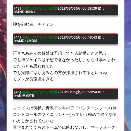
[43]
名無しのイゼット団員
2018/03/06(火) 00:38:39 ID：
M4NDU0Nzk
神を刻む者、チアミン
[44]
名無しのイゼット団員
2018/03/06(火) 00:48:43 ID：
kwMDk4MDM
正直ちあみんの解禁は予想してた人結構いたと思う
でも神ジェイスは予想できなかったし、かなり暴れまわ
るだろとも思われてた
でも実際にはちあみんの方が採用されてるというね
モダンが良環境すぎる
[45]
名無しのイゼット団員
2018/03/06(火) 00:58:54 ID：
kwNjMzOTE
ジェイスは現状、青系デッキのアドバンテージソース(兼
コントロールのフィニッシャー)っていう極めて健全な使
い方しかされてないな
青含まれててもストームでは使わないし、マーフォーク