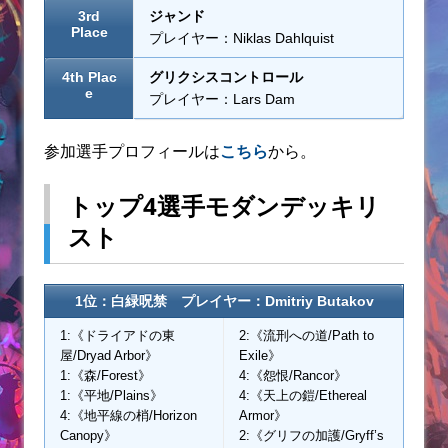
3rd
ジャンド
Place
プレイヤー：Niklas Dahlquist
4th Plac
グリクシスコントロール
e
プレイヤー：Lars Dam
参加選手プロフィールは
こちら
から。
トップ4選手モダンデッキリ
スト
1位：白緑呪禁 プレイヤー：Dmitriy Butakov
1:《ドライアドの東
2:《流刑への道/Path to
屋/Dryad Arbor》
Exile》
1:《森/Forest》
4:《怨恨/Rancor》
1:《平地/Plains》
4:《天上の鎧/Ethereal
4:《地平線の梢/Horizon
Armor》
Canopy》
2:《グリフの加護/Gryff’s