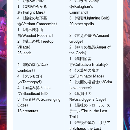
2:《沼/Swamp》
2:《コラガンの命
1:《黄昏のぬかる
令/Kolaghan’s
み/Twilight Mire》
Command》
4:《新緑の地下墓
3:《稲妻/Lightning Bolt》
地/Verdant Catacombs》
20 other spells
1:《樹木茂る山
麓/Wooded Foothills》
2:《古えの遺恨/Ancient
2:《樹上の村/Treetop
Grudge》
Village》
2:《神々の憤怒/Anger of
25 lands
the Gods》
1:《集団的蛮
4:《闇の腹心/Dark
行/Collective Brutality》
Confidant》
4:《大爆発の魔道
4:《タルモゴイ
士/Fulminator Mage》
フ/Tarmogoyf》
2:《渋面の溶岩使い/Grim
4:《血編み髪のエル
Lavamancer》
フ/Bloodbraid Elf》
2:《墓掘りの
3:《漁る軟泥/Scavenging
檻/Grafdigger’s Cage》
Ooze》
1:《最後のトロール、ス
15 creatures
ラーン/Thrun, the Last
Troll》
1:《最後の望み、リリア
ナ/Liliana, the Last