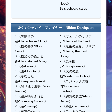
Hope》
15 sideboard cards
3位：ジャンド プレイヤー：Niklas Dahlquist
4:《黒割れの
4:《ヴェールのリリア
崖/Blackcleave Cliffs》
ナ/Liliana of the Veil》
1:《血の墓所/Blood
1:《最後の望み、リリア
Crypt》
ナ/Liliana, the Last
3:《血染めのぬかる
Hope》
み/Bloodstained Mire》
2:《思考囲
1:《森/Forest》
い/Thoughtseize》
1:《山/Mountain》
1:《大渦の脈
2:《草むした
動/Maelstrom Pulse》
墓/Overgrown Tomb》
3:《コジレックの審
3:《怒り狂う山峡/Raging
問/Inquisition of
Ravine》
Kozilek》
1:《踏み鳴らされる
1:《突然の衰微/Abrupt
地/Stomping Ground》
Decay》
2:《沼/Swamp》
2:《終止/Terminate》
1:《黄昏のぬかる
2:《コラガンの命