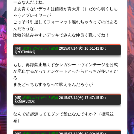
ームなんだよね。
まあ青くないデッキは値段が青天井（）だから弱くしち
ゃうとプレイヤーが
ごっそり引退してフォーマット廃れちゃうってのはある
んだろうな。
比較的組みやすいデッキでみんな仲良く戦ってね！
[44]
名無しのイゼット団員
2015/07/14(火) 16:51:41 ID：
QzOTkxNzQ
もし、再録禁止無くすかレガシー・ヴィンテージを公式
が廃止するかってアンケートとったらどっちが多いんだ
ろ
まあどっちもするなって吠えるんだろうが
[45]
名無しのイゼット団員
2015/07/14(火) 17:47:15 ID：
kxMjAyODc
なんで超起源ってモダンで禁止なんですか？（復帰並
感）
[46]
名無しのイゼット団員
2015/07/14(火) 18:02:16 ID：