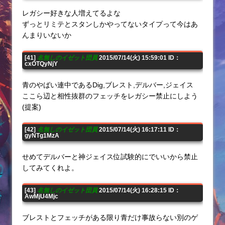
レガシー好きな人増えてるよな
ずっとリミテとスタンしかやってないタイプって今はあ
んまりいないか
[41]
名無しのイゼット団員
2015/07/14(火) 15:59:01 ID：
cxOTQyNjY
青のやばい連中であるDig,ブレスト,デルバー,ジェイス
ここら辺と相性抜群のフェッチをレガシー禁止にしよう
(提案)
[42]
名無しのイゼット団員
2015/07/14(火) 16:17:11 ID：
gyNTg1MzA
せめてデルバーと神ジェイス位試験的にでいいから禁止
してみてくれよ。
[43]
名無しのイゼット団員
2015/07/14(火) 16:28:15 ID：
AwMjU4Mjc
ブレストとフェッチがある限り青だけ事故らない別のゲ