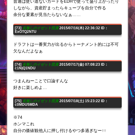
普通は使い道ないカードをEDHで使って盛り上がったり
しながら、資産貯まったらキューブを自分で作る
余分な要素が見当たらないなぁ……
[73]
名無しのイゼット団員
2015/07/16(木) 22:36:32 ID：
ExOTQ2NTU
ドラフトは一番実力が出るからトーナメント的には不可
欠なんだよなぁ
[74]
名無しのイゼット団員
2015/07/17(金) 07:08:23 ID：
c1NjQ1NDU
つまんねーことで口論すんな
好きに楽しめよ…
[75]
名無しのイゼット団員
2015/07/18(土) 15:23:22 ID：
c0MDU5MDA
※74
ホンマこれ
自分の価値観他人に押し付けるやつ多過ぎなー↑↑