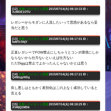
[12]
名無しのイゼット団員
2015/07/14(火) 08:10:33 ID：
AzMDE1OTU
レガシーからモダンに人流したいって思惑があるなら妥
当だと思う
[13]
名無しのイゼット団員
2015/07/14(火) 08:17:01 ID：
IwMTc5NjY
正直レガシーでFOW禁止にしちゃうとコンボ環境にしか
ならないから仕方ないといえば仕方ない
ただDiggは禁止でよかったんじゃないかとは思う
[14]
名無しのイゼット団員
2015/07/14(火) 08:17:21 ID：
Q4MzgyNDg
良し悪しはともかく差別化はこの上なく成功していると
言える
[15]
名無しのイゼット団員
2015/07/14(火) 08:18:25 ID：
A5MjQ1MDk