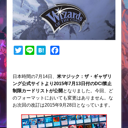
T
Li
H
F
w
n
at
a
itt
e
e
c
er
n
e
日本時間の7月14日、
米マジック：ザ・ギャザリ
ング公式サイトより2015年7月13日付のDCI禁止
a
b
制限カードリストが公開
となりました。今回、ど
o
のフォーマットにおいても変更はありません。な
o
お次回の改訂は2015年9月28日となっています。
k