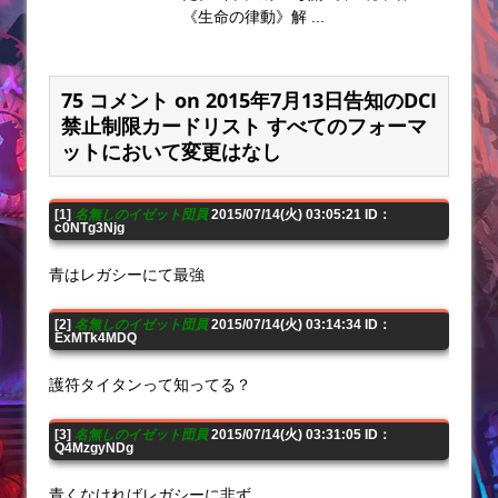
《生命の律動》解 ...
75 コメント on 2015年7月13日告知のDCI
禁止制限カードリスト すべてのフォーマ
ットにおいて変更はなし
[1]
名無しのイゼット団員
2015/07/14(火) 03:05:21 ID：
c0NTg3Njg
青はレガシーにて最強
[2]
名無しのイゼット団員
2015/07/14(火) 03:14:34 ID：
ExMTk4MDQ
護符タイタンって知ってる？
[3]
名無しのイゼット団員
2015/07/14(火) 03:31:05 ID：
Q4MzgyNDg
青くなければレガシーに非ず