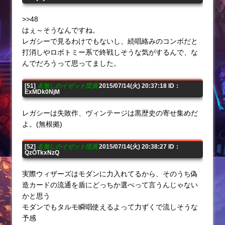
>>48
はぇ～そうなんですね。
レガシーで見るわけでもないし、続唱絡みのコンボだと
打消しやロボトミー系で終戦しそうな気がするんで、な
んでだろうって思ってました。
[51]
名無しのイゼット団員
2015/07/14(火) 20:37:18 ID：
ExMDk0NjM
レガシーは失敗作、ヴィンテージは黒歴史の寄せ集めだ
よ。(無根拠)
[52]
名無しのイゼット団員
2015/07/14(火) 20:38:27 ID：
QzOTkxNzQ
実際ウィザーズはモダンに力入れてるから、そのうち偽
造カードの流通を盾にどっちか選べって言うんじゃない
かと思う
モダンでもタルモ瞬唱使えるよって力ずくで流しそうな
予感