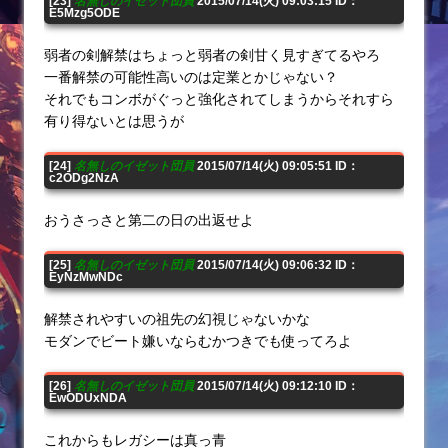
[23]
名無しのイゼット団員
2015/07/14(火) 09:03:15 ID：
E5Mzg5ODE
弱者の剣解禁はちょっと弱者の剣甘く見すぎてるやろ
一番解禁の可能性高いのは定業とかじゃない？
それでもコンボがぐっと強化されてしまうからそれすら
有り得ないとは思うが
[24]
名無しのイゼット団員
2015/07/14(火) 09:05:51 ID：
c2ODg2NzA
おうさっさと第二の日の出返せよ
[25]
名無しのイゼット団員
2015/07/14(火) 09:06:32 ID：
EyNzMwNDc
解禁されやすいの祖先の幻視じゃないかな
モダンでビート嫌いならむかつきでも使ってろよ
[26]
名無しのイゼット団員
2015/07/14(火) 09:12:10 ID：
EwODUxNDA
これからもレガシーは真っ青