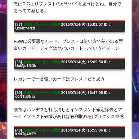
俺はDIGよりブレストのがヤバイと思うけどね。自分で
使ってて感じる。
[37]
名無しのイゼット団員
2015/07/14(火) 15:01:07 ID：
QxNzY4NzI
FoWは必要悪なカード、ブレストは使い方で差が出る面
白いカード、ディグはヤバいカード っていうイメージ
[38]
名無しのイゼット団員
2015/07/14(火) 15:09:50 ID：
UxMjc1NDk
レガシーで一番強いカードはブレストだと思う
[39]
名無しのイゼット団員
2015/07/14(火) 15:47:05 ID：
c0NTg3Njg
護符はハンデスと打ち消しとインスタント確定除去とア
ーティファクト破壊があれば有利取れる(グリクシス並感
[40]
名無しのイゼット団員
2015/07/14(火) 15:55:06 ID：
kzNTg4MTY