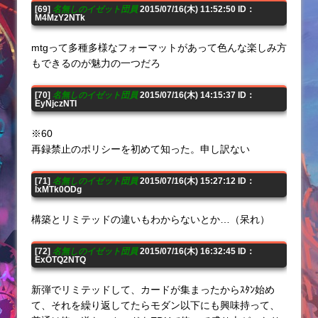
[69]
名無しのイゼット団員
2015/07/16(木) 11:52:50 ID：
M4MzY2NTk
mtgって多種多様なフォーマットがあって色んな楽しみ方
もできるのが魅力の一つだろ
[70]
名無しのイゼット団員
2015/07/16(木) 14:15:37 ID：
EyNjczNTI
※60
再録禁止のポリシーを初めて知った。申し訳ない
[71]
名無しのイゼット団員
2015/07/16(木) 15:27:12 ID：
IxMTk0ODg
構築とリミテッドの違いもわからないとか…（呆れ）
[72]
名無しのイゼット団員
2015/07/16(木) 16:32:45 ID：
ExOTQ2NTQ
新弾でリミテッドして、カードが集まったからｽﾀﾝ始め
て、それを繰り返してたらモダン以下にも興味持って、