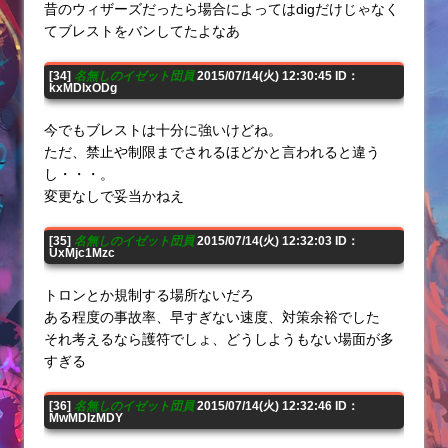
昔のウィザーズだったら場合によってはdigだけじゃなく
てブレストをバンしてたよなあ
[34]
名無しのイゼット団員
2015/07/14(火) 12:30:45 ID：
kxMDIxODg
今でもブレストは十分に強いけどね。
ただ、禁止や制限までされるほどかと言われると違う
し・・・。
変更なしで妥当かねえ
[35]
名無しのイゼット団員
2015/07/14(火) 12:32:03 ID：
UxMjc1Mzc
トロンとか規制する場所ないだろ
ある程度の事故率、早すぎない速度、対策余裕でした
それ考えるなら護符でしょ、どうしようもない場面が多
すぎる
[36]
名無しのイゼット団員
2015/07/14(火) 12:32:46 ID：
MwMDIzMDY