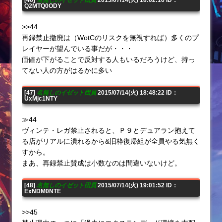
Q2MTQ0ODY
>>44
再録禁止撤廃は（WotCのリスクを無視すれば）多くのプ
レイヤーが望んでいる事だが・・・
価値が下がることで反対する人もいるだろうけど、持っ
てない人の方がはるかに多い
[47]
名無しのイゼット団員
2015/07/14(火) 18:48:22 ID：
UxMjc1NTY
≫44
ヴィンテ・レガ禁止されると、Ｐ９とデュアラン抱えて
る店がリアルに潰れるから&旧枠復帰組が全員やる気無く
すから。
まあ、再録禁止賛成は小数なのは間違いないけど。
[48]
名無しのイゼット団員
2015/07/14(火) 19:01:52 ID：
ExNDM0NTE
>>45