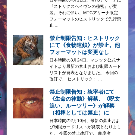
『ストリクスヘイヴンの秘密』が実
装。それに伴い、MTGアリーナ限定
フォーマットのヒストリックで先行禁
止 ...
禁止制限告知：ヒストリック
にて《食物連鎖》が禁止。他
フォーマットは変更なし
日本時間の3月24日、マジック公式サ
イトより最新の禁止および制限カード
リストが発表となりました。 今回の
改訂で、 ヒストリック： ...
禁止制限告知：統率者にて
《生命の律動》解禁、《呪文
追い、ルーツリー》が解禁
（相棒としては禁止）に
日本時間の2月10日、最新の禁止およ
び制限カードリストが発表となりまし
た。 今回の禁止改訂で、 統率者：