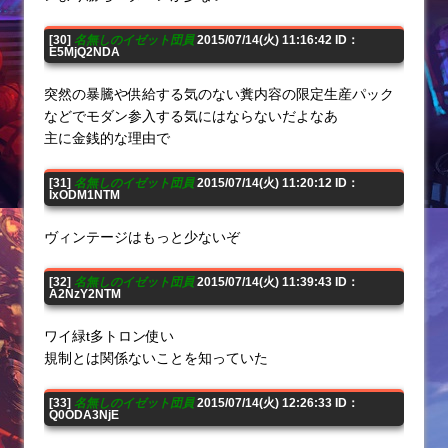
[30]
名無しのイゼット団員
2015/07/14(火) 11:16:42 ID：
E5MjQ2NDA
突然の暴騰や供給する気のない糞内容の限定生産パック
などでモダン参入する気にはならないだよなあ
主に金銭的な理由で
[31]
名無しのイゼット団員
2015/07/14(火) 11:20:12 ID：
IxODM1NTM
ヴィンテージはもっと少ないぞ
[32]
名無しのイゼット団員
2015/07/14(火) 11:39:43 ID：
A2NzY2NTM
ワイ緑t多トロン使い
規制とは関係ないことを知っていた
[33]
名無しのイゼット団員
2015/07/14(火) 12:26:33 ID：
Q0ODA3NjE