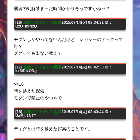
弱者の剣解禁ま～だ時間かかりそうですかね～？
[16]
名無しのイゼット団員
2015/07/14(火) 08:34:31 ID：
QzOTkxNzQ
モダンしかやってないんだけど、レガシーのディグって
何？
ググっても出ない教えて
[17]
名無しのイゼット団員
2015/07/14(火) 08:42:33 ID：
kxMDIxODg
>>16
時を越えた探索
モダンで禁止のやつやで
[18]
名無しのイゼット団員
2015/07/14(火) 08:43:44 ID：
UxMjc1NTY
ディグとは時を越えた探索のことです。