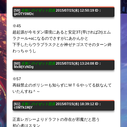
[59]
名無しのイゼット団員
2015/07/15(水) 12:50:19 ID：
gxOTY0MDc
※45
超起源が今モダン環境にあると安定3T(早ければ2t)エム
ラクール+αになるのでさすがにあかんかと
下手したらウラブラスクとか神ゼナゴスでそのターン終
わっちゃうし
[60]
名無しのイゼット団員
2015/07/15(水) 13:24:08 ID：
MxMjYzNDg
※57
再録禁止のポリシーも知らずにＭＴＧやってる奴なんて
いたんすね＾～
[61]
名無しのイゼット団員
2015/07/15(水) 18:39:12 ID：
c0MTk1MjY
正直レガシーよりドラフトの存在が邪魔だと思う
初心者はスタン