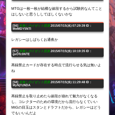
MTGは一枚一枚が結構な値段するから試験的なんてこと
はしないと思うししてほしくないかな
[56]
名無しのイゼット団員
2015/07/15(水) 07:29:39 ID：
MwMDY5NTI
レガシーはしばらくお通夜か
[57]
名無しのイゼット団員
2015/07/15(水) 10:19:35 ID：
gxOTc0NTE
再録禁止カードが存在する時点で流行らせる気は無いよ
ね
[58]
名無しのイゼット団員
2015/07/15(水) 11:29:48 ID：
MyNjYzNDA
再録禁止を取り止めたら値段が崩れて魅力がなくなる
し、コレクターのための環境だから流行らなくていい
MtGの目玉はスタンとドラフトだから、レガシーはどう
でもいいんだよ