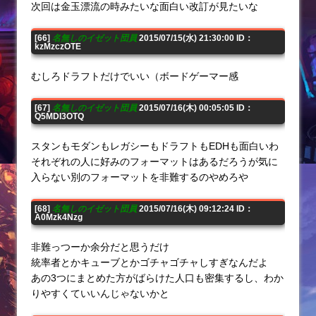
次回は金玉漂流の時みたいな面白い改訂が見たいな
[66]
名無しのイゼット団員
2015/07/15(水) 21:30:00 ID：
kzMzczOTE
むしろドラフトだけでいい（ボードゲーマー感
[67]
名無しのイゼット団員
2015/07/16(木) 00:05:05 ID：
Q5MDI3OTQ
スタンもモダンもレガシーもドラフトもEDHも面白いわ
それぞれの人に好みのフォーマットはあるだろうが気に
入らない別のフォーマットを非難するのやめろや
[68]
名無しのイゼット団員
2015/07/16(木) 09:12:24 ID：
A0Mzk4Nzg
非難っつーか余分だと思うだけ
統率者とかキューブとかゴチャゴチャしすぎなんだよ
あの3つにまとめた方がばらけた人口も密集するし、わか
りやすくていいんじゃないかと