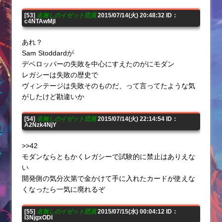
[53]
名無しのイゼット団員
2015/07/14(火) 20:48:32 ID：
c4NTAwMjI
あれ？
Sam Stoddardが
デベロッパーの失敗を中心にすえたのがにモダン
レガシーは失敗の歴史で
ヴィンテージは失敗そのものだ、って言ってたような気
がしたけど勘違いか
[54]
名無しのイゼット団員
2015/07/14(火) 22:14:54 ID：
A2Nzk4NjY
>>42
モダンならともかくレガシーで試験的に禁止はありえな
い
開発側の気分次第で金かけて手に入れたカードが使えな
くなったら一気に廃れるぞ
[55]
名無しのイゼット団員
2015/07/15(水) 00:04:12 ID：
I3NjgxODI