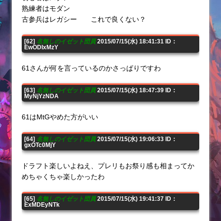
熟練者はモダン
古参兵はレガシー これで良くない？
[62]
名無しのイゼット団員
2015/07/15(水) 18:41:31 ID：
EwODIxMzY
61さんが何を言っているのかさっぱりですわ
[63]
名無しのイゼット団員
2015/07/15(水) 18:47:39 ID：
MyNjYzNDA
61はMtGやめた方がいい
[64]
名無しのイゼット団員
2015/07/15(水) 19:06:33 ID：
gxOTc0MjY
ドラフト楽しいよねえ、プレリもお祭り感も相まってか
めちゃくちゃ楽しかったわ
[65]
名無しのイゼット団員
2015/07/15(水) 19:41:37 ID：
ExMDEyNTk