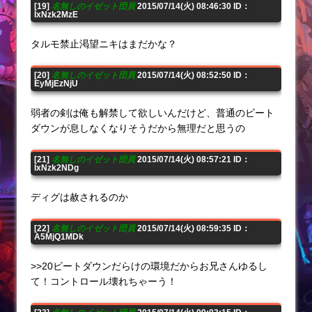
[19]
名無しのイゼット団員
2015/07/14(火) 08:46:30 ID：
IxNzk2MzE
タルモ禁止渇望ニキはまだかな？
[20]
名無しのイゼット団員
2015/07/14(火) 08:52:50 ID：
EyMjEzNjU
弱者の剣は俺も解禁して欲しいんだけど、普通のビート
ダウンが息しなくなりそうだから無理だと思うの
[21]
名無しのイゼット団員
2015/07/14(火) 08:57:21 ID：
IxNzk2NDg
ディグは赦されるのか
[22]
名無しのイゼット団員
2015/07/14(火) 08:59:35 ID：
A5MjQ1MDk
>>20ビートダウンだらけの環境だからお兄さんゆるし
て！コントロール壊れちゃーう！