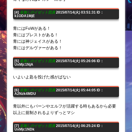
[4]
名無しのイゼット団員
2015/07/14(火) 03:51:31 ID：
k1ODA1MjE
青にはFoWがある！
青にはブレストがある！
青には神ジェイスがある！
青にはデルヴァーがある！
[5]
名無しのイゼット団員
2015/07/14(火) 05:26:06 ID：
UxMjc1NjA
いよいよ匙を投げた感がぱない
[6]
名無しのイゼット団員
2015/07/14(火) 05:44:05 ID：
A2Nzk4MDU
青以外にもバーンやエルフが活躍する時もあるから必要
以上に規制されるよりずっとマシ
[7]
名無しのイゼット団員
2015/07/14(火) 06:25:24 ID：
UxMjc1NDk