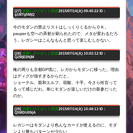
[27]
名無しのイゼット団員
2015/07/14(火) 09:40:22 ID：
g1MTg5MjQ
今のモダンの禁止リストはしっくりくるからＯＫ。
pauperも空への斉射が刷られたので、メタが変わるだろ
う。レガシーはこんなもんと思って楽しむしかない。
[28]
名無しのイゼット団員
2015/07/14(火) 10:02:12 ID：
Q2MjE0NjM
俺の周りも京都GP境に、レガからモダンに移った。理由
はディグが強すぎるからだと。
ショーテル、親和エルフ、宿敵、十手。今さら何言って
るって感じだわ。単にモダンが楽しいだけの新参だった
のか。
[29]
名無しのイゼット団員
2015/07/14(火) 10:48:13 ID：
Q5MDU0NjA
レガシーはモダンより色んなカードが使えるのに、モダ
ンより勝ちパターンが少ない