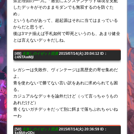
禁止理由の一つに「過去にエクステンデッド環境を支配
したデッキがそのままモダンでも無双するのを防ぐた
め」
というものがあって、超起源はそれに当てはまっている
からだと思うぞ。
後は3マナ揃えば手札如何で即死というのも、あまり健全
とは言えないデッキだしね。
[49]
名無しのイゼット団員
2015/07/14(火) 20:04:12 ID：
c4NTAwMjI
レガシーは失敗作、ヴィンテージは黒歴史の寄せ集めだ
よ。
青を使わないで勝てない言い訳をあれに求められても困
る。
カジュアルなデッキを論外だけど（って言っちゃうもの
あれだけど）
青くないガチデッキだって別に餌まで落ちぶれちゃいね
ーわ
[50]
名無しのイゼット団員
2015/07/14(火) 20:36:59 ID：
kxMjAyODc