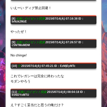
いえーい ディグ禁止回避！
[8]
名無しのイゼット団員
2015/07/14(火) 07:16:38 ID：
IxNzk2MzE
やったぜ！
[9]
名無しのイゼット団員
2015/07/14(火) 07:26:57 ID：
c5NTMxMDM
No chinge!
[10]
や
2015/07/14(火) 07:45:21 ID：EzMjEyMTc
これでレガシーは完全に終わったな
モダンやろう
[11]
名無しのイゼット団員
2015/07/14(火) 08:04:18 ID：
k5NDYxMTU
え？すごく妥当だと思うの俺だけ？