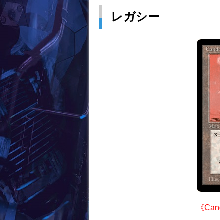
レガシー
《Cand