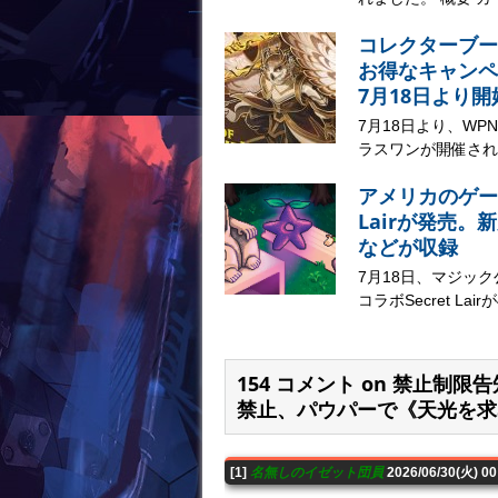
コレクターブー
お得なキャンペ
7月18日より開
7月18日より、W
ラスワンが開催されま
アメリカのゲー
Lairが発売
などが収録
7月18日、マジック公
コラボSecret Lai
154 コメント on 禁止制限告知
禁止、パウパーで《天光を求
[1]
名無しのイゼット団員
2026/06/30(火) 0