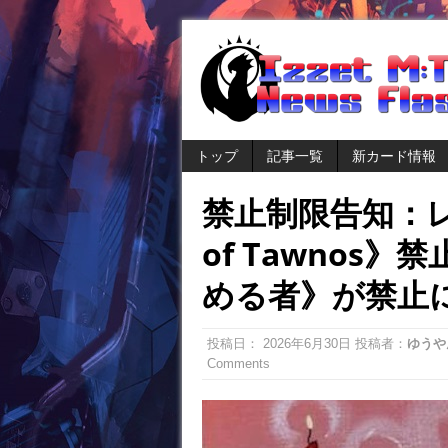
トップ
記事一覧
新カード情報
禁止制限告知：レガ
of Tawnos
める者》が禁止
投稿日：
2026年6月30日
投稿者：
ゆうや
Comments