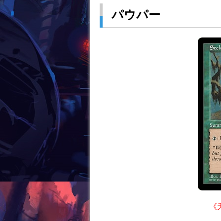
パウパー
《