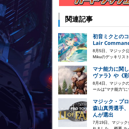
関連記事
初音ミクとのコラボ
Lair Comma
8月5日、マジック公式サイ
Mikuのデッキリスト
マナ能力に関し
ヴァラ》や《彩
8月4日、マジック
ールは"マナ能力"に
マジック・プロ
森山真秀選手、
んが選出
7月19日、マジッ
れました。 概要 カ