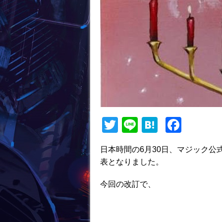
T
Li
H
F
w
n
at
a
日本時間の6月30日、マジック公
itt
e
e
c
表となりました。
er
n
e
a
b
今回の改訂で、
o
o