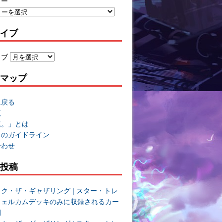
リー
イブ
イブ
マップ
に戻る
覧
速。」とは
トのガイドライン
合わせ
投稿
ク・ザ・ギャザリング | スター・トレ
ウェルカムデッキのみに収録されるカー
開