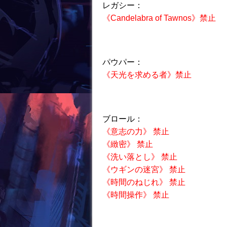
レガシー：
k
《Candelabra of Tawnos》禁止
パウパー：
《天光を求める者》禁止
ブロール：
《意志の力》 禁止
《緻密》 禁止
《洗い落とし》 禁止
《ウギンの迷宮》 禁止
《時間のねじれ》 禁止
《時間操作》 禁止