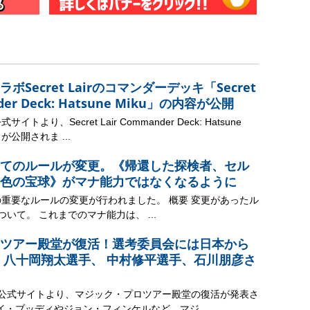
Secret Lairのコマンダーデッキ「Secret
nder Deck: Hatsune Miku」の内容が公開
トより、Secret Lair Commander Deck: Hatsune
が公開されま ...
てのルールが変更。《帰還した探検者、セル
色の宝球》がマナ能力ではなくなるように
の重要なルールの変更が行われました。 概要 変更があったル
ついて。 これまでのマナ能力は、 ...
ツアー殿堂が復活！選考委員会には日本から
 八十岡翔太選手、 中村修平選手、石川朋彦さ
ク公式サイトより、マジック・プロツアー殿堂の復活が発表さ
イ・ブッディやジョン・フィンケルなど、マジ ...