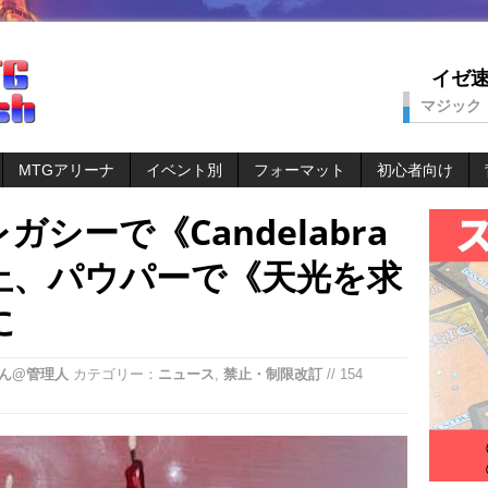
イゼ速。
マジック
MTGアリーナ
イベント別
フォーマット
初心者向け
シーで《Candelabra
》禁止、パウパーで《天光を求
に
ん@管理人
カテゴリー：
ニュース
,
禁止・制限改訂
// 154