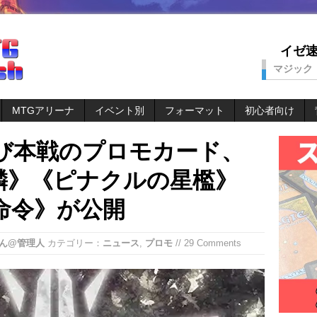
イゼ速。
マジック
MTGアリーナ
イベント別
フォーマット
初心者向け
よび本戦のプロモカード、
麟》《ピナクルの星檻》
命令》が公開
ん@管理人
カテゴリー：
ニュース
,
プロモ
// 29 Comments