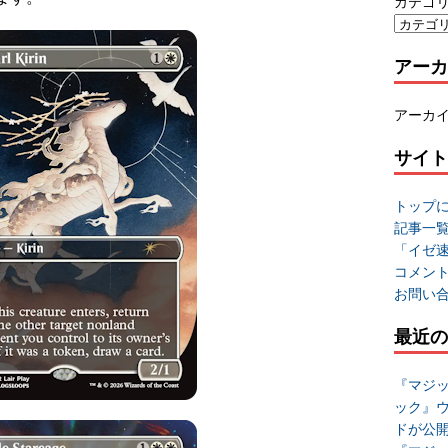
カテゴ
アーカ
アーカ
サイト
トップ
記事一
「イゼ
コメン
お問い
最近の
『マジッ
ック』
ドが公