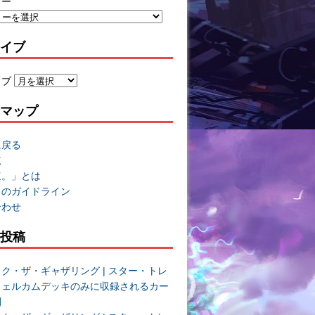
リー
イブ
イブ
マップ
に戻る
覧
速。」とは
トのガイドライン
合わせ
投稿
ク・ザ・ギャザリング | スター・トレ
ウェルカムデッキのみに収録されるカー
開