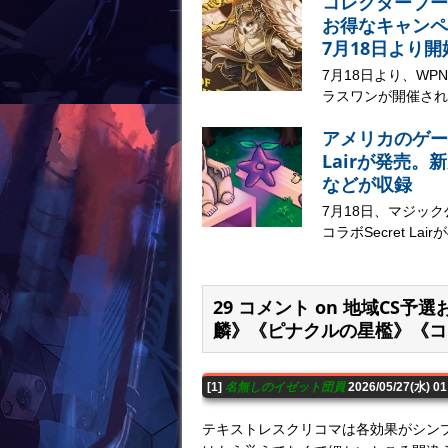
コレクターブー
お得なキャンペ
7月18日より開
7月18日より、W
ラスワンが開催されま
アメリカのゲー
Lairが発売
などが収録
7月18日、マジック公
コラボSecret Lai
29 コメント on 地域C
麟》《ピナクルの星檻》《コ
[1]
名無しのイゼット団員
2026/05/27(水) 0
テキストレスクリコマは各効果がシン