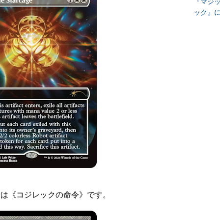
『マジッ
ック』
ドは《コジレックの命令》です。