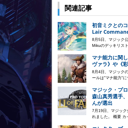
関連記事
初音ミクとのコラボ
Lair Comma
8月5日、マジック公式サイ
Mikuのデッキリスト
マナ能力に関し
ヴァラ》や《彩
8月4日、マジック
ールは"マナ能力"に
マジック・プロ
森山真秀選手、
んが選出
7月19日、マジッ
れました。 概要 カ