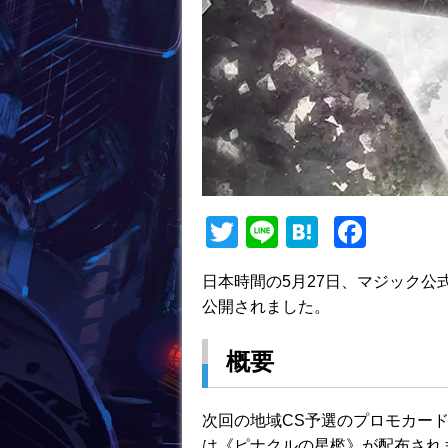
T
Li
H
F
w
n
at
a
日本時間の5月27日、マジック公
itt
e
e
c
公開されました。
er
n
e
a
b
概要
o
o
次回の地域CS予選のプロモカー
は《ピナクルの星檻》が配布され