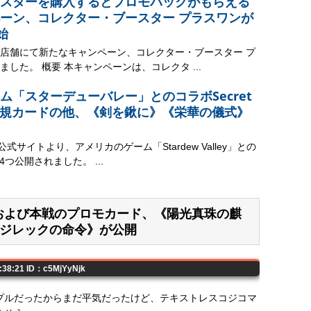
スターを購入するとプロモパックがもらえる
ーン、コレクター・ブースター プラスワンが
始
PN店舗にて新たなキャンペーン、コレクター・ブースター プ
した。 概要 本キャンペーンは、コレクタ ...
ム「スターデューバレー」とのコラボSecret
。新規カードの他、《剣を鍬に》《栄華の儀式》
式サイトより、アメリカのゲーム「Stardew Valley」との
rが4つ公開されました。 ...
S予選および本戦のプロモカード、《陽光真珠の麒
ジレックの命令》が公開
1:38:21 ID：c5MjYyNjk
プルだったからまだ平気だったけど、テキストレスコジコマ