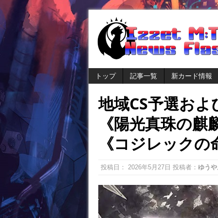
トップ
記事一覧
新カード情報
地域CS予選お
《陽光真珠の麒
《コジレックの
投稿日：
2026年5月27日
投稿者：
ゆうや