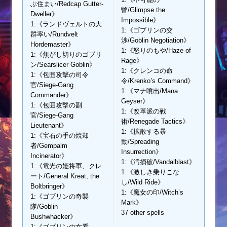
ぶ住まい/Redcap Gutter-
瞥/Glimpse the
Dweller》
Impossible》
1:《ランドヴェルトの大
1:《ゴブリンの交
群率い/Rundvelt
渉/Goblin Negotiation》
Hordemaster》
1:《怒りのもや/Haze of
1:《焦がし切りのゴブリ
Rage》
ン/Searslicer Goblin》
1:《クレンコの命
1:《包囲攻撃の司令
令/Krenko’s Command》
官/Siege-Gang
1:《マナ噴出/Mana
Commander》
Geyser》
1:《包囲攻撃の副
1:《改革派の戦
官/Siege-Gang
術/Renegade Tactics》
Lieutenant》
1:《拡散する暴
1:《宝石の手の焼却
動/Spreading
者/Gempalm
Insurrection》
Incinerator》
1:《汚損破/Vandalblast》
1:《電光の姫将軍、クレ
1:《激しき乗りこな
ート/General Kreat, the
し/Wild Ride》
Boltbringer》
1:《魔女の印/Witch’s
1:《ゴブリンの奇襲
Mark》
隊/Goblin
37 other spells
Bushwhacker》
1:《ゴブリンの女看