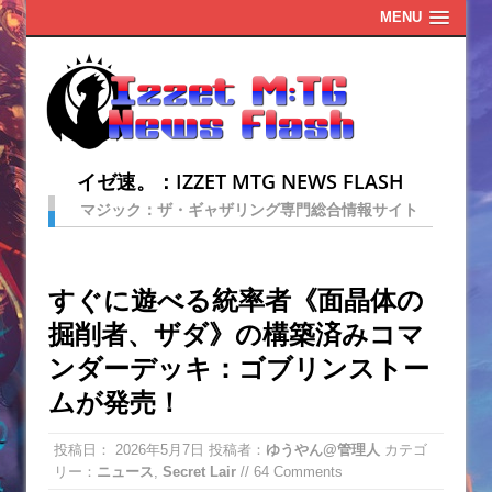
MENU
イゼ速。：IZZET MTG NEWS FLASH
マジック：ザ・ギャザリング専門総合情報サイト
すぐに遊べる統率者《面晶体の
掘削者、ザダ》の構築済みコマ
ンダーデッキ：ゴブリンストー
ムが発売！
投稿日：
2026年5月7日
投稿者：
ゆうやん@管理人
カテゴ
リー：
ニュース
,
Secret Lair
// 64 Comments