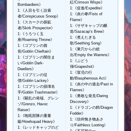
紅/Crimson Wisps》
Bombardiers》
1:《促進/Expedite》
1:《人目を引く詮索
1:《炎の拳/Fists of
者/Conspicuous Snoop》
Flame》
1:《スカークの探鉱
1:《サザキャップの醸
者/Skirk Prospector》
造/Sazacap’s Brew》
1:《うろつく玉
1:《煮えたぎる
座/Roaming Throne》
歌/Seething Song》
1:《ゴブリンの酋
1:《巣穴からの総
長/Goblin Chieftain》
出/Empty the Warrens》
1:《ゴブリンの闇住ま
1:《ぶどう
い/Goblin Dark-
弾/Grapeshot》
Dwellers》
1:《冒涜の行
1:《ゴブリンの従
動/Blasphemous Act》
僕/Goblin Lackey》
1:《炎の中の過去/Past in
1:《ゴブリンの損壊名
Flames》
手/Goblin Trashmaster》
1:《勇敢な発見/Daring
1:《騒乱の発端、グレン
Discovery》
ゾ/Grenzo, Havoc
1:《ドラゴンの餌/Dragon
Raiser》
Fodder》
1:《咆吼部隊の重量
1:《信仰無き物あさ
級/Howlsquad Heavy》
り/Faithless Looting》
1:《レッドキャップのど
1:《不可能の一