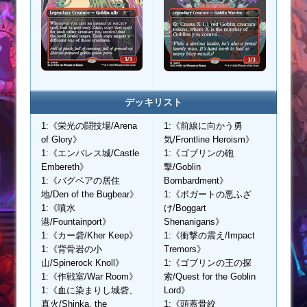
デッキリスト
1:《栄光の闘技場/Arena
1:《前線に向かう勇
of Glory》
気/Frontline Heroism》
1:《エンバレス城/Castle
1:《ゴブリンの砲
Embereth》
撃/Goblin
1:《バグベアの居住
Bombardment》
地/Den of the Bugbear》
1:《ボガートの悪ふざ
1:《噴水
け/Boggart
港/Fountainport》
Shenanigans》
1:《カー砦/Kher Keep》
1:《衝撃の震え/Impact
1:《背骨岩の小
Tremors》
山/Spinerock Knoll》
1:《ゴブリンの王の探
1:《作戦室/War Room》
索/Quest for the Goblin
1:《血に染まりし城砦、
Lord》
真火/Shinka, the
1:《頭蓋骨絞