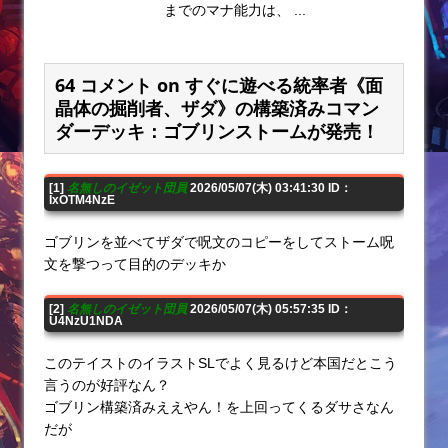
までのマナ能力は、 ...
64 コメント on すぐに遊べる統率者《面
晶体の掘削者、ザダ》の構築済みコマン
ダーデッキ：ゴブリンストームが発売！
[1]
名無しのイゼット団員
2026/05/07(木) 03:41:30 ID：
IxOTM4NzE
ゴブリンを並べてザダで呪文のコピーをしてストーム呪
文を撃つって目的のデッキか
[2]
名無しのイゼット団員
2026/05/07(木) 05:57:35 ID：
U4NzU1NDA
このテイストのイラストSLでよく見るけど本国だとこう
言うのが好評なん？
ゴブリン構築済みええやん！を上回ってくるダサさなん
だが