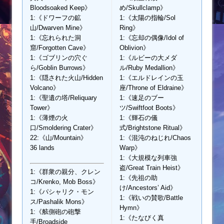
Bloodsoaked Keep》
め/Skullclamp》
1:《ドワーフの鉱
1:《太陽の指輪/Sol
山/Dwarven Mine》
Ring》
1:《忘れられた洞
1:《忘却の偶像/Idol of
窟/Forgotten Cave》
Oblivion》
1:《ゴブリンの穴ぐ
1:《ルビーの大メダ
ら/Goblin Burrows》
ル/Ruby Medallion》
1:《隠された火山/Hidden
1:《エルドレインの玉
Volcano》
座/Throne of Eldraine》
1:《聖遺の塔/Reliquary
1:《速足のブー
Tower》
ツ/Swiftfoot Boots》
1:《薄煙の火
1:《輝石の儀
口/Smoldering Crater》
式/Brightstone Ritual》
22:《山/Mountain》
1:《混沌のねじれ/Chaos
36 lands
Warp》
1:《大規模な列車強
盗/Great Train Heist》
1:《群衆の親分、クレン
1:《先祖の助
コ/Krenko, Mob Boss》
け/Ancestors’ Aid》
1:《パシャリク・モン
1:《戦いの賛歌/Battle
ス/Pashalik Mons》
Hymn》
1:《舷側砲の砲撃
1:《たなびく真
手/Broadside