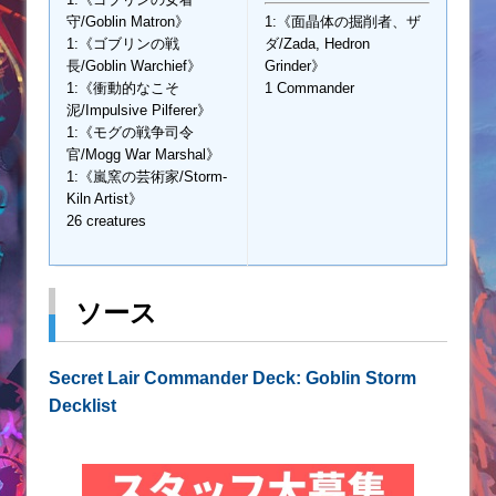
守/Goblin Matron》
1:《面晶体の掘削者、ザ
1:《ゴブリンの戦
ダ/Zada, Hedron
長/Goblin Warchief》
Grinder》
1:《衝動的なこそ
1 Commander
泥/Impulsive Pilferer》
1:《モグの戦争司令
官/Mogg War Marshal》
1:《嵐窯の芸術家/Storm-
Kiln Artist》
26 creatures
ソース
Secret Lair Commander Deck: Goblin Storm
Decklist