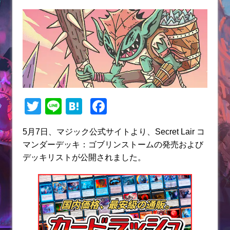
T
Li
H
F
w
n
at
a
5月7日、マジック公式サイトより、Secret Lair コ
itt
e
e
c
マンダーデッキ：ゴブリンストームの発売および
er
n
e
デッキリストが公開されました。
a
b
o
o
k