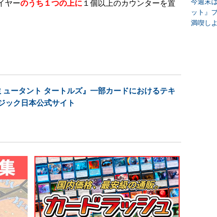
今週末
イヤー
のうち１つの上に
１個以上のカウンターを置
ット』
満喫し
 ミュータント タートルズ』一部カードにおけるテキ
マジック日本公式サイト