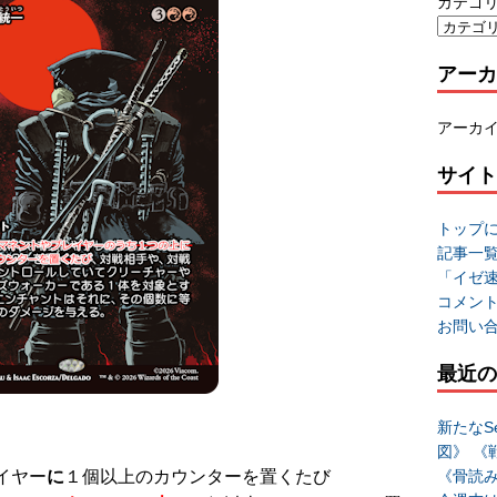
カテゴ
アーカ
アーカ
サイト
トップ
記事一
「イゼ
コメン
お問い
最近の
新たなSe
図》 《
《骨読
イヤー
に
１個以上のカウンターを置くたび