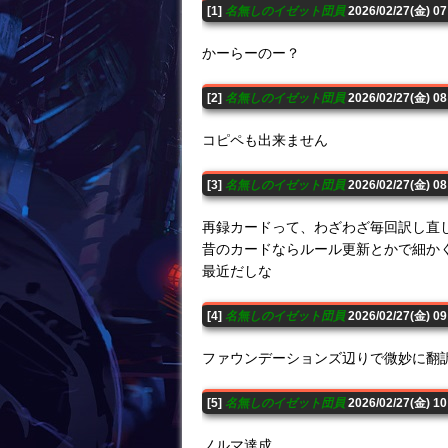
[1]
名無しのイゼット団員
2026/02/27(金) 0
かーらーのー？
[2]
名無しのイゼット団員
2026/02/27(金) 0
コピペも出来ません
[3]
名無しのイゼット団員
2026/02/27(金) 0
再録カードって、わざわざ毎回訳し直
昔のカードならルール更新とかで細か
最近だしな
[4]
名無しのイゼット団員
2026/02/27(金) 
ファウンデーションズ辺りで微妙に翻
[5]
名無しのイゼット団員
2026/02/27(金) 1
ノルマ達成