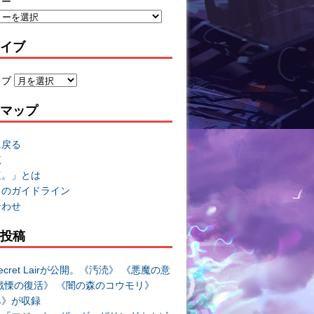
リー
イブ
イブ
マップ
に戻る
覧
速。」とは
トのガイドライン
合わせ
投稿
cret Lairが公開。《汚涜》 《悪魔の意
戦慄の復活》 《闇の森のコウモリ》
み》が収録