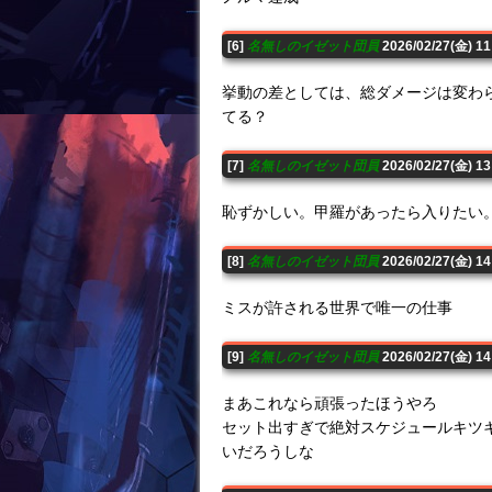
[6]
名無しのイゼット団員
2026/02/27(金) 1
挙動の差としては、総ダメージは変わ
てる？
[7]
名無しのイゼット団員
2026/02/27(金) 1
恥ずかしい。甲羅があったら入りたい
[8]
名無しのイゼット団員
2026/02/27(金) 1
ミスが許される世界で唯一の仕事
[9]
名無しのイゼット団員
2026/02/27(金) 1
まあこれなら頑張ったほうやろ
セット出すぎで絶対スケジュールキツ
いだろうしな