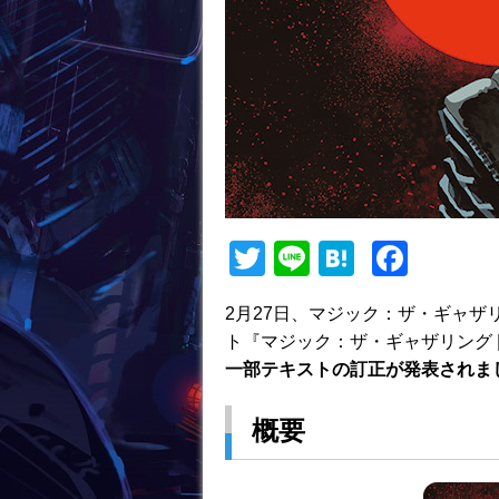
T
Li
H
F
w
n
at
a
2月27日、マジック：ザ・ギャザ
itt
e
e
c
ト『マジック：ザ・ギャザリング |
er
n
e
一部テキストの訂正が発表されま
a
b
概要
o
o