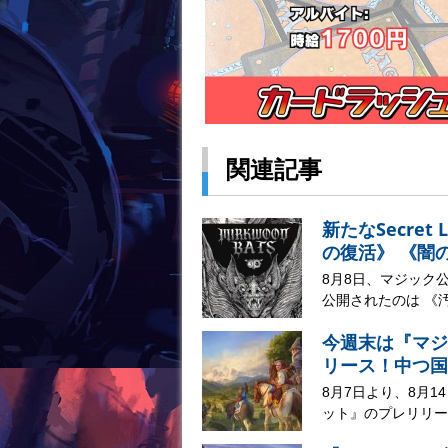
関連記事
新たなSecre
の復活》 《闇
8月8日、マジック公
公開されたのは 《汚涜/D
今週末は『マジ
リース！中つ国
8月7日より、8月
ット』のプレリリー