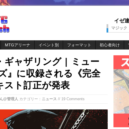
イゼ速。
マジック
MTGアリーナ
イベント別
フォーマット
初心者向け
ギャザリング | ミュー
ルズ』に収録される《完全
キスト訂正が発表
ん@管理人
カテゴリー：
ニュース
// 19 Comments