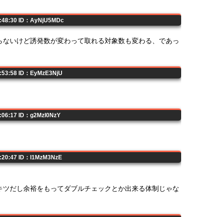
1:48:30 ID：AyNjU5MDc
らないけど誘発数が変わって取れる対象数も変わる、であっ
3:53:58 ID：EyMzE3NjU
。
4:06:17 ID：g2MzI0NzY
4:20:47 ID：I1MzM3NzE
キツだし余裕をもってダブルチェックとか出来る体制じゃな