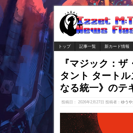
トップ
記事一覧
新カード情報
『マジック：ザ・
タント タート
なる統一》のテ
投稿日：
2026年2月27日
投稿者：
ゆうや