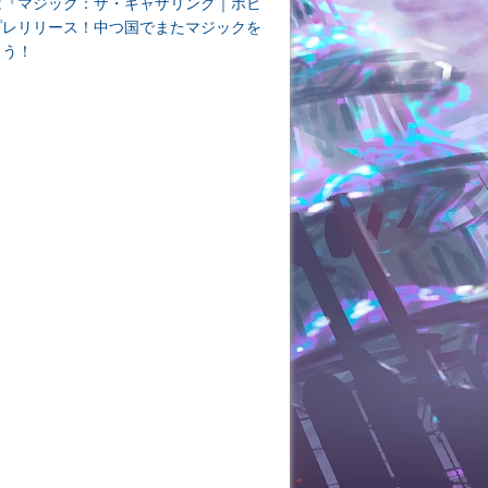
は『マジック：ザ・ギャザリング｜ホビ
プレリリース！中つ国でまたマジックを
よう！