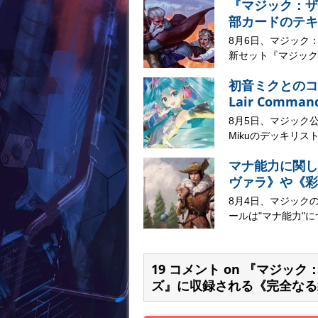
『マジック：ザ
部カードのテキ
8月6日、マジック
新セット『マジック：
初音ミクとのコラボ
Lair Comma
8月5日、マジック公式サイ
Mikuのデッキリスト
マナ能力に関し
ヴァラ》や《彩
8月4日、マジック
ールは"マナ能力"に
19 コメント on 『マジッ
ズ』に収録される《完全なる