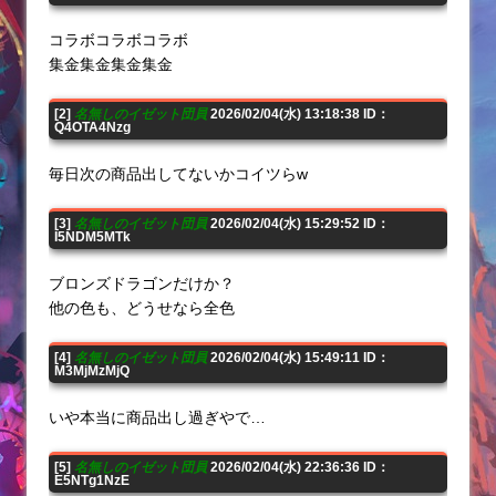
コラボコラボコラボ
集金集金集金集金
[2]
名無しのイゼット団員
2026/02/04(水) 13:18:38 ID：
Q4OTA4Nzg
毎日次の商品出してないかコイツらw
[3]
名無しのイゼット団員
2026/02/04(水) 15:29:52 ID：
I5NDM5MTk
ブロンズドラゴンだけか？
他の色も、どうせなら全色
[4]
名無しのイゼット団員
2026/02/04(水) 15:49:11 ID：
M3MjMzMjQ
いや本当に商品出し過ぎやで…
[5]
名無しのイゼット団員
2026/02/04(水) 22:36:36 ID：
E5NTg1NzE