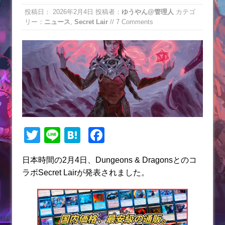
投稿日：
2026年2月4日
投稿者：
ゆうやん@管理人
カテゴ
リー：
ニュース
,
Secret Lair
// 7 Comments
T
Li
H
F
w
n
at
a
日本時間の2月4日、Dungeons & Dragonsとのコ
itt
e
e
c
ラボSecret Lairが発表されました。
er
n
e
a
b
o