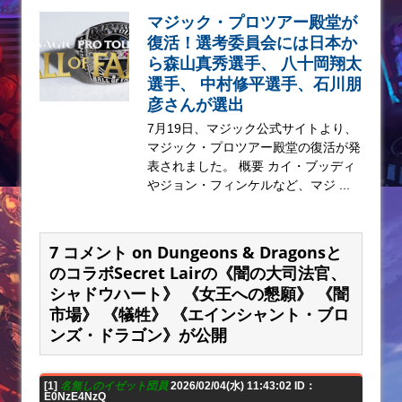
マジック・プロツアー殿堂が
復活！選考委員会には日本か
ら森山真秀選手、 八十岡翔太
選手、 中村修平選手、石川朋
彦さんが選出
7月19日、マジック公式サイトより、
マジック・プロツアー殿堂の復活が発
表されました。 概要 カイ・ブッディ
やジョン・フィンケルなど、マジ ...
7 コメント on Dungeons & Dragonsと
のコラボSecret Lairの《闇の大司法官、
シャドウハート》 《女王への懇願》 《闇
市場》 《犠牲》 《エインシャント・ブロ
ンズ・ドラゴン》が公開
[1]
名無しのイゼット団員
2026/02/04(水) 11:43:02 ID：
E0NzE4NzQ