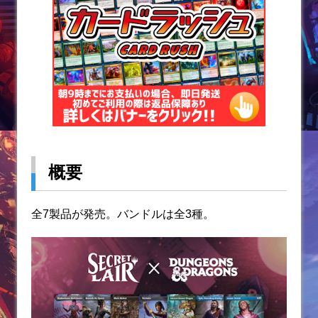
o
k
概要
全7製品が発売。バンドルは全3種。