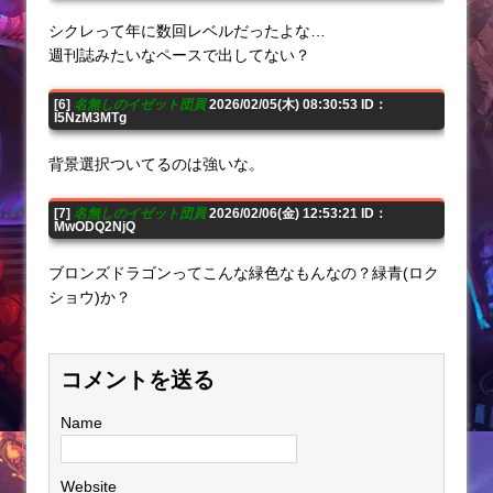
シクレって年に数回レベルだったよな…
週刊誌みたいなペースで出してない？
[6]
名無しのイゼット団員
2026/02/05(木) 08:30:53 ID：
I5NzM3MTg
背景選択ついてるのは強いな。
[7]
名無しのイゼット団員
2026/02/06(金) 12:53:21 ID：
MwODQ2NjQ
ブロンズドラゴンってこんな緑色なもんなの？緑青(ロク
ショウ)か？
コメントを送る
Name
Website