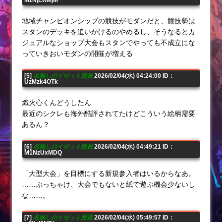
地域チャンピオンシップの競技がモダンだと、競技勢は
スタンのデッキを追いかけるのやめるし、そうなるとカ
ジュアルなショップ大会もスタンでやっても不成立にな
っていきおいモダンの開催が増える
[5]
名無しのイゼット団員
2026/02/04(水) 04:24:00 ID：
UzMzk4OTk
熾火心くんどうしたん
最近のシクレも海外酷評されてたけどこういう絵柄需要
あるん？
[6]
名無しのイゼット団員
2026/02/04(水) 04:49:21 ID：
M1NzUxMDQ
「大型大会」を目標にする新規参入者はいるからなあ。
……ぶっちゃけ、大会でもないと紙で遊ぶ機会少ないし
な……。
[7]
名無しのイゼット団員
2026/02/04(水) 05:49:57 ID：