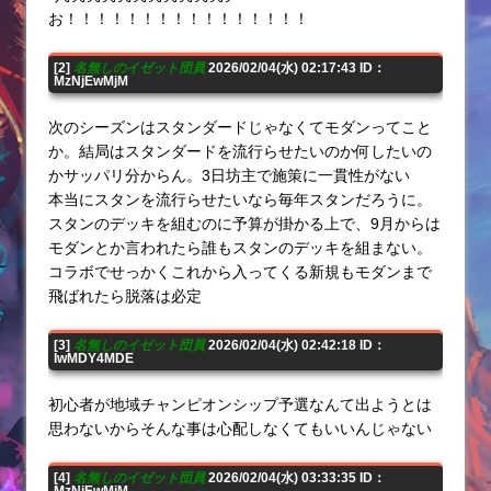
お！！！！！！！！！！！！！！！！
[2]
名無しのイゼット団員
2026/02/04(水) 02:17:43 ID：
MzNjEwMjM
次のシーズンはスタンダードじゃなくてモダンってこと
か。結局はスタンダードを流行らせたいのか何したいの
かサッパリ分からん。3日坊主で施策に一貫性がない
本当にスタンを流行らせたいなら毎年スタンだろうに。
スタンのデッキを組むのに予算が掛かる上で、9月からは
モダンとか言われたら誰もスタンのデッキを組まない。
コラボでせっかくこれから入ってくる新規もモダンまで
飛ばれたら脱落は必定
[3]
名無しのイゼット団員
2026/02/04(水) 02:42:18 ID：
IwMDY4MDE
初心者が地域チャンピオンシップ予選なんて出ようとは
思わないからそんな事は心配しなくてもいいんじゃない
[4]
名無しのイゼット団員
2026/02/04(水) 03:33:35 ID：
MzNjEwMjM