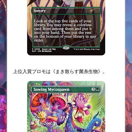
上位入賞プロモは《まき散らす菌糸生物》。