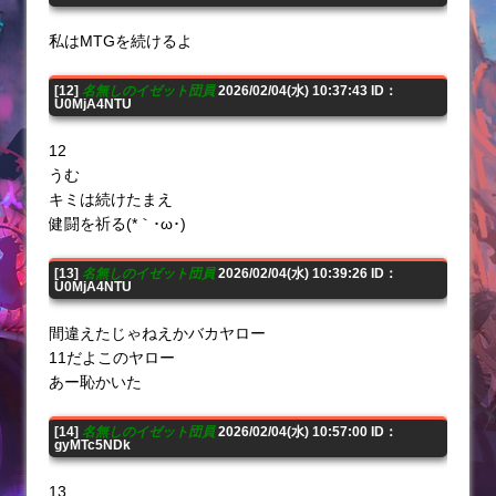
私はMTGを続けるよ
[12]
名無しのイゼット団員
2026/02/04(水) 10:37:43 ID：
U0MjA4NTU
12
うむ
キミは続けたまえ
健闘を祈る(*｀･ω･)ゞ
[13]
名無しのイゼット団員
2026/02/04(水) 10:39:26 ID：
U0MjA4NTU
間違えたじゃねえかバカヤロー
11だよこのヤロー
あー恥かいた
[14]
名無しのイゼット団員
2026/02/04(水) 10:57:00 ID：
gyMTc5NDk
13