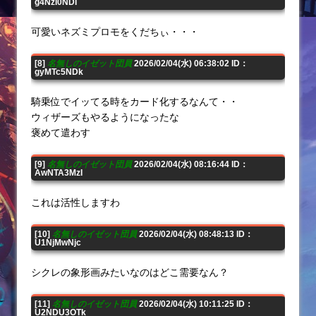
g4NzI0NDI
可愛いネズミプロモをくだちぃ・・・
[8]
名無しのイゼット団員
2026/02/04(水) 06:38:02 ID：
gyMTc5NDk
騎乗位でイッてる時をカード化するなんて・・
ウィザーズもやるようになったな
褒めて遣わす
[9]
名無しのイゼット団員
2026/02/04(水) 08:16:44 ID：
AwNTA3MzI
これは活性しますわ
[10]
名無しのイゼット団員
2026/02/04(水) 08:48:13 ID：
U1NjMwNjc
シクレの象形画みたいなのはどこ需要なん？
[11]
名無しのイゼット団員
2026/02/04(水) 10:11:25 ID：
U2NDU3OTk