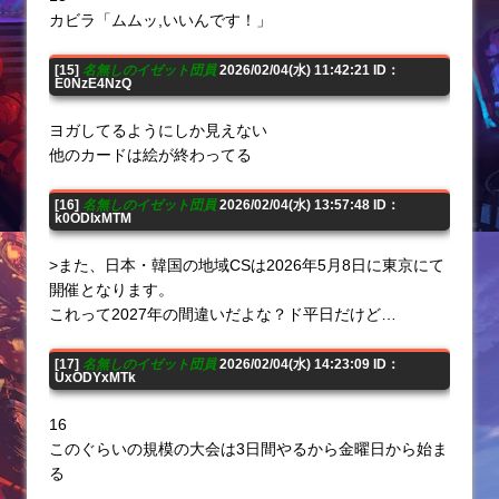
カビラ「ムムッ,いいんです！」
[15]
名無しのイゼット団員
2026/02/04(水) 11:42:21 ID：
E0NzE4NzQ
ヨガしてるようにしか見えない
他のカードは絵が終わってる
[16]
名無しのイゼット団員
2026/02/04(水) 13:57:48 ID：
k0ODIxMTM
>また、日本・韓国の地域CSは2026年5月8日に東京にて
開催となります。
これって2027年の間違いだよな？ド平日だけど…
[17]
名無しのイゼット団員
2026/02/04(水) 14:23:09 ID：
UxODYxMTk
16
このぐらいの規模の大会は3日間やるから金曜日から始ま
る