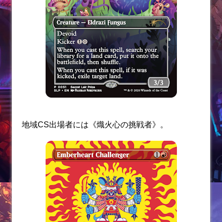
地域CS出場者には《熾火心の挑戦者》。