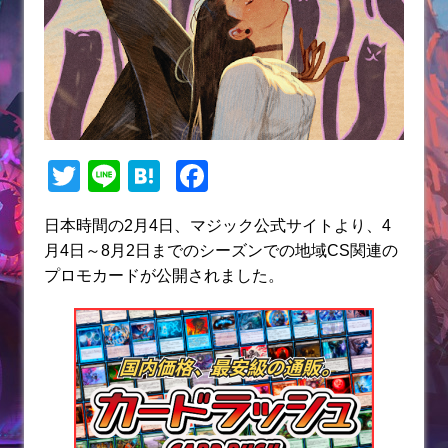
T
Li
H
F
w
n
at
a
日本時間の2月4日、マジック公式サイトより、4
itt
e
e
c
月4日～8月2日までのシーズンでの地域CS関連の
er
n
e
プロモカードが公開されました。
a
b
o
o
k