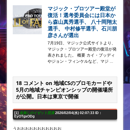
マジック・プロツアー殿堂が
復活！選考委員会には日本か
ら森山真秀選手、 八十岡翔太
選手、 中村修平選手、石川朋
彦さんが選出
7月19日、マジック公式サイトより、
マジック・プロツアー殿堂の復活が発
表されました。 概要 カイ・ブッディ
やジョン・フィンケルなど、マジ ...
18 コメント on 地域CSのプロモカードや
5月の地域チャンピオンシップの開催場所
が公開。日本は東京で開催
[1]
名無しのイゼット団員
2026/02/04(水) 02:07:33 ID：
EyOTgxODg
うおおおおおおおおおおお