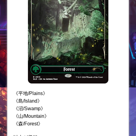
《平地/Plains》
《島/Island》
《沼/Swamp》
《山/Mountain》
《森/Forest》