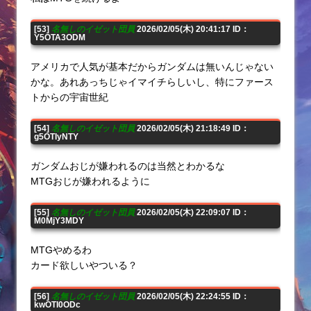
[53]
名無しのイゼット団員
2026/02/05(木) 20:41:17 ID：
Y5OTA3ODM
アメリカで人気が基本だからガンダムは無いんじゃない
かな。あれあっちじゃイマイチらしいし、特にファース
トからの宇宙世紀
[54]
名無しのイゼット団員
2026/02/05(木) 21:18:49 ID：
g5OTIyNTY
ガンダムおじが嫌われるのは当然とわかるな
MTGおじが嫌われるように
[55]
名無しのイゼット団員
2026/02/05(木) 22:09:07 ID：
M0MjY3MDY
MTGやめるわ
カード欲しいやついる？
[56]
名無しのイゼット団員
2026/02/05(木) 22:24:55 ID：
kwOTI0ODc