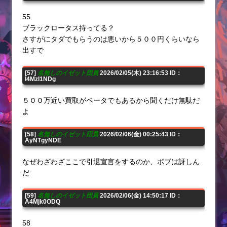
55
ブラックロータス持ってる？
さすがにタダでもらうのは悪いから５００円くらいなら
出すで
[57]
名無しのイゼット団員
2026/02/05(木) 23:16:53 ID：
I4MzI1NDg
５００万近い買取がベータでもあるから聞くだけ無駄だ
よ
[58]
名無しのイゼット団員
2026/02/06(金) 00:25:43 ID：
AyNTgyNDE
なぜわざわざここで引退宣言をするのか、ボブは訝しん
だ
[59]
名無しのイゼット団員
2026/02/06(金) 14:50:17 ID：
A4Mjk0ODQ
58