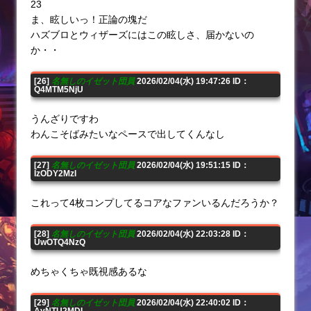
23
ま、眩しいっ！正論の塊だ
ハズブロとウィザーズにはこの眩しさ、届かないの
か・・
[26]
名無しのイゼット団員
2026/02/04(水) 19:47:26 ID：
Q4MTM5NjU
うんざりですわ
わんこそばみたいなペースで出してくんなし
[27]
名無しのイゼット団員
2026/02/04(水) 19:51:15 ID：
IzODY2MzI
これって4枚コンプしてるコアなファンいるんだろうか？
[28]
名無しのイゼット団員
2026/02/04(水) 22:03:28 ID：
UwOTQ4NzQ
めちゃくちゃ既視感あるな
[29]
名無しのイゼット団員
2026/02/04(水) 22:40:02 ID：