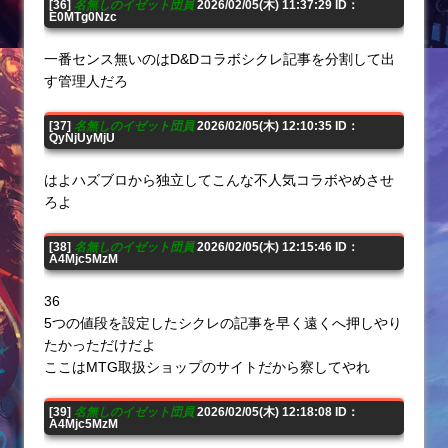
[36]
名無しのイゼット団員
2026/02/05(木) 11:37:29 ID：
E0MTg0Nzc
一番センス無いのはD&Dコラボシクレ記事を分割して出
す管理人だろ
[37]
名無しのイゼット団員
2026/02/05(木) 12:10:35 ID：
QyNjUyMjU
はよハズブロから独立してこんな不人気コラボやめさせ
ろよ
[38]
名無しのイゼット団員
2026/02/05(木) 12:15:46 ID：
A4Mjc5MzM
36
5つの値段を設定したシクレの記事を早く遠くへ押しやり
たかっただけだよ
ここはMTG取扱ショップのサイトだから察してやれ
[39]
名無しのイゼット団員
2026/02/05(木) 12:18:08 ID：
A4Mjc5MzM