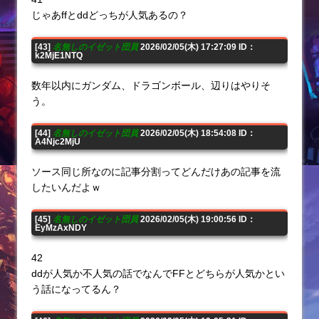
じゃあffとddどっちが人気あるの？
[43]
名無しのイゼット団員
2026/02/05(木) 17:27:09 ID：
k2MjE1NTQ
数年以内にガンダム、ドラゴンボール、辺りはやりそ
う。
[44]
名無しのイゼット団員
2026/02/05(木) 18:54:08 ID：
A4Njc2MjU
ソース同じ所なのに記事分割ってどんだけあの記事を流
したいんだよｗ
[45]
名無しのイゼット団員
2026/02/05(木) 19:00:56 ID：
EyMzAxNDY
42
ddが人気か不人気の話でなんでFFとどちらが人気かとい
う話になってるん？