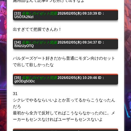
施用品なんて記事5つも分けて出すなよ
[33]
名無しのイゼット団員
2026/02/05(木) 09:10:39 ID：
U5OTA2NzI
出すぎてて把握できんわ！
[34]
名無しのイゼット団員
2026/02/05(木) 09:34:37 ID：
I5NzUyOTQ
バルダーズゲート好きだから普通にモダン向けのセット
で出して欲しかったな
[35]
名無しのイゼット団員
2026/02/05(木) 10:29:46 ID：
g0ODg5ODc
31
シクレでやるならいいよとか言ってるからこうなったん
だろ
最初から全力で反対してればこうならなかったのに。メ
ーカーもセンスなければユーザーもセンスないよ