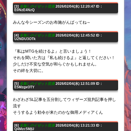
[3]
名無しのイゼット団員
2026/02/04(水) 12:20:47 ID：
E0NzE4NzQ
みんな今シーズンのお布施がんばってね～
[4]
名無しのイゼット団員
2026/02/04(水) 12:45:52 ID：
U2NDU3OTk
『私はMTGを続けるよ』と言いましょう！
それを聞いた方は『私も続けるよ』と返してください！
少しだけ不安な空気が和らぐかもしれません。
その絆を大切に。
[5]
名無しのイゼット団員
2026/02/04(水) 12:51:09 ID：
E5MzgxOTY
わざわざSL記事を五分割してウィザーズ批判記事を押し
流す
そうするよう勅令が来たのかな御用メディアくん
[6]
名無しのイゼット団員
2026/02/04(水) 13:21:33 ID：
Q4Mzc5MjU