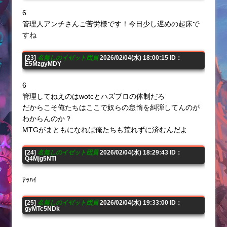
6
管理人アンチさんご苦労様です！今日少し遅めの起床で
すね
[23]
名無しのイゼット団員
2026/02/04(水) 18:00:15 ID：
E5MzgyMDY
6
管理してねえのはwotcとハズブロの体制だろ
だからこそ俺たちはここで奴らの怠惰を糾弾してんのが
わからんのか？
MTGがまともになれば俺たちも荒れずに済むんだよ
[24]
名無しのイゼット団員
2026/02/04(水) 18:29:43 ID：
Q4Mjg5NTI
ｱｯﾊｲ
[25]
名無しのイゼット団員
2026/02/04(水) 19:33:00 ID：
gyMTc5NDk