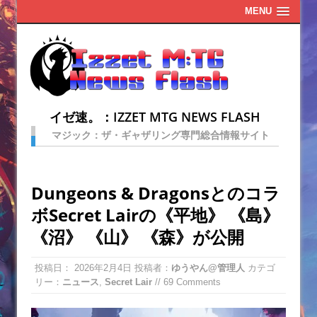
MENU
イゼ速。：IZZET MTG NEWS FLASH
マジック：ザ・ギャザリング専門総合情報サイト
Dungeons & Dragonsとのコラ
ボSecret Lairの《平地》 《島》
《沼》 《山》 《森》が公開
投稿日：
2026年2月4日
投稿者：
ゆうやん@管理人
カテゴ
リー：
ニュース
,
Secret Lair
// 69 Comments