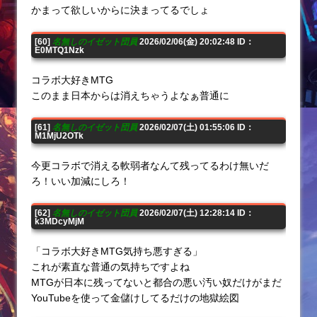
かまって欲しいからに決まってるでしょ
[60]
名無しのイゼット団員
2026/02/06(金) 20:02:48 ID：
E0MTQ1Nzk
コラボ大好きMTG
このまま日本からは消えちゃうよなぁ普通に
[61]
名無しのイゼット団員
2026/02/07(土) 01:55:06 ID：
M1MjU2OTk
今更コラボで消える軟弱者なんて残ってるわけ無いだ
ろ！いい加減にしろ！
[62]
名無しのイゼット団員
2026/02/07(土) 12:28:14 ID：
k3MDcyMjM
「コラボ大好きMTG気持ち悪すぎる」
これが素直な普通の気持ちですよね
MTGが日本に残ってないと都合の悪い汚い奴だけがまだ
YouTubeを使って金儲けしてるだけの地獄絵図