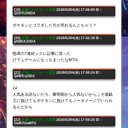
[19]
名無しのイゼット団員
2026/02/04(水) 17:06:09 ID：
Q3OTU2NDA
ポケモンとコラボした方が売れるんとちゃう？
[20]
名無しのイゼット団員
2026/02/04(水) 17:42:38 ID：
g5MDA3ODA
怒涛の7連続シクレ記事に笑った
ひでぇゲームになっちまったなMTG
[21]
名無しのイゼット団員
2026/02/04(水) 17:56:24 ID：
Q4MTcyODA
14
人気ある訳ないだろ、黎明期から人気ないからこそ遊戯
王に負けてもポケモンに負けてもノーダメージでいられ
るんだから
[22]
名無しのイゼット団員
2026/02/04(水) 17:59:25 ID：
UwNTUwMTU