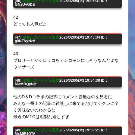
[46]
名無しのイゼット団員
2026/02/05(木) 19:05:31 ID：
I5NzUyODE
42
どっちも人気だよ
[47]
名無しのイゼット団員
2026/02/05(木) 19:43:34 ID：
g0NTAyNzA
43
ブロリーとかシロッコをアンコモンにしそうなんだよな
ウィザーズ
[48]
名無しのイゼット団員
2026/02/05(木) 19:54:38 ID：
MwMDQyNjc
他のD＆Dコラボの記事にコメント皆無なのを見るに
みんな一番上の記事に雑談しに来てるだけでシクレに全
く興味ないのわかるな
最近のMTGは粗製乱造しすぎ
[49]
名無しのイゼット団員
2026/02/05(木) 19:59:21 ID：
MxMjE4OTA