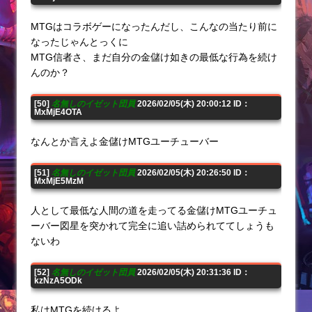
MTGはコラボゲーになったんだし、こんなの当たり前に
なったじゃんとっくに
MTG信者さ、まだ自分の金儲け如きの最低な行為を続け
んのか？
[50]
名無しのイゼット団員
2026/02/05(木) 20:00:12 ID：
MxMjE4OTA
なんとか言えよ金儲けMTGユーチューバー
[51]
名無しのイゼット団員
2026/02/05(木) 20:26:50 ID：
MxMjE5MzM
人として最低な人間の道を走ってる金儲けMTGユーチュ
ーバー図星を突かれて完全に追い詰められててしょうも
ないわ
[52]
名無しのイゼット団員
2026/02/05(木) 20:31:36 ID：
kzNzA5ODk
私はMTGを続けるよ