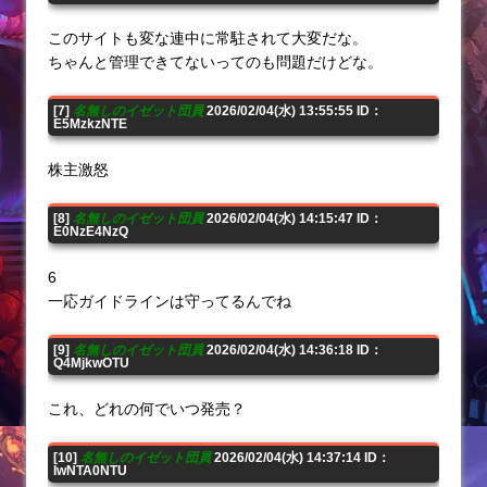
このサイトも変な連中に常駐されて大変だな。
ちゃんと管理できてないってのも問題だけどな。
[7]
名無しのイゼット団員
2026/02/04(水) 13:55:55 ID：
E5MzkzNTE
株主激怒
[8]
名無しのイゼット団員
2026/02/04(水) 14:15:47 ID：
E0NzE4NzQ
6
一応ガイドラインは守ってるんでね
[9]
名無しのイゼット団員
2026/02/04(水) 14:36:18 ID：
Q4MjkwOTU
これ、どれの何でいつ発売？
[10]
名無しのイゼット団員
2026/02/04(水) 14:37:14 ID：
IwNTA0NTU