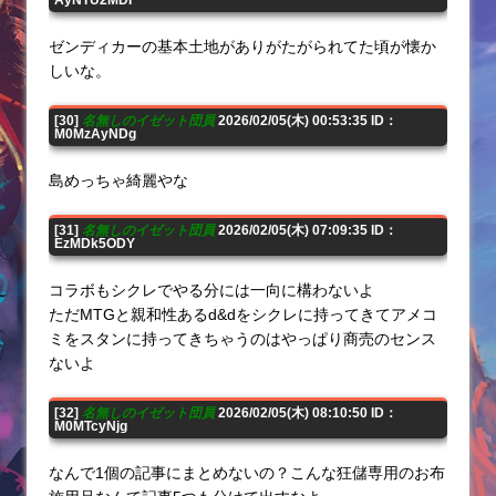
AyNTU2MDI
ゼンディカーの基本土地がありがたがられてた頃が懐か
しいな。
[30]
名無しのイゼット団員
2026/02/05(木) 00:53:35 ID：
M0MzAyNDg
島めっちゃ綺麗やな
[31]
名無しのイゼット団員
2026/02/05(木) 07:09:35 ID：
EzMDk5ODY
コラボもシクレでやる分には一向に構わないよ
ただMTGと親和性あるd&dをシクレに持ってきてアメコ
ミをスタンに持ってきちゃうのはやっぱり商売のセンス
ないよ
[32]
名無しのイゼット団員
2026/02/05(木) 08:10:50 ID：
M0MTcyNjg
なんで1個の記事にまとめないの？こんな狂儲専用のお布