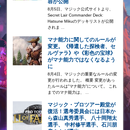
容が公開
8月5日、マジック公式サイトより、
Secret Lair Commander Deck:
Hatsune Mikuのデッキリストが公開
されま ...
マナ能力に関してのルールが
変更。《帰還した探検者、セ
ルヴァラ》や《彩色の宝球》
がマナ能力ではなくなるよう
に
8月4日、マジックの重要なルールの変
更が行われました。 概要 変更があっ
たルールは"マナ能力"について。 これ
までのマナ能力は、 ...
マジック・プロツアー殿堂が
復活！選考委員会には日本か
ら森山真秀選手、 八十岡翔太
選手、 中村修平選手、石川朋