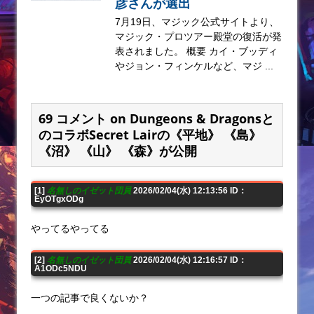
彦さんが選出
7月19日、マジック公式サイトより、
マジック・プロツアー殿堂の復活が発
表されました。 概要 カイ・ブッディ
やジョン・フィンケルなど、マジ ...
69 コメント on Dungeons & Dragonsと
のコラボSecret Lairの《平地》 《島》
《沼》 《山》 《森》が公開
[1]
名無しのイゼット団員
2026/02/04(水) 12:13:56 ID：
EyOTgxODg
やってるやってる
[2]
名無しのイゼット団員
2026/02/04(水) 12:16:57 ID：
A1ODc5NDU
一つの記事で良くないか？