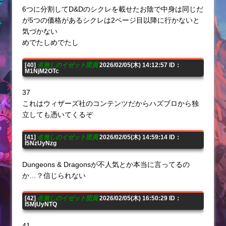
6つに分割してD&Dのシクレを載せたお陰で中身は同じだ
が5つの価格があるシクレは2ページ目以降に行かないと
気づかない
めでたしめでたし
[40]
名無しのイゼット団員
2026/02/05(木) 14:12:57 ID：
M1NjM2OTc
37
これはウィザーズ社のコンテンツだからハズブロから独
立しても憑いてくるぞ
[41]
名無しのイゼット団員
2026/02/05(木) 14:59:14 ID：
I5NzUyNzg
Dungeons & Dragonsが不人気とか本当に言ってるの
か…？信じられない
[42]
名無しのイゼット団員
2026/02/05(木) 16:50:29 ID：
I5MjUyNTQ
41