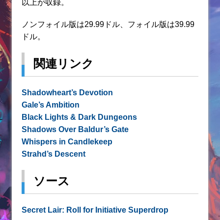
以上が収録。
ノンフォイル版は29.99ドル、フォイル版は39.99
ドル。
関連リンク
Shadowheart’s Devotion
Gale’s Ambition
Black Lights & Dark Dungeons
Shadows Over Baldur’s Gate
Whispers in Candlekeep
Strahd’s Descent
ソース
Secret Lair: Roll for Initiative Superdrop