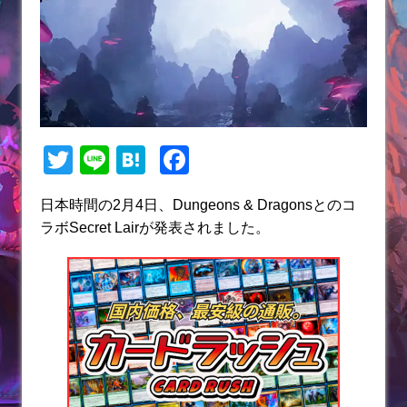
T
Li
H
F
w
n
at
a
日本時間の2月4日、Dungeons & Dragonsとのコ
itt
e
e
c
ラボSecret Lairが発表されました。
er
n
e
a
b
o
o
k