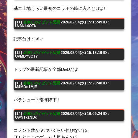
基本土地くらい最初のコラボの時に入れとけよ!!
[11]
名無しのイゼット団員
2026/02/04(水) 15:15:49 ID：
UzMzk4OTk
記事分けすぎィ
[12]
名無しのイゼット団員
2026/02/04(水) 15:18:19 ID：
UyMDYyOTY
トップの最新記事が全部D&Dだよ
[13]
名無しのイゼット団員
2026/02/04(水) 15:28:48 ID：
M4MDc1MjE
パラシュート部隊降下！
[14]
名無しのイゼット団員
2026/02/04(水) 16:09:24 ID：
UwNTkzNDg
コメント数がヤバいくらい伸びないね
ほんとにこのゲーム人気あんの？