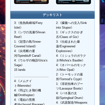
デッキリスト
3:《焦熱島嶼域/Fiery
2:《朦朧への没入/Sink
Islet》
into Stupor》
3:《シヴの浅瀬/Shivan
1:《ギックスのかぎ
Reef》
爪/Claws of Gix》
1:《冠雪の島/Snow-
3:《仕組まれた爆
Covered Island》
薬/Engineered
4:《尖塔断の運
Explosives》
河/Spirebluff Canal》
4:《ミシュラのガラク
4:《ウルザの物語/Urza’s
タ/Mishra’s Bauble》
Saga》
4:《オパールのモック
15 lands
ス/Mox Opal》
2:《トーモッドの墓
所/Tormod’s Crypt》
4:《メムナイ
1:《溶岩拍車のブー
ト/Memnite》
ツ/Lavaspur Boots》
4:《羽ばたき飛行機
4:《バネ葉の太
械/Ornithopter》
鼓/Springleaf Drum》
4:《電結の荒廃
4:《武器製造/Weapons
者/Arcbound Ravager》