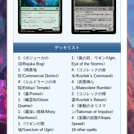
デッキリスト
1:《ボジューカの
1:《嵐の目、ウギン/Ugin,
沼/Bojuka Bog》
Eye of the Storms》
1:《商業地
4:《コジレックの命
区/Commercial District》
令/Kozilek’s Command》
4:《エルドラージの寺
4:《邪悪鳴ら
院/Eldrazi Temple》
し/Malevolent Rumble》
3:《森/Forest》
2:《コジレックの帰
1:《幽霊街/Ghost
還/Kozilek’s Return》
Quarter》
4:《衝動のタリスマ
1:《霧深い雨林/Misty
ン/Talisman of Impulse》
Rainforest》
4:《楽園の拡散/Utopia
1:《ウギンの聖
Sprawl》
域/Sanctum of Ugin》
19 other spells