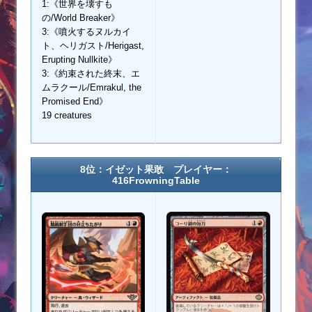
1:《世界を壊すも
の/World Breaker》
3:《噴火するヌルカイ
ト、ヘリガスト/Herigast,
Erupting Nullkite》
3:《約束された終末、エ
ムラクール/Emrakul, the
Promised End》
19 creatures
8位：イゼット果敢 プレイヤー：
416FrowningTable