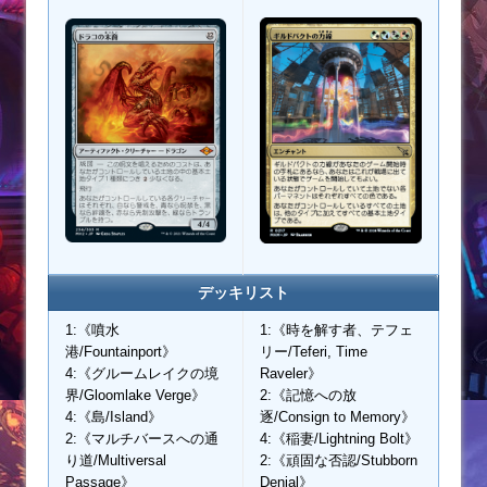
デッキリスト
1:《噴水
1:《時を解す者、テフェ
港/Fountainport》
リー/Teferi, Time
4:《グルームレイクの境
Raveler》
界/Gloomlake Verge》
2:《記憶への放
4:《島/Island》
逐/Consign to Memory》
2:《マルチバースへの通
4:《稲妻/Lightning Bolt》
り道/Multiversal
2:《頑固な否認/Stubborn
Passage》
Denial》