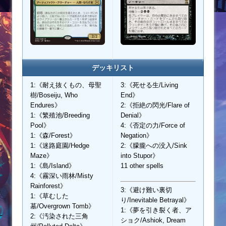
デッキリスト
1:《耐え抜くもの、母聖
3:《死せる生/Living
樹/Boseiju, Who
End》
Endures》
2:《拒絶の閃光/Flare of
1:《繁殖池/Breeding
Denial》
Pool》
4:《否定の力/Force of
1:《森/Forest》
Negation》
1:《迷路庭園/Hedge
2:《朦朧への没入/Sink
Maze》
into Stupor》
1:《島/Island》
11 other spells
4:《霧深い雨林/Misty
Rainforest》
3:《避け難い裏切
1:《草むした
り/Inevitable Betrayal》
墓/Overgrown Tomb》
1:《夢を引き裂く者、ア
2:《汚染された三角
ショク/Ashiok, Dream