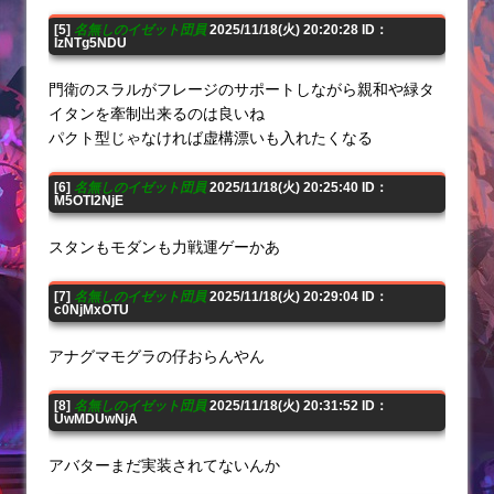
[5]
名無しのイゼット団員
2025/11/18(火) 20:20:28 ID：
IzNTg5NDU
門衛のスラルがフレージのサポートしながら親和や緑タ
イタンを牽制出来るのは良いね
パクト型じゃなければ虚構漂いも入れたくなる
[6]
名無しのイゼット団員
2025/11/18(火) 20:25:40 ID：
M5OTI2NjE
スタンもモダンも力戦運ゲーかあ
[7]
名無しのイゼット団員
2025/11/18(火) 20:29:04 ID：
c0NjMxOTU
アナグマモグラの仔おらんやん
[8]
名無しのイゼット団員
2025/11/18(火) 20:31:52 ID：
UwMDUwNjA
アバターまだ実装されてないんか