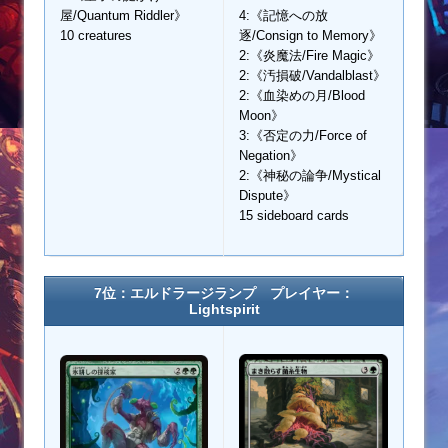
屋/Quantum Riddler》
4:《記憶への放
10 creatures
逐/Consign to Memory》
2:《炎魔法/Fire Magic》
2:《汚損破/Vandalblast》
2:《血染めの月/Blood
Moon》
3:《否定の力/Force of
Negation》
2:《神秘の論争/Mystical
Dispute》
15 sideboard cards
7位：エルドラージランプ プレイヤー：
Lightspirit