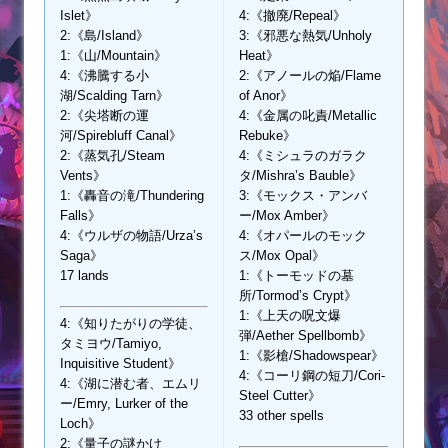
Islet》
4:《撤廃/Repeal》
2:《島/Island》
3:《邪悪な熱気/Unholy
1:《山/Mountain》
Heat》
4:《沸騰する小
2:《アノールの焔/Flame
湖/Scalding Tarn》
of Anor》
2:《尖塔断の運
4:《金属の叱責/Metallic
河/Spirebluff Canal》
Rebuke》
2:《蒸気孔/Steam
4:《ミシュラのガラク
Vents》
タ/Mishra’s Bauble》
1:《轟音の滝/Thundering
3:《モックス・アンバ
Falls》
ー/Mox Amber》
4:《ウルザの物語/Urza’s
4:《オパールのモック
Saga》
ス/Mox Opal》
17 lands
1:《トーモッドの墓
所/Tormod’s Crypt》
1:《上天の呪文爆
4:《知りたがりの学徒、
弾/Aether Spellbomb》
タミヨウ/Tamiyo,
1:《影槍/Shadowspear》
Inquisitive Student》
4:《コーリ鋼の短刀/Cori-
4:《湖に潜む者、エムリ
Steel Cutter》
ー/Emry, Lurker of the
33 other spells
Loch》
2:《量子の謎かけ