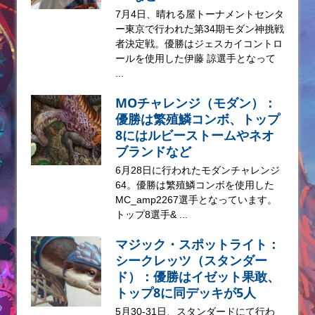
7月4日、晴れる屋トーナメントセンタ
ー東京で行われた第34期モダン神挑戦
者決定戦。優勝はジェスカイコントロ
ールを使用した伊藤 諒選手となって
...
MOチャレンジ（モダン）：
優勝は繁殖鱗コンボ、トップ
8にはルビーストームやネオ
ブランドなど
6月28日に行われたモダンチャレンジ
64。優勝は繁殖鱗コンボを使用した
MC_amp2267選手となっています。
トップ8選手& ...
マジック・スポットライト：
シークレッツ（スタンダー
ド）：優勝はイゼット果敢、
トップ8に同デッキが5人
5月30-31日、スタンダードにて行わ