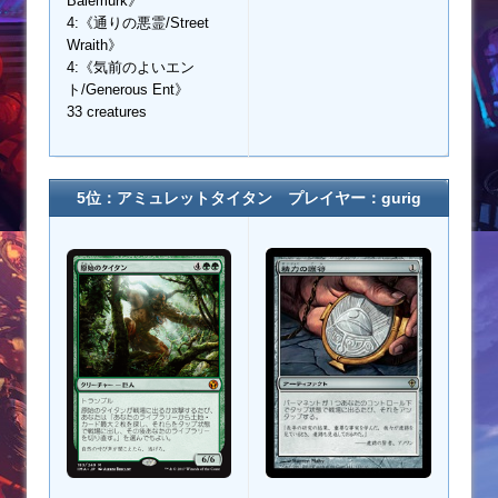
Balemurk》
4:《通りの悪霊/Street
Wraith》
4:《気前のよいエン
ト/Generous Ent》
33 creatures
5位：アミュレットタイタン プレイヤー：gurig