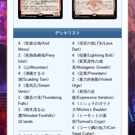
デッキリスト
4:《乾燥台地/Arid
4:《溶岩の投げ矢/Lava
Mesa》
Dart》
2:《焦熱島嶼域/Fiery
4:《稲妻/Lightning Bolt》
Islet》
3:《変異原性の成
3:《山/Mountain》
長/Mutagenic Growth》
4:《沸騰する小
4:《定業/Preordain》
湖/Scalding Tarn》
2:《暴力的衝動/Violent
3:《蒸気孔/Steam
Urge》
Vents》
3:《表現の反
1:《轟音の滝/Thundering
復/Expressive Iteration》
Falls》
4:《ミシュラのガラク
1:《樹木茂る山
タ/Mishra’s Bauble》
麓/Wooded Foothills》
2:《トーモッドの墓
18 lands
所/Tormod’s Crypt》
4:《コーリ鋼の短刀/Cori-
Steel Cutter》