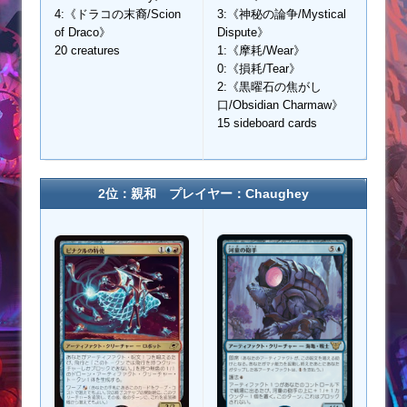
4:《ドラコの末裔/Scion
3:《神秘の論争/Mystical
of Draco》
Dispute》
20 creatures
1:《摩耗/Wear》
0:《損耗/Tear》
2:《黒曜石の焦がし
口/Obsidian Charmaw》
15 sideboard cards
2位：親和 プレイヤー：Chaughey