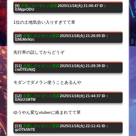
[9]
名無しのイゼット団員
2025/11/18(火) 21:06:47 ID：
I1MjgxODU
1位の土地気合い入りすぎてて草
[10]
名無しのイゼット団員
2025/11/18(火) 21:26:05 ID：
I2MzMxNzc
先行率の話してからどうぞ
[11]
名無しのイゼット団員
2025/11/18(火) 21:29:39 ID：
cwOTEzNjQ
モダンでダメラン使うことあるんや
[12]
名無しのイゼット団員
2025/11/18(火) 21:44:37 ID：
I1NzU1MTM
ゆうやん変なvtuberに絡まれてて草
[13]
名無しのイゼット団員
2025/11/18(火) 22:11:41 ID：
gzOTk5NTE