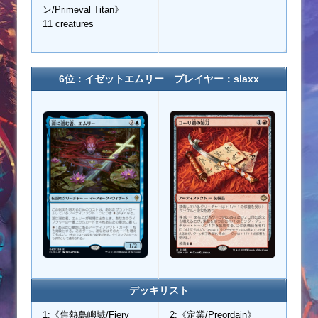
ン/Primeval Titan》
11 creatures
6位：イゼットエムリー プレイヤー：slaxx
デッキリスト
1:《焦熱島嶼域/Fiery
2:《定業/Preordain》