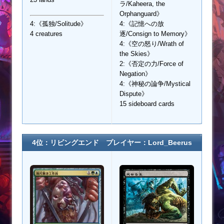
ラ/Kaheera, the
Orphanguard》
4:《孤独/Solitude》
4:《記憶への放
4 creatures
逐/Consign to Memory》
4:《空の怒り/Wrath of
the Skies》
2:《否定の力/Force of
Negation》
4:《神秘の論争/Mystical
Dispute》
15 sideboard cards
4位：リビングエンド プレイヤー：Lord_Beerus