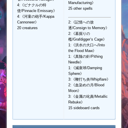
Manufacturing》
4:《ピナクルの特
25 other spells
使/Pinnacle Emissary》
4:《河童の砲手/Kappa
Cannoneer》
2:《記憶への放
20 creatures
逐/Consign to Memory》
2:《墓掘りの
檻/Grafdigger’s Cage》
1:《洪水の大口へ/Into
the Flood Maw》
1:《真髄の針/Pithing
Needle》
1:《減衰球/Damping
Sphere》
3:《鞭打ち炎/Whipflare》
2:《血染めの月/Blood
Moon》
3:《金属の叱責/Metallic
Rebuke》
15 sideboard cards