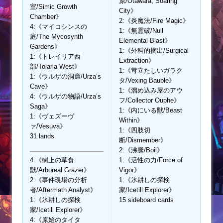
原/Otawara, Soaring
室/Simic Growth
City》
Chamber》
2:《炎魔法/Fire Magic》
4:《マイコシンスの
1:《無霊破/Null
庭/The Mycosynth
Elemental Blast》
Gardens》
1:《外科的摘出/Surgical
1:《トレイリア西
Extraction》
部/Tolaria West》
1:《苛立たしいガラク
1:《ウルザの洞窟/Urza’s
タ/Vexing Bauble》
Cave》
1:《溜め込み屋のアウ
4:《ウルザの物語/Urza’s
フ/Collector Ouphe》
Saga》
1:《内にいる獣/Beast
1:《ヴェズーヴ
Within》
ァ/Vesuva》
1:《四肢切
31 lands
断/Dismember》
2:《沸騰/Boil》
4:《樹上の草食
1:《活性の力/Force of
獣/Arboreal Grazer》
Vigor》
2:《事件現場の分析
1:《氷耕しの探検
者/Aftermath Analyst》
家/Icetill Explorer》
1:《氷耕しの探検
15 sideboard cards
家/Icetill Explorer》
4:《原始のタイタ