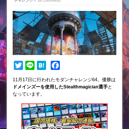
チャレンジ
// 39 Comments
T
Li
H
F
w
n
at
a
11月17日に行われたモダンチャレンジ64。優勝は
itt
e
e
c
ドメインズー
を使用したStealthmagician選手
と
er
n
e
なっています。
a
b
o
o