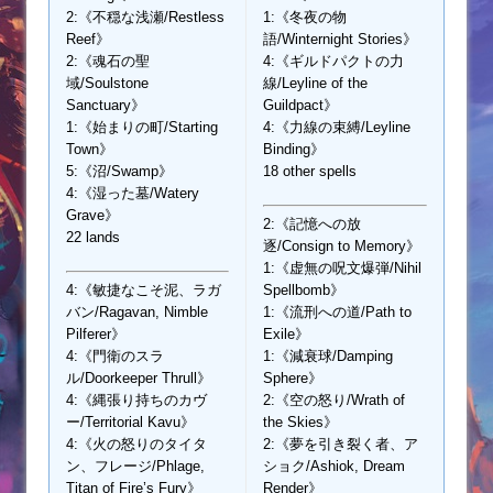
2:《不穏な浅瀬/Restless
1:《冬夜の物
Reef》
語/Winternight Stories》
2:《魂石の聖
4:《ギルドパクトの力
域/Soulstone
線/Leyline of the
Sanctuary》
Guildpact》
1:《始まりの町/Starting
4:《力線の束縛/Leyline
Town》
Binding》
5:《沼/Swamp》
18 other spells
4:《湿った墓/Watery
Grave》
2:《記憶への放
22 lands
逐/Consign to Memory》
1:《虚無の呪文爆弾/Nihil
4:《敏捷なこそ泥、ラガ
Spellbomb》
バン/Ragavan, Nimble
1:《流刑への道/Path to
Pilferer》
Exile》
4:《門衛のスラ
1:《減衰球/Damping
ル/Doorkeeper Thrull》
Sphere》
4:《縄張り持ちのカヴ
2:《空の怒り/Wrath of
ー/Territorial Kavu》
the Skies》
4:《火の怒りのタイタ
2:《夢を引き裂く者、ア
ン、フレージ/Phlage,
ショク/Ashiok, Dream
Titan of Fire’s Fury》
Render》