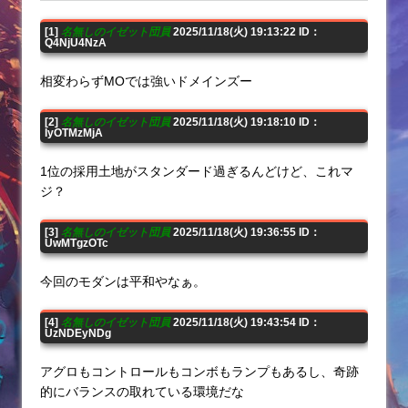
[1]
名無しのイゼット団員
2025/11/18(火) 19:13:22 ID：
Q4NjU4NzA
相変わらずMOでは強いドメインズー
[2]
名無しのイゼット団員
2025/11/18(火) 19:18:10 ID：
IyOTMzMjA
1位の採用土地がスタンダード過ぎるんどけど、これマ
ジ？
[3]
名無しのイゼット団員
2025/11/18(火) 19:36:55 ID：
UwMTgzOTc
今回のモダンは平和やなぁ。
[4]
名無しのイゼット団員
2025/11/18(火) 19:43:54 ID：
UzNDEyNDg
アグロもコントロールもコンボもランプもあるし、奇跡
的にバランスの取れている環境だな