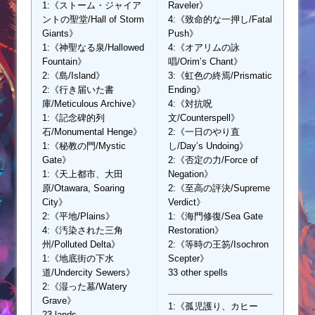
1:《ストーム・ジャイア
Raveler》
ントの聖堂/Hall of Storm
4:《致命的な一押し/Fatal
Giants》
Push》
1:《神聖なる泉/Hallowed
4:《オアリムの詠
Fountain》
唱/Orim’s Chant》
2:《島/Island》
3:《虹色の終焉/Prismatic
2:《行き届いた書
Ending》
庫/Meticulous Archive》
4:《対抗呪
1:《記念碑的列
文/Counterspell》
石/Monumental Henge》
2:《一日のやり直
1:《秘教の門/Mystic
し/Day’s Undoing》
Gate》
2:《否定の力/Force of
1:《天上都市、大田
Negation》
原/Otawara, Soaring
2:《至高の評決/Supreme
City》
Verdict》
2:《平地/Plains》
1:《海門修復/Sea Gate
4:《汚染された三角
Restoration》
州/Polluted Delta》
2:《等時の王笏/Isochron
1:《地底街の下水
Scepter》
道/Undercity Sewers》
33 other spells
2:《湿った墓/Watery
Grave》
1:《孤児護り、カヒー
23 lands