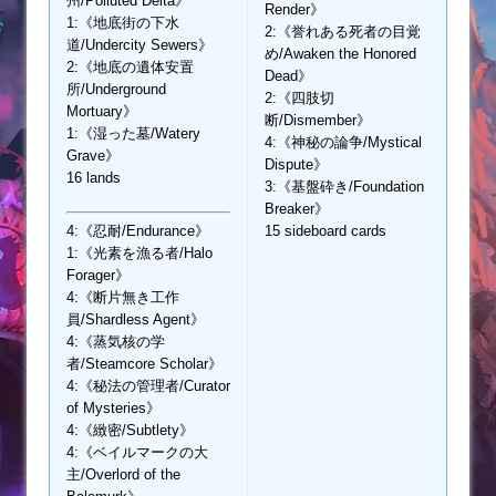
州/Polluted Delta》
Render》
1:《地底街の下水
2:《誉れある死者の目覚
道/Undercity Sewers》
め/Awaken the Honored
2:《地底の遺体安置
Dead》
所/Underground
2:《四肢切
Mortuary》
断/Dismember》
1:《湿った墓/Watery
4:《神秘の論争/Mystical
Grave》
Dispute》
16 lands
3:《基盤砕き/Foundation
Breaker》
4:《忍耐/Endurance》
15 sideboard cards
1:《光素を漁る者/Halo
Forager》
4:《断片無き工作
員/Shardless Agent》
4:《蒸気核の学
者/Steamcore Scholar》
4:《秘法の管理者/Curator
of Mysteries》
4:《緻密/Subtlety》
4:《ベイルマークの大
主/Overlord of the