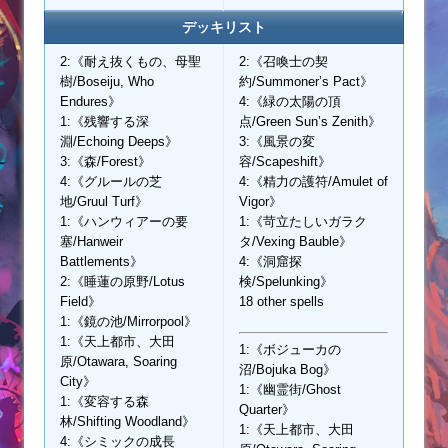
デッキリスト
2:《耐え抜くもの、母聖
2:《召喚士の契
樹/Boseiju, Who
約/Summoner’s Pact》
Endures》
4:《緑の太陽の頂
1:《残響する深
点/Green Sun’s Zenith》
淵/Echoing Deeps》
3:《風景の変
3:《森/Forest》
容/Scapeshift》
4:《グルールの芝
4:《精力の護符/Amulet of
地/Gruul Turf》
Vigor》
1:《ハンウィアーの要
1:《苛立たしいガラク
塞/Hanweir
タ/Vexing Bauble》
Battlements》
4:《洞窟探
2:《睡蓮の原野/Lotus
検/Spelunking》
Field》
18 other spells
1:《鏡の池/Mirrorpool》
1:《天上都市、大田
1:《ボジューカの
原/Otawara, Soaring
沼/Bojuka Bog》
City》
1:《幽霊街/Ghost
1:《変容する森
Quarter》
林/Shifting Woodland》
1:《天上都市、大田
4:《シミックの成長