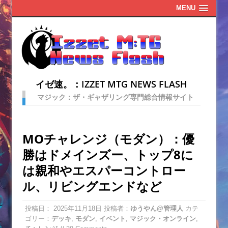
MENU
イゼ速。：IZZET MTG NEWS FLASH
マジック：ザ・ギャザリング専門総合情報サイト
MOチャレンジ（モダン）：優
勝はドメインズー、トップ8に
は親和やエスパーコントロー
ル、リビングエンドなど
投稿日：
2025年11月18日
投稿者：
ゆうやん@管理人
カテ
ゴリー：
デッキ
,
モダン
,
イベント
,
マジック・オンライン
,