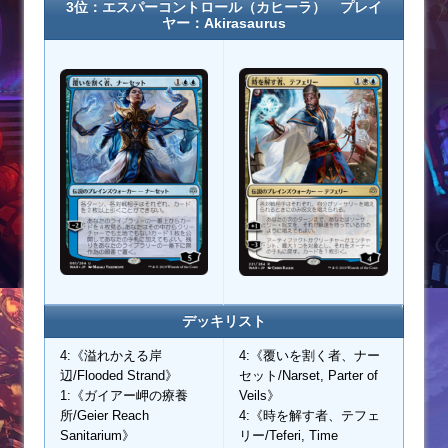
3位：エスパーコントロール（カヒーラ） プレイ
ヤー：Akirasaurus
デッキリスト
4:《溢れかえる岸
4:《覆いを割く者、ナー
辺/Flooded Strand》
セット/Narset, Parter of
1:《ガイアー岬の療養
Veils》
所/Geier Reach
4:《時を解す者、テフェ
Sanitarium》
リー/Teferi, Time