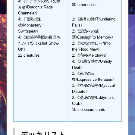
4:《ドラゴンの怒りの媒
30 other spells
介者/Dragon’s Rage
Channeler》
4:《僧院の速
1:《轟音の滝/Thundering
槍/Monastery
Falls》
Swiftspear》
2:《記憶への放
4:《精鋭射手団の目立ち
逐/Consign to Memory》
たがり/Slickshot Show-
2:《洪水の大口へ/Into
Off》
the Flood Maw》
12 creatures
2:《溶融/Meltdown》
4:《邪悪な熱気/Unholy
Heat》
1:《表現の反
復/Expressive Iteration》
1:《神秘の論争/Mystical
Dispute》
2:《渦泥の蟹/Eddymurk
Crab》
15 sideboard cards
デッキリスト