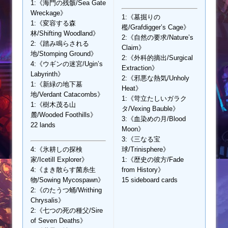
1:《海門の残骸/Sea Gate
Wreckage》
1:《墓掘りの
1:《変容する森
檻/Grafdigger’s Cage》
林/Shifting Woodland》
2:《自然の要求/Nature’s
2:《踏み鳴らされる
Claim》
地/Stomping Ground》
2:《外科的摘出/Surgical
4:《ウギンの迷宮/Ugin’s
Extraction》
Labyrinth》
2:《邪悪な熱気/Unholy
1:《新緑の地下墓
Heat》
地/Verdant Catacombs》
1:《苛立たしいガラク
1:《樹木茂る山
タ/Vexing Bauble》
麓/Wooded Foothills》
3:《血染めの月/Blood
22 lands
Moon》
3:《三なる宝
4:《氷耕しの探検
球/Trinisphere》
家/Icetill Explorer》
1:《歴史の彼方/Fade
4:《まき散らす菌糸生
from History》
物/Sowing Mycospawn》
15 sideboard cards
2:《のたうつ蛹/Writhing
Chrysalis》
2:《七つの死の種父/Sire
of Seven Deaths》