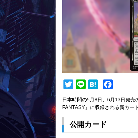
T
Li
H
F
w
n
at
a
日本時間の5月8日、6月13日発売
itt
e
e
c
FANTASY』に収録される新カ
er
n
e
a
b
公開カード
o