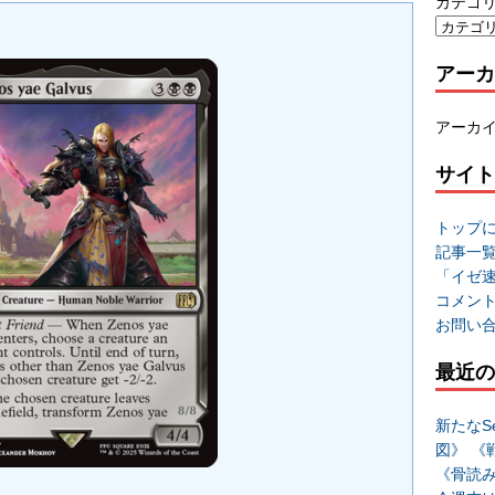
カテゴ
アーカ
アーカ
サイト
トップ
記事一
「イゼ
コメン
お問い
最近の
新たなSe
図》 《
《骨読