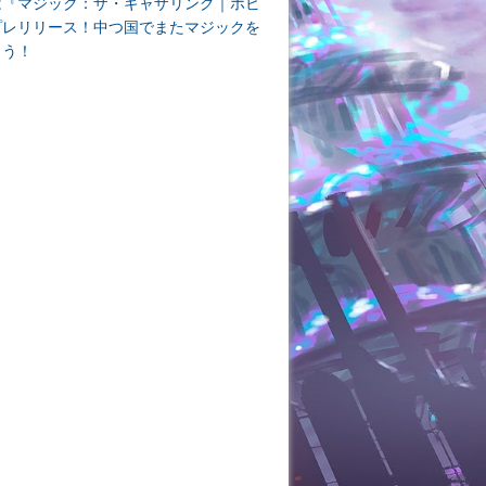
は『マジック：ザ・ギャザリング｜ホビ
プレリリース！中つ国でまたマジックを
よう！