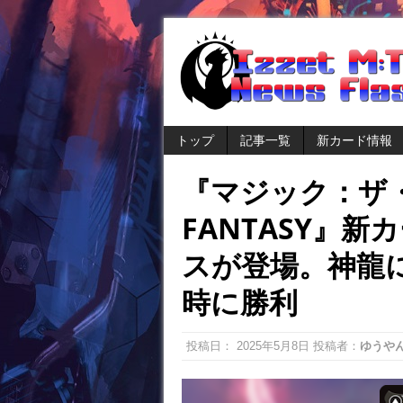
トップ
記事一覧
新カード情報
『マジック：ザ・
FANTASY』新
スが登場。神龍
時に勝利
投稿日：
2025年5月8日
投稿者：
ゆうや