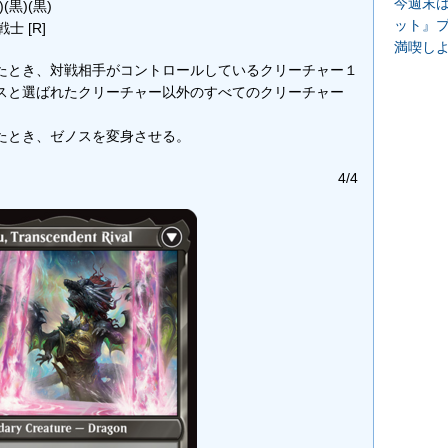
今週末
)(黒)(黒)
ット』
 [R]
満喫し
スが戦場に出たとき、対戦相手がコントロールしているクリーチャー１
スと選ばれたクリーチャー以外のすべてのクリーチャー
たとき、ゼノスを変身させる。
4/4