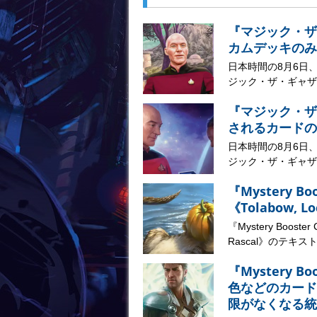
『マジック・ザ
カムデッキのみ
日本時間の8月6日
ジック・ザ・ギャザリ
『マジック・ザ
されるカードの
日本時間の8月6日
ジック・ザ・ギャザリ
『Mystery B
《Tolabow, 
『Mystery Booste
Rascal》のテキストが
『Mystery B
色などのカード
限がなくなる統