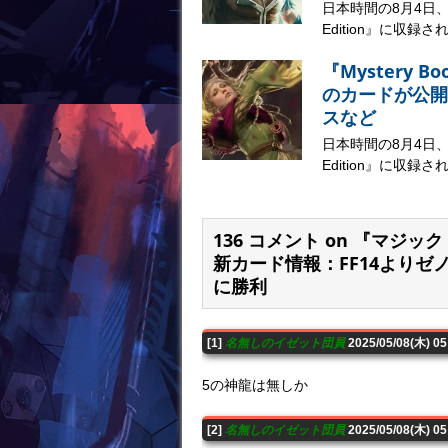
日本時間の8月4日、マジ
Edition』に収録さ
『Mystery B
のカードが公開
スなど
日本時間の8月4日、マジ
Edition』に収録さ
136 コメント on 『マジッ
新カード情報：FF14より
に勝利
[1]
名無しのイゼット団員
2025/05/08(木) 0
5の神龍は無しか
[2]
名無しのイゼット団員
2025/05/08(木) 0