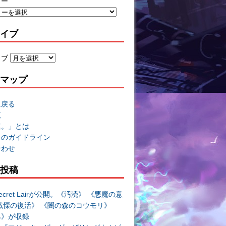
リー
イブ
イブ
マップ
に戻る
覧
速。」とは
トのガイドライン
合わせ
投稿
cret Lairが公開。《汚涜》 《悪魔の意
戦慄の復活》 《闇の森のコウモリ》
み》が収録