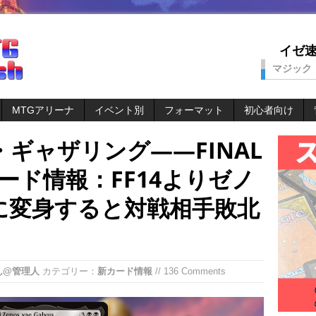
イゼ速。
マジック
MTGアリーナ
イベント別
フォーマット
初心者向け
ギャザリング——FINAL
カード情報：FF14よりゼノ
に変身すると対戦相手敗北
ん@管理人
カテゴリー：
新カード情報
// 136 Comments