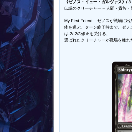
《ゼノス・イェー・ガルヴァス》
(３
伝説のクリーチャー – 人間・貴族・戦士
My First Friend – ゼノ
体を選ぶ。ターン終了時まで、ゼノ
は-2/-2の修正を受ける。
選ばれたクリーチャーが戦場を離れ