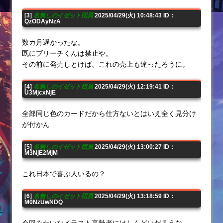
[3]
名無しのイゼット団員
2025/04/29(火) 10:48:43 ID：
QzODAyNzA
数カ月遅かったな。
既にブリーチくんは禁止や。
その前に発売しとけば、これの売上も違ったろうに。
[4]
名無しのイゼット団員
2025/04/29(火) 12:19:41 ID：
U3MjcxNjE
全部同じ色のカードだから仕方ないとはいえ全く見分け
が付かん
[5]
名無しのイゼット団員
2025/04/29(火) 13:00:27 ID：
M3NjE2MjM
これ日本で喜ぶ人いるの？
[6]
名無しのイゼット団員
2025/04/29(火) 13:18:59 ID：
M0NzUwNDQ
今回みたいなイラスト高齢者にはしんどいだろうな