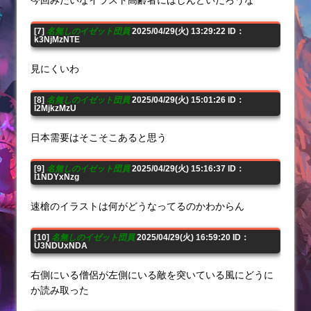
[7]
名無しのイゼット団員
2025/04/29(火) 13:29:22 ID：
k3NjMzNTE
見にくいわ
[8]
名無しのイゼット団員
2025/04/29(火) 15:01:26 ID：
I2MjkzMzU
日本需要はそこそこあると思う
[9]
名無しのイゼット団員
2025/04/29(火) 15:16:37 ID：
I1NDYxNzg
速槍のイラストは何がどうなってるのかわからん
[10]
名無しのイゼット団員
2025/04/29(火) 16:59:20 ID：
U3NDUxNDA
右側にいる僧侶が左側にいる敵を突いている風にどうに
か読み取った