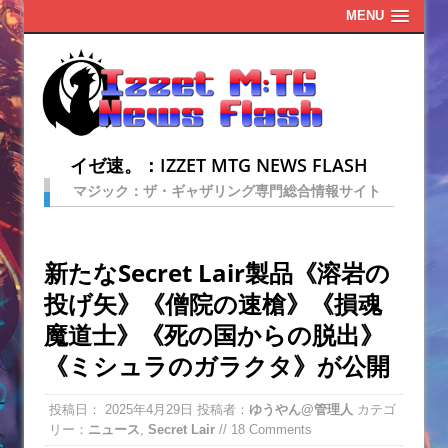
MENU
イゼ速。：IZZET MTG NEWS FLASH
マジック：ザ・ギャザリング専門総合情報サイト
新たなSecret Lair製品《溶岩の
投げ矢》《僧院の速槍》《損魂
魔道士》《死の国からの脱出》
《ミシュラのガラクタ》が公開
投稿日：
2025年4月29日
投稿者：
ゆうやん@管理人
カテゴ
リー：
ニュース
,
Secret Lair
// 18 Comments