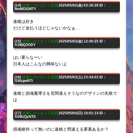
[14]
名無しのイゼット団員
2025/05/02(金) 03:30:28 ID：
MwMDI2MTY
速槍は好き
だけど金払うほどじゃないかなぁ…
[15]
名無しのイゼット団員
2025/05/02(金) 12:40:25 ID：
A3MjQ3ODY
はい要らなーい
日本人はこんなの興味ないよ
[16]
名無しのイゼット団員
2025/05/03(土) 23:44:03 ID：
I1MzgwNTI
速槍と損魂魔導士を見間違えそうなのデザインの失敗で
は
[17]
名無しのイゼット団員
2025/05/04(日) 10:01:14 ID：
A0MzQyNTA
損魂槍持って無いのに速槍と間違える要素あるか？