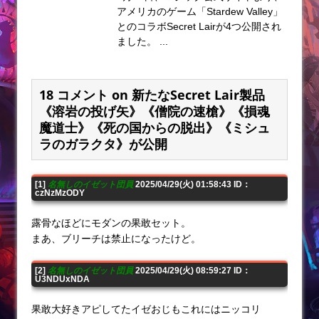
アメリカのゲーム「Stardew Valley」
とのコラボSecret Lairが4つ公開され
ました。 ...
18 コメント on 新たなSecret Lair製品
《溶岩の投げ矢》《僧院の速槍》《損魂
魔道士》《死の国からの脱出》《ミシュ
ラのガラクタ》が公開
[1]
名無しのイゼット団員
2025/04/29(火) 01:58:43 ID：
czNzMzODY
露骨なほどにモダンの果敢セット。
まあ、ブリーチは禁止になったけど。
[2]
名無しのイゼット団員
2025/04/29(火) 08:59:27 ID：
U3NDUxNDA
果敢大好きアピしてたイゼおじもこれにはニッコリ