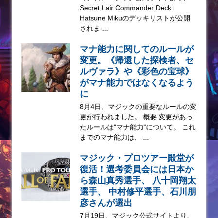
Secret Lair Commander Deck:
Hatsune Mikuのデッキリストが公開
されま ...
マナ能力に関してのルールが
変更。《帰還した探検者、セ
ルヴァラ》や《彩色の宝球》
がマナ能力ではなくなるよう
に
8月4日、マジックの重要なルールの変
更が行われました。 概要 変更があっ
たルールは"マナ能力"について。 これ
までのマナ能力は、 ...
マジック・プロツアー殿堂が
復活！選考委員会には日本か
ら森山真秀選手、 八十岡翔太
選手、 中村修平選手、石川朋
彦さんが選出
7月19日、マジック公式サイトより、