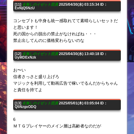
[11]
名無しのイゼット団員
2025/04/30(水) 03:15:34 ID：
ExNjQ5NzU
コンセプトも中身も統一感取れてて素晴らしいセットだ
と思います！
死の国からの脱出の禁止がなければね・・・
禁止出してんのに価格変わらないのな
[12]
名無しのイゼット団員
2025/04/30(水) 13:40:18 ID：
UyMDExNzk
お〜い
信者さっさと盛り上げろ
マジックを利用して動画広告で稼いでるんだからちゃん
と責任を持てよ
[13]
名無しのイゼット団員
2025/05/01(木) 03:05:04 ID：
Q5NzgxODQ
6
ＭＴＧプレイヤーのメイン層は高齢者なのだが